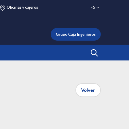
Oficinas y cajeros
ES
S
e
Grupo Caja Ingenieros
l
Abrir Buscar
e
c
Volver
t