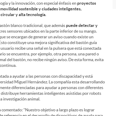
logía y la innovación, con especial énfasis en
proyectos
a movilidad sostenible y ciudades inteligentes,
ircular y alta tecnología.
bastón blanco tradicional, que además
puede detectar y
tres sensores ubicados en la parte inferior de su mango.
al que se encargan de generar un aviso cuando existe un
 Esto constituye una mejora significativa del bastón guía
 usuario recibe una señal en la pulsera que está conectada
rio se encuentra, por ejemplo, otra persona, una pared o
mal del bastón, no recibe ningún aviso. De esta forma, evita
 continua.
ntada a ayudar a las personas con discapacidad y está
iversidad Miguel Hernández. La compañía esta desarrollando
mente diferenciadas para ayudar a personas con diferentes
distribuye herramientas inteligentes asistidas por robots
la investigación animal.
 comentado: “Nuestro objetivo a largo plazo es lograr
e referencia en el desarrollo de dispositivos de ayuda para