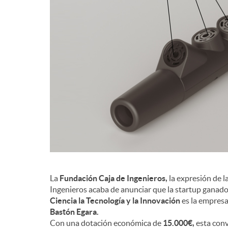
d
e
c
o
n
La
Fundación Caja de Ingenieros,
la expresión de l
t
Ingenieros acaba de anunciar que la startup ganador
Ciencia la Tecnología y la Innovación
es la empres
Bastón Egara.
e
Con una dotación económica de
15.000€,
esta conv