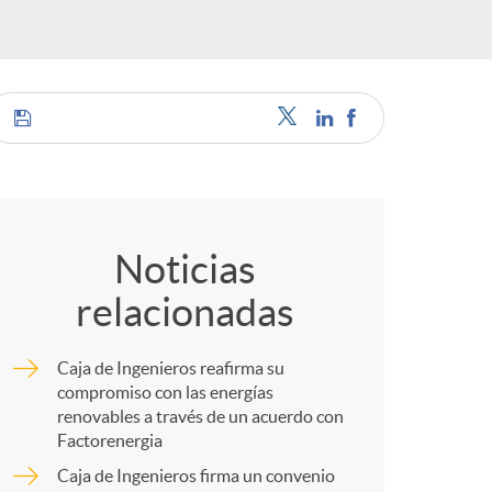
C
o
Noticias
relacionadas
m
Caja de Ingenieros reafirma su
p
compromiso con las energías
renovables a través de un acuerdo con
Factorenergia
a
Caja de Ingenieros firma un convenio