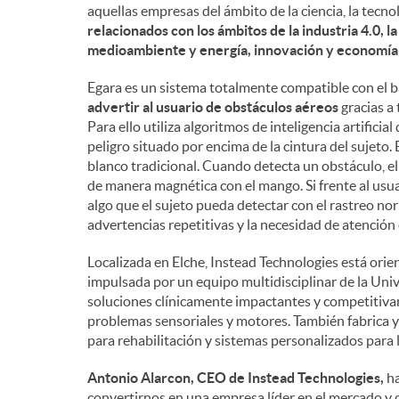
aquellas empresas del ámbito de la ciencia, la tecno
n
relacionados con los ámbitos de la industria 4.0, l
medioambiente y energía, innovación y economía c
i
Egara es un sistema totalmente compatible con el 
advertir al usuario de obstáculos aéreos
gracias a 
Para ello utiliza algoritmos de inteligencia artifici
d
peligro situado por encima de la cintura del sujeto.
blanco tradicional. Cuando detecta un obstáculo, el
de manera magnética con el mango. Si frente al usua
o
algo que el sujeto pueda detectar con el rastreo nor
advertencias repetitivas y la necesidad de atención
s
Localizada en Elche, Instead Technologies está orie
impulsada por un equipo multidisciplinar de la Un
soluciones clínicamente impactantes y competitiva
problemas sensoriales y motores. También fabrica y 
para rehabilitación y sistemas personalizados para 
Antonio Alarcon, CEO de Instead Technologies,
ha
convertirnos en una empresa líder en el mercado y d