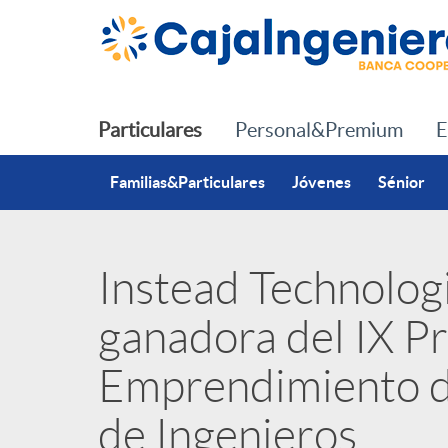
Saltar al contenido principal
Particulares
Personal&Premium
E
Familias&Particulares
Jóvenes
Sénior
Instead Technologi
P
ganadora del IX P
u
Emprendimiento d
b
de Ingenieros