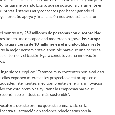
continuar mejorando Egara, que se posiciona claramente en
isruptivas. Estamos muy contentos por haber ganado el
enieros. Su apoyo y financiación nos ayudarán a dar un
n el mundo hay
253 millones de personas con discapacidad
ones tienen una discapacidad moderada o grave.
En Europa
ón guía y cerca de 10 millones en el mundo utilizan este
do la mejor herramienta disponible para que una persona
su entorno, y el bastón Egara constituye una innovación
i
os.
e Ingenieros
, explica: “Estamos muy contentos por la calidad
 ellas exponen interesantes proyectos de startups en el
y ciudades inteligentes, medioambiente y energía, innovación
tivo con este premio es ayudar a las empresas para que
l
 económico e industrial más sostenible”.
vocatoria de este premio que está enmarcado en la
l centra su actuación en acciones relacionadas con la