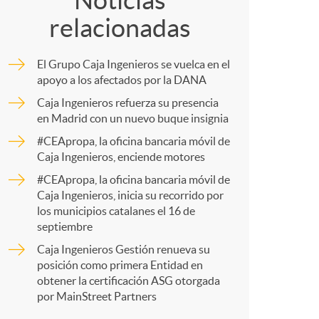
o
Noticias
relacionadas
m
m
El Grupo Caja Ingenieros se vuelca en el
p
apoyo a los afectados por la DANA
a
Caja Ingenieros refuerza su presencia
en Madrid con un nuevo buque insignia
a
#CEApropa, la oficina bancaria móvil de
Caja Ingenieros, enciende motores
r
#CEApropa, la oficina bancaria móvil de
Caja Ingenieros, inicia su recorrido por
los municipios catalanes el 16 de
t
septiembre
Caja Ingenieros Gestión renueva su
posición como primera Entidad en
obtener la certificación ASG otorgada
por MainStreet Partners
r