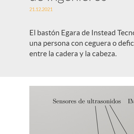
21.12.2021
l
i
El bastón Egara de Instead Tecn
una persona con ceguera o defic
c
entre la cadera y la cabeza.
a
d
o
r