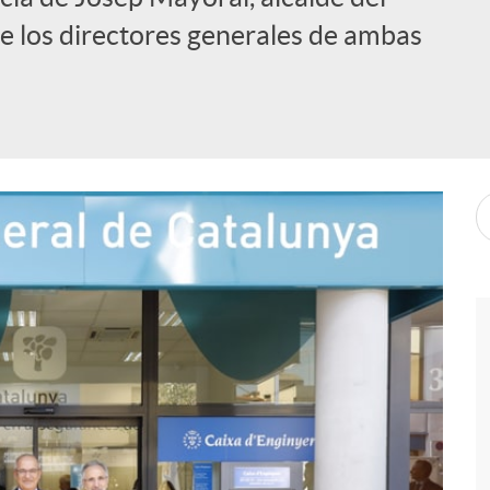
e los directores generales de ambas
i
l