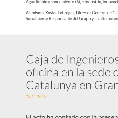
Agua limpia y saneamiento (6), e Industria, innovaci
n
Asimismo, Xavier Fàbregas, Director General de Caj
Socialmente Responsable del Grupo y su alto potenci
i
d
Caja de Ingeniero
o
oficina en la sede
s
Catalunya en Gran
08.11.2019
El acto ha contado con la presen