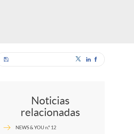
S
o
c
C
a
o
Noticias
relacionadas
m
e
NEWS & YOU n.º 12