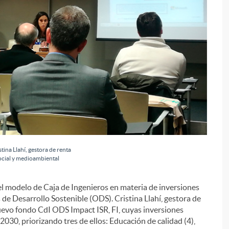
tina Llahí, gestora de renta
social y medioambiental
i
l modelo de Caja de Ingenieros en materia de inversiones
de Desarrollo Sostenible (ODS). Cristina Llahí, gestora de
nuevo fondo CdI ODS Impact ISR, FI, cuyas inversiones
030, priorizando tres de ellos: Educación de calidad (4),