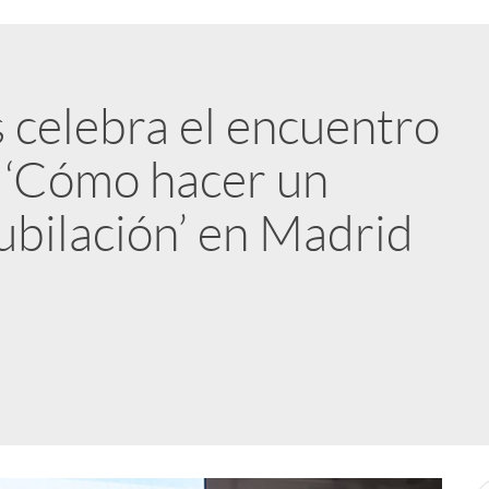
 celebra el encuentro
i
n ‘Cómo hacer un
jubilación’ en Madrid
l