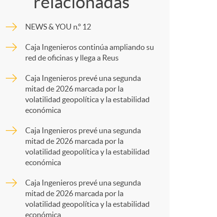
o
relacionadas
m
m
NEWS & YOU n.º 12
p
Caja Ingenieros continúa ampliando su
a
red de oficinas y llega a Reus
a
Caja Ingenieros prevé una segunda
mitad de 2026 marcada por la
r
volatilidad geopolítica y la estabilidad
económica
t
Caja Ingenieros prevé una segunda
mitad de 2026 marcada por la
volatilidad geopolítica y la estabilidad
económica
Caja Ingenieros prevé una segunda
r
mitad de 2026 marcada por la
volatilidad geopolítica y la estabilidad
económica