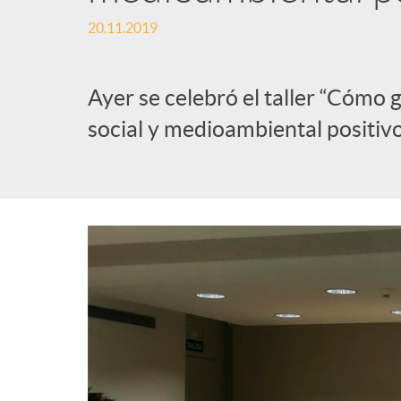
20.11.2019
l
i
Ayer se celebró el taller “Cómo
social y medioambiental positivo
c
a
d
o
r