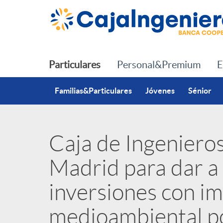
Saltar al contenido principal
Particulares
Personal&Premium
E
Familias&Particulares
Jóvenes
Sénior
Caja de Ingenieros
P
Madrid para dar a
u
inversiones con im
b
medioambiental po