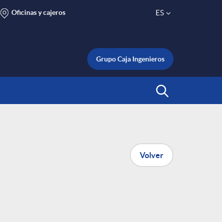
Oficinas y cajeros
ES
S
e
Grupo Caja Ingenieros
l
Abrir Buscar
e
c
Volver
t