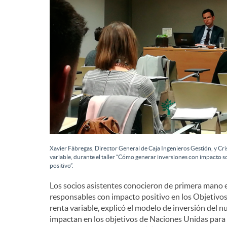
d
e
c
o
n
Xavier Fàbregas, Director General de Caja Ingenieros Gestión, y Cris
variable, durante el taller “Cómo generar inversiones con impacto 
positivo”.
t
Los socios asistentes conocieron de primera mano e
responsables con impacto positivo en los Objetivos 
renta variable, explicó el modelo de inversión del 
e
impactan en los objetivos de Naciones Unidas para 2