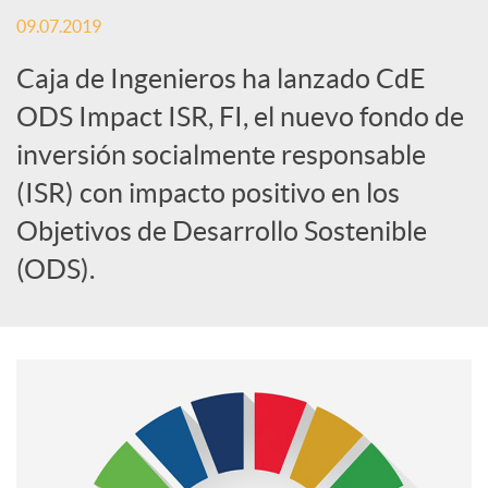
09.07.2019
S
Caja de Ingenieros ha lanzado CdE
o
ODS Impact ISR, FI, el nuevo fondo de
inversión socialmente responsable
c
(ISR) con impacto positivo en los
Objetivos de Desarrollo Sostenible
i
(ODS).
a
l
e