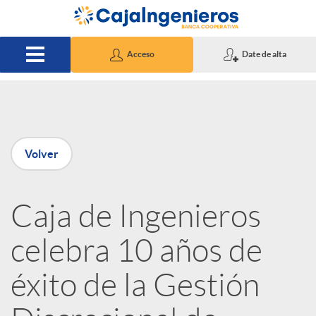
Saltar al contenido principal
Acceso
Date de alta
P
Volver
u
Caja de Ingenieros
b
celebra 10 años de
l
éxito de la Gestión
i