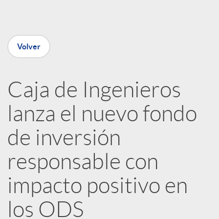
e
Volver
n
R
Caja de Ingenieros
lanza el nuevo fondo
e
de inversión
d
responsable con
e
impacto positivo en
los ODS
s