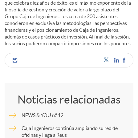
que celebra diez años de éxito, es el máximo exponente de la
filosofía de gestión y creación de valor a largo plazo del
d
Grupo Caja de Ingenieros. Los cerca de 200 asistentes
conocieron en exclusiva las metodologías, las perspectivas
financieras y el posicionamiento de Caja de Ingenieros,
o
además de casos prácticos de inversión. Al final de la sesión,
los socios pudieron compartir impresiones con los ponentes.
s
C
o
Noticias relacionadas
m
NEWS & YOU n.º 12
p
Caja Ingenieros continúa ampliando su red de
oficinas y llega a Reus