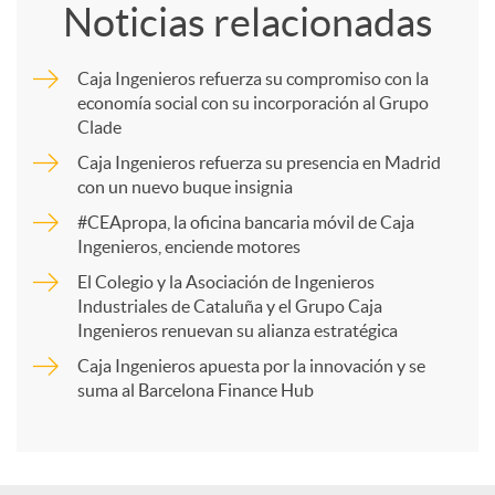
Noticias relacionadas
m
Caja Ingenieros refuerza su compromiso con la
economía social con su incorporación al Grupo
p
Clade
Caja Ingenieros refuerza su presencia en Madrid
a
con un nuevo buque insignia
#CEApropa, la oficina bancaria móvil de Caja
Ingenieros, enciende motores
r
El Colegio y la Asociación de Ingenieros
Industriales de Cataluña y el Grupo Caja
t
Ingenieros renuevan su alianza estratégica
Caja Ingenieros apuesta por la innovación y se
i
suma al Barcelona Finance Hub
r