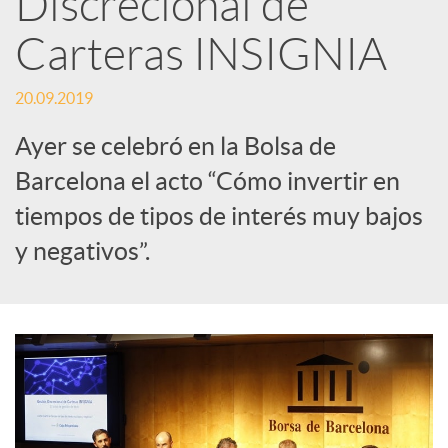
Discrecional de
Carteras INSIGNIA
c
20.09.2019
a
Ayer se celebró en la Bolsa de
d
Barcelona el acto “Cómo invertir en
tiempos de tipos de interés muy bajos
o
y negativos”.
r
d
e