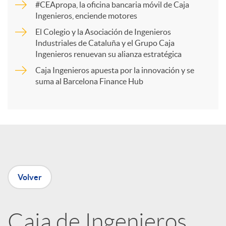
#CEApropa, la oficina bancaria móvil de Caja
Ingenieros, enciende motores
r
El Colegio y la Asociación de Ingenieros
Industriales de Cataluña y el Grupo Caja
t
Ingenieros renuevan su alianza estratégica
Caja Ingenieros apuesta por la innovación y se
i
suma al Barcelona Finance Hub
r
e
Volver
n
R
Caja de Ingenieros,