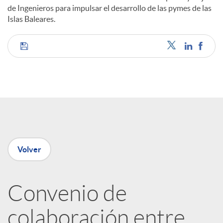
de Ingenieros para impulsar el desarrollo de las pymes de las
Islas Baleares.
C
o
m
p
Volver
a
Convenio de
colaboración entre
r