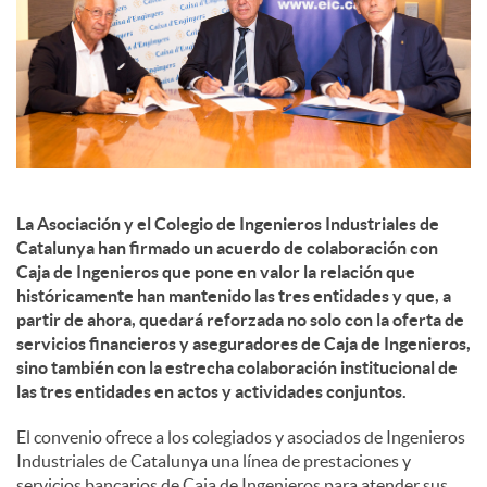
d
e
s
La Asociación y el Colegio de Ingenieros Industriales de
Catalunya han firmado un acuerdo de colaboración con
S
Caja de Ingenieros que pone en valor la relación que
históricamente han mantenido las tres entidades y que, a
partir de ahora, quedará reforzada no solo con la oferta de
o
servicios financieros y aseguradores de Caja de Ingenieros,
sino también con la estrecha colaboración institucional de
las tres entidades en actos y actividades conjuntos.
c
El convenio ofrece a los colegiados y asociados de Ingenieros
Industriales de Catalunya una línea de prestaciones y
i
servicios bancarios de Caja de Ingenieros para atender sus