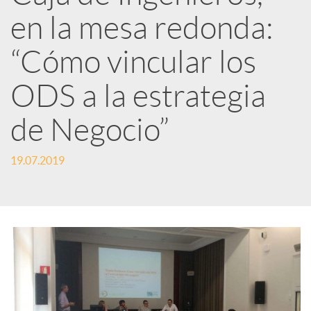
en la mesa redonda:
e
“Cómo vincular los
d
ODS a la estrategia
e
de Negocio”
s
19.07.2019
S
o
c