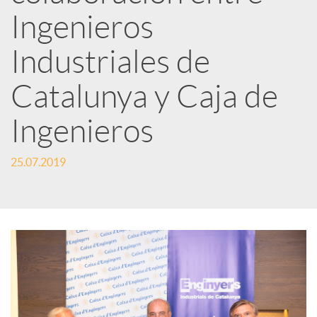
Ingenieros
t
Industriales de
i
Catalunya y Caja de
r
Ingenieros
25.07.2019
e
n
R
e