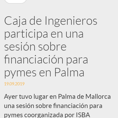
R
Caja de Ingenieros
e
participa en una
d
sesión sobre
e
financiación para
pymes en Palma
s
19.09.2019
S
Ayer tuvo lugar en Palma de Mallorca
una sesión sobre financiación para
o
pymes coorganizada por ISBA