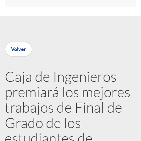
r
e
n
Volver
R
Caja de Ingenieros
e
premiará los mejores
d
trabajos de Final de
e
Grado de los
estudiantes de