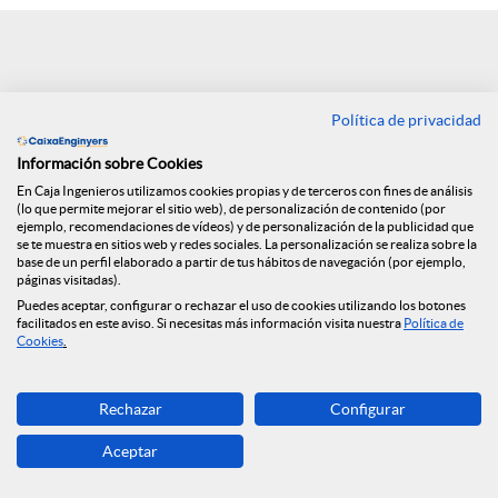
e
n
Política de privacidad
Volver
R
Información sobre Cookies
En Caja Ingenieros utilizamos cookies propias y de terceros con fines de análisis
Segunda edición de
(lo que permite mejorar el sitio web), de personalización de contenido (por
e
ejemplo, recomendaciones de vídeos) y de personalización de la publicidad que
se te muestra en sitios web y redes sociales. La personalización se realiza sobre la
los Cuadernos de
base de un perfil elaborado a partir de tus hábitos de navegación (por ejemplo,
páginas visitadas).
d
Puedes aceptar, configurar o rechazar el uso de cookies utilizando los botones
Finanzas y Seguros
facilitados en este aviso. Si necesitas más información visita nuestra
Política de
Cookies
.
e
09.07.2019
Rechazar
Configurar
Os presentamos la segunda edición de
s
Aceptar
los Cuadernos de finanzas y seguros: