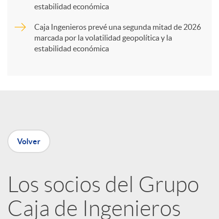
t
estabilidad económica
Caja Ingenieros prevé una segunda mitad de 2026
i
marcada por la volatilidad geopolítica y la
estabilidad económica
r
e
n
Volver
R
Los socios del Grupo
e
Caja de Ingenieros