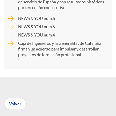
p
de servicio de España y con resultados históricos
por tercer año consecutivo
a
NEWS & YOU num.6
NEWS & YOU num.5
r
NEWS & YOU num.4
Caja de Ingenieros y la Generalitat de Cataluña
t
firman un acuerdo para impulsar y desarrollar
proyectos de formación profesional
i
r
e
Volver