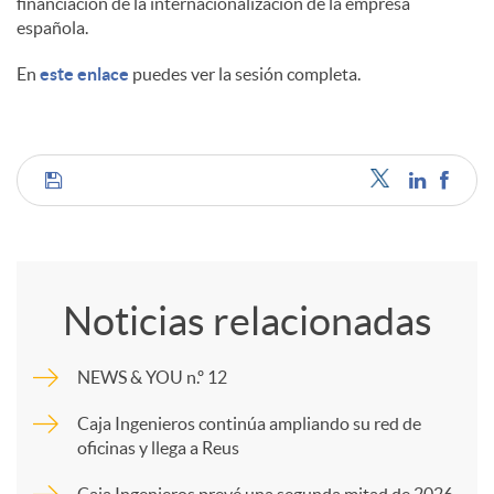
financiación de la internacionalización de la empresa
española.
En
este enlace
puedes ver la sesión completa.
C
o
Noticias relacionadas
m
NEWS & YOU n.º 12
p
Caja Ingenieros continúa ampliando su red de
oficinas y llega a Reus
a
Caja Ingenieros prevé una segunda mitad de 2026