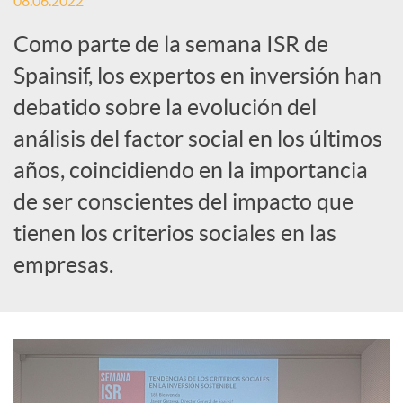
08.06.2022
i
Como parte de la semana ISR de
a
Spainsif, los expertos en inversión han
debatido sobre la evolución del
l
análisis del factor social en los últimos
años, coincidiendo en la importancia
e
de ser conscientes del impacto que
tienen los criterios sociales en las
s
empresas.