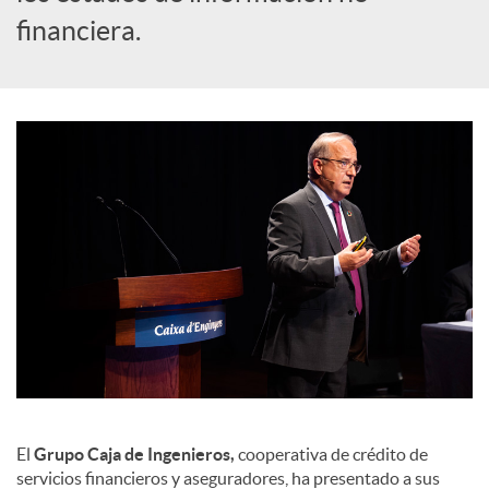
a
financiera.
l
e
s
El
Grupo Caja de Ingenieros,
cooperativa de crédito de
servicios financieros y aseguradores, ha presentado a sus