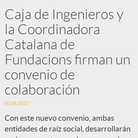
Caja de Ingenieros y
e
la Coordinadora
d
Catalana de
e
Fundacions firman un
convenio de
s
colaboración
S
07.06.2022
o
Con este nuevo convenio, ambas
entidades de raíz social, desarrollarán
c