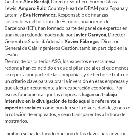
Gestión;
Alex Bardaji
, Director Southern Europe Glass
Lewis;
Amparo Ruiz
, Country Head de DPAM para España y
Latam; y
Eva Hernández
, Responsable de finanzas
sostenibles del Instituto de Estudios financieros de
Barcelona (IEF), han formado parte del panel de expertos en
una mesa redonda moderada por
Javier Garayoa
, Director
General de Spainsif. Además,
Xavier Fàbregas
, Director
General de Caja Ingenieros Gestión, también participó en la
sesión.
Dentro de los criterios ASG, los expertos en esta mesa
redonda han coincidido en que el pilar social es el que menos
se reporta por parte de las compañías, y de hecho se trata de
un criterio clave para valorar la inversión en esas empresas y
que afecta directamente a la recuperación económica. Por
eso es fundamental que las empresas
hagan un trabajo
intensivo en la divulgación de todo aquello referente a
aspectos sociales
, como pueden ser la diversidad de género o
la rotación de empleados, y sean transparentes a la hora de
mostrarlos.
También se ha destacado que una de las claves para invertir