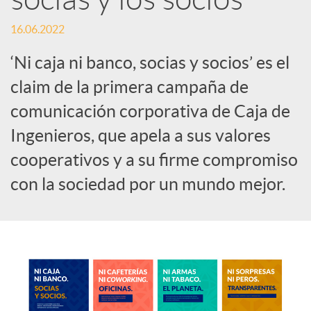
c
16.06.2022
‘Ni caja ni banco, socias y socios’ es el
o
claim de la primera campaña de
comunicación corporativa de Caja de
n
Ingenieros, que apela a sus valores
cooperativos y a su firme compromiso
t
con la sociedad por un mundo mejor.
e
n
i