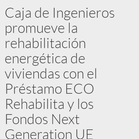
n
Caja de Ingenieros
R
promueve la
e
rehabilitación
energética de
d
viviendas con el
e
Préstamo ECO
s
Rehabilita y los
Fondos Next
S
Generation UE