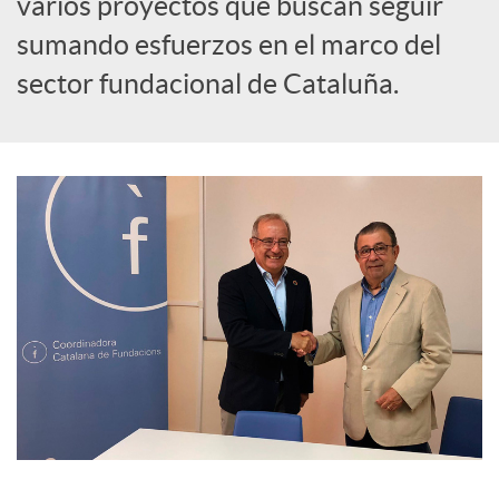
varios proyectos que buscan seguir
sumando esfuerzos en el marco del
i
sector fundacional de Cataluña.
a
l
e
s