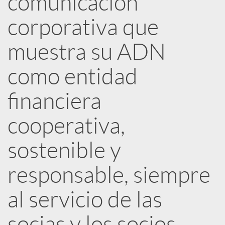
comunicación
corporativa que
c
muestra su ADN
a
como entidad
d
financiera
o
cooperativa,
sostenible y
r
responsable, siempre
d
al servicio de las
e
socias y los socios