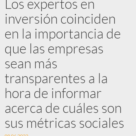
Los expertos en
e
inversión coinciden
d
en la importancia de
e
que las empresas
sean más
s
transparentes a la
S
hora de informar
o
acerca de cuáles son
sus métricas sociales
c