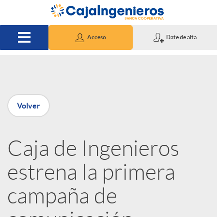
Saltar al contenido principal
Acceso
Date de alta
P
Volver
u
Caja de Ingenieros
b
estrena la primera
l
campaña de
i