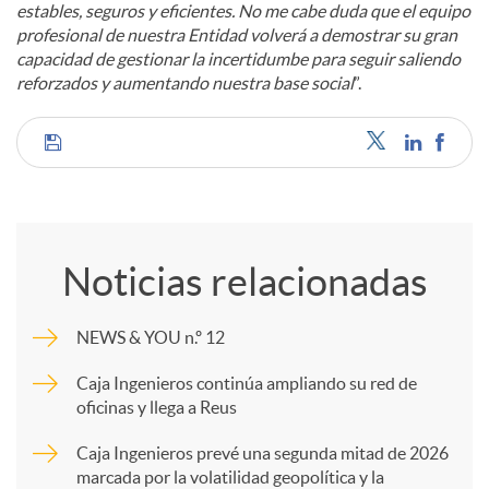
estables, seguros y eficientes. No me cabe duda que el equipo
profesional de nuestra Entidad volverá a demostrar su gran
capacidad de gestionar la incertidumbe para seguir saliendo
reforzados y aumentando nuestra base social
”.
C
o
Noticias relacionadas
m
NEWS & YOU n.º 12
p
Caja Ingenieros continúa ampliando su red de
oficinas y llega a Reus
a
Caja Ingenieros prevé una segunda mitad de 2026
marcada por la volatilidad geopolítica y la