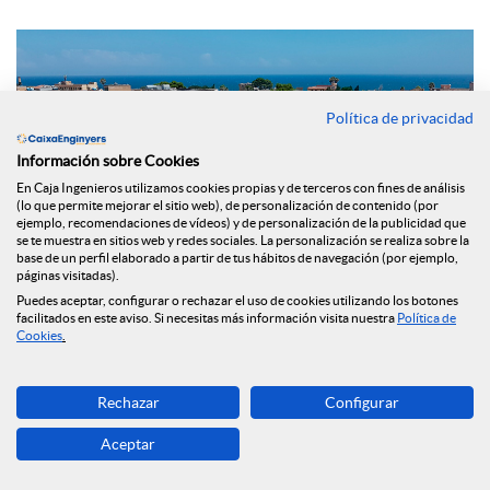
Política de privacidad
Información sobre Cookies
En Caja Ingenieros utilizamos cookies propias y de terceros con fines de análisis
(lo que permite mejorar el sitio web), de personalización de contenido (por
ejemplo, recomendaciones de vídeos) y de personalización de la publicidad que
se te muestra en sitios web y redes sociales. La personalización se realiza sobre la
base de un perfil elaborado a partir de tus hábitos de navegación (por ejemplo,
páginas visitadas).
Puedes aceptar, configurar o rechazar el uso de cookies utilizando los botones
facilitados en este aviso. Si necesitas más información visita nuestra
Política de
Cookies
.
En su apuesta por contribuir en la sostenibilidad y el medio
ambiente, el
Grupo Caja de Ingenieros ha reforzado su
Rechazar
Configurar
cartera de productos con el lanzamiento del nuevo
Préstamo ECO Rehabilita,
que estará disponible para sus
Aceptar
socios y socias, con el objetivo de colaborar en la concesión
de financiación a particulares, empresas y comunidades de