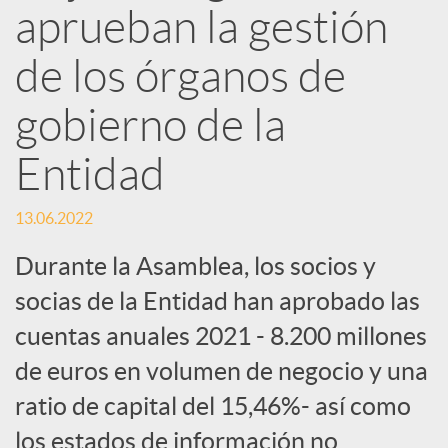
d
aprueban la gestión
e
de los órganos de
gobierno de la
s
Entidad
S
13.06.2022
o
Durante la Asamblea, los socios y
socias de la Entidad han aprobado las
c
cuentas anuales 2021 - 8.200 millones
de euros en volumen de negocio y una
i
ratio de capital del 15,46%- así como
los estados de información no