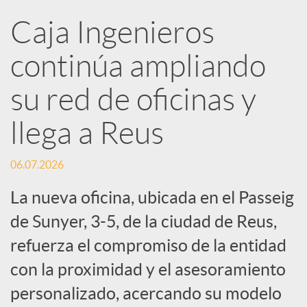
R
Caja Ingenieros
continúa ampliando
e
su red de oficinas y
d
llega a Reus
e
06.07.2026
s
La nueva oficina, ubicada en el Passeig
de Sunyer, 3-5, de la ciudad de Reus,
S
refuerza el compromiso de la entidad
con la proximidad y el asesoramiento
o
personalizado, acercando su modelo