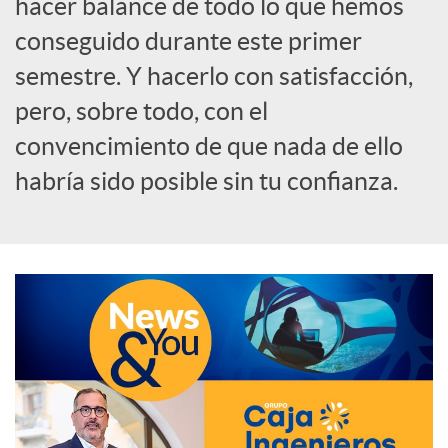
hacer balance de todo lo que hemos
o
conseguido durante este primer
semestre. Y hacerlo con satisfacción,
c
pero, sobre todo, con el
convencimiento de que nada de ello
i
habría sido posible sin tu confianza.
a
l
e
s