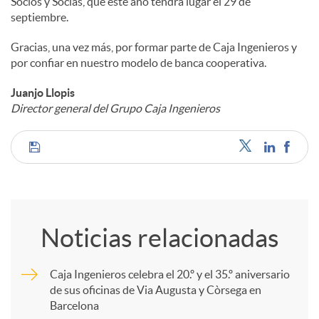
Socios y Socias, que este año tendrá lugar el 29 de
septiembre.
Gracias, una vez más, por formar parte de Caja Ingenieros y
por confiar en nuestro modelo de banca cooperativa.
Juanjo Llopis
Director general del Grupo Caja Ingenieros
C
o
Noticias relacionadas
m
Caja Ingenieros celebra el 20.º y el 35.º aniversario
de sus oficinas de Via Augusta y Còrsega en
p
Barcelona