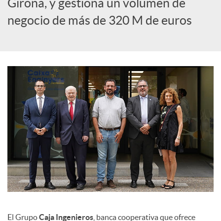
Girona, y gestiona un volumen de
c
negocio de más de 320 M de euros
i
a
l
e
s
El Grupo
Caja Ingenieros
, banca cooperativa que ofrece