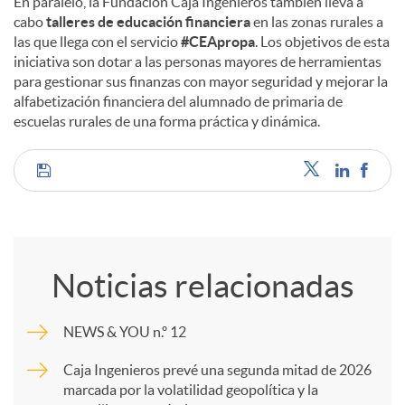
En paralelo, la Fundación Caja Ingenieros también lleva a
cabo
talleres de educación financiera
en las zonas rurales a
las que llega con el servicio
#CEApropa
. Los objetivos de esta
iniciativa son dotar a las personas mayores de herramientas
para gestionar sus finanzas con mayor seguridad y mejorar la
alfabetización financiera del alumnado de primaria de
escuelas rurales de una forma práctica y dinámica.
C
o
Noticias relacionadas
m
NEWS & YOU n.º 12
p
Caja Ingenieros prevé una segunda mitad de 2026
marcada por la volatilidad geopolítica y la