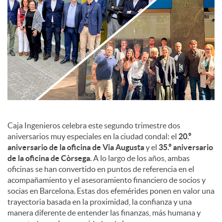
c
o
n
t
Caja Ingenieros celebra este segundo trimestre dos
aniversarios muy especiales en la ciudad condal: el
20.º
aniversario de la oficina de Via Augusta
y el
35.º aniversario
e
de la oficina de Còrsega
. A lo largo de los años, ambas
oficinas se han convertido en puntos de referencia en el
n
acompañamiento y el asesoramiento financiero de socios y
socias en Barcelona. Estas dos efemérides ponen en valor una
trayectoria basada en la proximidad, la confianza y una
i
manera diferente de entender las finanzas, más humana y