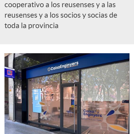
cooperativo a los reusenses y a las
c
reusenses y a los socios y socias de
toda la provincia
i
a
l
e
s