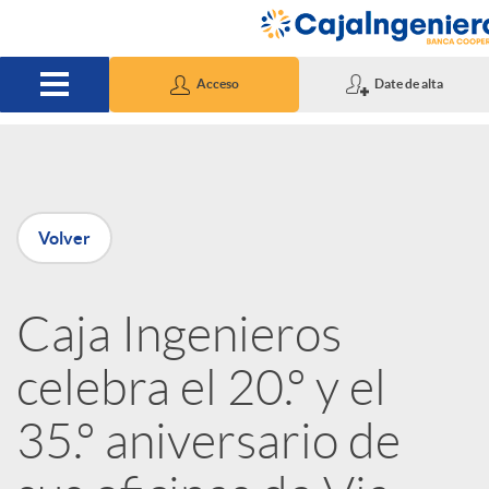
Saltar al contenido principal
Acceso
Date de alta
P
Volver
u
Caja Ingenieros
b
celebra el 20.º y el
l
35.º aniversario de
i