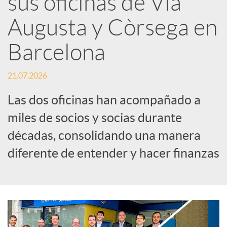
sus oficinas de Via
Augusta y Còrsega en
c
Barcelona
a
21.07.2026
d
Las dos oficinas han acompañado a
miles de socios y socias durante
o
décadas, consolidando una manera
diferente de entender y hacer finanzas
r
d
e