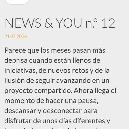
n
NEWS & YOU n.º 12
R
21.07.2026
e
Parece que los meses pasan más
deprisa cuando están llenos de
d
iniciativas, de nuevos retos y de la
e
ilusión de seguir avanzando en un
proyecto compartido. Ahora llega el
s
momento de hacer una pausa,
descansar y desconectar para
S
disfrutar de unos días diferentes y