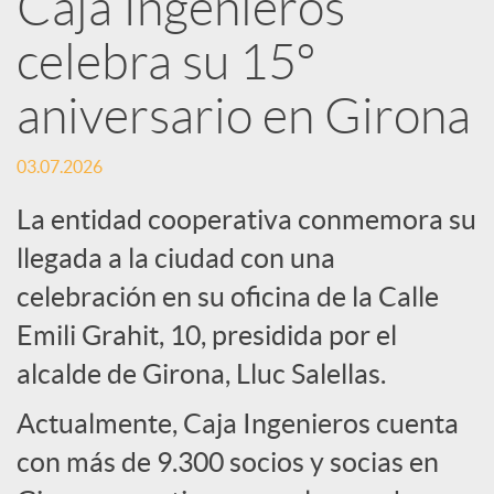
Caja Ingenieros
R
celebra su 15º
e
aniversario en Girona
d
03.07.2026
La entidad cooperativa conmemora su
e
llegada a la ciudad con una
celebración en su oficina de la Calle
s
Emili Grahit, 10, presidida por el
S
alcalde de Girona, Lluc Salellas.
Actualmente, Caja Ingenieros cuenta
o
con más de 9.300 socios y socias en