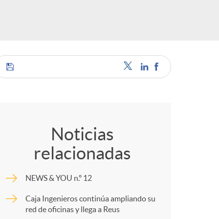
o
r
d
e
C
i
o
Noticias
relacionadas
d
m
NEWS & YOU n.º 12
i
p
Caja Ingenieros continúa ampliando su
red de oficinas y llega a Reus