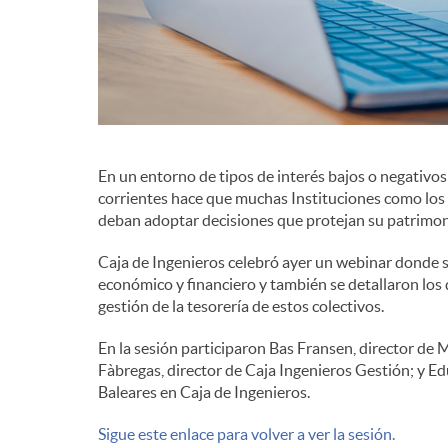
d
e
c
En un entorno de tipos de interés bajos o negativo
corrientes hace que muchas Instituciones como los 
deban adoptar decisiones que protejan su patrimon
o
Caja de Ingenieros celebró ayer un webinar donde s
económico y financiero y también se detallaron los 
n
gestión de la tesorería de estos colectivos.
En la sesión participaron Bas Fransen, director de 
t
Fàbregas, director de Caja Ingenieros Gestión; y Ed
Baleares en Caja de Ingenieros.
e
Sigue este enlace para volver a ver la sesión.