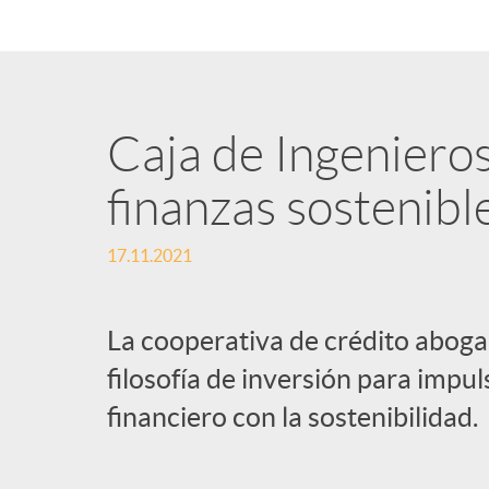
n
i
Caja de Ingeniero
d
finanzas sostenibl
o
17.11.2021
s
La cooperativa de crédito aboga
filosofía de inversión para impul
financiero con la sostenibilidad.