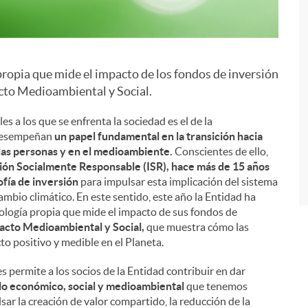
ropia que mide el impacto de los fondos de inversión
i
acto Medioambiental y Social.
 a los que se enfrenta la sociedad es el de la
s desempeñan
un papel fundamental en la transición hacia
las personas y en el medioambiente.
Conscientes de ello,
sión Socialmente Responsable (ISR), hace más de 15 años
fía de inversión
para impulsar esta implicación del sistema
cambio climático. En este sentido, este año la Entidad ha
ología propia que mide el impacto de sus fondos de
acto Medioambiental y Social,
que muestra cómo las
to positivo y medible en el Planeta.
 permite a los socios de la Entidad contribuir en dar
lo económico, social y medioambiental
que tenemos
ar la creación de valor compartido, la reducción de la