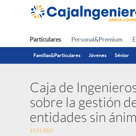
Saltar al contenido principal
Particulares
Personal&Premium
E
Familias&Particulares
Jóvenes
Sénior
Caja de Ingeniero
P
sobre la gestión de
u
entidades sin ánim
b
17.11.2021