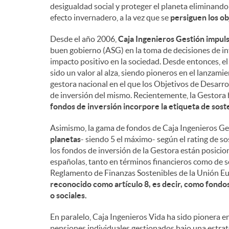
desigualdad social y proteger el planeta eliminando
efecto invernadero, a la vez que se
persiguen los ob
Desde el año 2006,
Caja Ingenieros Gestión impuls
buen gobierno (ASG) en la toma de decisiones de in
impacto positivo en la sociedad. Desde entonces, e
sido un valor al alza, siendo pioneros en el lanzami
gestora nacional en el que los Objetivos de Desarro
de inversión del mismo. Recientemente, la Gestora
fondos de inversión incorpore la etiqueta de sost
Asimismo, la gama de fondos de Caja Ingenieros G
planetas
- siendo 5 el máximo- según el rating de so
los fondos de inversión de la Gestora están posicio
españolas, tanto en términos financieros como de s
Reglamento de Finanzas Sostenibles de la Unión E
reconocido como artículo 8, es decir, como fondo
o sociales.
En paralelo, Caja Ingenieros Vida ha sido pionera e
pensiones individuales gestionados bajo una estrat