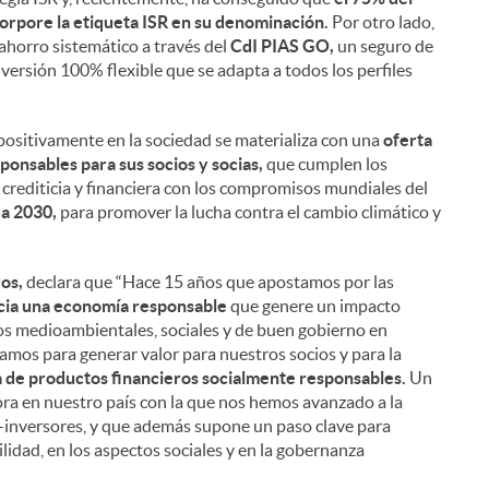
i
orpore la etiqueta ISR en su denominación.
Por otro lado,
 ahorro sistemático a través del
CdI PIAS GO,
un seguro de
ersión 100% flexible que se adapta a todos los perfiles
l
positivamente en la sociedad se materializa con una
oferta
onsables para sus socios y socias,
que cumplen los
ón crediticia y financiera con los compromisos mundiales del
da 2030,
para promover la lucha contra el cambio climático y
os,
declara que “Hace 15 años que apostamos por las
cia una economía responsable
que genere un impacto
os medioambientales, sociales y de buen gobierno en
mos para generar valor para nuestros socios y para la
a de productos financieros socialmente responsables.
Un
a en nuestro país con la que nos hemos avanzado a la
os-inversores, y que además supone un paso clave para
ilidad, en los aspectos sociales y en la gobernanza