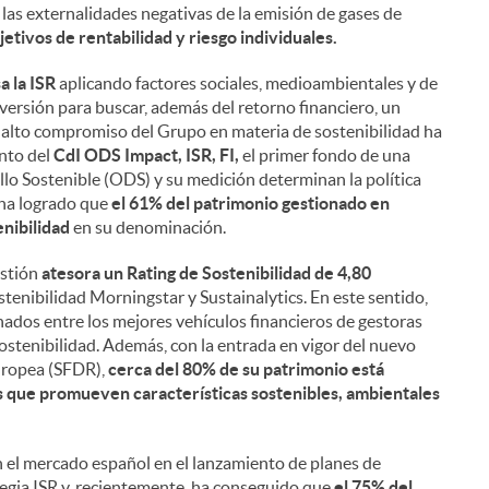
 las externalidades negativas de la emisión de gases de
jetivos de rentabilidad y riesgo individuales.
a la ISR
aplicando factores sociales, medioambientales y de
versión para buscar, además del retorno financiero, un
l alto compromiso del Grupo en materia de sostenibilidad ha
ento del
CdI ODS Impact, ISR, FI,
el primer fondo de una
llo Sostenible (ODS) y su medición determinan la política
 ha logrado que
el 61% del patrimonio gestionado en
enibilidad
en su denominación.
estión
atesora un Rating de Sostenibilidad de 4,80
stenibilidad Morningstar y Sustainalytics. En este sentido,
nados entre los mejores vehículos financieros de gestoras
ostenibilidad. Además, con la entrada en vigor del nuevo
uropea (SFDR),
cerca del 80% de su patrimonio está
s que promueven características sostenibles, ambientales
n el mercado español en el lanzamiento de planes de
egia ISR y, recientemente, ha conseguido que
el 75% del