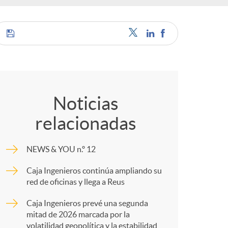
c
C
a
o
Noticias
relacionadas
m
e
NEWS & YOU n.º 12
p
s
Caja Ingenieros continúa ampliando su
red de oficinas y llega a Reus
a
Caja Ingenieros prevé una segunda
mitad de 2026 marcada por la
volatilidad geopolítica y la estabilidad