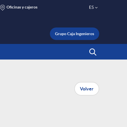
Oficinas y cajeros
ES
S
e
Grupo Caja Ingenieros
l
Abrir Buscar
e
c
Volver
t