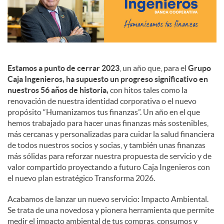
c
o
Estamos a punto de cerrar 2023
, un año que, para el
Grupo
Caja Ingenieros, ha supuesto un progreso significativo en
n
nuestros 56 años de historia,
con hitos tales como la
renovación de nuestra identidad corporativa o el nuevo
propósito “Humanizamos tus finanzas”. Un año en el que
t
hemos trabajado para hacer unas finanzas más sostenibles,
más cercanas y personalizadas para cuidar la salud financiera
de todos nuestros socios y socias, y también unas finanzas
e
más sólidas para reforzar nuestra propuesta de servicio y de
valor compartido proyectando a futuro Caja Ingenieros con
el nuevo plan estratégico Transforma 2026.
n
Acabamos de lanzar un nuevo servicio: Impacto Ambiental.
Se trata de una novedosa y pionera herramienta que permite
i
medir el impacto ambiental de tus compras, consumos y