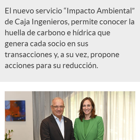
c
El nuevo servicio “Impacto Ambiental”
i
de Caja Ingenieros, permite conocer la
huella de carbono e hídrica que
a
genera cada socio en sus
transacciones y, a su vez, propone
l
acciones para su reducción.
e
s