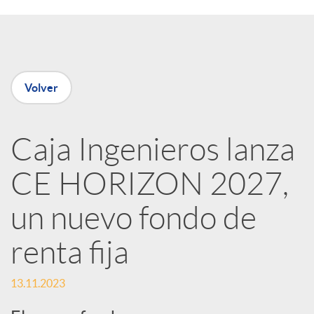
a
r
Volver
t
i
Caja Ingenieros lanza
CE HORIZON 2027,
r
un nuevo fondo de
e
renta fija
n
13.11.2023