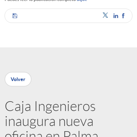
C
o
m
p
Volver
a
Caja Ingenieros
inaugura nueva
r
oficina en Palma