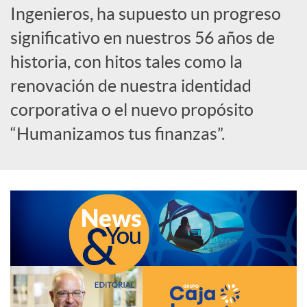
Ingenieros, ha supuesto un progreso
c
significativo en nuestros 56 años de
historia, con hitos tales como la
a
renovación de nuestra identidad
corporativa o el nuevo propósito
d
“Humanizamos tus finanzas”.
o
r
d
e