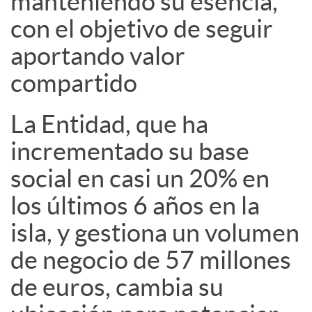
manteniendo su esencia,
a
con el objetivo de seguir
l
aportando valor
compartido
e
La Entidad, que ha
s
incrementado su base
social en casi un 20% en
los últimos 6 años en la
isla, y gestiona un volumen
de negocio de 57 millones
de euros, cambia su