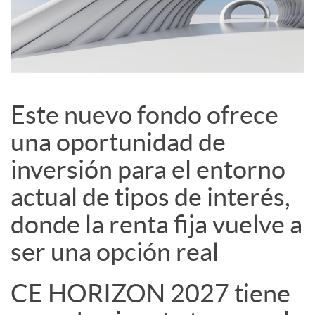
c
i
a
Este nuevo fondo ofrece
una oportunidad de
l
inversión para el entorno
e
actual de tipos de interés,
donde la renta fija vuelve a
s
ser una opción real
CE HORIZON 2027 tiene