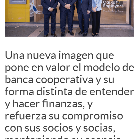
d
e
s
Una nueva imagen que
S
pone en valor el modelo de
banca cooperativa y su
o
forma distinta de entender
c
y hacer finanzas, y
refuerza su compromiso
i
con sus socios y socias,