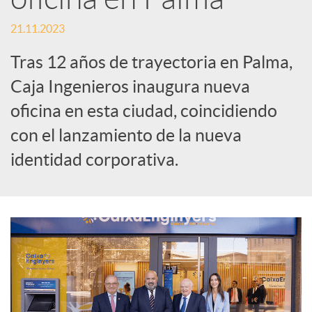
t
21.11.2023
i
Tras 12 años de trayectoria en Palma,
Caja Ingenieros inaugura nueva
r
oficina en esta ciudad, coincidiendo
con el lanzamiento de la nueva
e
identidad corporativa.
n
R
e