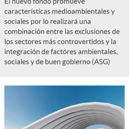
El nuevo fondo promueve
R
características medioambientales y
e
sociales por lo realizará una
combinación entre las exclusiones de
d
los sectores más controvertidos y la
integración de factores ambientales,
e
sociales y de buen gobierno (ASG)
s
S
o