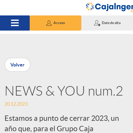
Saltar al contenido principal
Acceso
Date de alta
P
Volver
u
NEWS & YOU num.2
b
20.12.2023
l
Estamos a punto de cerrar 2023, un
i
año que, para el Grupo Caja