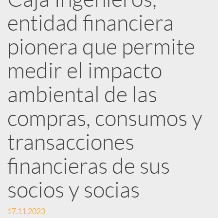
R
entidad financiera
e
pionera que permite
d
medir el impacto
ambiental de las
e
compras, consumos y
s
transacciones
S
financieras de sus
socios y socias
o
17.11.2023