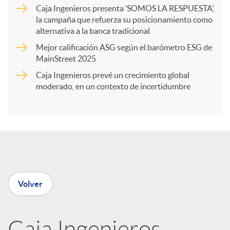
a
Caja Ingenieros presenta ‘SOMOS LA RESPUESTA’,
la campaña que refuerza su posicionamiento como
alternativa a la banca tradicional
r
Mejor calificación ASG según el barómetro ESG de
MainStreet 2025
t
Caja Ingenieros prevé un crecimiento global
moderado, en un contexto de incertidumbre
i
r
e
Volver
n
Caja Ingenieros,