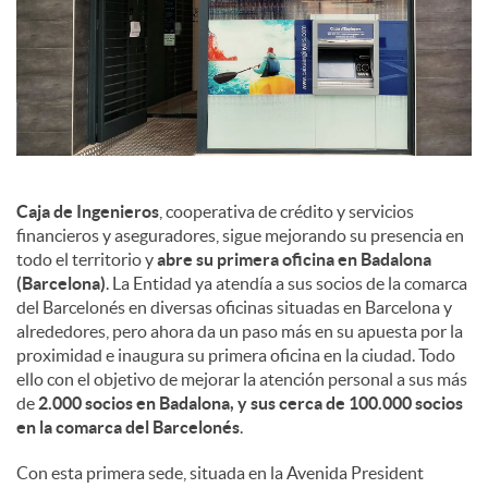
d
e
s
S
Caja de Ingenieros
, cooperativa de crédito y servicios
financieros y aseguradores, sigue mejorando su presencia en
todo el territorio y
abre su primera oficina en Badalona
o
(Barcelona)
. La Entidad ya atendía a sus socios de la comarca
del Barcelonés en diversas oficinas situadas en Barcelona y
alrededores, pero ahora da un paso más en su apuesta por la
c
proximidad e inaugura su primera oficina en la ciudad. Todo
ello con el objetivo de mejorar la atención personal a sus más
de
2.000 socios en Badalona, y sus cerca de 100.000 socios
i
en la comarca del Barcelonés
.
Con esta primera sede, situada en la Avenida President