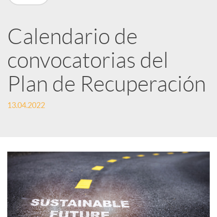
n
R
Calendario de
convocatorias del
e
Plan de Recuperación
d
13.04.2022
e
s
S