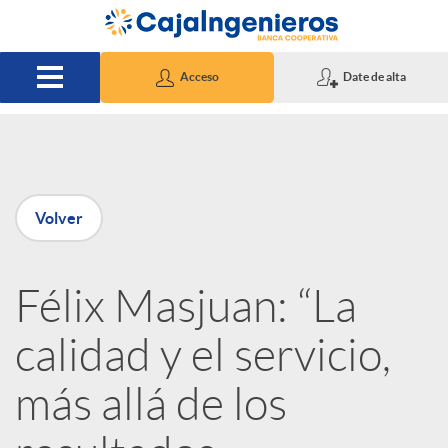
Saltar al contenido principal
Acceso
Date de alta
P
Volver
u
Félix Masjuan: “La
b
calidad y el servicio,
l
más allá de los
i