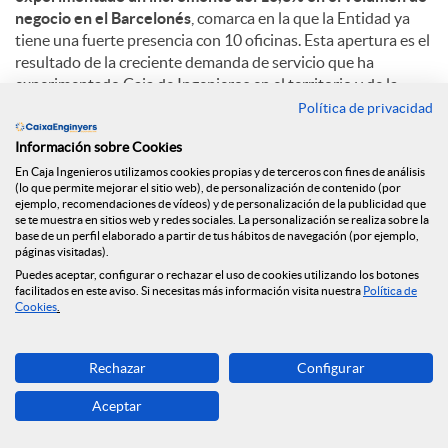
negocio en el Barcelonés
, comarca en la que la Entidad ya
tiene una fuerte presencia con 10 oficinas. Esta apertura es el
resultado de la creciente demanda de servicio que ha
experimentado Caja de Ingenieros en el territorio y de la
voluntad de ofrecer un trato personalizado y de proximidad.
Política de privacidad
Información sobre Cookies
Con más de 223.000 habitantes, Badalona es la cuarta ciudad
más poblada de Cataluña y destaca su situación privilegiada,
En Caja Ingenieros utilizamos cookies propias y de terceros con fines de análisis
(lo que permite mejorar el sitio web), de personalización de contenido (por
cerca de Barcelona e inmersa en su área metropolitana. Con
ejemplo, recomendaciones de vídeos) y de personalización de la publicidad que
áreas comerciales importantes como el Polígono de
se te muestra en sitios web y redes sociales. La personalización se realiza sobre la
Montigalà, y una fuerte apuesta por el sector terciario y el
base de un perfil elaborado a partir de tus hábitos de navegación (por ejemplo,
páginas visitadas).
turismo, la ciudad se configura como un territorio clave en
Puedes aceptar, configurar o rechazar el uso de cookies utilizando los botones
Cataluña.
facilitados en este aviso. Si necesitas más información visita nuestra
Política de
Cookies
.
C
Rechazar
Configurar
Aceptar
o