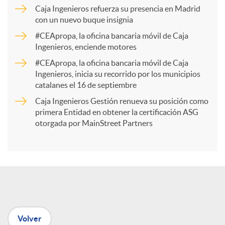
p
Caja Ingenieros refuerza su presencia en Madrid
con un nuevo buque insignia
a
#CEApropa, la oficina bancaria móvil de Caja
Ingenieros, enciende motores
r
#CEApropa, la oficina bancaria móvil de Caja
Ingenieros, inicia su recorrido por los municipios
catalanes el 16 de septiembre
t
Caja Ingenieros Gestión renueva su posición como
primera Entidad en obtener la certificación ASG
i
otorgada por MainStreet Partners
r
e
Volver