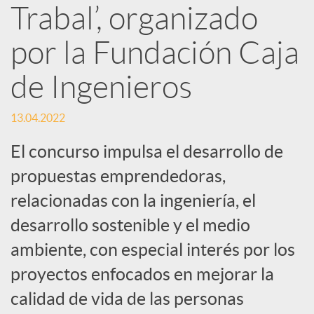
Trabal’, organizado
d
por la Fundación Caja
e
de Ingenieros
s
13.04.2022
S
El concurso impulsa el desarrollo de
propuestas emprendedoras,
o
relacionadas con la ingeniería, el
desarrollo sostenible y el medio
c
ambiente, con especial interés por los
proyectos enfocados en mejorar la
i
calidad de vida de las personas