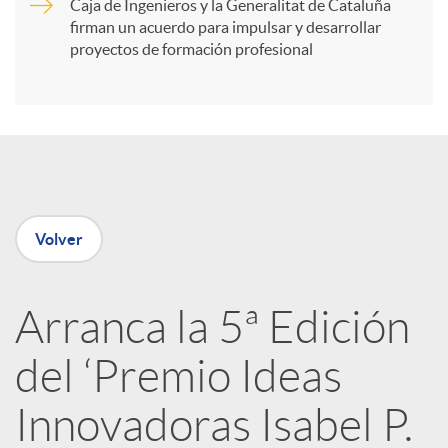
Caja de Ingenieros y la Generalitat de Cataluña
t
firman un acuerdo para impulsar y desarrollar
proyectos de formación profesional
i
r
e
Volver
n
Arranca la 5ª Edición
R
del ‘Premio Ideas
e
Innovadoras Isabel P.