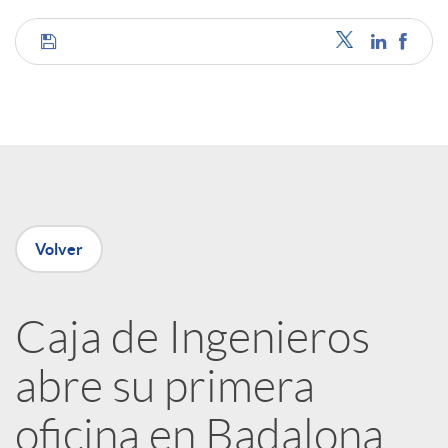
C
o
m
p
Volver
a
Caja de Ingenieros
abre su primera
r
oficina en Badalona