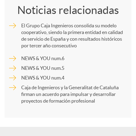
Noticias relacionadas
m
El Grupo Caja Ingenieros consolida su modelo
cooperativo, siendo la primera entidad en calidad
p
de servicio de España y con resultados históricos
por tercer año consecutivo
a
NEWS & YOU num.6
NEWS & YOU num.5
r
NEWS & YOU num.4
Caja de Ingenieros y la Generalitat de Cataluña
t
firman un acuerdo para impulsar y desarrollar
proyectos de formación profesional
i
r