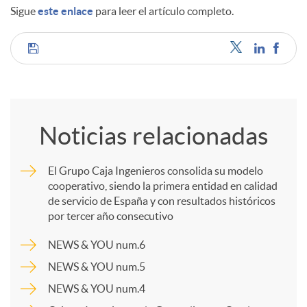
Sigue
este enlace
para leer el artículo completo.
d
C
o
o
s
Noticias relacionadas
m
El Grupo Caja Ingenieros consolida su modelo
cooperativo, siendo la primera entidad en calidad
p
de servicio de España y con resultados históricos
por tercer año consecutivo
a
NEWS & YOU num.6
NEWS & YOU num.5
r
NEWS & YOU num.4