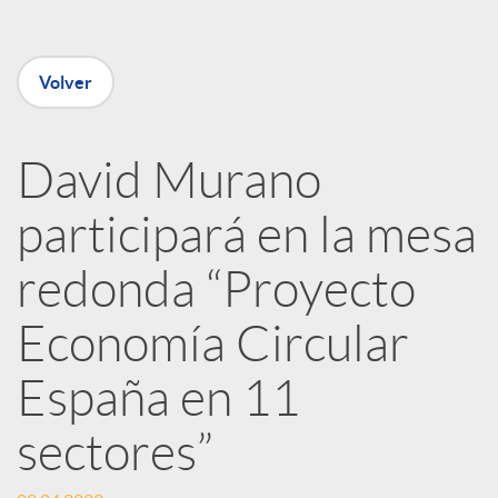
e
Volver
n
David Murano
R
participará en la mesa
e
redonda “Proyecto
Economía Circular
d
España en 11
e
sectores”
s