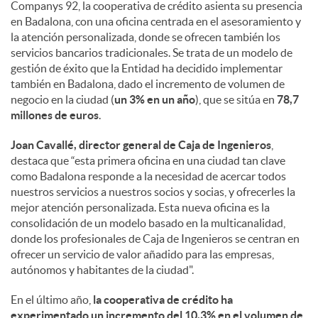
a
Companys 92, la cooperativa de crédito asienta su presencia
en Badalona, con una oficina centrada en el asesoramiento y
la atención personalizada, donde se ofrecen también los
l
servicios bancarios tradicionales. Se trata de un modelo de
gestión de éxito que la Entidad ha decidido implementar
e
también en Badalona, dado el incremento de volumen de
negocio en la ciudad (
un 3% en un año
), que se sitúa en
78,7
millones de euros
.
s
Joan Cavallé, director general de Caja de Ingenieros
,
destaca que “esta primera oficina en una ciudad tan clave
como Badalona responde a la necesidad de acercar todos
nuestros servicios a nuestros socios y socias, y ofrecerles la
mejor atención personalizada. Esta nueva oficina es la
consolidación de un modelo basado en la multicanalidad,
donde los profesionales de Caja de Ingenieros se centran en
ofrecer un servicio de valor añadido para las empresas,
autónomos y habitantes de la ciudad".
En el último año,
la cooperativa de crédito ha
experimentado un incremento del 10,3% en el volumen de