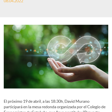
08.04.2022
S
o
c
i
a
l
El próximo 19 de abril, a las 18:30h, David Murano
participará en la mesa redonda organizada por el Colegio de
e