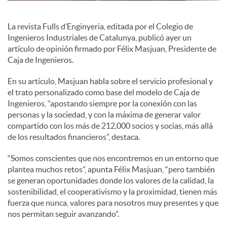
c
La revista Fulls d’Enginyeria, editada por el Colegio de
Ingenieros Industriales de Catalunya, publicó ayer un
artículo de opinión firmado por Félix Masjuan, Presidente de
o
Caja de Ingenieros.
En su artículo, Masjuan habla sobre el servicio profesional y
n
el trato personalizado como base del modelo de Caja de
Ingenieros, “apostando siempre por la conexión con las
personas y la sociedad, y con la máxima de generar valor
t
compartido con los más de 212.000 socios y socias, más allá
de los resultados financieros”, destaca.
e
“Somos conscientes que nos encontremos en un entorno que
plantea muchos retos”, apunta Félix Masjuan, “pero también
se generan oportunidades donde los valores de la calidad, la
n
sostenibilidad, el cooperativismo y la proximidad, tienen más
fuerza que nunca, valores para nosotros muy presentes y que
nos permitan seguir avanzando”.
i