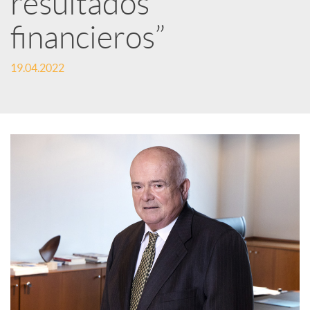
resultados
financieros”
c
19.04.2022
a
d
o
r
d
e