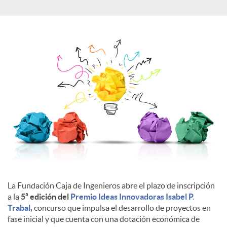
a
l
e
s
La Fundación Caja de Ingenieros abre el plazo de inscripción
a la
5ª edición del
Premio Ideas Innovadoras Isabel P.
Trabal
,
concurso que impulsa el desarrollo de proyectos en
fase inicial y que cuenta con una dotación económica de