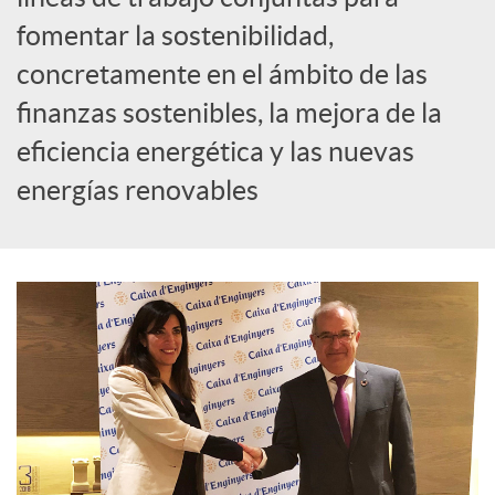
S
fomentar la sostenibilidad,
o
concretamente en el ámbito de las
finanzas sostenibles, la mejora de la
c
eficiencia energética y las nuevas
energías renovables
i
a
l
e