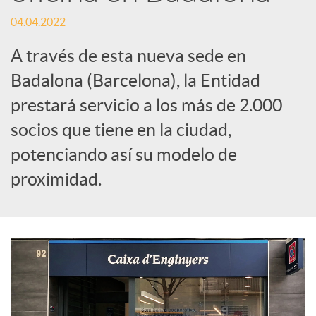
t
04.04.2022
i
A través de esta nueva sede en
Badalona (Barcelona), la Entidad
r
prestará servicio a los más de 2.000
socios que tiene en la ciudad,
e
potenciando así su modelo de
n
proximidad.
R
e