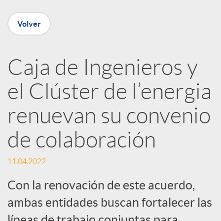
e
Volver
n
R
Caja de Ingenieros y
el Clúster de l’energia
e
renuevan su convenio
d
de colaboración
e
11.04.2022
s
Con la renovación de este acuerdo,
ambas entidades buscan fortalecer las
líneas de trabajo conjuntas para