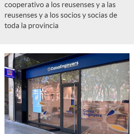
cooperativo a los reusenses y a las
c
reusenses y a los socios y socias de
toda la provincia
i
a
l
e
s