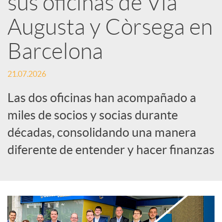
sus oficinas de Via
Augusta y Còrsega en
c
Barcelona
a
21.07.2026
d
Las dos oficinas han acompañado a
miles de socios y socias durante
o
décadas, consolidando una manera
diferente de entender y hacer finanzas
r
d
e