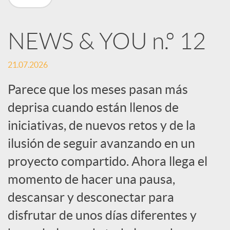
n
NEWS & YOU n.º 12
R
21.07.2026
e
Parece que los meses pasan más
deprisa cuando están llenos de
d
iniciativas, de nuevos retos y de la
e
ilusión de seguir avanzando en un
proyecto compartido. Ahora llega el
s
momento de hacer una pausa,
descansar y desconectar para
S
disfrutar de unos días diferentes y