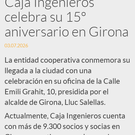
Caja Ingenieros
R
celebra su 15º
e
aniversario en Girona
d
03.07.2026
La entidad cooperativa conmemora su
e
llegada a la ciudad con una
celebración en su oficina de la Calle
s
Emili Grahit, 10, presidida por el
S
alcalde de Girona, Lluc Salellas.
Actualmente, Caja Ingenieros cuenta
o
con más de 9.300 socios y socias en