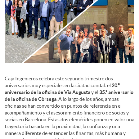
c
o
n
t
Caja Ingenieros celebra este segundo trimestre dos
aniversarios muy especiales en la ciudad condal: el
20.º
aniversario de la oficina de Via Augusta
y el
35.º aniversario
e
de la oficina de Còrsega
. A lo largo de los años, ambas
oficinas se han convertido en puntos de referencia en el
n
acompañamiento y el asesoramiento financiero de socios y
socias en Barcelona. Estas dos efemérides ponen en valor una
trayectoria basada en la proximidad, la confianza y una
i
manera diferente de entender las finanzas, más humana y