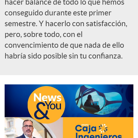
hacer balance de todo lo que hemos
o
conseguido durante este primer
semestre. Y hacerlo con satisfacción,
c
pero, sobre todo, con el
convencimiento de que nada de ello
i
habría sido posible sin tu confianza.
a
l
e
s