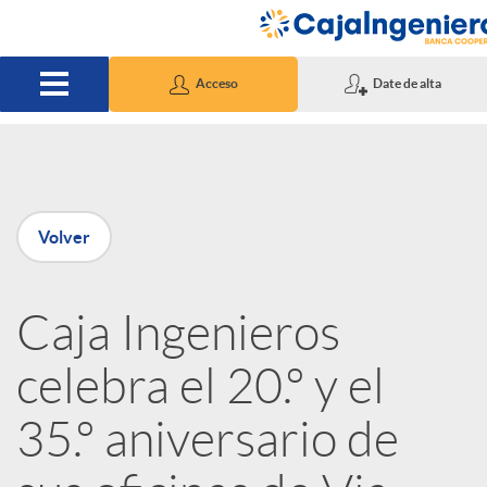
Saltar al contenido principal
Acceso
Date de alta
P
Volver
u
Caja Ingenieros
b
celebra el 20.º y el
l
35.º aniversario de
i