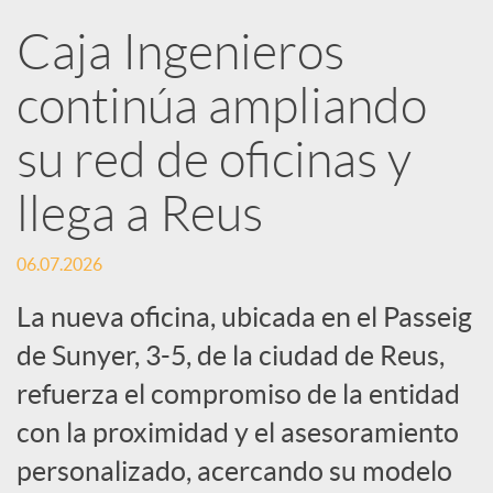
R
Caja Ingenieros
continúa ampliando
e
su red de oficinas y
d
llega a Reus
e
06.07.2026
s
La nueva oficina, ubicada en el Passeig
de Sunyer, 3-5, de la ciudad de Reus,
S
refuerza el compromiso de la entidad
con la proximidad y el asesoramiento
o
personalizado, acercando su modelo