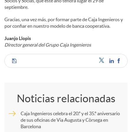
Socios y Socias, que este año tendrá lugar el 29 de
septiembre.
Gracias, una vez más, por formar parte de Caja Ingenieros y
por confiar en nuestro modelo de banca cooperativa.
Juanjo Llopis
Director general del Grupo Caja Ingenieros
C
o
Noticias relacionadas
m
Caja Ingenieros celebra el 20.º y el 35.º aniversario
de sus oficinas de Via Augusta y Còrsega en
p
Barcelona