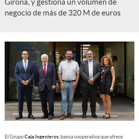
Girona, y gestiona un volumen de
c
negocio de más de 320 M de euros
i
a
l
e
s
El Grupo
Caja Ingenieros
, banca cooperativa que ofrece