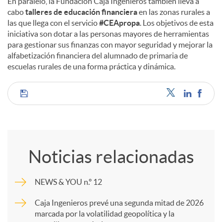
En paralelo, la Fundación Caja Ingenieros también lleva a
cabo
talleres de educación financiera
en las zonas rurales a
las que llega con el servicio
#CEApropa
. Los objetivos de esta
iniciativa son dotar a las personas mayores de herramientas
para gestionar sus finanzas con mayor seguridad y mejorar la
alfabetización financiera del alumnado de primaria de
escuelas rurales de una forma práctica y dinámica.
C
o
Noticias relacionadas
m
NEWS & YOU n.º 12
p
Caja Ingenieros prevé una segunda mitad de 2026
marcada por la volatilidad geopolítica y la