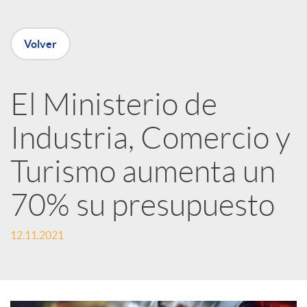
e
Volver
n
R
El Ministerio de
Industria, Comercio y
e
Turismo aumenta un
d
70% su presupuesto
e
12.11.2021
s