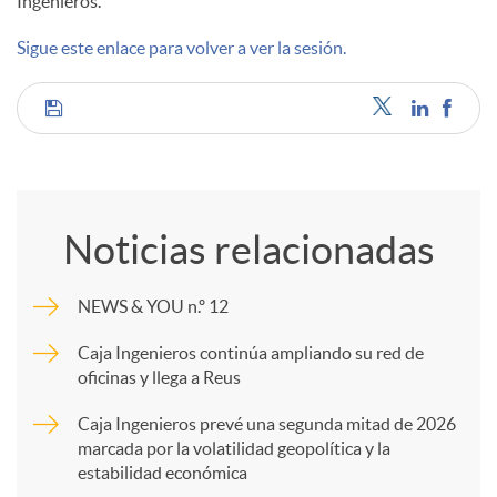
Ingenieros.
d
Sigue este enlace para volver a ver la sesión.
o
C
s
o
Noticias relacionadas
m
NEWS & YOU n.º 12
p
Caja Ingenieros continúa ampliando su red de
oficinas y llega a Reus
a
Caja Ingenieros prevé una segunda mitad de 2026
marcada por la volatilidad geopolítica y la
estabilidad económica
r