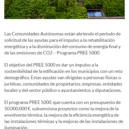
e
s
Las Comunidades Autónomas están abriendo el periodo de
solicitud de las ayudas para el impulso a la rehabilitación
energética y a la disminución del consumo de energía final y
S
de las emisiones de CO2 – Programa PREE 5000.
El objetivo del PREE 5000 es dar un impulso a la
o
sostenibilidad de la edificación en los municipios con un reto
demográfico. Estas ayudas van dirigidas a personas físicas o
jurídicas, comunidades de propietarios, empresas, entidades
c
locales y del sector público o ayuntamientos y diputaciones.
El programa PREE 5000, que cuenta con un presupuesto de
i
50.000.000 €, subvenciona proyectos como la mejora de la
envolvente térmica, la mejora de la eficiencia energética de
las instalaciones térmicas y la mejoras de las instalaciones de
a
iluminación.