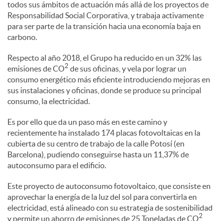
todos sus ámbitos de actuación más allá de los proyectos de
l
Responsabilidad Social Corporativa, y trabaja activamente
para ser parte de la transición hacia una economía baja en
e
carbono.
Respecto al año 2018, el Grupo ha reducido en un 32% las
2
s
emisiones de CO
de sus oficinas, y vela por lograr un
consumo energético más eficiente introduciendo mejoras en
sus instalaciones y oficinas, donde se produce su principal
consumo, la electricidad.
Es por ello que da un paso más en este camino y
recientemente ha instalado 174 placas fotovoltaicas en la
cubierta de su centro de trabajo de la calle Potosí (en
Barcelona), pudiendo conseguirse hasta un 11,37% de
autoconsumo para el edificio.
Este proyecto de autoconsumo fotovoltaico, que consiste en
aprovechar la energía de la luz del sol para convertirla en
electricidad, está alineado con su estrategia de sostenibilidad
2
y permite un ahorro de emisiones de 25 Toneladas de CO