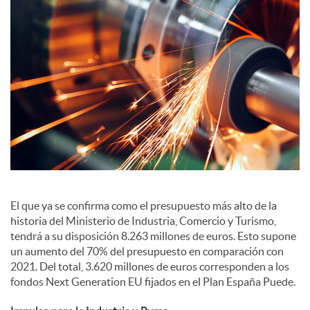
S
o
c
i
a
El que ya se confirma como el presupuesto más alto de la
historia del Ministerio de Industria, Comercio y Turismo,
l
tendrá a su disposición 8.263 millones de euros. Esto supone
un aumento del 70% del presupuesto en comparación con
2021. Del total, 3.620 millones de euros corresponden a los
e
fondos Next Generation EU fijados en el Plan España Puede.