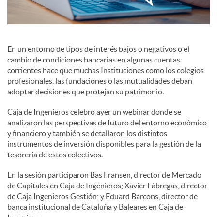
c
En un entorno de tipos de interés bajos o negativos o el
o
cambio de condiciones bancarias en algunas cuentas
corrientes hace que muchas Instituciones como los colegios
profesionales, las fundaciones o las mutualidades deban
n
adoptar decisiones que protejan su patrimonio.
Caja de Ingenieros celebró ayer un webinar donde se
t
analizaron las perspectivas de futuro del entorno económico
y financiero y también se detallaron los distintos
instrumentos de inversión disponibles para la gestión de la
e
tesorería de estos colectivos.
En la sesión participaron Bas Fransen, director de Mercado
n
de Capitales en Caja de Ingenieros; Xavier Fàbregas, director
de Caja Ingenieros Gestión; y Eduard Barcons, director de
i
banca institucional de Cataluña y Baleares en Caja de