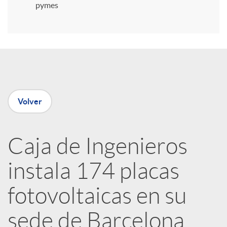
i
pymes
r
e
Volver
n
R
Caja de Ingenieros
instala 174 placas
e
fotovoltaicas en su
d
sede de Barcelona