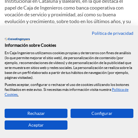
Institucional en Cataluña y Baleares, en la que destaca el
papel de Caja de Ingenieros como banca cooperativa con
vocación de servicio y proximidad, así como su buena
evolución y crecimiento, sobre todo en los últimos años, y su
papel como agente comprometido con el planeta y el
Política de privacidad
medioambiente.
Información sobre Cookies
Sobre el auge de las finanzas sostenibles, Eduard Barcons
En Caja Ingenieros utilizamos cookies propias y de terceros con fines de análisis
comenta: “La integración de factores ambientales o sociales
(lo que permite mejorar el sitio web), de personalización de contenido (por
puede provocar que la rentabilidad puede ser igual o
ejemplo, recomendaciones de vídeos) y de personalización de la publicidad que
superior. Cada vez más la gente percibe que, además de la
se te muestra en sitios web y redes sociales. La personalización se realiza sobre la
base de un perfil elaborado a partir de tus hábitos de navegación (por ejemplo,
rentabilidad económica, hay otros factores cómo la
páginas visitadas).
dimensión social, medioambiental y de la transparencia".
Puedes aceptar, configurar o rechazar el uso de cookies utilizando los botones
facilitados en este aviso. Si necesitas más información visita nuestra
Política de
En cuanto a la apuesta de Caja de Ingenieros por la
Cookies
.
digitalización, Eduard Barcons explica: “El crecimiento de
oficinas continuará siendo cómo ha sido siempre, progresivo.
Rechazar
Configurar
Y hay una apuesta clarísima por la digitalización. El mejor
está para venir”.
Aceptar