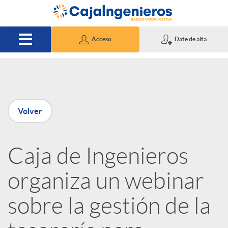
Saltar al contenido principal
Acceso
Date de alta
P
Volver
u
Caja de Ingenieros
b
organiza un webinar
l
sobre la gestión de la
i