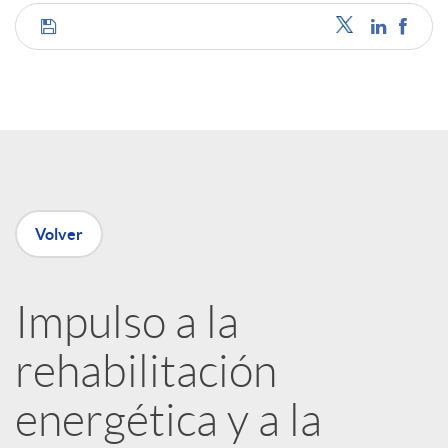
C
o
m
p
Volver
a
Impulso a la
rehabilitación
r
energética y a la
t