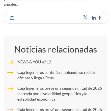
anuales.
C
o
Noticias relacionadas
m
NEWS & YOU n.º 12
p
Caja Ingenieros continúa ampliando su red de
oficinas y llega a Reus
a
Caja Ingenieros prevé una segunda mitad de 2026
marcada por la volatilidad geopolítica y la
estabilidad económica
r
Caja Ingenieros prevé una segunda mitad de 2026