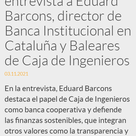
entrevista a Eduard
d
Barcons, director de
e
Banca Institucional en
Cataluña y Baleares
s
de Caja de Ingenieros
S
03.11.2021
o
En la entrevista, Eduard Barcons
destaca el papel de Caja de Ingenieros
c
como banca cooperativa y defiende
las finanzas sostenibles, que integran
i
otros valores como la transparencia y