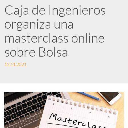
Caja de Ingenieros
e
organiza una
d
masterclass online
e
sobre Bolsa
12.11.2021
s
S
o
c