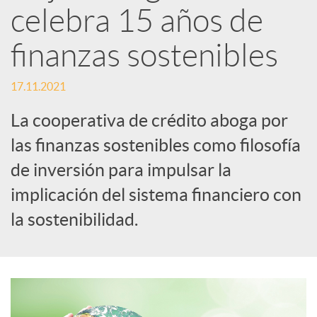
celebra 15 años de
d
finanzas sostenibles
e
17.11.2021
La cooperativa de crédito aboga por
s
las finanzas sostenibles como filosofía
de inversión para impulsar la
S
implicación del sistema financiero con
o
la sostenibilidad.
c
i