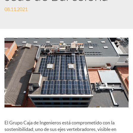
e
08.11.2021
s
S
o
c
i
a
El Grupo Caja de Ingenieros está comprometido con la
sostenibilidad, uno de sus ejes vertebradores, visible en