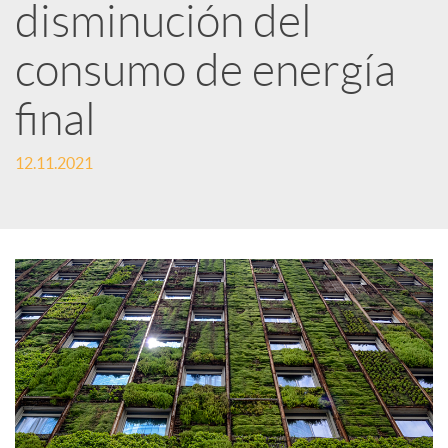
disminución del
i
consumo de energía
r
final
12.11.2021
e
n
R
e
d