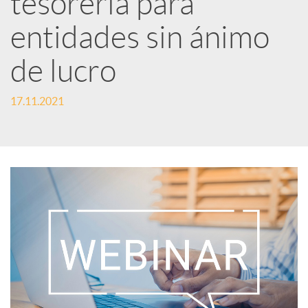
tesorería para
entidades sin ánimo
c
de lucro
a
17.11.2021
d
o
r
d
e