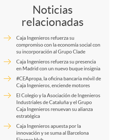
o
Noticias
relacionadas
m
Caja Ingenieros refuerza su
p
compromiso con la economía social con
su incorporación al Grupo Clade
Caja Ingenieros refuerza su presencia
a
en Madrid con un nuevo buque insignia
#CEApropa, la oficina bancaria móvil de
r
Caja Ingenieros, enciende motores
El Colegio y la Asociación de Ingenieros
Industriales de Cataluña y el Grupo
t
Caja Ingenieros renuevan su alianza
estratégica
Caja Ingenieros apuesta por la
innovación y se suma al Barcelona
Finance Hub