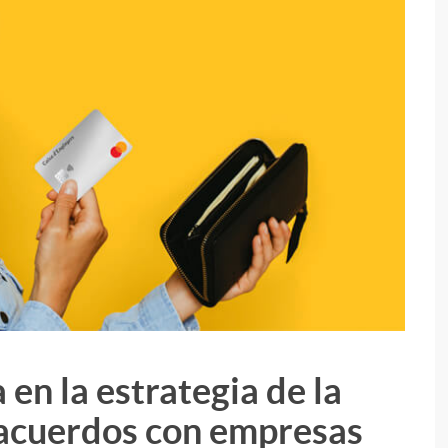
en la estrategia de la
i
 acuerdos con empresas