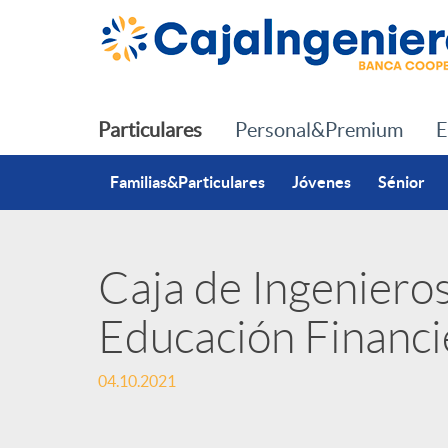
Saltar al contenido principal
Particulares
Personal&Premium
E
Familias&Particulares
Jóvenes
Sénior
Caja de Ingenieros
P
Educación Financi
u
04.10.2021
b