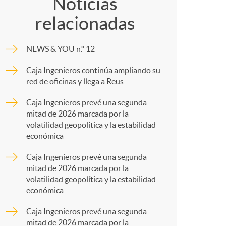
o
o
Noticias
relacionadas
m
m
NEWS & YOU n.º 12
p
a
Caja Ingenieros continúa ampliando su
red de oficinas y llega a Reus
a
Caja Ingenieros prevé una segunda
mitad de 2026 marcada por la
r
volatilidad geopolítica y la estabilidad
económica
t
Caja Ingenieros prevé una segunda
mitad de 2026 marcada por la
volatilidad geopolítica y la estabilidad
económica
Caja Ingenieros prevé una segunda
mitad de 2026 marcada por la