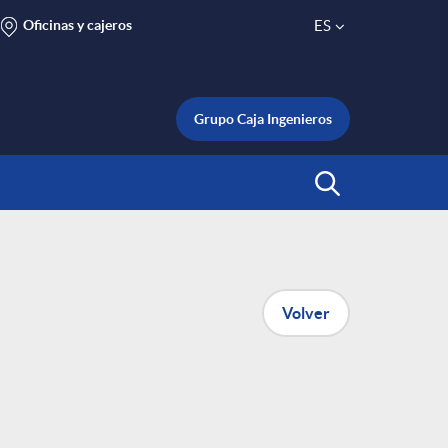
Oficinas y cajeros
ES
S
e
Grupo Caja Ingenieros
l
Abrir Buscar
e
c
Volver
t