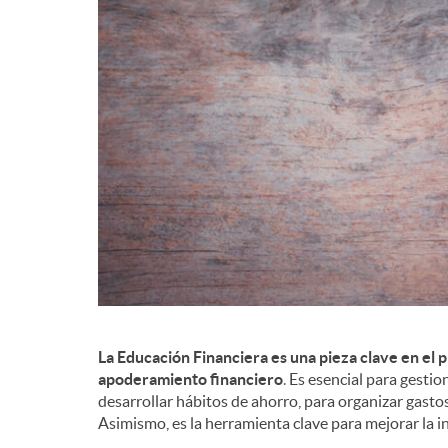
d
e
c
o
n
t
La Educación Financiera es una pieza clave en el 
apoderamiento financiero
.
Es esencial para gestio
desarrollar hábitos de ahorro, para organizar gasto
e
Asimismo, es la herramienta clave para mejorar la inc