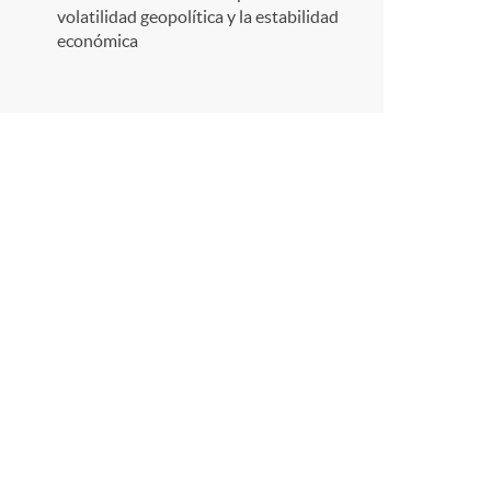
r
volatilidad geopolítica y la estabilidad
económica
e
n
R
e
d
e