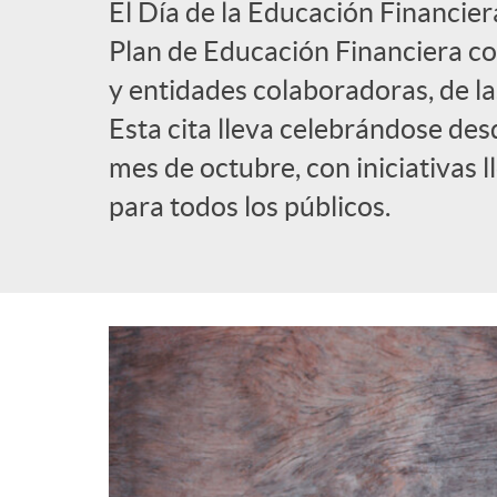
El Día de la Educación Financier
l
Plan de Educación Financiera co
y entidades colaboradoras, de la
i
Esta cita lleva celebrándose des
mes de octubre, con iniciativas 
c
para todos los públicos.
a
d
o
r