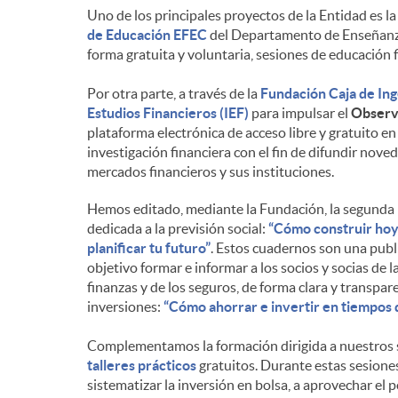
Uno de los principales proyectos de la Entidad es l
n
de Educación EFEC
del Departamento de Enseñanza 
forma gratuita y voluntaria, sesiones de educación 
i
Por otra parte, a través de la
Fundación Caja de In
Estudios Financieros (IEF)
para impulsar el
Observa
plataforma electrónica de acceso libre y gratuito e
d
investigación financiera con el fin de difundir nove
mercados financieros y sus instituciones.
o
Hemos editado, mediante la Fundación, la segunda
dedicada a la previsión social:
“Cómo construir hoy
planificar tu futuro”
. Estos cuadernos son una publ
s
objetivo formar e informar a los socios y socias de 
finanzas y de los seguros, de forma clara y transpa
inversiones:
“Cómo ahorrar e invertir en tiempos d
Complementamos la formación dirigida a nuestros s
talleres prácticos
gratuitos. Durante estas sesiones
sistematizar la inversión en bolsa, a aprovechar el p