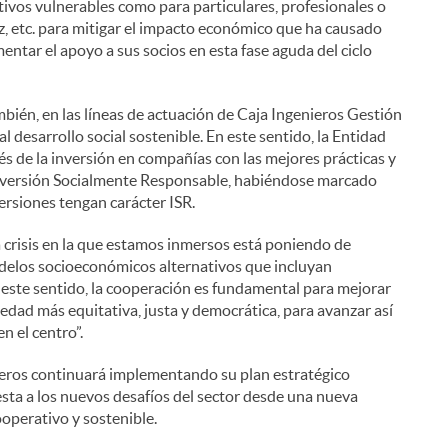
ctivos vulnerables como para particulares, profesionales o
z, etc. para mitigar el impacto económico que ha causado
mentar el apoyo a sus socios en esta fase aguda del ciclo
bién, en las líneas de actuación de Caja Ingenieros Gestión
 desarrollo social sostenible. En este sentido, la Entidad
és de la inversión en compañías con las mejores prácticas y
 Inversión Socialmente Responsable, habiéndose marcado
rsiones tengan carácter ISR.
la crisis en la que estamos inmersos está poniendo de
delos socioeconómicos alternativos que incluyan
 este sentido, la cooperación es fundamental para mejorar
iedad más equitativa, justa y democrática, para avanzar así
n el centro”.
eros continuará implementando su plan estratégico
sta a los nuevos desafíos del sector desde una nueva
perativo y sostenible.