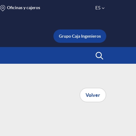
Oficinas y cajeros
ES
S
e
Grupo Caja Ingenieros
l
Abrir Buscar
e
c
Volver
t