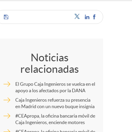
C
o
Noticias
relacionadas
m
El Grupo Caja Ingenieros se vuelca en el
p
apoyo a los afectados por la DANA
Caja Ingenieros refuerza su presencia
en Madrid con un nuevo buque insignia
a
#CEApropa, la oficina bancaria móvil de
Caja Ingenieros, enciende motores
r
#CEApropa, la oficina bancaria móvil de