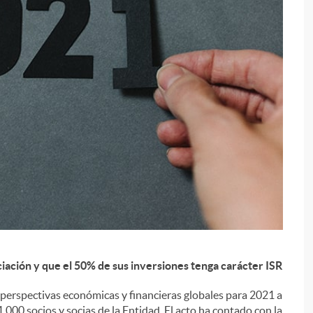
i
ciación y que el 50% de sus inversiones tenga carácter ISR
perspectivas económicas y financieras globales para 2021 a
1.000 socios y socias de la Entidad. El acto ha contado con la