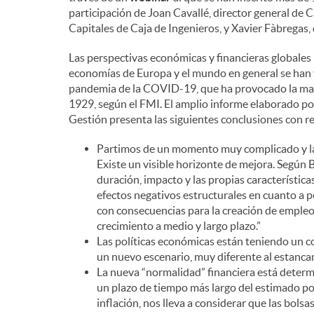
participación de Joan Cavallé, director general de 
n
Capitales de Caja de Ingenieros, y Xavier Fàbregas,
Las perspectivas económicas y financieras globales
i
economías de Europa y el mundo en general se han 
pandemia de la COVID-19, que ha provocado la may
1929, según el FMI. El amplio informe elaborado po
d
Gestión presenta las siguientes conclusiones con 
Partimos de un momento muy complicado y la 
o
Existe un visible horizonte de mejora. Según B
duración, impacto y las propias característica
efectos negativos estructurales en cuanto a p
s
con consecuencias para la creación de empleo, 
crecimiento a medio y largo plazo.”
Las políticas económicas están teniendo un c
un nuevo escenario, muy diferente al estanca
La nueva “normalidad” financiera está determi
un plazo de tiempo más largo del estimado por
inflación, nos lleva a considerar que las bol