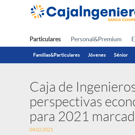
Saltar al contenido principal
Particulares
Personal&Premium
E
Familias&Particulares
Jóvenes
Sénior
Caja de Ingeniero
P
perspectivas econó
u
para 2021 marcad
b
04.02.2021