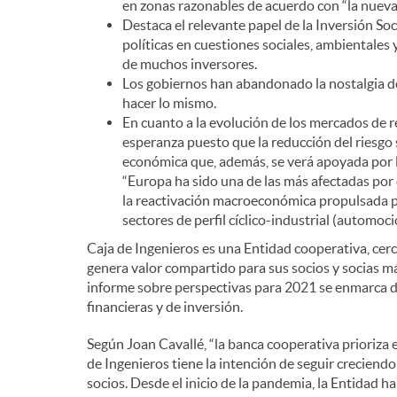
en zonas razonables de acuerdo con “la nueva
Destaca el relevante papel de la Inversión So
políticas en cuestiones sociales, ambientales
de muchos inversores.
Los gobiernos han abandonado la nostalgia de
hacer lo mismo.
En cuanto a la evolución de los mercados de re
esperanza puesto que la reducción del riesgo 
económica que, además, se verá apoyada por l
“Europa ha sido una de las más afectadas por 
la reactivación macroeconómica propulsada p
sectores de perfil cíclico-industrial (automoció
Caja de Ingenieros es una Entidad cooperativa, cerc
genera valor compartido para sus socios y socias má
informe sobre perspectivas para 2021 se enmarca d
financieras y de inversión.
Según Joan Cavallé, “la banca cooperativa prioriza el
de Ingenieros tiene la intención de seguir creciend
socios. Desde el inicio de la pandemia, la Entidad h