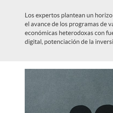
l
Los expertos plantean un horiz
el avance de los programas de v
i
económicas heterodoxas con fue
digital, potenciación de la inve
c
a
d
o
r