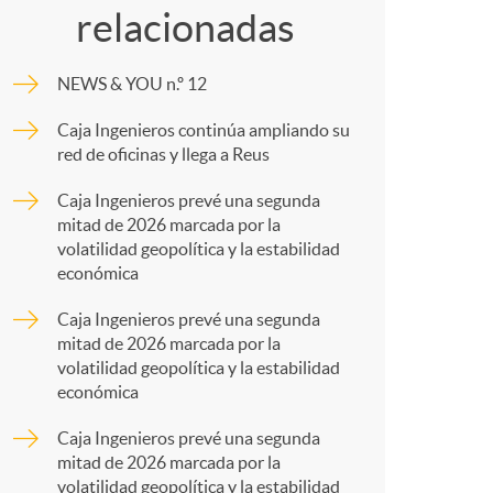
o
relacionadas
m
m
NEWS & YOU n.º 12
p
a
Caja Ingenieros continúa ampliando su
red de oficinas y llega a Reus
a
Caja Ingenieros prevé una segunda
mitad de 2026 marcada por la
r
volatilidad geopolítica y la estabilidad
económica
t
Caja Ingenieros prevé una segunda
mitad de 2026 marcada por la
volatilidad geopolítica y la estabilidad
económica
Caja Ingenieros prevé una segunda
r
mitad de 2026 marcada por la
volatilidad geopolítica y la estabilidad