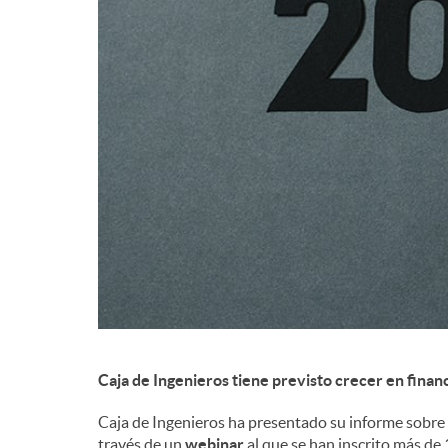
d
e
c
o
n
t
Caja de Ingenieros tiene previsto crecer en finan
e
Caja de Ingenieros ha presentado su informe sobre 
través de un
webinar
al que se han inscrito más de 