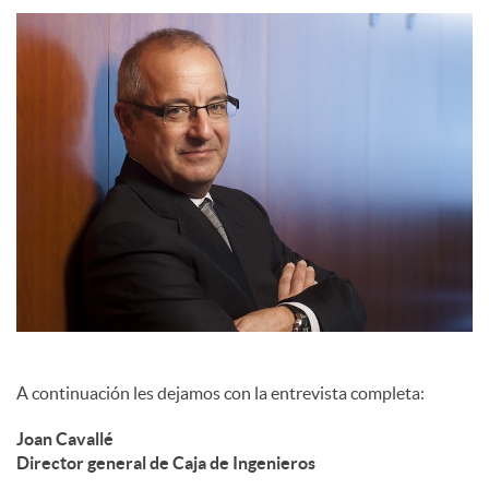
c
o
n
t
e
A continuación les dejamos con la entrevista completa:
n
Joan Cavallé
Director general de Caja de Ingenieros
i