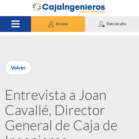
Saltar al contenido principal
Acceso
Date de alta
P
Volver
u
Entrevista a Joan
b
Cavallé, Director
l
General de Caja de
i