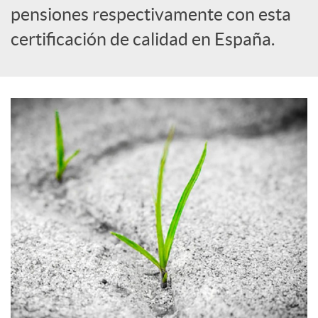
a
pensiones respectivamente con esta
certificación de calidad en España.
l
e
s