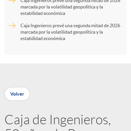
Caja Ingenieros prevé una segunda mitad de 2026
marcada por la volatilidad geopolítica y la
t
estabilidad económica
Caja Ingenieros prevé una segunda mitad de 2026
i
marcada por la volatilidad geopolítica y la
estabilidad económica
r
e
n
Volver
R
Caja de Ingenieros,
e