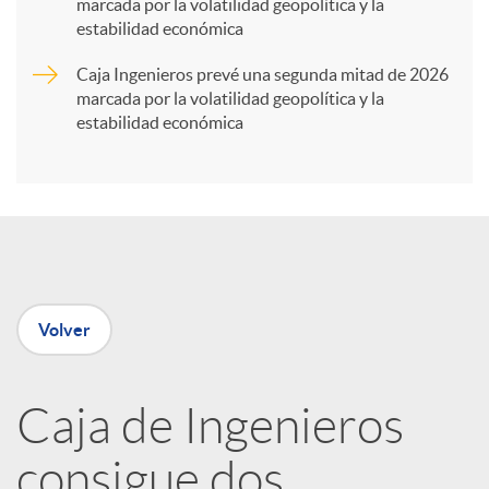
marcada por la volatilidad geopolítica y la
t
estabilidad económica
Caja Ingenieros prevé una segunda mitad de 2026
i
marcada por la volatilidad geopolítica y la
estabilidad económica
r
e
n
Volver
R
Caja de Ingenieros
e
consigue dos