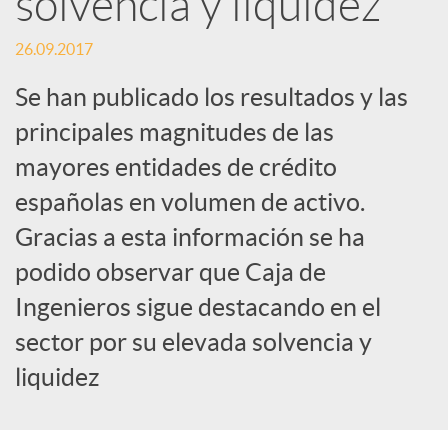
e
solvencia y liquidez
26.09.2017
s
Se han publicado los resultados y las
S
principales magnitudes de las
mayores entidades de crédito
o
españolas en volumen de activo.
Gracias a esta información se ha
c
podido observar que Caja de
Ingenieros sigue destacando en el
i
sector por su elevada solvencia y
a
liquidez