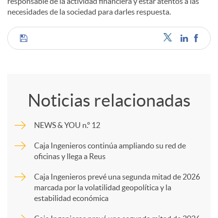
responsable de la actividad financiera y estar atentos a las
necesidades de la sociedad para darles respuesta.
C
o
Noticias relacionadas
m
NEWS & YOU n.º 12
p
Caja Ingenieros continúa ampliando su red de
oficinas y llega a Reus
a
Caja Ingenieros prevé una segunda mitad de 2026
marcada por la volatilidad geopolítica y la
estabilidad económica
r