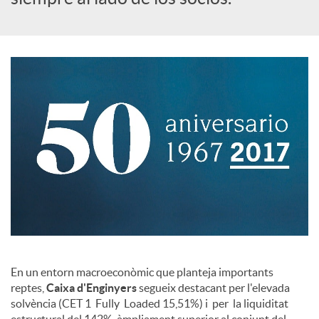
a
l
e
s
En un entorn macroeconòmic que planteja importants
reptes,
Caixa d'Enginyers
segueix destacant per l'elevada
solvència (CET 1 Fully Loaded 15,51%) i per la liquiditat