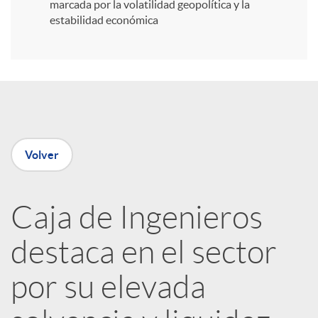
i
marcada por la volatilidad geopolítica y la
estabilidad económica
r
e
n
Volver
R
Caja de Ingenieros
e
destaca en el sector
d
por su elevada