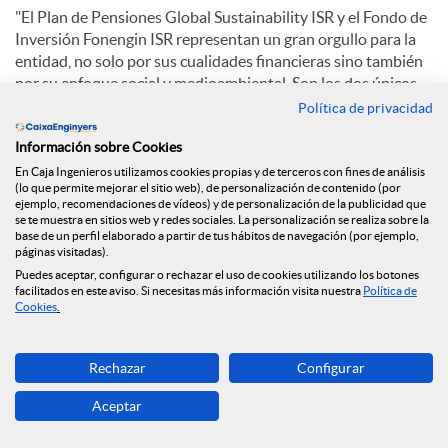
"El Plan de Pensiones Global Sustainability ISR y el Fondo de
Inversión Fonengin ISR representan un gran orgullo para la
entidad, no solo por sus cualidades financieras sino también
por su enfoque social y medioambiental. Son los dos únicos
productos financiero y asegurador que poseen esta
Política de privacidad
certificación AENOR en España" comenta Víctor Cardona,
Información sobre Cookies
Director de RSC del Grupo Caja de Ingenieros.
En Caja Ingenieros utilizamos cookies propias y de terceros con fines de análisis
(lo que permite mejorar el sitio web), de personalización de contenido (por
El
Plan de Pensiones Global Sustainability ISR
, además de
ejemplo, recomendaciones de vídeos) y de personalización de la publicidad que
los criterios financieros, incorpora en el análisis de inversión
se te muestra en sitios web y redes sociales. La personalización se realiza sobre la
y en los procesos de toma de decisiones criterios de Inversión
base de un perfil elaborado a partir de tus hábitos de navegación (por ejemplo,
páginas visitadas).
Socialmente Responsable (ISR), compatibles con los criterios
Puedes aceptar, configurar o rechazar el uso de cookies utilizando los botones
de composición de las inversiones. Desde el Grupo Caja de
facilitados en este aviso. Si necesitas más información visita nuestra
Política de
Ingenieros se apuesta de forma consistente por la ISR en los
Cookies
.
planes de pensiones individuales, representando el 26% del
total del patrimonio gestionado de los mismos.
Rechazar
Configurar
El
Fondo de Inversión Fonengin ISR
es el único fondo
Aceptar
nacional en conseguir la certificación. Se trata de un producto
que promueve las Inversiones Socialmente Responsables