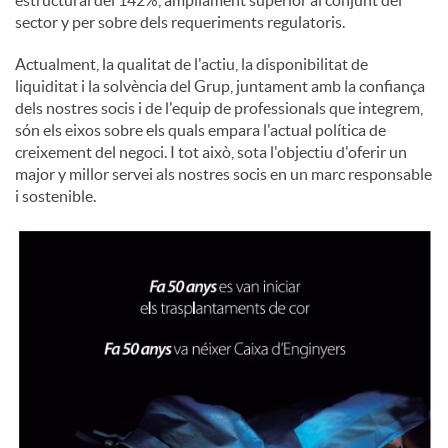
estructural del 142%, àmpliament superior al conjunt del
sector y per sobre dels requeriments regulatoris.
Actualment, la qualitat de l'actiu, la disponibilitat de
liquiditat i la solvència del Grup, juntament amb la confiança
dels nostres socis i de l'equip de professionals que integrem,
són els eixos sobre els quals empara l'actual política de
creixement del negoci. I tot això, sota l'objectiu d'oferir un
major y millor servei als nostres socis en un marc responsable
i sostenible.