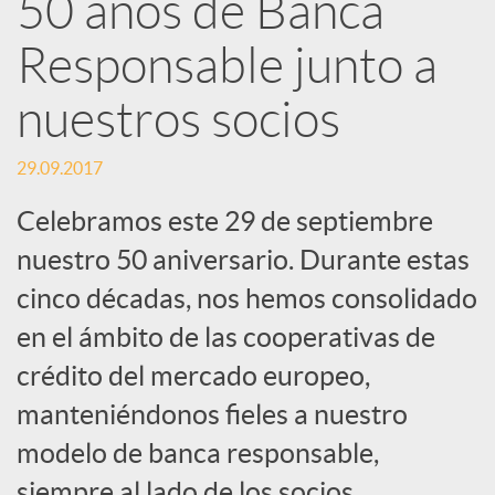
50 años de Banca
d
Responsable junto a
e
nuestros socios
29.09.2017
s
Celebramos este 29 de septiembre
S
nuestro 50 aniversario. Durante estas
cinco décadas, nos hemos consolidado
o
en el ámbito de las cooperativas de
crédito del mercado europeo,
c
manteniéndonos fieles a nuestro
modelo de banca responsable,
i
siempre al lado de los socios.