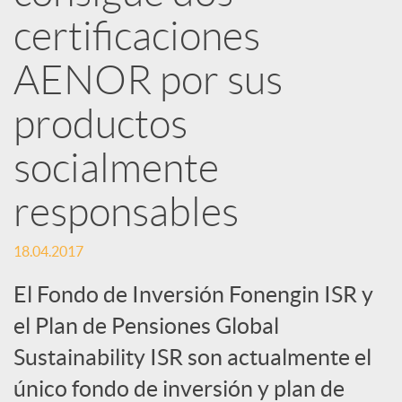
d
certificaciones
e
AENOR por sus
productos
s
socialmente
S
responsables
o
18.04.2017
El Fondo de Inversión Fonengin ISR y
c
el Plan de Pensiones Global
i
Sustainability ISR son actualmente el
único fondo de inversión y plan de