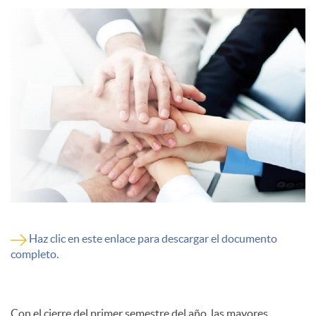
l
e
s
Haz clic en este enlace para descargar el documento
completo.
Con el cierre del primer semestre del año, las mayores