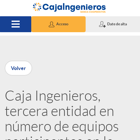
Saltar al contenido principal
Acceso
Date de alta
P
Volver
u
Caja Ingenieros,
b
tercera entidad en
l
número de equipos
i