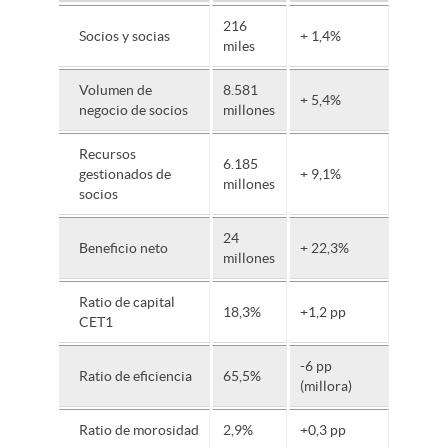
216
Socios y socias
+ 1,4%
miles
Volumen de
8.581
+ 5,4%
negocio de socios
millones
Recursos
6.185
gestionados de
+ 9,1%
millones
socios
24
Beneficio neto
+ 22,3%
millones
Ratio de capital
18,3%
+1,2 pp
CET1
-6 pp
Ratio de eficiencia
65,5%
(millora)
Ratio de morosidad
2,9%
+0,3 pp