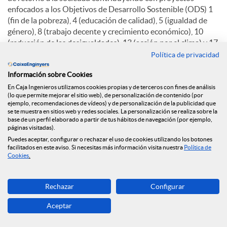
enfocados a los Objetivos de Desarrollo Sostenible (ODS) 1
(fin de la pobreza), 4 (educación de calidad), 5 (igualdad de
género), 8 (trabajo decente y crecimiento económico), 10
(reducción de las desigualdades), 13 (acción por el clima) y 17
(alianzas para lograr los objetivos).
Política de privacidad
La Fundación Caja Ingenieros destinó el año pasado 774.934
Información sobre Cookies
euros a inversión social. A través de la Fundación, el Grupo
En Caja Ingenieros utilizamos cookies propias y de terceros con fines de análisis
(lo que permite mejorar el sitio web), de personalización de contenido (por
Caja Ingenieros también ratifica su compromiso con el
ejemplo, recomendaciones de vídeos) y de personalización de la publicidad que
desarrollo sostenible, la economía social y la acción social, y
se te muestra en sitios web y redes sociales. La personalización se realiza sobre la
por eso un 56% de la inversión social ha ido destinada a
base de un perfil elaborado a partir de tus hábitos de navegación (por ejemplo,
páginas visitadas).
proyectos de este tipo. En 2024, además, los socios y socias
Puedes aceptar, configurar o rechazar el uso de cookies utilizando los botones
de la Entidad mostraron su solidaridad a través de una
facilitados en este aviso. Si necesitas más información visita nuestra
Política de
campaña de crowdfunding de la Fundación que consiguió
Cookies
.
recaudar más de 149.000 euros para colaborar con Cruz Roja
ante la emergencia de la Dana en Valencia.
Rechazar
Configurar
En 2024 la Fundación desarrolló 62 proyectos y alianzas.
Aceptar
6.070 personas se beneficiaron de los programas de inserción
sociolaboral, en tanto que más de 160 personas más