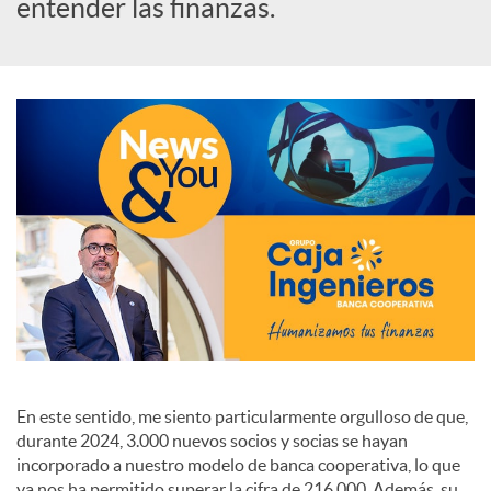
s
entender las finanzas.
S
o
c
i
a
En este sentido, me siento particularmente orgulloso de que,
l
durante 2024, 3.000 nuevos socios y socias se hayan
incorporado a nuestro modelo de banca cooperativa, lo que
ya nos ha permitido superar la cifra de 216.000. Además, su