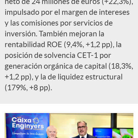
neto de 24 millones de euros (+22,3%),
a
impulsado por el margen de intereses
y las comisiones por servicios de
l
inversión. También mejoran la
rentabilidad ROE (9,4%, +1,2 pp), la
e
posición de solvencia CET-1 por
generación orgánica de capital (18,3%,
s
+1,2 pp), y la de liquidez estructural
(179%, +8 pp).