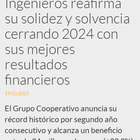
Ingenieros reafirma
d
su solidez y solvencia
e
cerrando 2024 con
sus mejores
s
resultados
S
financieros
o
19.03.2025
El Grupo Cooperativo anuncia su
c
récord histórico por segundo año
i
consecutivo y alcanza un beneficio