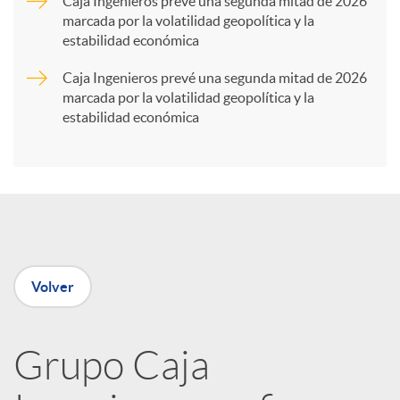
Caja Ingenieros prevé una segunda mitad de 2026
marcada por la volatilidad geopolítica y la
t
estabilidad económica
Caja Ingenieros prevé una segunda mitad de 2026
i
marcada por la volatilidad geopolítica y la
estabilidad económica
r
e
n
Volver
R
Grupo Caja
e