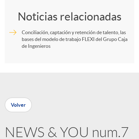
o
Noticias relacionadas
m
Conciliación, captación y retención de talento, las
bases del modelo de trabajo FLEXI del Grupo Caja
p
de Ingenieros
a
r
t
Volver
i
NEWS & YOU num.7