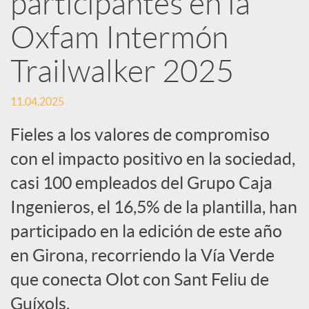
participantes en la
Oxfam Intermón
c
Trailwalker 2025
a
11.04.2025
d
Fieles a los valores de compromiso
con el impacto positivo en la sociedad,
o
casi 100 empleados del Grupo Caja
Ingenieros, el 16,5% de la plantilla, han
r
participado en la edición de este año
d
en Girona, recorriendo la Vía Verde
que conecta Olot con Sant Feliu de
e
Guíxols.