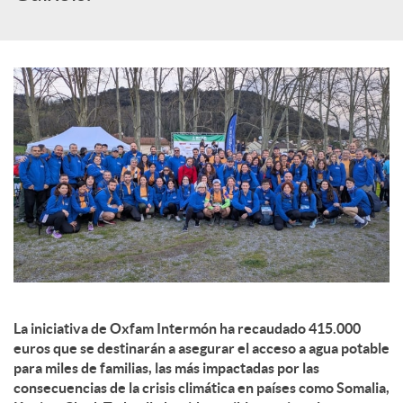
c
o
n
t
e
n
La iniciativa de Oxfam Intermón ha recaudado 415.000
euros que se destinarán a asegurar el acceso a agua potable
para miles de familias, las más impactadas por las
i
consecuencias de la crisis climática en países como Somalia,