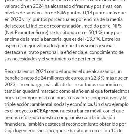
e
valoración en 2024 ha alcanzado cifras muy positivas, con
niveles de satisfacción de 8,46 puntos, 0,18 puntos más que
en 2023 y 1,4 puntos porcentuales por encima de la media
s
del sector. El índice de recomendación, medido por el NPS
(Net Promoter Score), se ha situado en el 50,1 %, muy por
encima de la media bancaria, que es del -13,7 %. Entre los
aspectos mejor valorados por nuestros socios y socias,
destacan el trato personal, la eficiencia, el conocimiento de
sus necesidades y el sentimiento de pertenencia.
Recordaremos 2024 como el año en el que alcanzamos un
beneficio neto de 24 millones de euros, un 22,3 % más que en
2023; sin embargo, más allá de los resultados económicos,
también quedará marcado como el año en el que fortalecimos
nuestro compromiso con nuestros valores cooperativos y la
triple acción: ambiental, social y económica. Un claro ejemplo
es el proyecto
#CEApropa
, nuestra banca móvil, con el que
hemos reforzado nuestro compromiso con la inclusión
financiera. También destaca el reconocimiento obtenido por
Caja Ingenieros Gestión, que se ha situado en el Top 10 del