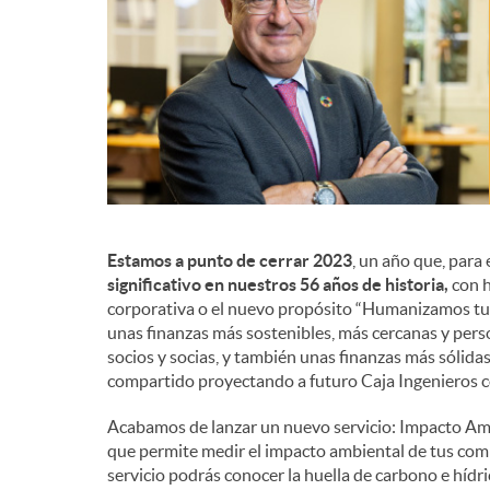
d
e
c
o
Estamos a punto de cerrar 2023
, un año que, para 
significativo en nuestros 56 años de historia,
con h
corporativa o el nuevo propósito “Humanizamos tus
n
unas finanzas más sostenibles, más cercanas y perso
socios y socias, y también unas finanzas más sólidas
compartido proyectando a futuro Caja Ingenieros c
t
Acabamos de lanzar un nuevo servicio: Impacto Amb
que permite medir el impacto ambiental de tus com
e
servicio podrás conocer la huella de carbono e hídr