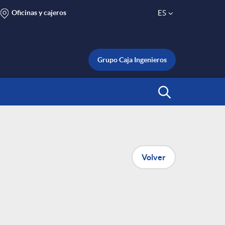
Oficinas y cajeros
ES
S
e
Grupo Caja Ingenieros
l
Abrir Buscar
e
c
Volver
t