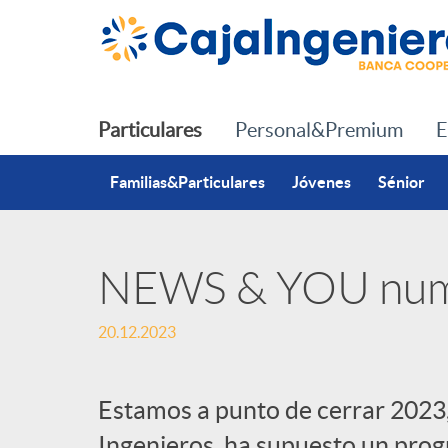
Saltar al contenido principal
Particulares
Personal&Premium
E
Familias&Particulares
Jóvenes
Sénior
NEWS & YOU nu
P
20.12.2023
u
Estamos a punto de cerrar 2023,
b
Ingenieros, ha supuesto un progr