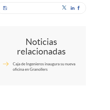
C
o
Noticias
relacionadas
m
Caja de Ingenieros inaugura su nueva
p
oficina en Granollers
a
r