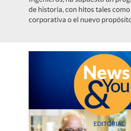
de historia, con hitos tales com
l
corporativa o el nuevo propósit
i
c
a
d
o
r