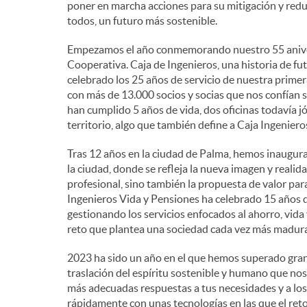
poner en marcha acciones para su mitigación y redu
todos, un futuro más sostenible.
n
Empezamos el año conmemorando nuestro 55 anivers
Cooperativa. Caja de Ingenieros, una historia de f
i
celebrado los 25 años de servicio de nuestra primer
con más de 13.000 socios y socias que nos confían 
han cumplido 5 años de vida, dos oficinas todavía 
d
territorio, algo que también define a Caja Ingeniero
Tras 12 años en la ciudad de Palma, hemos inaugura
o
la ciudad, donde se refleja la nueva imagen y reali
profesional, sino también la propuesta de valor para 
s
Ingenieros Vida y Pensiones ha celebrado 15 años de 
gestionando los servicios enfocados al ahorro, vida
reto que plantea una sociedad cada vez más madura
2023 ha sido un año en el que hemos superado gran
traslación del espíritu sostenible y humano que no
más adecuadas respuestas a tus necesidades y a lo
rápidamente con unas tecnologías en las que el ret