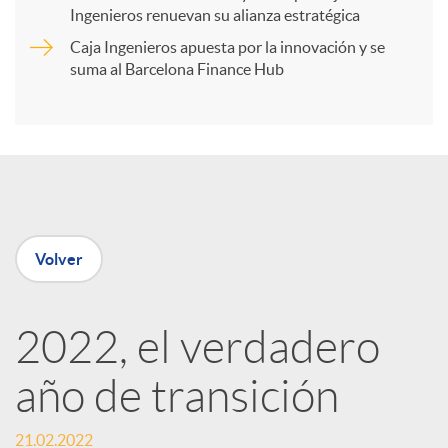
t
Ingenieros renuevan su alianza estratégica
Caja Ingenieros apuesta por la innovación y se
i
suma al Barcelona Finance Hub
r
e
Volver
n
R
2022, el verdadero
año de transición
e
21.02.2022