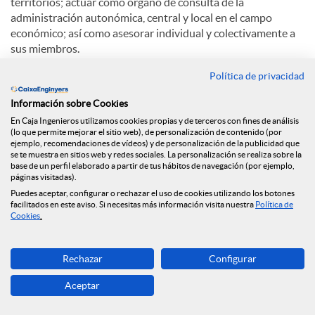
territorios; actuar como órgano de consulta de la
administración autonómica, central y local en el campo
económico; así como asesorar individual y colectivamente a
sus miembros.
Política de privacidad
La Cámara de Comercio de Lleida está integrada por todas
las personas, naturales y jurídicas, que ejerzan su actividad
Información sobre Cookies
mercantil, industrial o de servicios en la demarcación de la
En Caja Ingenieros utilizamos cookies propias y de terceros con fines de análisis
Cámara, que alcanza todo el territorio de las comarcas de
(lo que permite mejorar el sitio web), de personalización de contenido (por
Lleida a excepción de los municipios que dependen
ejemplo, recomendaciones de vídeos) y de personalización de la publicidad que
territorialmente de la Cámara de Comercio y Industria de
se te muestra en sitios web y redes sociales. La personalización se realiza sobre la
base de un perfil elaborado a partir de tus hábitos de navegación (por ejemplo,
Tàrrega. Estos electores tienen derecho a participar a ser
páginas visitadas).
elegidos y a elegir directamente el órgano máximo de
Puedes aceptar, configurar o rechazar el uso de cookies utilizando los botones
presentación de la Corporación, que es el Pleno.
facilitados en este aviso. Si necesitas más información visita nuestra
Política de
Cookies
.
Entre las funciones de la Cámara de Comercio de Lleida
destacan: intervenir como árbitro de equidad en litigios;
Rechazar
Configurar
crear o administrar entidades impulsoras del desarrollo
económico; potenciar la exportación; estimular la
Aceptar
investigación; participar en sociedades de desarrollo;
promover la formación empresarial en todos los ámbitos;