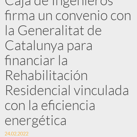
Caja de Ingenieros
e
firma un convenio con
d
la Generalitat de
e
Catalunya para
financiar la
s
Rehabilitación
S
Residencial vinculada
o
con la eficiencia
energética
c
24.02.2022