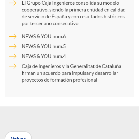
El Grupo Caja Ingenieros consolida su modelo
cooperativo, siendo la primera entidad en calidad
p
de servicio de España y con resultados históricos
por tercer año consecutivo
a
NEWS & YOU num.6
NEWS & YOU num.5
r
NEWS & YOU num.4
Caja de Ingenieros y la Generalitat de Cataluña
t
firman un acuerdo para impulsar y desarrollar
proyectos de formación profesional
i
r
e
Volver