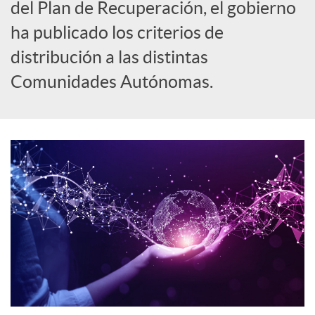
del Plan de Recuperación, el gobierno
o
ha publicado los criterios de
distribución a las distintas
c
Comunidades Autónomas.
i
a
l
e
s