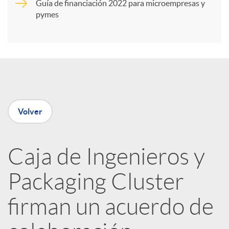
Guía de financiación 2022 para microempresas y
i
pymes
r
e
Volver
n
R
Caja de Ingenieros y
Packaging Cluster
e
firman un acuerdo de
d