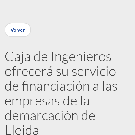
e
n
Volver
R
Caja de Ingenieros
e
ofrecerá su servicio
d
de financiación a las
e
empresas de la
demarcación de
s
Lleida