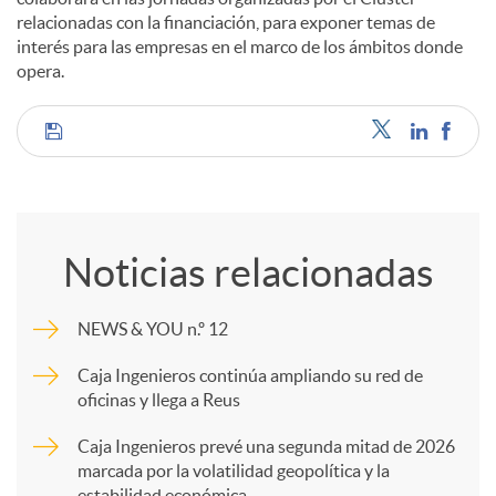
relacionadas con la financiación, para exponer temas de
interés para las empresas en el marco de los ámbitos donde
opera.
C
o
Noticias relacionadas
m
NEWS & YOU n.º 12
p
Caja Ingenieros continúa ampliando su red de
oficinas y llega a Reus
a
Caja Ingenieros prevé una segunda mitad de 2026
marcada por la volatilidad geopolítica y la
estabilidad económica