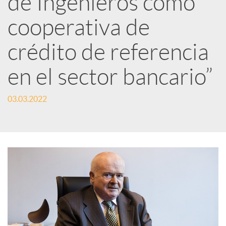
de Ingenieros como
cooperativa de
c
crédito de referencia
a
en el sector bancario”
d
03.03.2022
o
r
d
e