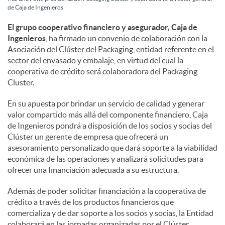
de Caja de Ingenieros
l
El grupo cooperativo financiero y asegurador, Caja de
Ingenieros
, ha firmado un convenio de colaboración con la
e
Asociación del Clúster del Packaging, entidad referente en el
sector del envasado y embalaje, en virtud del cual la
cooperativa de crédito será colaboradora del Packaging
s
Cluster.
En su apuesta por brindar un servicio de calidad y generar
valor compartido más allá del componente financiero, Caja
de Ingenieros pondrá a disposición de los socios y socias del
Clúster un gerente de empresa que ofrecerá un
asesoramiento personalizado que dará soporte a la viabilidad
económica de las operaciones y analizará solicitudes para
ofrecer una financiación adecuada a su estructura.
Además de poder solicitar financiación a la cooperativa de
crédito a través de los productos financieros que
comercializa y de dar soporte a los socios y socias, la Entidad
colaborará en las jornadas organizadas por el Clúster