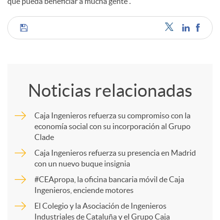
que pueda beneficiar a mucha gente”.
C
o
Noticias relacionadas
m
Caja Ingenieros refuerza su compromiso con la
economía social con su incorporación al Grupo
p
Clade
Caja Ingenieros refuerza su presencia en Madrid
a
con un nuevo buque insignia
#CEApropa, la oficina bancaria móvil de Caja
Ingenieros, enciende motores
r
El Colegio y la Asociación de Ingenieros
Industriales de Cataluña y el Grupo Caja