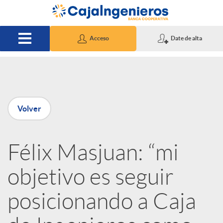
Saltar al contenido principal
Acceso
Date de alta
P
Volver
u
Félix Masjuan: “mi
b
objetivo es seguir
l
posicionando a Caja
i