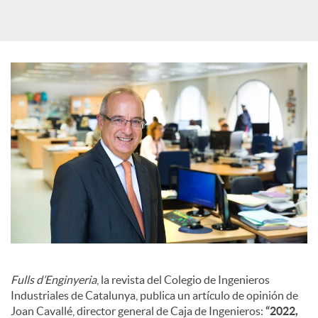
d
e
s
S
o
c
i
Fulls d’Enginyeria
, la revista del Colegio de Ingenieros
Industriales de Catalunya, publica un artículo de opinión de
Joan Cavallé, director general de Caja de Ingenieros:
“2022,