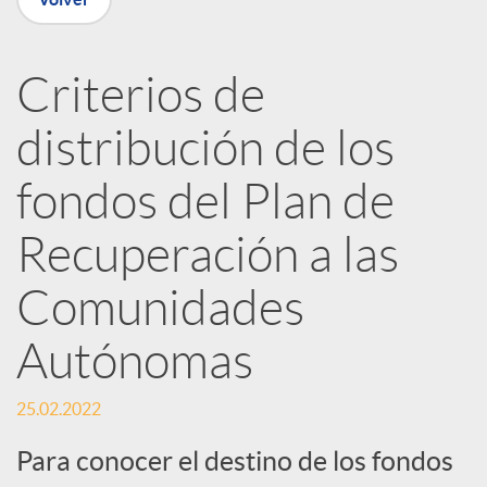
n
Criterios de
R
distribución de los
e
fondos del Plan de
Recuperación a las
d
Comunidades
e
Autónomas
s
25.02.2022
S
Para conocer el destino de los fondos