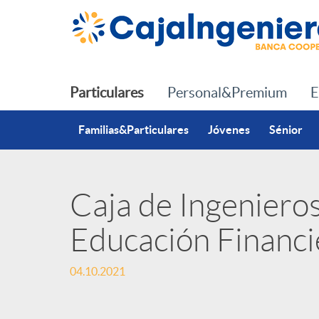
Saltar al contenido principal
Particulares
Personal&Premium
E
Familias&Particulares
Jóvenes
Sénior
Caja de Ingenieros
P
Educación Financi
u
04.10.2021
b