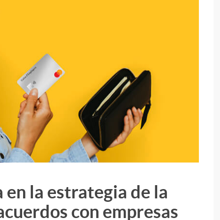
en la estrategia de la
i
 acuerdos con empresas