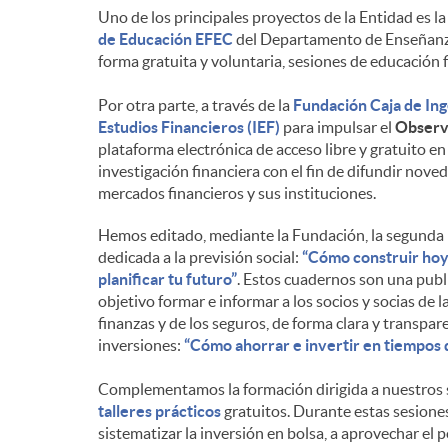
Uno de los principales proyectos de la Entidad es l
n
de Educación EFEC
del Departamento de Enseñanza 
forma gratuita y voluntaria, sesiones de educación 
i
Por otra parte, a través de la
Fundación Caja de In
Estudios Financieros (IEF)
para impulsar el
Observa
plataforma electrónica de acceso libre y gratuito e
d
investigación financiera con el fin de difundir nove
mercados financieros y sus instituciones.
o
Hemos editado, mediante la Fundación, la segunda
dedicada a la previsión social:
“Cómo construir hoy
planificar tu futuro”
. Estos cuadernos son una publ
s
objetivo formar e informar a los socios y socias de 
finanzas y de los seguros, de forma clara y transpa
inversiones:
“Cómo ahorrar e invertir en tiempos d
Complementamos la formación dirigida a nuestros s
talleres prácticos
gratuitos. Durante estas sesiones
sistematizar la inversión en bolsa, a aprovechar el p