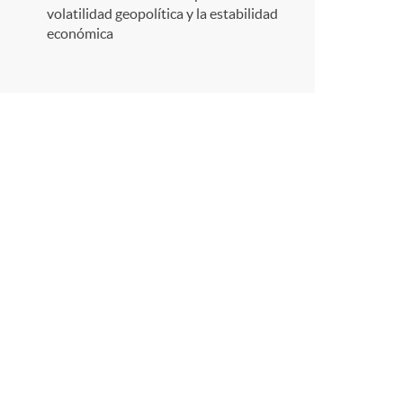
r
volatilidad geopolítica y la estabilidad
económica
e
n
R
e
d
e