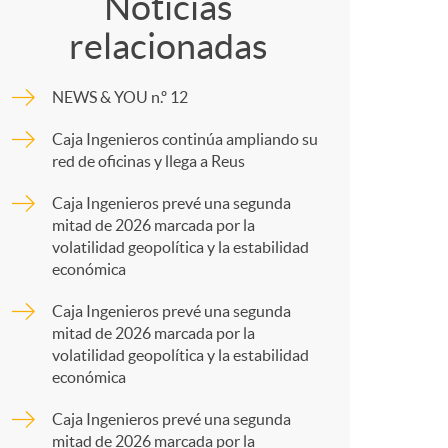
o
o
Noticias
relacionadas
m
m
NEWS & YOU n.º 12
p
a
Caja Ingenieros continúa ampliando su
red de oficinas y llega a Reus
a
Caja Ingenieros prevé una segunda
mitad de 2026 marcada por la
r
volatilidad geopolítica y la estabilidad
económica
t
Caja Ingenieros prevé una segunda
mitad de 2026 marcada por la
volatilidad geopolítica y la estabilidad
económica
Caja Ingenieros prevé una segunda
mitad de 2026 marcada por la