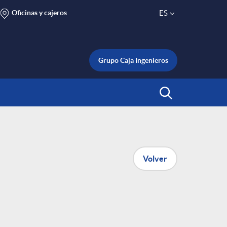
Oficinas y cajeros
ES
S
e
Grupo Caja Ingenieros
l
Abrir Buscar
e
c
Volver
t