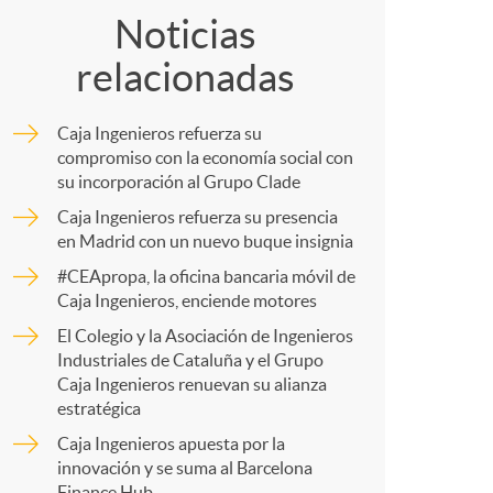
o
Noticias
relacionadas
m
Caja Ingenieros refuerza su
p
compromiso con la economía social con
su incorporación al Grupo Clade
Caja Ingenieros refuerza su presencia
a
en Madrid con un nuevo buque insignia
#CEApropa, la oficina bancaria móvil de
r
Caja Ingenieros, enciende motores
El Colegio y la Asociación de Ingenieros
Industriales de Cataluña y el Grupo
t
Caja Ingenieros renuevan su alianza
estratégica
Caja Ingenieros apuesta por la
innovación y se suma al Barcelona
Finance Hub