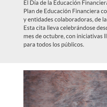
El Día de la Educación Financier
l
Plan de Educación Financiera co
y entidades colaboradoras, de la
i
Esta cita lleva celebrándose des
mes de octubre, con iniciativas 
c
para todos los públicos.
a
d
o
r