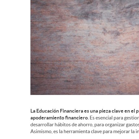
d
e
c
o
n
t
La Educación Financiera es una pieza clave en el 
apoderamiento financiero
.
Es esencial para gestio
desarrollar hábitos de ahorro, para organizar gasto
e
Asimismo, es la herramienta clave para mejorar la inc