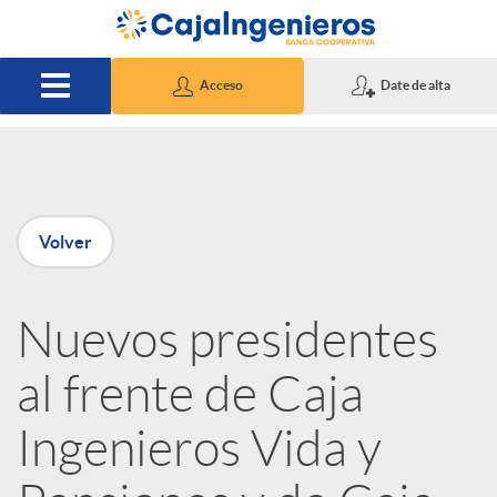
Saltar al contenido principal
Acceso
Date de alta
P
Volver
u
Nuevos presidentes
b
al frente de Caja
l
Ingenieros Vida y
i