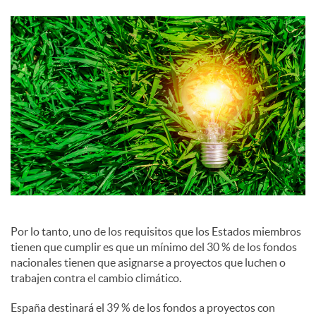
c
i
a
l
e
s
Por lo tanto, uno de los requisitos que los Estados miembros
tienen que cumplir es que un mínimo del 30 % de los fondos
nacionales tienen que asignarse a proyectos que luchen o
trabajen contra el cambio climático.
España destinará el 39 % de los fondos a proyectos con