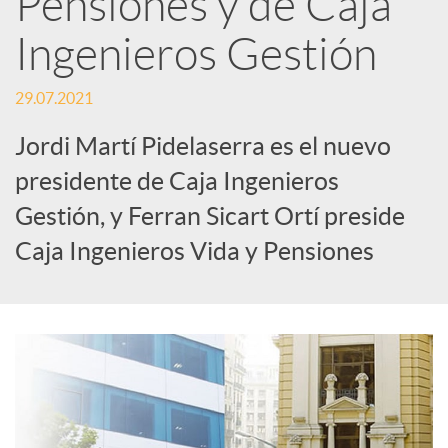
Pensiones y de Caja
Ingenieros Gestión
c
29.07.2021
a
Jordi Martí Pidelaserra es el nuevo
d
presidente de Caja Ingenieros
Gestión, y Ferran Sicart Ortí preside
o
Caja Ingenieros Vida y Pensiones
r
d
e