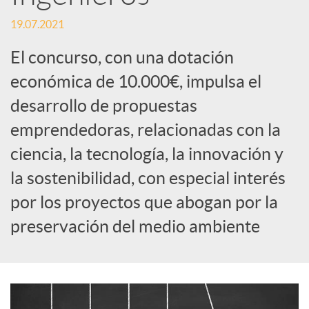
S
19.07.2021
o
El concurso, con una dotación
económica de 10.000€, impulsa el
c
desarrollo de propuestas
emprendedoras, relacionadas con la
i
ciencia, la tecnología, la innovación y
a
la sostenibilidad, con especial interés
por los proyectos que abogan por la
l
preservación del medio ambiente
e