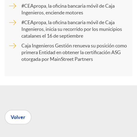
a
#CEApropa, la oficina bancaria móvil de Caja
Ingenieros, enciende motores
r
#CEApropa, la oficina bancaria móvil de Caja
Ingenieros, inicia su recorrido por los municipios
catalanes el 16 de septiembre
t
Caja Ingenieros Gestión renueva su posición como
primera Entidad en obtener la certificación ASG
i
otorgada por MainStreet Partners
r
e
Volver
n