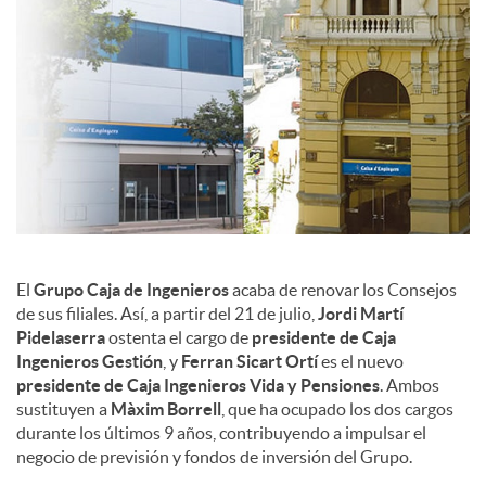
c
o
n
t
El
Grupo Caja de Ingenieros
acaba de renovar los Consejos
de sus filiales. Así, a partir del 21 de julio,
Jordi Martí
e
Pidelaserra
ostenta el cargo de
presidente de Caja
Ingenieros Gestión
, y
Ferran Sicart
Ortí
es el nuevo
presidente de Caja Ingenieros Vida y Pensiones
. Ambos
n
sustituyen a
Màxim Borrell
, que ha ocupado los dos cargos
durante los últimos 9 años, contribuyendo a impulsar el
negocio de previsión y fondos de inversión del Grupo.
i