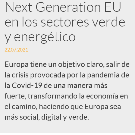
R
Next Generation EU
en los sectores verde
e
y energético
d
22.07.2021
e
Europa tiene un objetivo claro, salir de
la crisis provocada por la pandemia de
s
la Covid-19 de una manera más
fuerte, transformando la economía en
S
el camino, haciendo que Europa sea
más social, digital y verde.
o