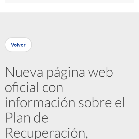
e
n
Volver
R
Nueva página web
e
oficial con
d
información sobre el
e
Plan de
Recuperación,
s