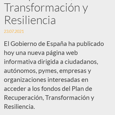
Transformación y
S
Resiliencia
o
23.07.2021
El Gobierno de España ha publicado
c
hoy una nueva página web
i
informativa dirigida a ciudadanos,
autónomos, pymes, empresas y
a
organizaciones interesadas en
acceder a los fondos del Plan de
l
Recuperación, Transformación y
Resiliencia.
e