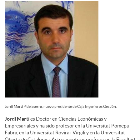
d
o
s
Jordi Martí Pidelaserra, nuevo presidente de Caja Ingenieros Gestión.
Jordi Martí
es Doctor en Ciencias Económicas y
Empresariales y ha sido profesor en la Universitat Pomepu
Fabra, en la Universitat Rovira i Virgili y en la Universitat
Oberta de Catalunya. Actualmente es profesor en la Facultad