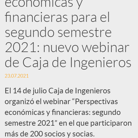
económicas y
d
financieras para el
e
segundo semestre
2021: nuevo webinar
s
de Caja de Ingenieros
S
23.07.2021
o
El 14 de julio Caja de Ingenieros
organizó el webinar “Perspectivas
c
económicas y financieras: segundo
semestre 2021” en el que participaron
i
más de 200 socios y socias.