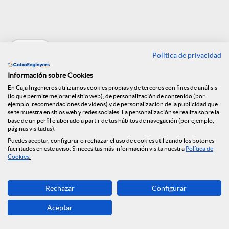
e
Volver
n
Política de privacidad
Información sobre Cookies
R
Entrevista a Félix
En Caja Ingenieros utilizamos cookies propias y de terceros con fines de análisis
(lo que permite mejorar el sitio web), de personalización de contenido (por
ejemplo, recomendaciones de vídeos) y de personalización de la publicidad que
se te muestra en sitios web y redes sociales. La personalización se realiza sobre la
Masjuan en El
e
base de un perfil elaborado a partir de tus hábitos de navegación (por ejemplo,
páginas visitadas).
Economista
Puedes aceptar, configurar o rechazar el uso de cookies utilizando los botones
facilitados en este aviso. Si necesitas más información visita nuestra
Política de
d
Cookies
.
14.07.2021
e
Rechazar
Configurar
Aceptar
s