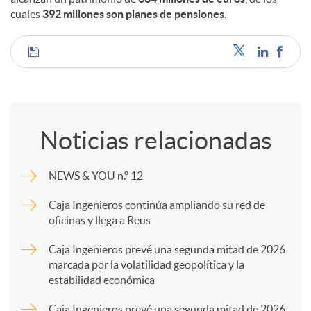
cuales
392 millones son planes de pensiones
.
C
o
Noticias relacionadas
m
NEWS & YOU n.º 12
p
Caja Ingenieros continúa ampliando su red de
oficinas y llega a Reus
a
Caja Ingenieros prevé una segunda mitad de 2026
marcada por la volatilidad geopolítica y la
estabilidad económica
r
Caja Ingenieros prevé una segunda mitad de 2026