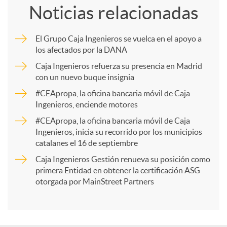
Noticias relacionadas
m
El Grupo Caja Ingenieros se vuelca en el apoyo a
los afectados por la DANA
p
Caja Ingenieros refuerza su presencia en Madrid
con un nuevo buque insignia
a
#CEApropa, la oficina bancaria móvil de Caja
Ingenieros, enciende motores
r
#CEApropa, la oficina bancaria móvil de Caja
Ingenieros, inicia su recorrido por los municipios
catalanes el 16 de septiembre
t
Caja Ingenieros Gestión renueva su posición como
primera Entidad en obtener la certificación ASG
i
otorgada por MainStreet Partners
r