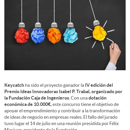
s
Keycatch
ha sido el proyecto ganador la
IV edición del
Premio Ideas Innovadoras Isabel P. Trabal, organizado por
la Fundación Caja de Ingenieros
. Con una
dotación
económica de 10.000€,
este concurso tiene el objetivo de
apoyar el emprendimiento y contribuir a la transformación
de ideas de negocio en empresas reales. El fallo del jurado
tuvo lugar el 14 de julio en una reunión presidida por Félix
Masjuan, presidente de la Fundación.