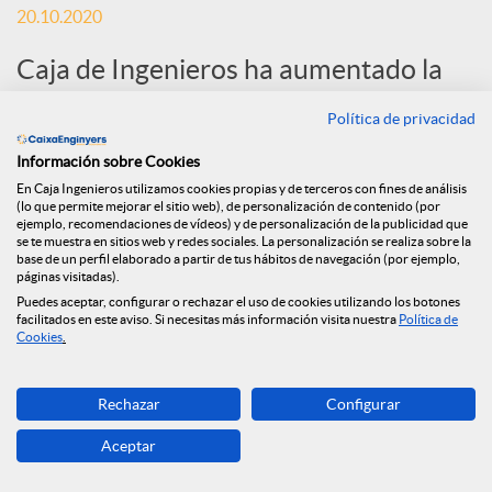
20.10.2020
S
Caja de Ingenieros ha aumentado la
financiación a la economía durante el
o
Política de privacidad
primer semestre de 2020, con una
Información sobre Cookies
c
inversión crediticia de 341 millones de
En Caja Ingenieros utilizamos cookies propias y de terceros con fines de análisis
(lo que permite mejorar el sitio web), de personalización de contenido (por
euros, un 60% más que en el mismo
ejemplo, recomendaciones de vídeos) y de personalización de la publicidad que
se te muestra en sitios web y redes sociales. La personalización se realiza sobre la
i
periodo del año anterior.
base de un perfil elaborado a partir de tus hábitos de navegación (por ejemplo,
páginas visitadas).
Puedes aceptar, configurar o rechazar el uso de cookies utilizando los botones
a
facilitados en este aviso. Si necesitas más información visita nuestra
Política de
Cookies
.
l
Rechazar
Configurar
Aceptar
e