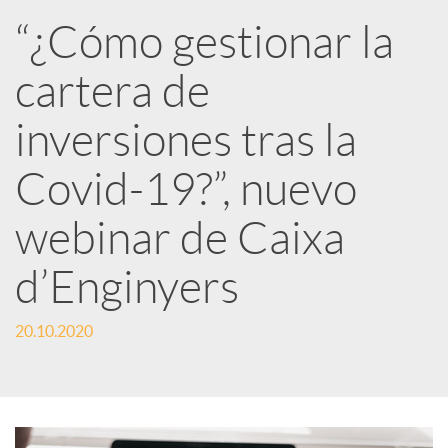
R
“¿Cómo gestionar la
cartera de
e
inversiones tras la
d
Covid-19?”, nuevo
e
webinar de Caixa
d’Enginyers
s
20.10.2020
S
o