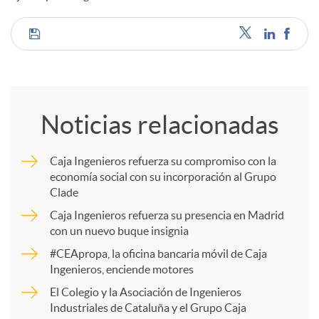
d
C
o
o
Noticias relacionadas
s
m
Caja Ingenieros refuerza su compromiso con la
economía social con su incorporación al Grupo
p
Clade
Caja Ingenieros refuerza su presencia en Madrid
a
con un nuevo buque insignia
#CEApropa, la oficina bancaria móvil de Caja
Ingenieros, enciende motores
r
El Colegio y la Asociación de Ingenieros
Industriales de Cataluña y el Grupo Caja