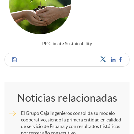
PP Climate Sustainability
C
o
Noticias relacionadas
m
El Grupo Caja Ingenieros consolida su modelo
cooperativo, siendo la primera entidad en calidad
p
de servicio de España y con resultados históricos
por tercer año consecutivo