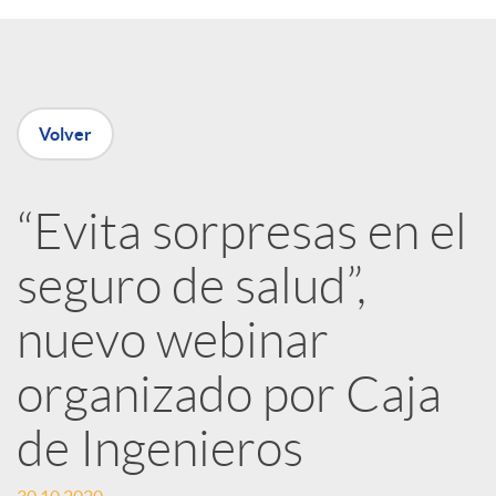
e
n
Volver
R
“Evita sorpresas en el
e
seguro de salud”,
d
nuevo webinar
e
organizado por Caja
de Ingenieros
s