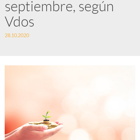
S
septiembre, según
o
Vdos
c
28.10.2020
i
a
l
e