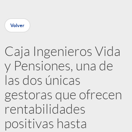
e
n
Volver
R
Caja Ingenieros Vida
e
y Pensiones, una de
d
las dos únicas
e
gestoras que ofrecen
rentabilidades
s
positivas hasta