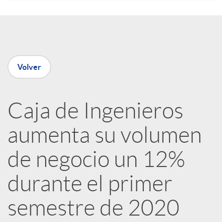
e
n
Volver
R
Caja de Ingenieros
e
aumenta su volumen
d
de negocio un 12%
e
durante el primer
semestre de 2020
s