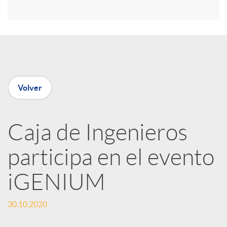
r
e
n
Volver
R
Caja de Ingenieros
e
participa en el evento
d
iGENIUM
e
30.10.2020