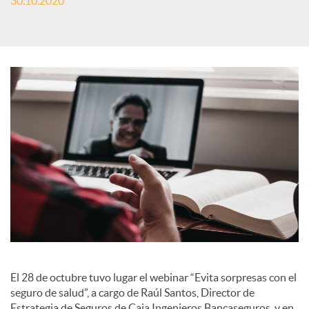
30.10.2020
S
o
c
i
a
l
El 28 de octubre tuvo lugar el webinar “Evita sorpresas con el
e
seguro de salud”, a cargo de Raúl Santos, Director de
Estrategia de Seguros de Caja Ingenieros Bancaseguros, y en