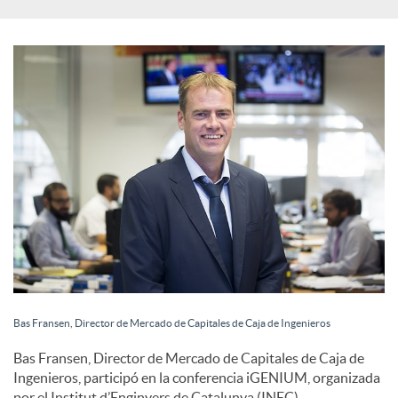
s
S
o
c
i
a
Bas Fransen, Director de Mercado de Capitales de Caja de Ingenieros
l
Bas Fransen, Director de Mercado de Capitales de Caja de
Ingenieros, participó en la conferencia iGENIUM, organizada
por el Institut d’Enginyers de Catalunya (INEC).