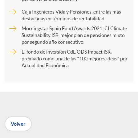
a
Caja Ingenieros Vida y Pensiones, entre las más
destacadas en términos de rentabilidad
r
Morningstar Spain Fund Awards 2021: CI Climate
Sustainability ISR, mejor plan de pensiones mixto
por segundo año consecutivo
t
El fondo de inversión CdE ODS Impact ISR,
premiado como una de las “100 mejores ideas” por
i
Actualidad Económica
r
e
Volver
n