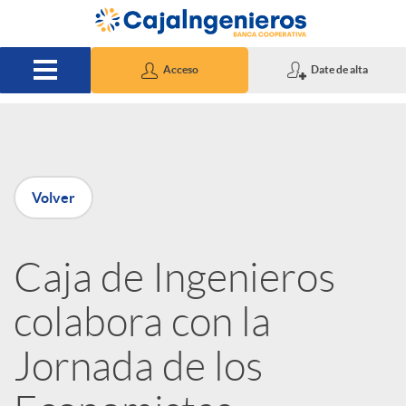
Saltar al contenido principal
Acceso
Date de alta
P
Volver
u
Caja de Ingenieros
b
colabora con la
l
Jornada de los
i