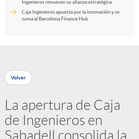
t
Ingenieros renuevan su alianza estratégica
Caja Ingenieros apuesta por la innovación y se
i
suma al Barcelona Finance Hub
r
e
Volver
n
R
La apertura de Caja
de Ingenieros en
e
Sabadell consolida la