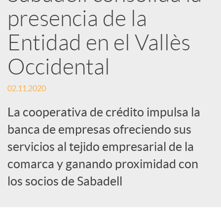
d
presencia de la
e
Entidad en el Vallès
Occidental
s
02.11.2020
S
La cooperativa de crédito impulsa la
o
banca de empresas ofreciendo sus
servicios al tejido empresarial de la
c
comarca y ganando proximidad con
los socios de Sabadell
i