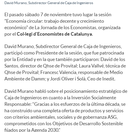
David Murano, Subdirector General de Caja de Ingenieros
c
El pasado sábado 7 de noviembre tuvo lugar la sesión
"Economía circular: trabajo decente y crecimiento
económico" de La Jornada de los Economistas, organizada
o
por el
Col·legi d'Economistes de Catalunya
.
David Murano, Subdirector General de Caja de Ingenieros,
n
participó como Presidente de la sesión, que fue patrocinada
por la Entidad y en la que también participaron: David de los
Santos, director de Qhse de Provital; Laura Vallvé, técnica de
t
Qhse de Provital; Francesc Valencia, responsable de Medio
Ambiente de Damm; y Jordi Oliver i Solà, Ceo de Inedit.
e
David Murano habló sobre el posicionamiento estratégico de
Caja de Ingenieros en cuanto a la Inversión Socialmente
Responsable: “Gracias a los esfuerzos de la última década, se
n
ha construido una completa oferta de productos y servicios
con criterios ambientales, sociales y de gobernanza ASG,
comprometidos con los Objetivos de Desarrollo Sostenible
i
fijados por la Agenda 2030.”