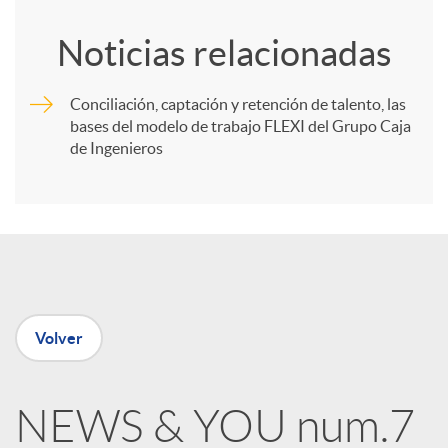
o
Noticias relacionadas
m
Conciliación, captación y retención de talento, las
bases del modelo de trabajo FLEXI del Grupo Caja
p
de Ingenieros
a
r
t
Volver
i
NEWS & YOU num.7