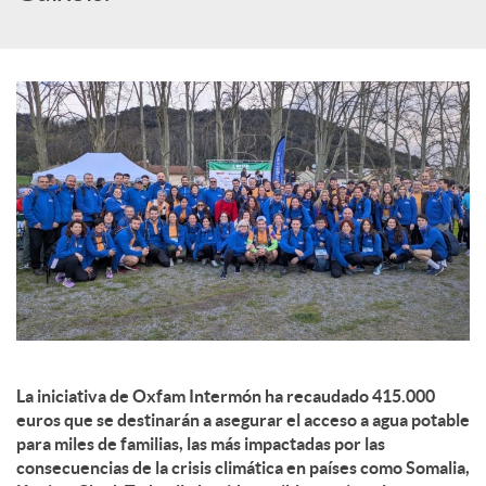
c
o
n
t
e
n
La iniciativa de Oxfam Intermón ha recaudado 415.000
euros que se destinarán a asegurar el acceso a agua potable
para miles de familias, las más impactadas por las
i
consecuencias de la crisis climática en países como Somalia,