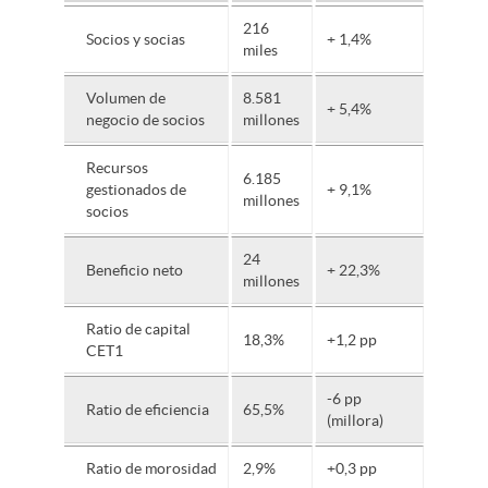
216
Socios y socias
+ 1,4%
miles
Volumen de
8.581
+ 5,4%
negocio de socios
millones
Recursos
6.185
gestionados de
+ 9,1%
millones
socios
24
Beneficio neto
+ 22,3%
millones
Ratio de capital
18,3%
+1,2 pp
CET1
-6 pp
Ratio de eficiencia
65,5%
(millora)
Ratio de morosidad
2,9%
+0,3 pp