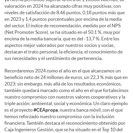
e
valoración en 2024 ha alcanzado cifras muy positivas, con
niveles de satisfacción de 8,46 puntos, 0,18 puntos más que
en 2023 y 1,4 puntos porcentuales por encima de la media
s
del sector. El índice de recomendación, medido por el NPS
(Net Promoter Score), se ha situado en el 50,1 %, muy por
encima de la media bancaria, que es del -13,7 %. Entre los
aspectos mejor valorados por nuestros socios y socias,
destacan el trato personal, la eficiencia, el conocimiento de
sus necesidades y el sentimiento de pertenencia.
Recordaremos 2024 como el año en el que alcanzamos un
beneficio neto de 24 millones de euros, un 22,3 % más que en
2023; sin embargo, más allá de los resultados económicos,
también quedará marcado como el año en el que fortalecimos
nuestro compromiso con nuestros valores cooperativos y la
triple acción: ambiental, social y económica. Un claro ejemplo
es el proyecto
#CEApropa
, nuestra banca móvil, con el que
hemos reforzado nuestro compromiso con la inclusión
financiera. También destaca el reconocimiento obtenido por
Caja Ingenieros Gestión, que se ha situado en el Top 10 del