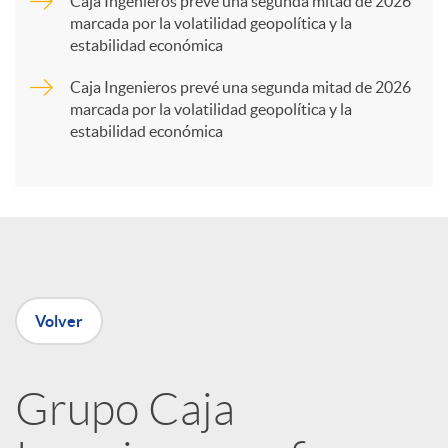
Caja Ingenieros prevé una segunda mitad de 2026
marcada por la volatilidad geopolítica y la
t
estabilidad económica
Caja Ingenieros prevé una segunda mitad de 2026
i
marcada por la volatilidad geopolítica y la
estabilidad económica
r
e
n
Volver
R
Grupo Caja
e