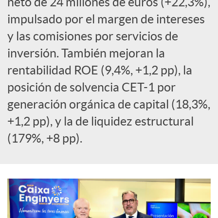
neto de 24 millones de euros (+22,3%),
a
impulsado por el margen de intereses
y las comisiones por servicios de
l
inversión. También mejoran la
rentabilidad ROE (9,4%, +1,2 pp), la
e
posición de solvencia CET-1 por
generación orgánica de capital (18,3%,
s
+1,2 pp), y la de liquidez estructural
(179%, +8 pp).