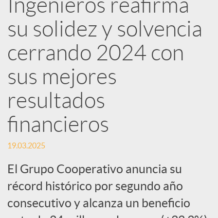
Ingenieros reafirma
d
su solidez y solvencia
e
cerrando 2024 con
sus mejores
s
resultados
S
financieros
o
19.03.2025
El Grupo Cooperativo anuncia su
c
récord histórico por segundo año
i
consecutivo y alcanza un beneficio