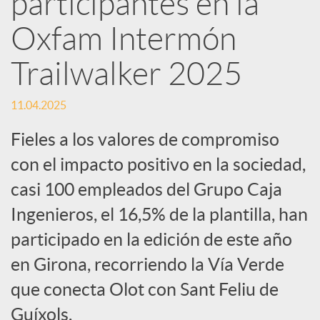
participantes en la
Oxfam Intermón
c
Trailwalker 2025
a
11.04.2025
d
Fieles a los valores de compromiso
con el impacto positivo en la sociedad,
o
casi 100 empleados del Grupo Caja
Ingenieros, el 16,5% de la plantilla, han
r
participado en la edición de este año
d
en Girona, recorriendo la Vía Verde
que conecta Olot con Sant Feliu de
e
Guíxols.