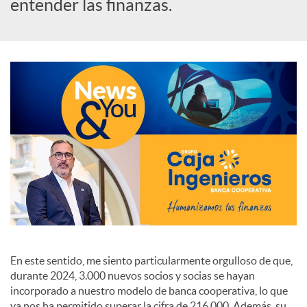
s
entender las finanzas.
S
o
c
i
a
En este sentido, me siento particularmente orgulloso de que,
l
durante 2024, 3.000 nuevos socios y socias se hayan
incorporado a nuestro modelo de banca cooperativa, lo que
ya nos ha permitido superar la cifra de 216.000. Además, su