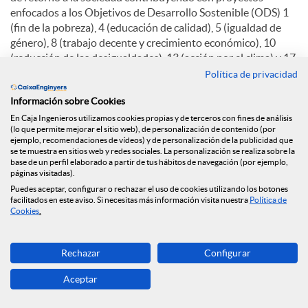
enfocados a los Objetivos de Desarrollo Sostenible (ODS) 1
(fin de la pobreza), 4 (educación de calidad), 5 (igualdad de
género), 8 (trabajo decente y crecimiento económico), 10
(reducción de las desigualdades), 13 (acción por el clima) y 17
(alianzas para lograr los objetivos).
Política de privacidad
La Fundación Caja Ingenieros destinó el año pasado 774.934
Información sobre Cookies
euros a inversión social. A través de la Fundación, el Grupo
En Caja Ingenieros utilizamos cookies propias y de terceros con fines de análisis
(lo que permite mejorar el sitio web), de personalización de contenido (por
Caja Ingenieros también ratifica su compromiso con el
ejemplo, recomendaciones de vídeos) y de personalización de la publicidad que
desarrollo sostenible, la economía social y la acción social, y
se te muestra en sitios web y redes sociales. La personalización se realiza sobre la
por eso un 56% de la inversión social ha ido destinada a
base de un perfil elaborado a partir de tus hábitos de navegación (por ejemplo,
páginas visitadas).
proyectos de este tipo. En 2024, además, los socios y socias
Puedes aceptar, configurar o rechazar el uso de cookies utilizando los botones
de la Entidad mostraron su solidaridad a través de una
facilitados en este aviso. Si necesitas más información visita nuestra
Política de
campaña de crowdfunding de la Fundación que consiguió
Cookies
.
recaudar más de 149.000 euros para colaborar con Cruz Roja
ante la emergencia de la Dana en Valencia.
Rechazar
Configurar
En 2024 la Fundación desarrolló 62 proyectos y alianzas.
Aceptar
6.070 personas se beneficiaron de los programas de inserción
sociolaboral, en tanto que más de 160 personas más