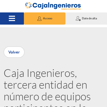
Saltar al contenido principal
Acceso
Date de alta
P
Volver
u
Caja Ingenieros,
b
tercera entidad en
l
número de equipos
i