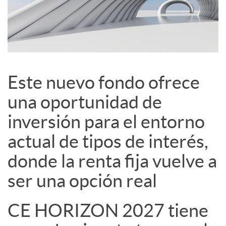
c
i
a
Este nuevo fondo ofrece
una oportunidad de
l
inversión para el entorno
e
actual de tipos de interés,
donde la renta fija vuelve a
s
ser una opción real
CE HORIZON 2027 tiene