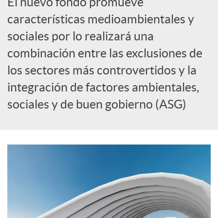
El nuevo fondo promueve
R
características medioambientales y
e
sociales por lo realizará una
combinación entre las exclusiones de
d
los sectores más controvertidos y la
integración de factores ambientales,
e
sociales y de buen gobierno (ASG)
s
S
o