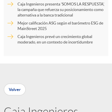
a
Caja Ingenieros presenta ‘SOMOS LA RESPUESTA’,
la campaña que refuerza su posicionamiento como
alternativa a la banca tradicional
r
Mejor calificación ASG según el barómetro ESG de
MainStreet 2025
t
Caja Ingenieros prevé un crecimiento global
moderado, en un contexto de incertidumbre
i
r
e
Volver
n
Caja Ingenieros,