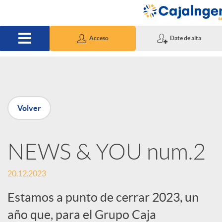
Saltar al contenido principal
Acceso
Date de alta
P
Volver
u
NEWS & YOU num.2
b
20.12.2023
l
Estamos a punto de cerrar 2023, un
i
año que, para el Grupo Caja