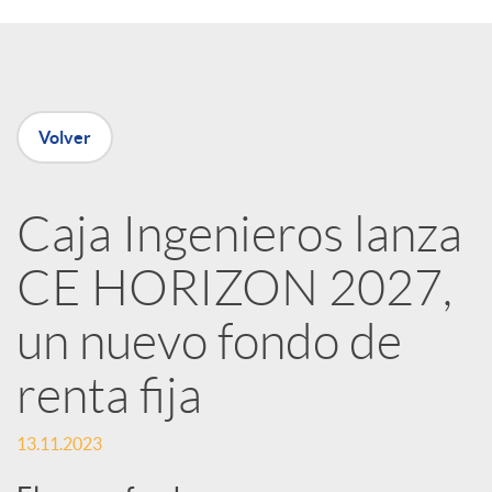
a
r
Volver
t
i
Caja Ingenieros lanza
CE HORIZON 2027,
r
un nuevo fondo de
e
renta fija
n
13.11.2023