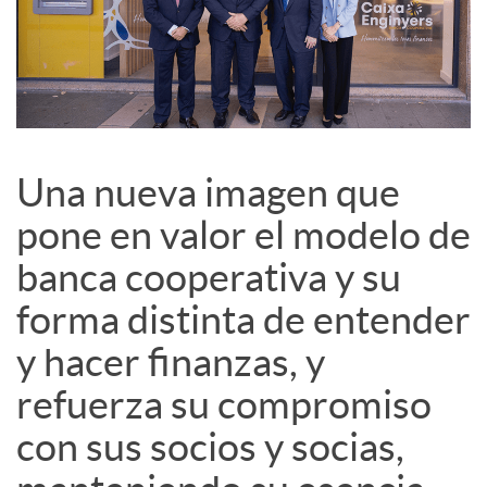
d
e
s
Una nueva imagen que
S
pone en valor el modelo de
banca cooperativa y su
o
forma distinta de entender
c
y hacer finanzas, y
refuerza su compromiso
i
con sus socios y socias,