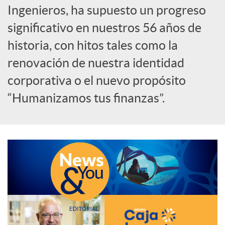
Ingenieros, ha supuesto un progreso
c
significativo en nuestros 56 años de
historia, con hitos tales como la
a
renovación de nuestra identidad
corporativa o el nuevo propósito
d
“Humanizamos tus finanzas”.
o
r
d
e