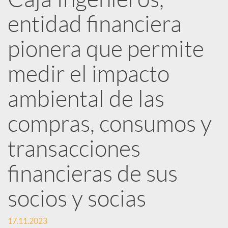
R
entidad financiera
e
pionera que permite
d
medir el impacto
ambiental de las
e
compras, consumos y
s
transacciones
S
financieras de sus
socios y socias
o
17.11.2023