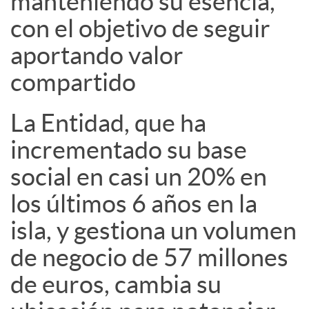
manteniendo su esencia,
a
con el objetivo de seguir
l
aportando valor
compartido
e
La Entidad, que ha
s
incrementado su base
social en casi un 20% en
los últimos 6 años en la
isla, y gestiona un volumen
de negocio de 57 millones
de euros, cambia su