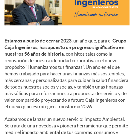
c
o
Estamos a punto de cerrar 2023
, un año que, para el
Grupo
Caja Ingenieros, ha supuesto un progreso significativo en
n
nuestros 56 años de historia,
con hitos tales como la
renovación de nuestra identidad corporativa o el nuevo
propósito “Humanizamos tus finanzas”. Un año en el que
t
hemos trabajado para hacer unas finanzas más sostenibles,
más cercanas y personalizadas para cuidar la salud financiera
de todos nuestros socios y socias, y también unas finanzas
e
más sólidas para reforzar nuestra propuesta de servicio y de
valor compartido proyectando a futuro Caja Ingenieros con
el nuevo plan estratégico Transforma 2026.
n
Acabamos de lanzar un nuevo servicio: Impacto Ambiental.
Se trata de una novedosa y pionera herramienta que permite
i
medir el impacto ambiental de tus compras, consumos y