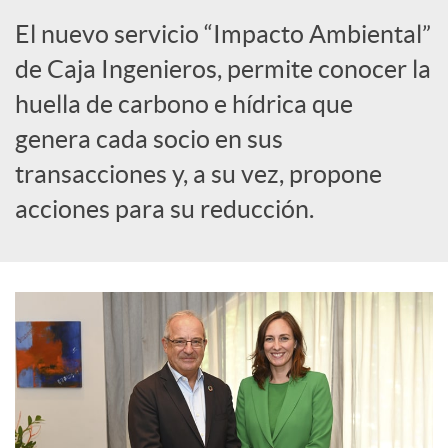
c
El nuevo servicio “Impacto Ambiental”
i
de Caja Ingenieros, permite conocer la
huella de carbono e hídrica que
a
genera cada socio en sus
transacciones y, a su vez, propone
l
acciones para su reducción.
e
s