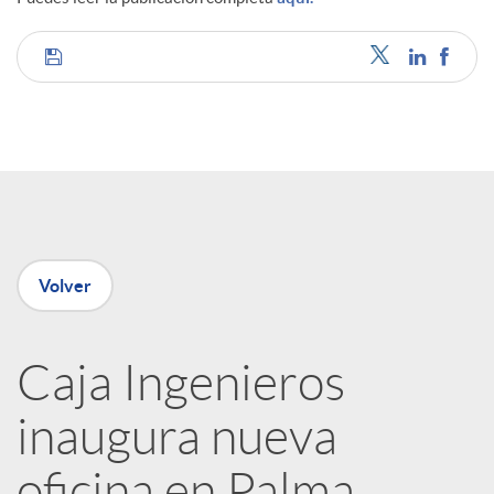
C
o
m
p
Volver
a
Caja Ingenieros
inaugura nueva
r
oficina en Palma