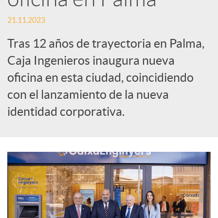
t
21.11.2023
i
Tras 12 años de trayectoria en Palma,
Caja Ingenieros inaugura nueva
r
oficina en esta ciudad, coincidiendo
con el lanzamiento de la nueva
e
identidad corporativa.
n
R
e