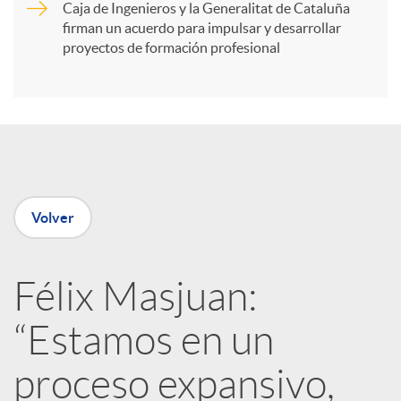
Caja de Ingenieros y la Generalitat de Cataluña
t
firman un acuerdo para impulsar y desarrollar
proyectos de formación profesional
i
r
e
Volver
n
Félix Masjuan:
R
“Estamos en un
e
proceso expansivo,