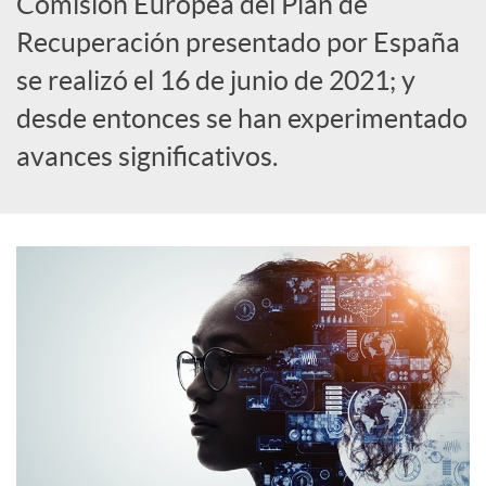
Comisión Europea del Plan de
S
Recuperación presentado por España
se realizó el 16 de junio de 2021; y
o
desde entonces se han experimentado
avances significativos.
c
i
a
l
e