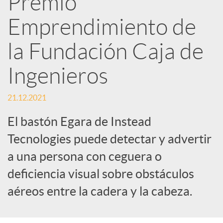
Premio
Emprendimiento de
c
la Fundación Caja de
a
Ingenieros
d
21.12.2021
o
El bastón Egara de Instead
Tecnologies puede detectar y advertir
r
a una persona con ceguera o
deficiencia visual sobre obstáculos
d
aéreos entre la cadera y la cabeza.
e