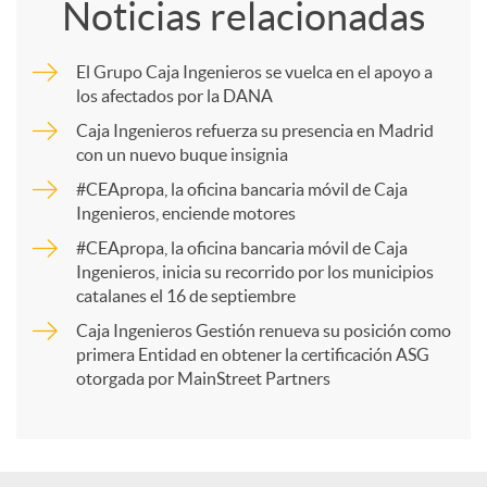
Noticias relacionadas
m
El Grupo Caja Ingenieros se vuelca en el apoyo a
los afectados por la DANA
p
Caja Ingenieros refuerza su presencia en Madrid
con un nuevo buque insignia
a
#CEApropa, la oficina bancaria móvil de Caja
Ingenieros, enciende motores
r
#CEApropa, la oficina bancaria móvil de Caja
Ingenieros, inicia su recorrido por los municipios
catalanes el 16 de septiembre
t
Caja Ingenieros Gestión renueva su posición como
primera Entidad en obtener la certificación ASG
i
otorgada por MainStreet Partners
r