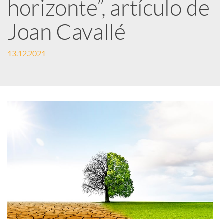
horizonte”, artículo de
d
Joan Cavallé
e
13.12.2021
s
S
o
c
i