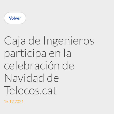
e
Volver
n
R
Caja de Ingenieros
participa en la
e
celebración de
d
Navidad de
e
Telecos.cat
s
15.12.2021