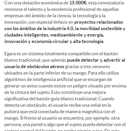
Con una dotación económica de
15.000€,
esta convocatoria
reconoce el talento y la excelencia profesional de aquellas
d
empresas del ámbito de la ciencia, la tecnología y la
innovación, con especial énfasis en
proyectos relacionados
con los ámbitos de la industria 4.0, la movilidad sostenible y
o
ciudades inteligentes, medioambiente y energía,
innovación y economía circular y alta tecnología.
s
Egara es un sistema totalmente compatible con el bastón
blanco tradicional, que además
puede detectar y advertir al
usuario de obstáculos aéreos
gracias a tres sensores
ubicados en la parte inferior de su mango. Para ello utiliza
algoritmos de inteligencia artificial que se encargan de
generar un aviso cuando existe un peligro situado por encima
de la cintura del sujeto. Esto constituye una mejora
significativa del bastón guía blanco tradicional. Cuando
detecta un obstáculo, el usuario recibe una señal en la
pulsera que está conectada de manera magnética con el
mango. Si frente al usuario se encuentra, por ejemplo, otra
persona, una pared o algo que el sujeto pueda detectar con el
rastreo normal del bastón, no recibe ningún aviso. De esta