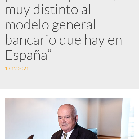
muy distinto al
d
modelo general
e
bancario que hay en
s
España”
S
13.12.2021
o
c
i