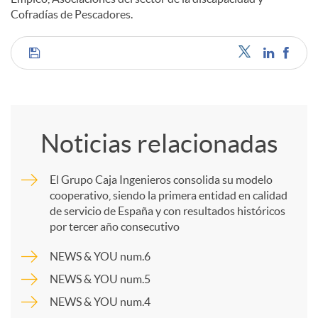
Cofradías de Pescadores.
C
o
Noticias relacionadas
m
El Grupo Caja Ingenieros consolida su modelo
cooperativo, siendo la primera entidad en calidad
p
de servicio de España y con resultados históricos
por tercer año consecutivo
a
NEWS & YOU num.6
NEWS & YOU num.5
r
NEWS & YOU num.4