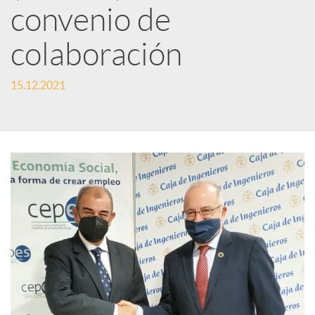
convenio de
S
colaboración
o
15.12.2021
c
i
a
l
e