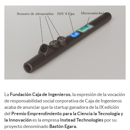
c
o
n
t
e
La
Fundación Caja de Ingenieros,
la expresión de la vocación
de responsabilidad social corporativa de Caja de Ingenieros
n
acaba de anunciar que la startup ganadora de la IX edición
del
Premio Emprendimiento para la Ciencia la Tecnología y
la Innovación
es la empresa
Instead Technologies
por su
i
proyecto denominado
Bastón Egara.