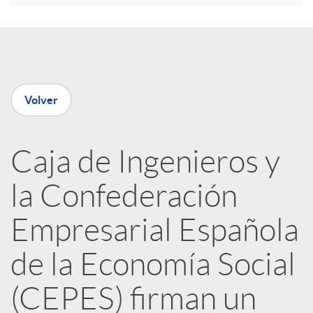
e
n
Volver
R
Caja de Ingenieros y
e
la Confederación
d
Empresarial Española
e
de la Economía Social
(CEPES) firman un
s