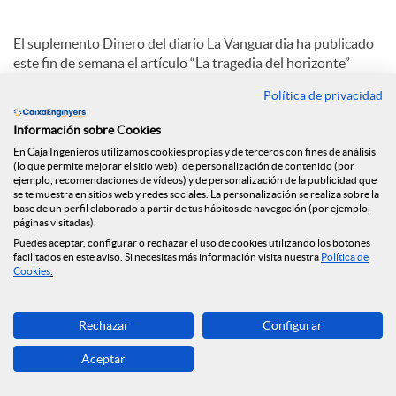
a
El suplemento Dinero del diario La Vanguardia ha publicado
este fin de semana el artículo “La tragedia del horizonte”
firmado por Joan Cavallé, Director General de Caja de
l
Política de privacidad
Ingenieros, en el que hace referencia precisamente a este
término acuñado por Mark Carney, gobernador del Banco de
Información sobre Cookies
Inglaterra, en su célebre discurso del 2015, en el que definía
e
En Caja Ingenieros utilizamos cookies propias y de terceros con fines de análisis
el cambio climático como “la tragedia del horizonte”.
(lo que permite mejorar el sitio web), de personalización de contenido (por
ejemplo, recomendaciones de vídeos) y de personalización de la publicidad que
se te muestra en sitios web y redes sociales. La personalización se realiza sobre la
Al final de su artículo, Joan Cavallé concluye con una firme
s
base de un perfil elaborado a partir de tus hábitos de navegación (por ejemplo,
petición, totalmente alineada con los valores y ADN del
páginas visitadas).
Grupo Caja de Ingenieros: “Es necesario que todas las
Puedes aceptar, configurar o rechazar el uso de cookies utilizando los botones
entidades del sector bancario hagamos un llamamiento a las
facilitados en este aviso. Si necesitas más información visita nuestra
Política de
Cookies
.
administraciones para que faciliten al máximo la ejecución de
proyectos y procedimientos que trabajen por la
sostenibilidad. Solo así, con el compromiso colectivo,
Rechazar
Configurar
conseguiremos el cambio que esperamos para las sociedades
futuras y, como bien decía Carney, acabaremos con la
Aceptar
tragedia del horizonte.”