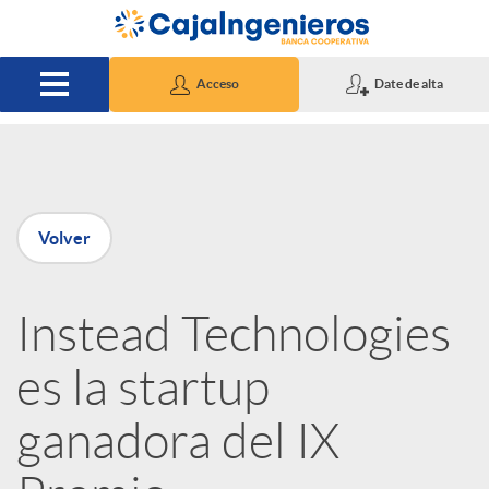
Saltar al contenido principal
Acceso
Date de alta
P
Volver
u
Instead Technologies
b
es la startup
l
ganadora del IX
i