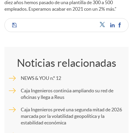
diez años hemos pasado de una plantilla de 300 a 500
empleados. Esperamos acabar en 2021 con un 2% más.”
C
o
Noticias relacionadas
m
NEWS & YOU n.º 12
p
Caja Ingenieros continúa ampliando su red de
oficinas y llega a Reus
a
Caja Ingenieros prevé una segunda mitad de 2026
marcada por la volatilidad geopolítica y la
estabilidad económica
r