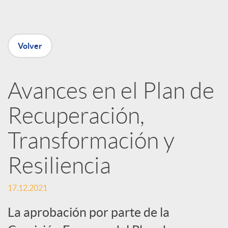
e
Volver
n
R
Avances en el Plan de
Recuperación,
e
Transformación y
d
Resiliencia
e
17.12.2021
s
La aprobación por parte de la