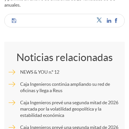
anuales.
C
o
Noticias relacionadas
m
NEWS & YOU n.º 12
p
Caja Ingenieros continúa ampliando su red de
oficinas y llega a Reus
a
Caja Ingenieros prevé una segunda mitad de 2026
marcada por la volatilidad geopolítica y la
estabilidad económica
r
Caja Ingenieros prevé una segunda mitad de 2026