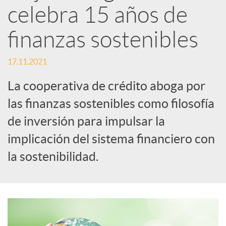
celebra 15 años de
d
finanzas sostenibles
e
17.11.2021
La cooperativa de crédito aboga por
s
las finanzas sostenibles como filosofía
de inversión para impulsar la
S
implicación del sistema financiero con
o
la sostenibilidad.
c
i