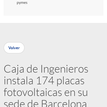
i
pymes
r
e
Volver
n
R
Caja de Ingenieros
instala 174 placas
e
fotovoltaicas en su
d
sede de Barcelona