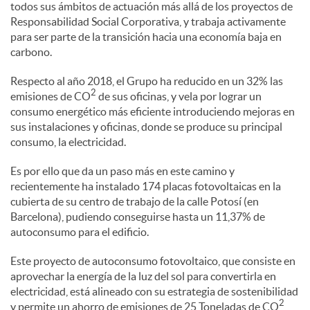
todos sus ámbitos de actuación más allá de los proyectos de
l
Responsabilidad Social Corporativa, y trabaja activamente
para ser parte de la transición hacia una economía baja en
e
carbono.
Respecto al año 2018, el Grupo ha reducido en un 32% las
2
s
emisiones de CO
de sus oficinas, y vela por lograr un
consumo energético más eficiente introduciendo mejoras en
sus instalaciones y oficinas, donde se produce su principal
consumo, la electricidad.
Es por ello que da un paso más en este camino y
recientemente ha instalado 174 placas fotovoltaicas en la
cubierta de su centro de trabajo de la calle Potosí (en
Barcelona), pudiendo conseguirse hasta un 11,37% de
autoconsumo para el edificio.
Este proyecto de autoconsumo fotovoltaico, que consiste en
aprovechar la energía de la luz del sol para convertirla en
electricidad, está alineado con su estrategia de sostenibilidad
2
y permite un ahorro de emisiones de 25 Toneladas de CO