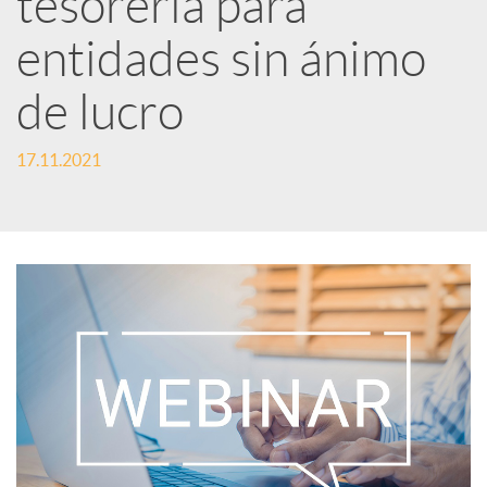
tesorería para
entidades sin ánimo
c
de lucro
a
17.11.2021
d
o
r
d
e