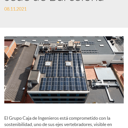
e
08.11.2021
s
S
o
c
i
a
El Grupo Caja de Ingenieros está comprometido con la
sostenibilidad, uno de sus ejes vertebradores, visible en