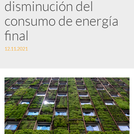
disminución del
i
consumo de energía
r
final
12.11.2021
e
n
R
e
d