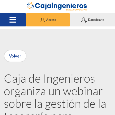
Saltar al contenido principal
Acceso
Date de alta
P
Volver
u
Caja de Ingenieros
b
organiza un webinar
l
sobre la gestión de la
i