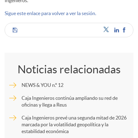
Ingenieros.
d
Sigue este enlace para volver a ver la sesión.
o
C
s
o
Noticias relacionadas
m
NEWS & YOU n.º 12
p
Caja Ingenieros continúa ampliando su red de
oficinas y llega a Reus
a
Caja Ingenieros prevé una segunda mitad de 2026
marcada por la volatilidad geopolítica y la
estabilidad económica
r