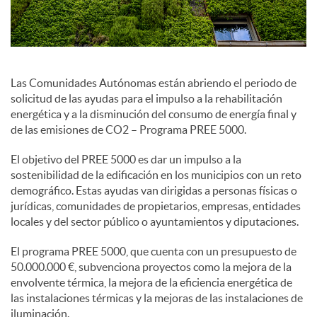
e
s
Las Comunidades Autónomas están abriendo el periodo de
solicitud de las ayudas para el impulso a la rehabilitación
energética y a la disminución del consumo de energía final y
S
de las emisiones de CO2 – Programa PREE 5000.
El objetivo del PREE 5000 es dar un impulso a la
o
sostenibilidad de la edificación en los municipios con un reto
demográfico. Estas ayudas van dirigidas a personas físicas o
jurídicas, comunidades de propietarios, empresas, entidades
c
locales y del sector público o ayuntamientos y diputaciones.
El programa PREE 5000, que cuenta con un presupuesto de
i
50.000.000 €, subvenciona proyectos como la mejora de la
envolvente térmica, la mejora de la eficiencia energética de
las instalaciones térmicas y la mejoras de las instalaciones de
a
iluminación.