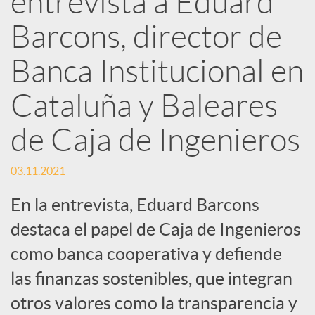
entrevista a Eduard
d
Barcons, director de
e
Banca Institucional en
Cataluña y Baleares
s
de Caja de Ingenieros
S
03.11.2021
o
En la entrevista, Eduard Barcons
destaca el papel de Caja de Ingenieros
c
como banca cooperativa y defiende
las finanzas sostenibles, que integran
i
otros valores como la transparencia y