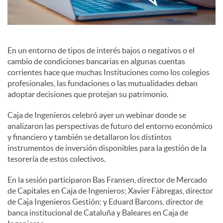
c
En un entorno de tipos de interés bajos o negativos o el
o
cambio de condiciones bancarias en algunas cuentas
corrientes hace que muchas Instituciones como los colegios
profesionales, las fundaciones o las mutualidades deban
n
adoptar decisiones que protejan su patrimonio.
Caja de Ingenieros celebró ayer un webinar donde se
t
analizaron las perspectivas de futuro del entorno económico
y financiero y también se detallaron los distintos
instrumentos de inversión disponibles para la gestión de la
e
tesorería de estos colectivos.
En la sesión participaron Bas Fransen, director de Mercado
n
de Capitales en Caja de Ingenieros; Xavier Fàbregas, director
de Caja Ingenieros Gestión; y Eduard Barcons, director de
i
banca institucional de Cataluña y Baleares en Caja de