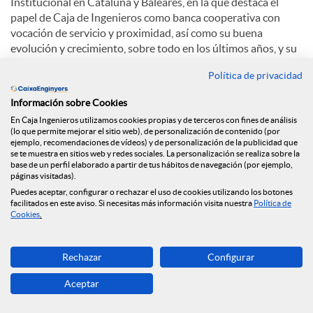
Institucional en Cataluña y Baleares, en la que destaca el
papel de Caja de Ingenieros como banca cooperativa con
vocación de servicio y proximidad, así como su buena
evolución y crecimiento, sobre todo en los últimos años, y su
papel como agente comprometido con el planeta y el
Política de privacidad
medioambiente.
Información sobre Cookies
Sobre el auge de las finanzas sostenibles, Eduard Barcons
En Caja Ingenieros utilizamos cookies propias y de terceros con fines de análisis
comenta: “La integración de factores ambientales o sociales
(lo que permite mejorar el sitio web), de personalización de contenido (por
puede provocar que la rentabilidad puede ser igual o
ejemplo, recomendaciones de vídeos) y de personalización de la publicidad que
superior. Cada vez más la gente percibe que, además de la
se te muestra en sitios web y redes sociales. La personalización se realiza sobre la
base de un perfil elaborado a partir de tus hábitos de navegación (por ejemplo,
rentabilidad económica, hay otros factores cómo la
páginas visitadas).
dimensión social, medioambiental y de la transparencia".
Puedes aceptar, configurar o rechazar el uso de cookies utilizando los botones
facilitados en este aviso. Si necesitas más información visita nuestra
Política de
En cuanto a la apuesta de Caja de Ingenieros por la
Cookies
.
digitalización, Eduard Barcons explica: “El crecimiento de
oficinas continuará siendo cómo ha sido siempre, progresivo.
Rechazar
Configurar
Y hay una apuesta clarísima por la digitalización. El mejor
está para venir”.
Aceptar