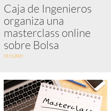
Caja de Ingenieros
e
organiza una
d
masterclass online
e
sobre Bolsa
12.11.2021
s
S
o
c