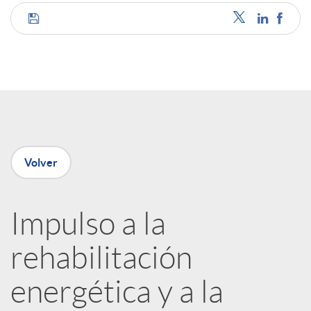
C
o
m
p
Volver
a
Impulso a la
rehabilitación
r
energética y a la
t