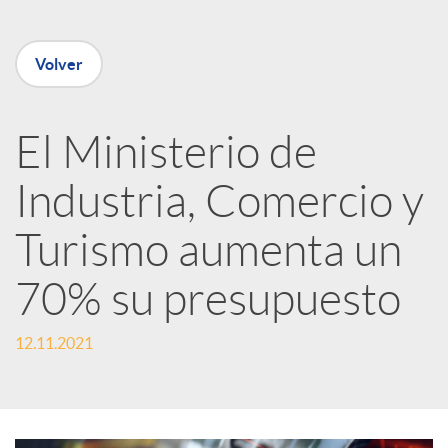
e
Volver
n
R
El Ministerio de
Industria, Comercio y
e
Turismo aumenta un
d
70% su presupuesto
e
12.11.2021
s