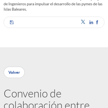
de Ingenieros para impulsar el desarrollo de las pymes de las
Islas Baleares.
C
o
m
p
Volver
a
Convenio de
colaboración entre
r