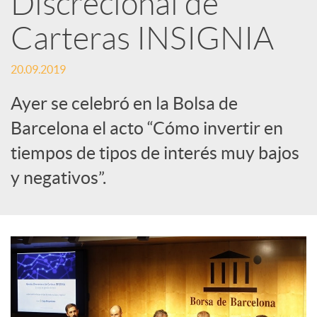
Discrecional de
Carteras INSIGNIA
c
20.09.2019
a
Ayer se celebró en la Bolsa de
d
Barcelona el acto “Cómo invertir en
tiempos de tipos de interés muy bajos
o
y negativos”.
r
d
e