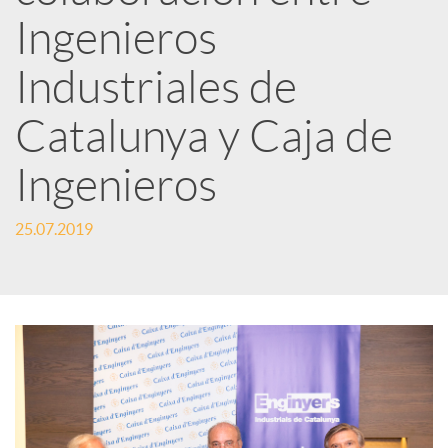
Ingenieros
t
Industriales de
i
Catalunya y Caja de
r
Ingenieros
25.07.2019
e
n
R
e