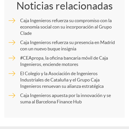
Noticias relacionadas
m
Caja Ingenieros refuerza su compromiso con la
economía social con su incorporación al Grupo
p
Clade
Caja Ingenieros refuerza su presencia en Madrid
a
con un nuevo buque insignia
#CEApropa, la oficina bancaria móvil de Caja
Ingenieros, enciende motores
r
El Colegio y la Asociación de Ingenieros
Industriales de Cataluña y el Grupo Caja
t
Ingenieros renuevan su alianza estratégica
Caja Ingenieros apuesta por la innovación y se
i
suma al Barcelona Finance Hub
r