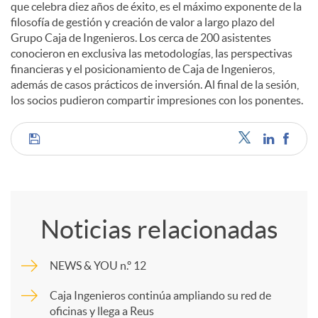
que celebra diez años de éxito, es el máximo exponente de la
filosofía de gestión y creación de valor a largo plazo del
d
Grupo Caja de Ingenieros. Los cerca de 200 asistentes
conocieron en exclusiva las metodologías, las perspectivas
financieras y el posicionamiento de Caja de Ingenieros,
o
además de casos prácticos de inversión. Al final de la sesión,
los socios pudieron compartir impresiones con los ponentes.
s
C
o
Noticias relacionadas
m
NEWS & YOU n.º 12
p
Caja Ingenieros continúa ampliando su red de
oficinas y llega a Reus