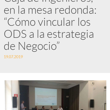
en la mesa redonda:
e
“Cómo vincular los
d
ODS a la estrategia
e
de Negocio”
s
19.07.2019
S
o
c