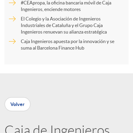
#CEApropa, la oficina bancaria móvil de Caja
Ingenieros, enciende motores
r
El Colegio y la Asociación de Ingenieros
Industriales de Cataluña y el Grupo Caja
t
Ingenieros renuevan su alianza estratégica
Caja Ingenieros apuesta por la innovación y se
i
suma al Barcelona Finance Hub
r
e
Volver
n
R
Caja de Ingenieros,