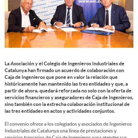
d
e
s
La Asociación y el Colegio de Ingenieros Industriales de
Catalunya han firmado un acuerdo de colaboración con
S
Caja de Ingenieros que pone en valor la relación que
históricamente han mantenido las tres entidades y que, a
partir de ahora, quedará reforzada no solo con la oferta de
o
servicios financieros y aseguradores de Caja de Ingenieros,
sino también con la estrecha colaboración institucional de
las tres entidades en actos y actividades conjuntos.
c
El convenio ofrece a los colegiados y asociados de Ingenieros
Industriales de Catalunya una línea de prestaciones y
i
servicios bancarios de Caja de Ingenieros para atender sus