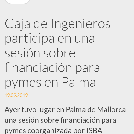
R
Caja de Ingenieros
e
participa en una
d
sesión sobre
e
financiación para
pymes en Palma
s
19.09.2019
S
Ayer tuvo lugar en Palma de Mallorca
una sesión sobre financiación para
o
pymes coorganizada por ISBA