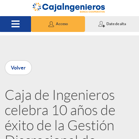
Saltar al contenido principal
Acceso
Date de alta
P
Volver
u
Caja de Ingenieros
b
celebra 10 años de
l
éxito de la Gestión
i