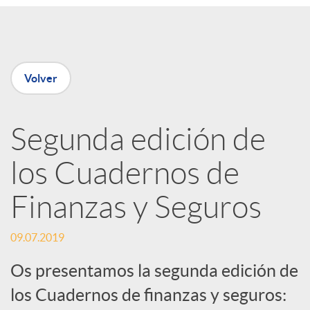
e
n
Volver
R
Segunda edición de
e
los Cuadernos de
d
Finanzas y Seguros
e
09.07.2019
Os presentamos la segunda edición de
s
los Cuadernos de finanzas y seguros: