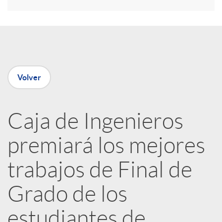
r
e
n
Volver
R
Caja de Ingenieros
e
premiará los mejores
d
trabajos de Final de
e
Grado de los
estudiantes de