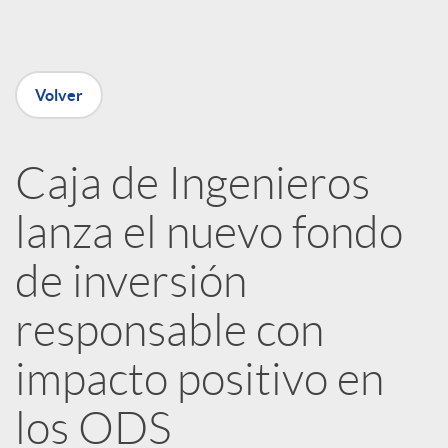
e
Volver
n
R
Caja de Ingenieros
lanza el nuevo fondo
e
de inversión
d
responsable con
e
impacto positivo en
los ODS
s