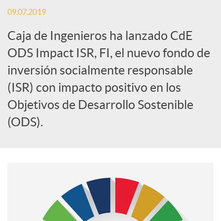
09.07.2019
S
Caja de Ingenieros ha lanzado CdE
o
ODS Impact ISR, FI, el nuevo fondo de
inversión socialmente responsable
c
(ISR) con impacto positivo en los
Objetivos de Desarrollo Sostenible
i
(ODS).
a
l
e