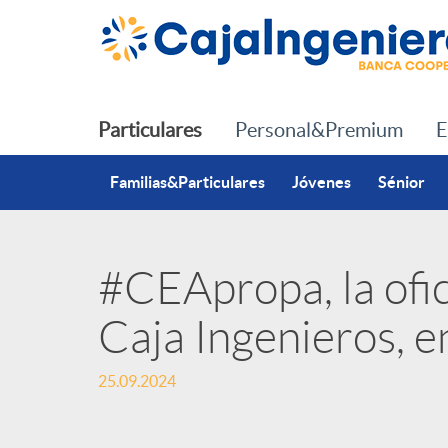
Saltar al contenido principal
Particulares
Personal&Premium
E
Familias&Particulares
Jóvenes
Sénior
#CEApropa, la ofic
P
Caja Ingenieros, 
u
25.09.2024
b