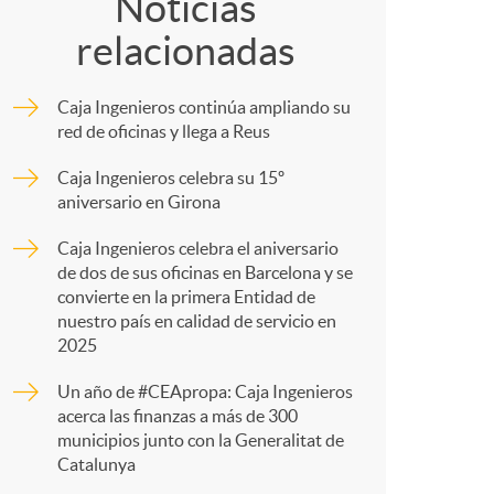
o
o
Noticias
relacionadas
m
m
Caja Ingenieros continúa ampliando su
p
a
red de oficinas y llega a Reus
Caja Ingenieros celebra su 15º
a
aniversario en Girona
Caja Ingenieros celebra el aniversario
r
de dos de sus oficinas en Barcelona y se
convierte en la primera Entidad de
nuestro país en calidad de servicio en
t
2025
Un año de #CEApropa: Caja Ingenieros
acerca las finanzas a más de 300
municipios junto con la Generalitat de
Catalunya