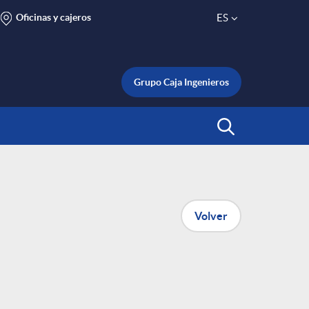
Oficinas y cajeros
ES
S
e
Grupo Caja Ingenieros
l
Abrir Buscar
e
c
Volver
t