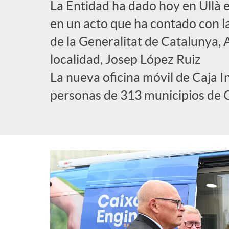
La Entidad ha dado hoy en Ullà e
l
en un acto que ha contado con l
de la Generalitat de Catalunya, A
i
localidad, Josep López Ruiz
La nueva oficina móvil de Caja I
c
personas de 313 municipios de 
a
d
o
r