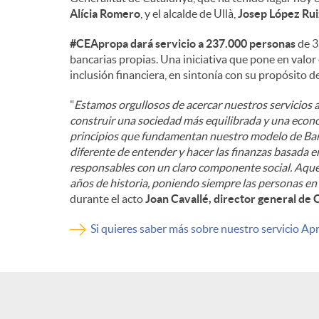
Alícia Romero
, y el alcalde de Ullà,
Josep López Rui
n
#CEApropa dará servicio a 237.000 personas
de 3
bancarias propias. Una iniciativa que pone en valor
i
inclusión financiera, en sintonía con su propósito d
"
Estamos orgullosos de acercar nuestros servicios 
d
construir una sociedad más equilibrada y una econom
principios que fundamentan nuestro modelo de Ban
diferente de entender y hacer las finanzas basada 
o
responsables con un claro componente social. Aquel
años de historia, poniendo siempre las personas en 
durante el acto
Joan Cavallé, director general de 
s
Si quieres saber más sobre nuestro servicio Apr