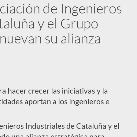
ociación de Ingenieros
taluña y el Grupo
nuevan su alianza
i
a hacer crecer las iniciativas y la
idades aportan a los ingenieros e
l
enieros Industriales de Cataluña y el
do una alianza estratégica para