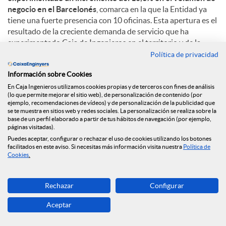
negocio en el Barcelonés
, comarca en la que la Entidad ya
tiene una fuerte presencia con 10 oficinas. Esta apertura es el
resultado de la creciente demanda de servicio que ha
experimentado Caja de Ingenieros en el territorio y de la
voluntad de ofrecer un trato personalizado y de proximidad.
Política de privacidad
Información sobre Cookies
Con más de 223.000 habitantes, Badalona es la cuarta ciudad
más poblada de Cataluña y destaca su situación privilegiada,
En Caja Ingenieros utilizamos cookies propias y de terceros con fines de análisis
(lo que permite mejorar el sitio web), de personalización de contenido (por
cerca de Barcelona e inmersa en su área metropolitana. Con
ejemplo, recomendaciones de vídeos) y de personalización de la publicidad que
áreas comerciales importantes como el Polígono de
se te muestra en sitios web y redes sociales. La personalización se realiza sobre la
Montigalà, y una fuerte apuesta por el sector terciario y el
base de un perfil elaborado a partir de tus hábitos de navegación (por ejemplo,
páginas visitadas).
turismo, la ciudad se configura como un territorio clave en
Puedes aceptar, configurar o rechazar el uso de cookies utilizando los botones
Cataluña.
facilitados en este aviso. Si necesitas más información visita nuestra
Política de
Cookies
.
C
Rechazar
Configurar
Aceptar
o