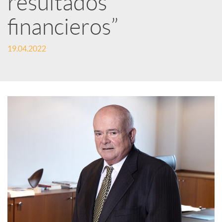
resultados
financieros”
c
19.04.2022
a
d
o
r
d
e