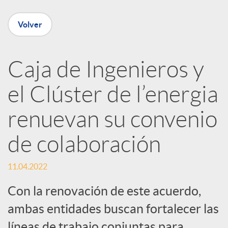
e
Volver
n
R
Caja de Ingenieros y
el Clúster de l’energia
e
renuevan su convenio
d
de colaboración
e
11.04.2022
s
Con la renovación de este acuerdo,
ambas entidades buscan fortalecer las
líneas de trabajo conjuntas para