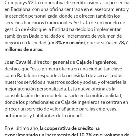
a
Companys 92, la cooperativa de crédito asienta su presencia
en Badalona, con una oficina centrada en el asesoramiento y
la atención personalizada, donde se ofrecen también los
l
servicios bancarios tradicionales. Se trata de un modelo de
gestión de éxito que la Entidad ha decidido implementar
e
también en Badalona, dado el incremento de volumen de
negocio en la ciudad (
un 3% en un año
), que se sitúa en
78,7
millones de euros
.
s
Joan Cavallé, director general de Caja de Ingenieros
,
destaca que “esta primera oficina en una ciudad tan clave
como Badalona responde a la necesidad de acercar todos
nuestros servicios a nuestros socios y socias, y ofrecerles la
mejor atención personalizada. Esta nueva oficina es la
consolidación de un modelo basado en la multicanalidad,
donde los profesionales de Caja de Ingenieros se centran en
ofrecer un servicio de valor añadido para las empresas,
autónomos y habitantes de la ciudad".
En el último año,
la cooperativa de crédito ha
experimentado un incremento del 10,3% en el volumen de