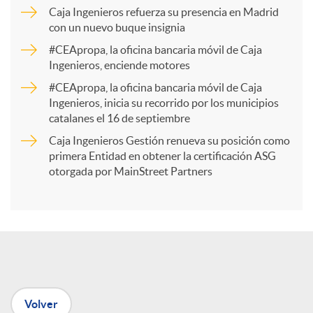
p
Caja Ingenieros refuerza su presencia en Madrid
con un nuevo buque insignia
a
#CEApropa, la oficina bancaria móvil de Caja
Ingenieros, enciende motores
r
#CEApropa, la oficina bancaria móvil de Caja
Ingenieros, inicia su recorrido por los municipios
catalanes el 16 de septiembre
t
Caja Ingenieros Gestión renueva su posición como
primera Entidad en obtener la certificación ASG
i
otorgada por MainStreet Partners
r
e
Volver