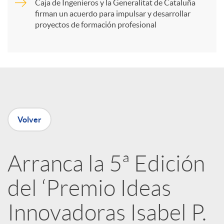
Caja de Ingenieros y la Generalitat de Cataluña
t
firman un acuerdo para impulsar y desarrollar
proyectos de formación profesional
i
r
e
Volver
n
Arranca la 5ª Edición
R
del ‘Premio Ideas
e
Innovadoras Isabel P.