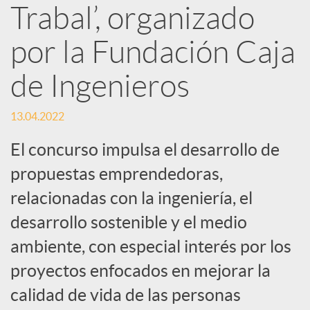
Trabal’, organizado
d
por la Fundación Caja
e
de Ingenieros
s
13.04.2022
S
El concurso impulsa el desarrollo de
propuestas emprendedoras,
o
relacionadas con la ingeniería, el
desarrollo sostenible y el medio
c
ambiente, con especial interés por los
proyectos enfocados en mejorar la
i
calidad de vida de las personas