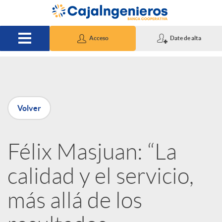
Saltar al contenido principal
Acceso
Date de alta
P
Volver
u
Félix Masjuan: “La
b
calidad y el servicio,
l
más allá de los
i