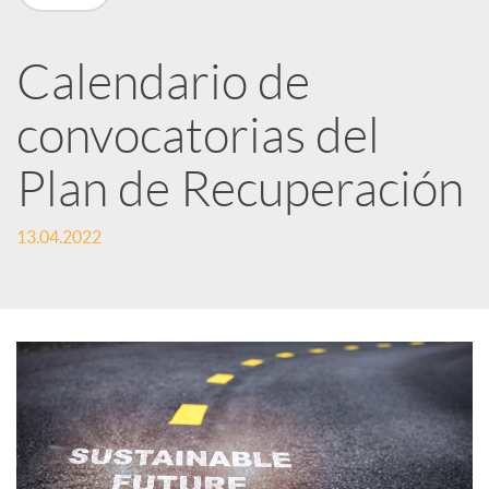
n
R
Calendario de
convocatorias del
e
Plan de Recuperación
d
13.04.2022
e
s
S