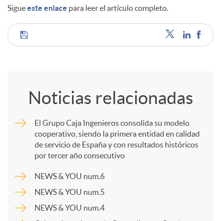
Sigue
este enlace
para leer el artículo completo.
d
C
o
o
s
Noticias relacionadas
m
El Grupo Caja Ingenieros consolida su modelo
cooperativo, siendo la primera entidad en calidad
p
de servicio de España y con resultados históricos
por tercer año consecutivo
a
NEWS & YOU num.6
NEWS & YOU num.5
r
NEWS & YOU num.4