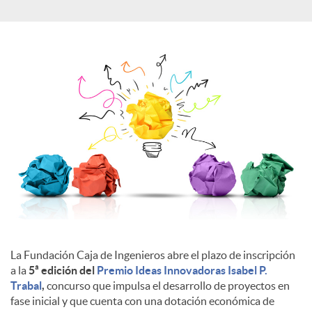
a
l
e
s
La Fundación Caja de Ingenieros abre el plazo de inscripción
a la
5ª edición del
Premio Ideas Innovadoras Isabel P.
Trabal
,
concurso que impulsa el desarrollo de proyectos en
fase inicial y que cuenta con una dotación económica de