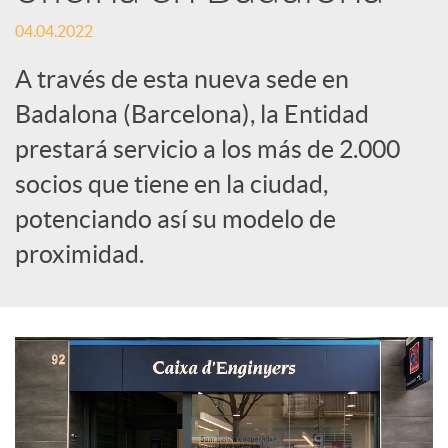
t
04.04.2022
i
A través de esta nueva sede en
Badalona (Barcelona), la Entidad
r
prestará servicio a los más de 2.000
socios que tiene en la ciudad,
e
potenciando así su modelo de
n
proximidad.
R
e