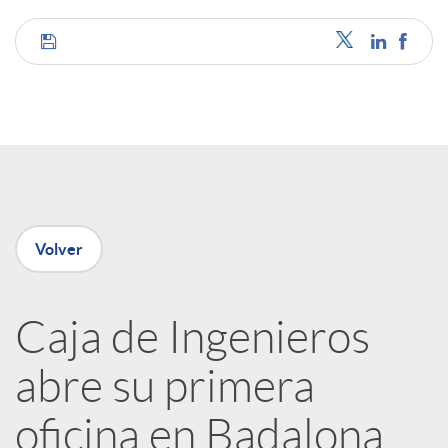
C
o
m
p
Volver
a
Caja de Ingenieros
abre su primera
r
oficina en Badalona