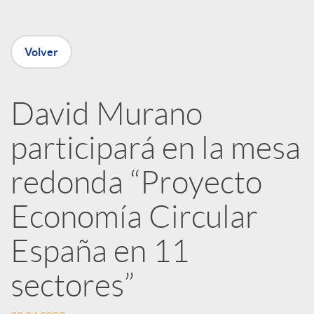
e
Volver
n
David Murano
R
participará en la mesa
e
redonda “Proyecto
Economía Circular
d
España en 11
e
sectores”
s