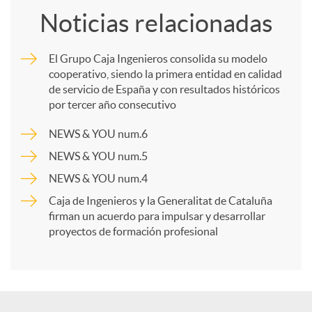
Noticias relacionadas
m
El Grupo Caja Ingenieros consolida su modelo
cooperativo, siendo la primera entidad en calidad
p
de servicio de España y con resultados históricos
por tercer año consecutivo
a
NEWS & YOU num.6
NEWS & YOU num.5
r
NEWS & YOU num.4
Caja de Ingenieros y la Generalitat de Cataluña
t
firman un acuerdo para impulsar y desarrollar
proyectos de formación profesional
i
r