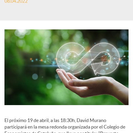
08.04.2022
S
o
c
i
a
l
El próximo 19 de abril, a las 18:30h, David Murano
participará en la mesa redonda organizada por el Colegio de
e