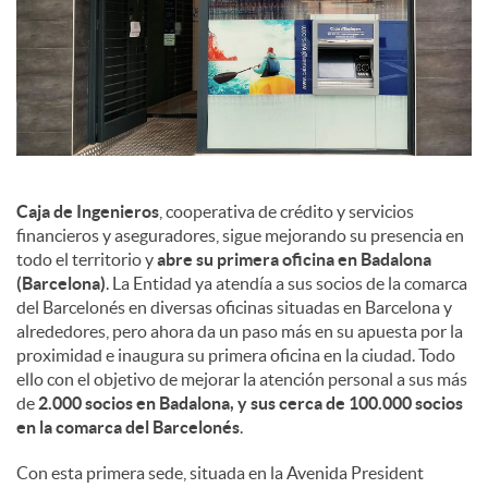
d
e
s
S
Caja de Ingenieros
, cooperativa de crédito y servicios
financieros y aseguradores, sigue mejorando su presencia en
todo el territorio y
abre su primera oficina en Badalona
o
(Barcelona)
. La Entidad ya atendía a sus socios de la comarca
del Barcelonés en diversas oficinas situadas en Barcelona y
alrededores, pero ahora da un paso más en su apuesta por la
c
proximidad e inaugura su primera oficina en la ciudad. Todo
ello con el objetivo de mejorar la atención personal a sus más
de
2.000 socios en Badalona, y sus cerca de 100.000 socios
i
en la comarca del Barcelonés
.
Con esta primera sede, situada en la Avenida President