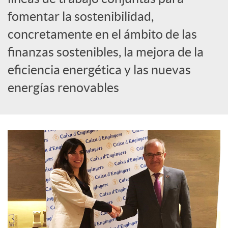
S
fomentar la sostenibilidad,
o
concretamente en el ámbito de las
finanzas sostenibles, la mejora de la
c
eficiencia energética y las nuevas
energías renovables
i
a
l
e