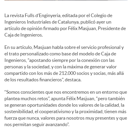
c
La revista Fulls d’Enginyeria, editada por el Colegio de
Ingenieros Industriales de Catalunya, publicó ayer un
artículo de opinión firmado por Félix Masjuan, Presidente de
o
Caja de Ingenieros.
En su artículo, Masjuan habla sobre el servicio profesional y
n
el trato personalizado como base del modelo de Caja de
Ingenieros, “apostando siempre por la conexión con las
personas y la sociedad, y con la máxima de generar valor
t
compartido con los más de 212.000 socios y socias, más allá
de los resultados financieros”, destaca.
e
“Somos conscientes que nos encontremos en un entorno que
plantea muchos retos”, apunta Félix Masjuan, “pero también
se generan oportunidades donde los valores de la calidad, la
n
sostenibilidad, el cooperativismo y la proximidad, tienen más
fuerza que nunca, valores para nosotros muy presentes y que
nos permitan seguir avanzando”.
i