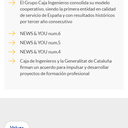
El Grupo Caja Ingenieros consolida su modelo
cooperativo, siendo la primera entidad en calidad
p
de servicio de España y con resultados históricos
por tercer año consecutivo
a
NEWS & YOU num.6
NEWS & YOU num.5
r
NEWS & YOU num.4
Caja de Ingenieros y la Generalitat de Cataluña
t
firman un acuerdo para impulsar y desarrollar
proyectos de formación profesional
i
r
e
Volver