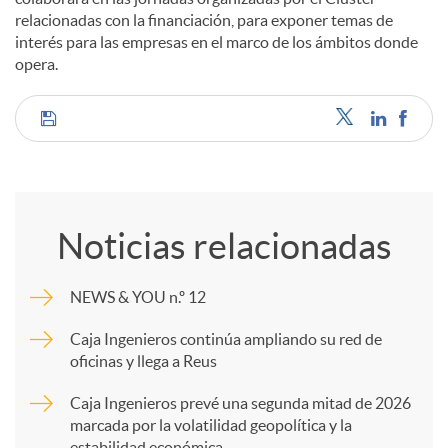
relacionadas con la financiación, para exponer temas de
interés para las empresas en el marco de los ámbitos donde
opera.
C
o
Noticias relacionadas
m
NEWS & YOU n.º 12
p
Caja Ingenieros continúa ampliando su red de
oficinas y llega a Reus
a
Caja Ingenieros prevé una segunda mitad de 2026
marcada por la volatilidad geopolítica y la
estabilidad económica