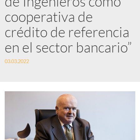
de Ingenieros como
cooperativa de
c
crédito de referencia
a
en el sector bancario”
d
03.03.2022
o
r
d
e