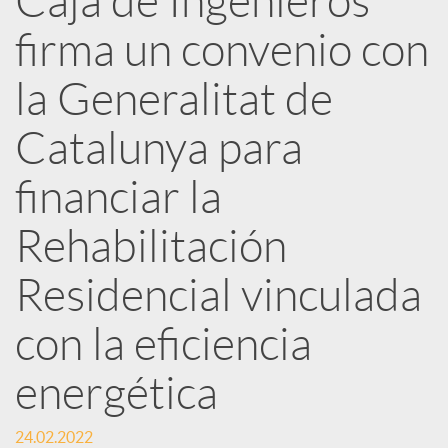
Caja de Ingenieros
e
firma un convenio con
d
la Generalitat de
e
Catalunya para
financiar la
s
Rehabilitación
S
Residencial vinculada
o
con la eficiencia
energética
c
24.02.2022