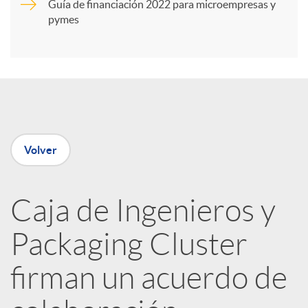
Guía de financiación 2022 para microempresas y
i
pymes
r
e
Volver
n
R
Caja de Ingenieros y
Packaging Cluster
e
firman un acuerdo de
d