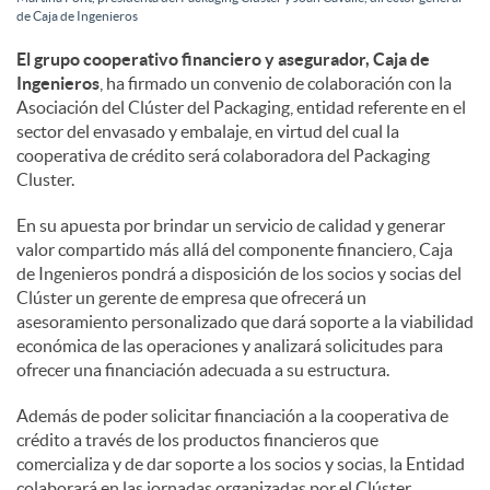
de Caja de Ingenieros
l
El grupo cooperativo financiero y asegurador, Caja de
Ingenieros
, ha firmado un convenio de colaboración con la
e
Asociación del Clúster del Packaging, entidad referente en el
sector del envasado y embalaje, en virtud del cual la
cooperativa de crédito será colaboradora del Packaging
s
Cluster.
En su apuesta por brindar un servicio de calidad y generar
valor compartido más allá del componente financiero, Caja
de Ingenieros pondrá a disposición de los socios y socias del
Clúster un gerente de empresa que ofrecerá un
asesoramiento personalizado que dará soporte a la viabilidad
económica de las operaciones y analizará solicitudes para
ofrecer una financiación adecuada a su estructura.
Además de poder solicitar financiación a la cooperativa de
crédito a través de los productos financieros que
comercializa y de dar soporte a los socios y socias, la Entidad
colaborará en las jornadas organizadas por el Clúster