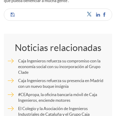
que pueda beneficiar a mucha gente”.
C
o
Noticias relacionadas
m
Caja Ingenieros refuerza su compromiso con la
economía social con su incorporación al Grupo
p
Clade
Caja Ingenieros refuerza su presencia en Madrid
a
con un nuevo buque insignia
#CEApropa, la oficina bancaria móvil de Caja
Ingenieros, enciende motores
r
El Colegio y la Asociación de Ingenieros
Industriales de Cataluña y el Grupo Caja