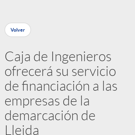
e
n
Volver
R
Caja de Ingenieros
e
ofrecerá su servicio
d
de financiación a las
e
empresas de la
demarcación de
s
Lleida