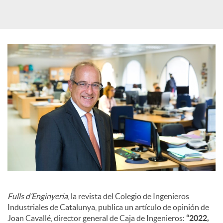
d
e
s
S
o
c
i
Fulls d’Enginyeria
, la revista del Colegio de Ingenieros
Industriales de Catalunya, publica un artículo de opinión de
Joan Cavallé, director general de Caja de Ingenieros:
“2022,