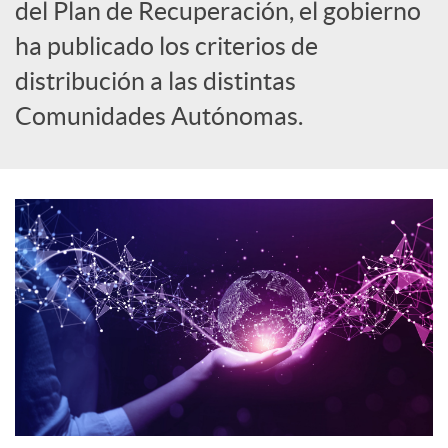
del Plan de Recuperación, el gobierno
o
ha publicado los criterios de
distribución a las distintas
c
Comunidades Autónomas.
i
a
l
e
s