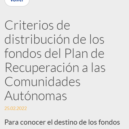
n
Criterios de
R
distribución de los
e
fondos del Plan de
Recuperación a las
d
Comunidades
e
Autónomas
s
25.02.2022
S
Para conocer el destino de los fondos