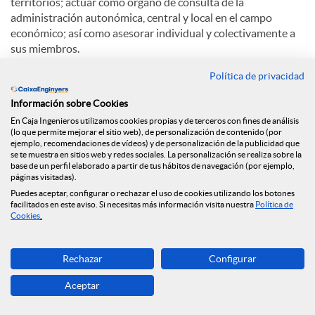
territorios; actuar como órgano de consulta de la
administración autonómica, central y local en el campo
económico; así como asesorar individual y colectivamente a
sus miembros.
Política de privacidad
La Cámara de Comercio de Lleida está integrada por todas
las personas, naturales y jurídicas, que ejerzan su actividad
Información sobre Cookies
mercantil, industrial o de servicios en la demarcación de la
En Caja Ingenieros utilizamos cookies propias y de terceros con fines de análisis
Cámara, que alcanza todo el territorio de las comarcas de
(lo que permite mejorar el sitio web), de personalización de contenido (por
Lleida a excepción de los municipios que dependen
ejemplo, recomendaciones de vídeos) y de personalización de la publicidad que
territorialmente de la Cámara de Comercio y Industria de
se te muestra en sitios web y redes sociales. La personalización se realiza sobre la
base de un perfil elaborado a partir de tus hábitos de navegación (por ejemplo,
Tàrrega. Estos electores tienen derecho a participar a ser
páginas visitadas).
elegidos y a elegir directamente el órgano máximo de
Puedes aceptar, configurar o rechazar el uso de cookies utilizando los botones
presentación de la Corporación, que es el Pleno.
facilitados en este aviso. Si necesitas más información visita nuestra
Política de
Cookies
.
Entre las funciones de la Cámara de Comercio de Lleida
destacan: intervenir como árbitro de equidad en litigios;
Rechazar
Configurar
crear o administrar entidades impulsoras del desarrollo
económico; potenciar la exportación; estimular la
Aceptar
investigación; participar en sociedades de desarrollo;
promover la formación empresarial en todos los ámbitos;