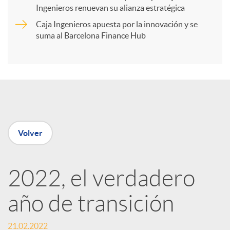
t
Ingenieros renuevan su alianza estratégica
Caja Ingenieros apuesta por la innovación y se
i
suma al Barcelona Finance Hub
r
e
Volver
n
R
2022, el verdadero
año de transición
e
21.02.2022