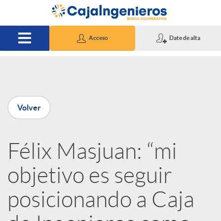
Saltar al contenido principal
Acceso
Date de alta
P
Volver
u
Félix Masjuan: “mi
b
objetivo es seguir
l
posicionando a Caja
i