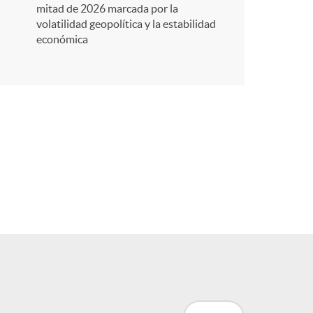
r
mitad de 2026 marcada por la
volatilidad geopolítica y la estabilidad
económica
e
n
R
e
d
e