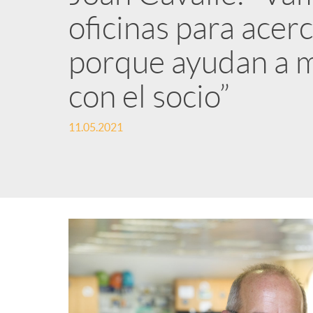
oficinas para acerc
n
porque ayudan a me
i
con el socio”
d
11.05.2021
o
s