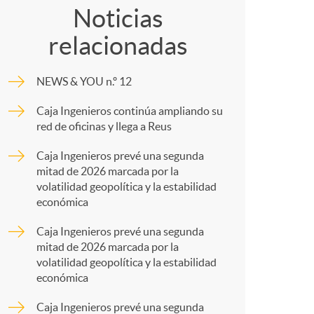
c
o
Noticias
relacionadas
m
NEWS & YOU n.º 12
a
p
Caja Ingenieros continúa ampliando su
red de oficinas y llega a Reus
a
Caja Ingenieros prevé una segunda
mitad de 2026 marcada por la
e
r
volatilidad geopolítica y la estabilidad
económica
s
t
Caja Ingenieros prevé una segunda
mitad de 2026 marcada por la
volatilidad geopolítica y la estabilidad
económica
Caja Ingenieros prevé una segunda