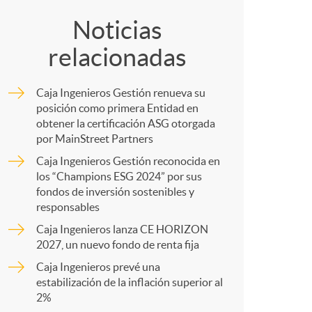
e
o
Noticias
s
relacionadas
m
Caja Ingenieros Gestión renueva su
p
posición como primera Entidad en
obtener la certificación ASG otorgada
por MainStreet Partners
a
Caja Ingenieros Gestión reconocida en
los “Champions ESG 2024” por sus
fondos de inversión sostenibles y
r
responsables
Caja Ingenieros lanza CE HORIZON
t
2027, un nuevo fondo de renta fija
Caja Ingenieros prevé una
estabilización de la inflación superior al
2%