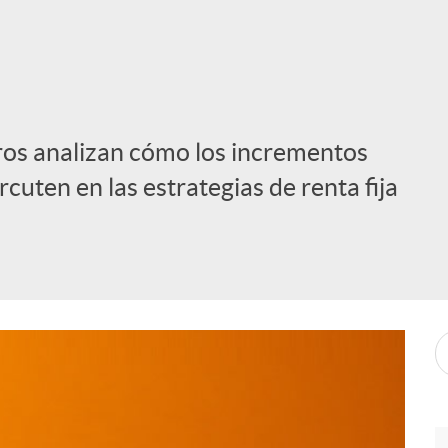
ros analizan cómo los incrementos
rcuten en las estrategias de renta fija
i
l