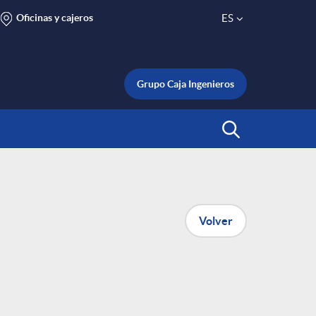
Oficinas y cajeros
ES
S
e
Grupo Caja Ingenieros
l
Abrir Buscar
e
c
Volver
t