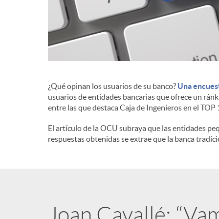
d
e
c
¿Qué opinan los usuarios de su banco?
Una encuest
usuarios de entidades bancarias que ofrece un ránki
entre las que destaca Caja de Ingenieros en el TOP
o
El artículo de la OCU subraya que las entidades peq
respuestas obtenidas se extrae que la banca tradici
n
t
e
Joan Cavallé: “Va