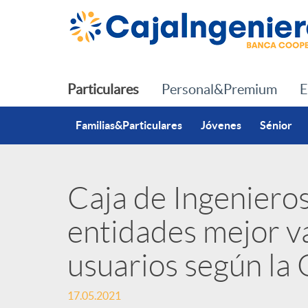
Saltar al contenido principal
Particulares
Personal&Premium
E
Familias&Particulares
Jóvenes
Sénior
Caja de Ingenieros
P
entidades mejor v
u
usuarios según l
b
17.05.2021