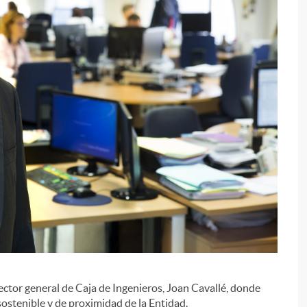
i
l
i
rector general de Caja de Ingenieros, Joan Cavallé, donde
ostenible y de proximidad de la Entidad.