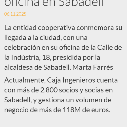
oficina en Sabadell
c
06.11.2025
La entidad cooperativa conmemora su
a
llegada a la ciudad, con una
celebración en su oficina de la Calle de
d
la Indústria, 18, presidida por la
alcaldesa de Sabadell, Marta Farrés
o
Actualmente, Caja Ingenieros cuenta
r
con más de 2.800 socios y socias en
Sabadell, y gestiona un volumen de
d
negocio de más de 118M de euros.
e