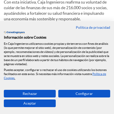
Con esta iniciativa, Caja Ingenieros reafirma su voluntad de
cuidar de las finanzas de sus más de 216.000 socios y socias,
ayudándoles a fortalecer su salud financiera e impulsando
una economía más sostenible y responsable.
Política de privacidad
C
Información sobre Cookies
En Caja Ingenieros utilizamos cookies propias y de terceros con fines de análisis
(lo que permite mejorar el sitio web), de personalización de contenido (por
o
ejemplo, recomendaciones de vídeos) y de personalización de la publicidad que
se te muestra en sitios web y redes sociales. La personalización se realiza sobre la
base de un perfil elaborado a partir de tus hábitos de navegación (por ejemplo,
Noticias relacionadas
páginas visitadas).
m
Puedes aceptar, configurar o rechazar el uso de cookies utilizando los botones
facilitados en este aviso. Si necesitas más información visita nuestra
Política de
NEWS & YOU n.º 12
Cookies
.
p
Caja Ingenieros continúa ampliando su red de
Rechazar
Configurar
oficinas y llega a Reus
a
Aceptar
Caja Ingenieros prevé una segunda mitad de 2026
marcada por la volatilidad geopolítica y la