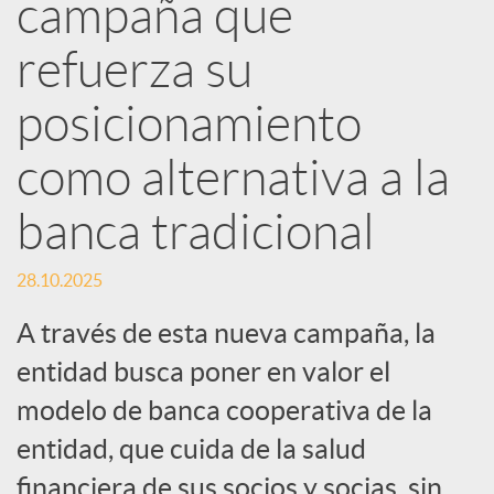
e
campaña que
refuerza su
s
posicionamiento
S
como alternativa a la
o
banca tradicional
c
28.10.2025
A través de esta nueva campaña, la
i
entidad busca poner en valor el
modelo de banca cooperativa de la
a
entidad, que cuida de la salud
financiera de sus socios y socias, sin