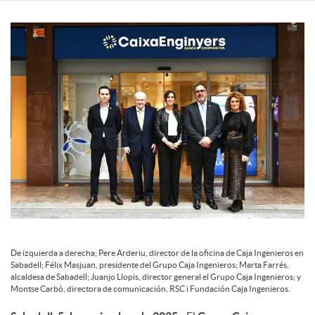
c
o
n
t
e
De izquierda a derecha; Pere Arderiu, director de la oficina de Caja Ingenieros en
n
Sabadell; Félix Masjuan, presidente del Grupo Caja Ingenieros; Marta Farrés,
alcaldesa de Sabadell; Juanjo Llopis, director general el Grupo Caja Ingenieros; y
Montse Carbó, directora de comunicación, RSC i Fundación Caja Ingenieros.
i