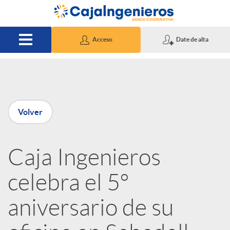
Saltar al contenido principal
Acceso
Date de alta
P
Volver
u
Caja Ingenieros
b
celebra el 5º
l
aniversario de su
i