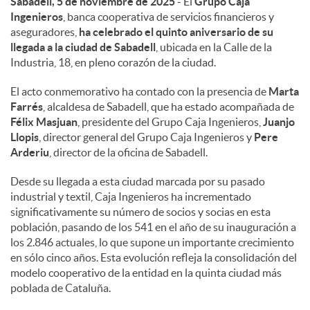
Sabadell, 5 de noviembre de 2025
- El
Grupo Caja
Ingenieros
, banca cooperativa de servicios financieros y
d
aseguradores,
ha celebrado el quinto aniversario de su
llegada a la ciudad de Sabadell
, ubicada en la Calle de la
Industria, 18, en pleno corazón de la ciudad.
o
El acto conmemorativo ha contado con la presencia de
Marta
Farrés
, alcaldesa de Sabadell, que ha estado acompañada de
s
Félix Masjuan
, presidente del Grupo Caja Ingenieros,
Juanjo
Llopis
, director general del Grupo Caja Ingenieros y
Pere
Arderiu
, director de la oficina de Sabadell.
Desde su llegada a esta ciudad marcada por su pasado
industrial y textil, Caja Ingenieros ha incrementado
significativamente su número de socios y socias en esta
población, pasando de los 541 en el año de su inauguración a
los 2.846 actuales, lo que supone un importante crecimiento
en sólo cinco años. Esta evolución refleja la consolidación del
modelo cooperativo de la entidad en la quinta ciudad más
poblada de Cataluña.