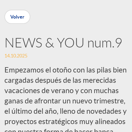
n
Volver
R
NEWS & YOU num.9
e
14.10.2025
d
Empezamos el otoño con las pilas bien
cargadas después de las merecidas
e
vacaciones de verano y con muchas
ganas de afrontar un nuevo trimestre,
s
el último del año, lleno de novedades y
S
proyectos estratégicos muy alineados
con nuestra forma de hacer banca