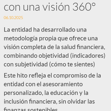
con una visión 360°
S
06.10.2025
o
La entidad ha desarrollado una
metodología propia que ofrece una
c
visión completa de la salud financiera,
combinando objetividad (indicadores)
i
con subjetividad (cómo te sientes)
a
Este hito refleja el compromiso de la
entidad con el asesoramiento
l
personalizado, la educación y la
inclusión financiera, sin olvidar las
e
finanzas sostenibles