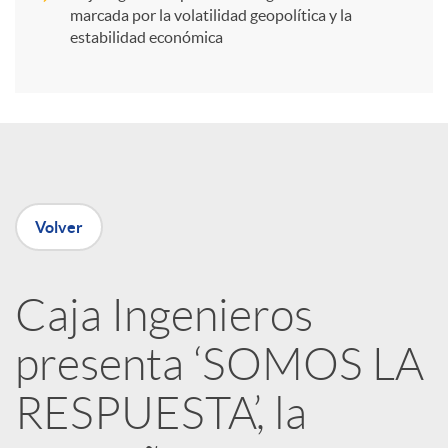
i
marcada por la volatilidad geopolítica y la
estabilidad económica
r
e
n
Volver
R
Caja Ingenieros
e
presenta ‘SOMOS LA
d
RESPUESTA’, la