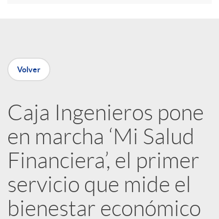
e
n
Volver
R
Caja Ingenieros pone
e
en marcha ‘Mi Salud
d
Financiera’, el primer
e
servicio que mide el
bienestar económico
s