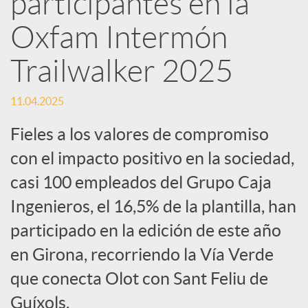
participantes en la
Oxfam Intermón
c
Trailwalker 2025
a
11.04.2025
d
Fieles a los valores de compromiso
con el impacto positivo en la sociedad,
o
casi 100 empleados del Grupo Caja
Ingenieros, el 16,5% de la plantilla, han
r
participado en la edición de este año
d
en Girona, recorriendo la Vía Verde
que conecta Olot con Sant Feliu de
e
Guíxols.