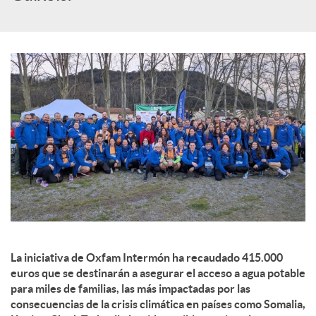
c
o
n
t
e
n
La iniciativa de Oxfam Intermón ha recaudado 415.000
euros que se destinarán a asegurar el acceso a agua potable
para miles de familias, las más impactadas por las
i
consecuencias de la crisis climática en países como Somalia,