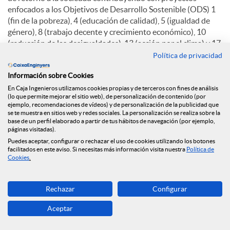
enfocados a los Objetivos de Desarrollo Sostenible (ODS) 1
(fin de la pobreza), 4 (educación de calidad), 5 (igualdad de
género), 8 (trabajo decente y crecimiento económico), 10
(reducción de las desigualdades), 13 (acción por el clima) y 17
(alianzas para lograr los objetivos).
Política de privacidad
La Fundación Caja Ingenieros destinó el año pasado 774.934
Información sobre Cookies
euros a inversión social. A través de la Fundación, el Grupo
En Caja Ingenieros utilizamos cookies propias y de terceros con fines de análisis
(lo que permite mejorar el sitio web), de personalización de contenido (por
Caja Ingenieros también ratifica su compromiso con el
ejemplo, recomendaciones de vídeos) y de personalización de la publicidad que
desarrollo sostenible, la economía social y la acción social, y
se te muestra en sitios web y redes sociales. La personalización se realiza sobre la
por eso un 56% de la inversión social ha ido destinada a
base de un perfil elaborado a partir de tus hábitos de navegación (por ejemplo,
páginas visitadas).
proyectos de este tipo. En 2024, además, los socios y socias
Puedes aceptar, configurar o rechazar el uso de cookies utilizando los botones
de la Entidad mostraron su solidaridad a través de una
facilitados en este aviso. Si necesitas más información visita nuestra
Política de
campaña de crowdfunding de la Fundación que consiguió
Cookies
.
recaudar más de 149.000 euros para colaborar con Cruz Roja
ante la emergencia de la Dana en Valencia.
Rechazar
Configurar
En 2024 la Fundación desarrolló 62 proyectos y alianzas.
Aceptar
6.070 personas se beneficiaron de los programas de inserción
sociolaboral, en tanto que más de 160 personas más