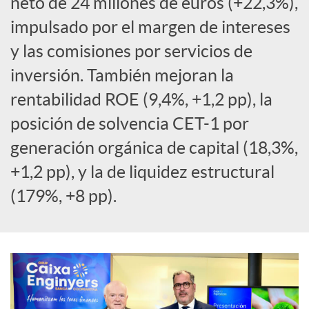
neto de 24 millones de euros (+22,3%),
a
impulsado por el margen de intereses
y las comisiones por servicios de
l
inversión. También mejoran la
rentabilidad ROE (9,4%, +1,2 pp), la
e
posición de solvencia CET-1 por
generación orgánica de capital (18,3%,
s
+1,2 pp), y la de liquidez estructural
(179%, +8 pp).