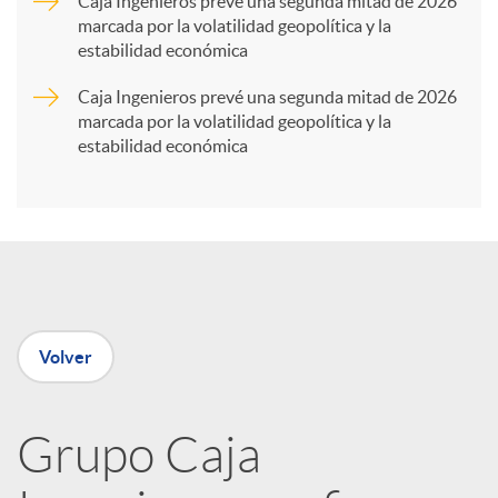
Caja Ingenieros prevé una segunda mitad de 2026
marcada por la volatilidad geopolítica y la
t
estabilidad económica
Caja Ingenieros prevé una segunda mitad de 2026
i
marcada por la volatilidad geopolítica y la
estabilidad económica
r
e
n
Volver
R
Grupo Caja
e