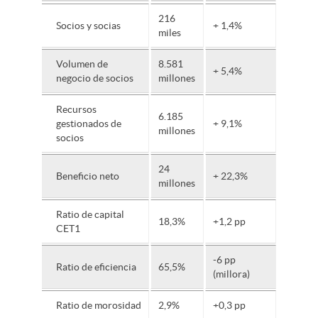
216
Socios y socias
+ 1,4%
miles
Volumen de
8.581
+ 5,4%
negocio de socios
millones
Recursos
6.185
gestionados de
+ 9,1%
millones
socios
24
Beneficio neto
+ 22,3%
millones
Ratio de capital
18,3%
+1,2 pp
CET1
-6 pp
Ratio de eficiencia
65,5%
(millora)
Ratio de morosidad
2,9%
+0,3 pp