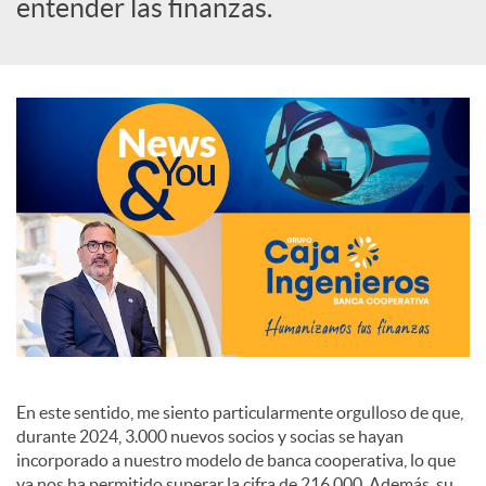
s
entender las finanzas.
S
o
c
i
a
En este sentido, me siento particularmente orgulloso de que,
l
durante 2024, 3.000 nuevos socios y socias se hayan
incorporado a nuestro modelo de banca cooperativa, lo que
ya nos ha permitido superar la cifra de 216.000. Además, su