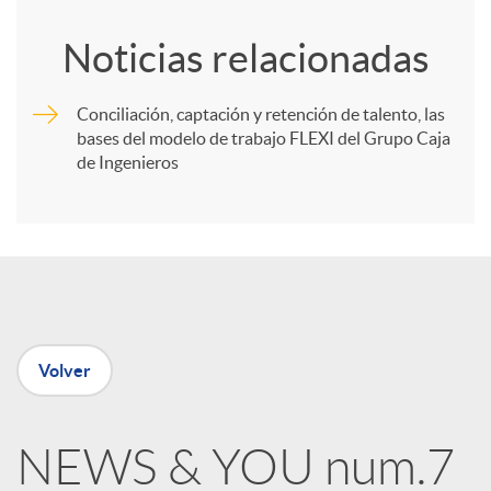
o
Noticias relacionadas
m
Conciliación, captación y retención de talento, las
bases del modelo de trabajo FLEXI del Grupo Caja
p
de Ingenieros
a
r
t
Volver
i
NEWS & YOU num.7