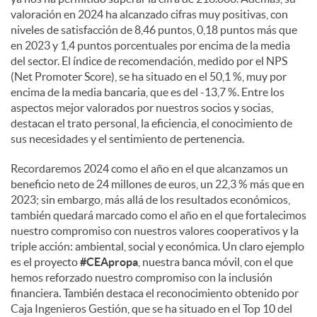
e
valoración en 2024 ha alcanzado cifras muy positivas, con
niveles de satisfacción de 8,46 puntos, 0,18 puntos más que
en 2023 y 1,4 puntos porcentuales por encima de la media
s
del sector. El índice de recomendación, medido por el NPS
(Net Promoter Score), se ha situado en el 50,1 %, muy por
encima de la media bancaria, que es del -13,7 %. Entre los
aspectos mejor valorados por nuestros socios y socias,
destacan el trato personal, la eficiencia, el conocimiento de
sus necesidades y el sentimiento de pertenencia.
Recordaremos 2024 como el año en el que alcanzamos un
beneficio neto de 24 millones de euros, un 22,3 % más que en
2023; sin embargo, más allá de los resultados económicos,
también quedará marcado como el año en el que fortalecimos
nuestro compromiso con nuestros valores cooperativos y la
triple acción: ambiental, social y económica. Un claro ejemplo
es el proyecto
#CEApropa
, nuestra banca móvil, con el que
hemos reforzado nuestro compromiso con la inclusión
financiera. También destaca el reconocimiento obtenido por
Caja Ingenieros Gestión, que se ha situado en el Top 10 del