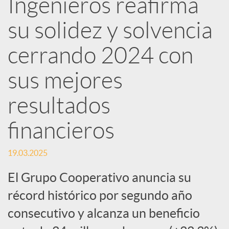
Ingenieros reafirma
d
su solidez y solvencia
e
cerrando 2024 con
sus mejores
s
resultados
S
financieros
o
19.03.2025
El Grupo Cooperativo anuncia su
c
récord histórico por segundo año
i
consecutivo y alcanza un beneficio