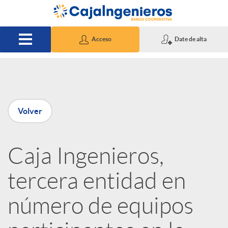
Saltar al contenido principal
Acceso
Date de alta
P
Volver
u
Caja Ingenieros,
b
tercera entidad en
l
número de equipos
i