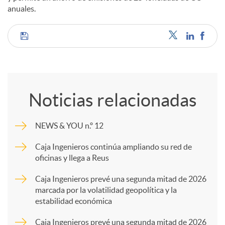
anuales.
C
o
Noticias relacionadas
m
NEWS & YOU n.º 12
p
Caja Ingenieros continúa ampliando su red de
oficinas y llega a Reus
a
Caja Ingenieros prevé una segunda mitad de 2026
marcada por la volatilidad geopolítica y la
estabilidad económica
r
Caja Ingenieros prevé una segunda mitad de 2026