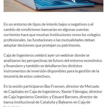
c
En un entorno de tipos de interés bajos o negativos o el
o
cambio de condiciones bancarias en algunas cuentas
corrientes hace que muchas Instituciones como los colegios
profesionales, las fundaciones o las mutualidades deban
n
adoptar decisiones que protejan su patrimonio.
Caja de Ingenieros celebró ayer un webinar donde se
t
analizaron las perspectivas de futuro del entorno económico
y financiero y también se detallaron los distintos
instrumentos de inversión disponibles para la gestión de la
e
tesorería de estos colectivos.
En la sesión participaron Bas Fransen, director de Mercado
n
de Capitales en Caja de Ingenieros; Xavier Fàbregas, director
de Caja Ingenieros Gestión; y Eduard Barcons, director de
i
banca institucional de Cataluña y Baleares en Caja de