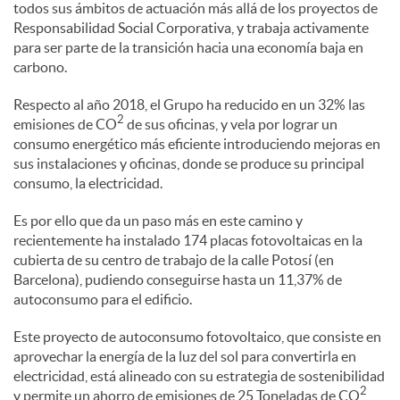
todos sus ámbitos de actuación más allá de los proyectos de
l
Responsabilidad Social Corporativa, y trabaja activamente
para ser parte de la transición hacia una economía baja en
e
carbono.
Respecto al año 2018, el Grupo ha reducido en un 32% las
2
s
emisiones de CO
de sus oficinas, y vela por lograr un
consumo energético más eficiente introduciendo mejoras en
sus instalaciones y oficinas, donde se produce su principal
consumo, la electricidad.
Es por ello que da un paso más en este camino y
recientemente ha instalado 174 placas fotovoltaicas en la
cubierta de su centro de trabajo de la calle Potosí (en
Barcelona), pudiendo conseguirse hasta un 11,37% de
autoconsumo para el edificio.
Este proyecto de autoconsumo fotovoltaico, que consiste en
aprovechar la energía de la luz del sol para convertirla en
electricidad, está alineado con su estrategia de sostenibilidad
2
y permite un ahorro de emisiones de 25 Toneladas de CO