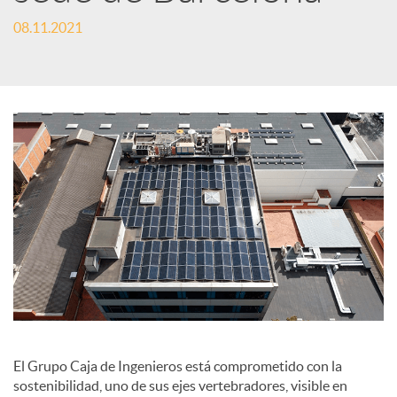
e
08.11.2021
s
S
o
c
i
a
El Grupo Caja de Ingenieros está comprometido con la
sostenibilidad, uno de sus ejes vertebradores, visible en