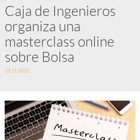
Caja de Ingenieros
e
organiza una
d
masterclass online
e
sobre Bolsa
12.11.2021
s
S
o
c