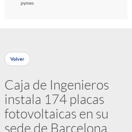
i
pymes
r
e
Volver
n
R
Caja de Ingenieros
instala 174 placas
e
fotovoltaicas en su
d
sede de Barcelona