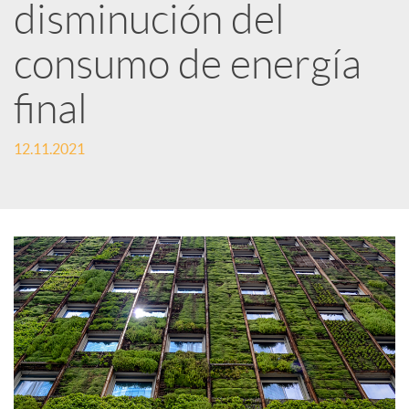
disminución del
i
consumo de energía
r
final
12.11.2021
e
n
R
e
d