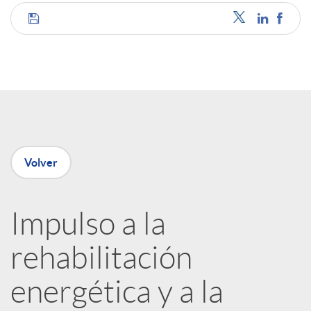
C
o
m
p
Volver
a
Impulso a la
rehabilitación
r
energética y a la
t