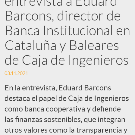
entrevista a Eduard
d
Barcons, director de
e
Banca Institucional en
Cataluña y Baleares
s
de Caja de Ingenieros
S
03.11.2021
o
En la entrevista, Eduard Barcons
destaca el papel de Caja de Ingenieros
c
como banca cooperativa y defiende
las finanzas sostenibles, que integran
i
otros valores como la transparencia y