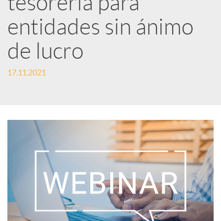
tesorería para
entidades sin ánimo
c
de lucro
a
17.11.2021
d
o
r
d
e