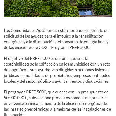
e
s
Las Comunidades Autónomas están abriendo el periodo de
solicitud de las ayudas para el impulso a la rehabilitación
energética y a la disminución del consumo de energía final y
S
de las emisiones de CO2 – Programa PREE 5000.
El objetivo del PREE 5000 es dar un impulso a la
o
sostenibilidad de la edificación en los municipios con un reto
demográfico. Estas ayudas van dirigidas a personas físicas o
jurídicas, comunidades de propietarios, empresas, entidades
c
locales y del sector público o ayuntamientos y diputaciones.
El programa PREE 5000, que cuenta con un presupuesto de
i
50.000.000 €, subvenciona proyectos como la mejora de la
envolvente térmica, la mejora de la eficiencia energética de
las instalaciones térmicas y la mejoras de las instalaciones de
a
iluminación.