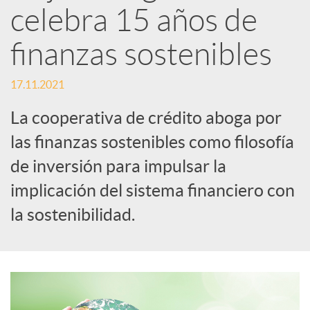
celebra 15 años de
d
finanzas sostenibles
e
17.11.2021
La cooperativa de crédito aboga por
s
las finanzas sostenibles como filosofía
de inversión para impulsar la
S
implicación del sistema financiero con
o
la sostenibilidad.
c
i