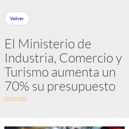
e
Volver
n
R
El Ministerio de
Industria, Comercio y
e
Turismo aumenta un
d
70% su presupuesto
e
12.11.2021
s