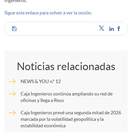
Ingenieros.
d
Sigue este enlace para volver a ver la sesión.
o
C
s
o
Noticias relacionadas
m
NEWS & YOU n.º 12
p
Caja Ingenieros continúa ampliando su red de
oficinas y llega a Reus
a
Caja Ingenieros prevé una segunda mitad de 2026
marcada por la volatilidad geopolítica y la
estabilidad económica
r