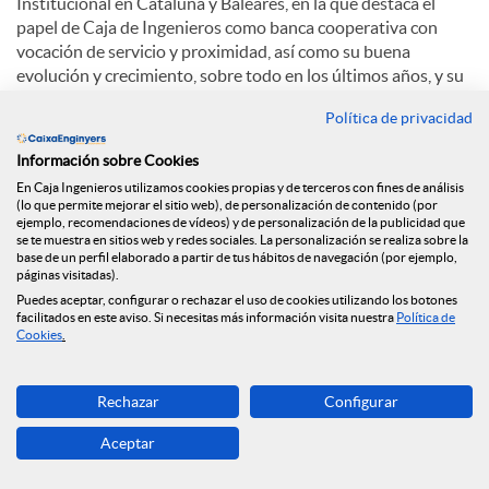
Institucional en Cataluña y Baleares, en la que destaca el
papel de Caja de Ingenieros como banca cooperativa con
vocación de servicio y proximidad, así como su buena
evolución y crecimiento, sobre todo en los últimos años, y su
papel como agente comprometido con el planeta y el
Política de privacidad
medioambiente.
Información sobre Cookies
Sobre el auge de las finanzas sostenibles, Eduard Barcons
En Caja Ingenieros utilizamos cookies propias y de terceros con fines de análisis
comenta: “La integración de factores ambientales o sociales
(lo que permite mejorar el sitio web), de personalización de contenido (por
puede provocar que la rentabilidad puede ser igual o
ejemplo, recomendaciones de vídeos) y de personalización de la publicidad que
superior. Cada vez más la gente percibe que, además de la
se te muestra en sitios web y redes sociales. La personalización se realiza sobre la
base de un perfil elaborado a partir de tus hábitos de navegación (por ejemplo,
rentabilidad económica, hay otros factores cómo la
páginas visitadas).
dimensión social, medioambiental y de la transparencia".
Puedes aceptar, configurar o rechazar el uso de cookies utilizando los botones
facilitados en este aviso. Si necesitas más información visita nuestra
Política de
En cuanto a la apuesta de Caja de Ingenieros por la
Cookies
.
digitalización, Eduard Barcons explica: “El crecimiento de
oficinas continuará siendo cómo ha sido siempre, progresivo.
Rechazar
Configurar
Y hay una apuesta clarísima por la digitalización. El mejor
está para venir”.
Aceptar