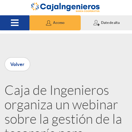
Saltar al contenido principal
Acceso
Date de alta
P
Volver
u
Caja de Ingenieros
b
organiza un webinar
l
sobre la gestión de la
i