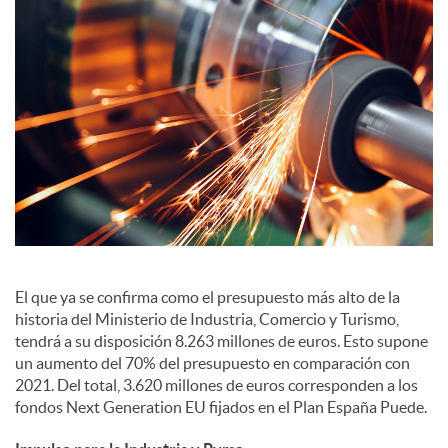
S
o
c
i
a
El que ya se confirma como el presupuesto más alto de la
historia del Ministerio de Industria, Comercio y Turismo,
l
tendrá a su disposición 8.263 millones de euros. Esto supone
un aumento del 70% del presupuesto en comparación con
2021. Del total, 3.620 millones de euros corresponden a los
e
fondos Next Generation EU fijados en el Plan España Puede.