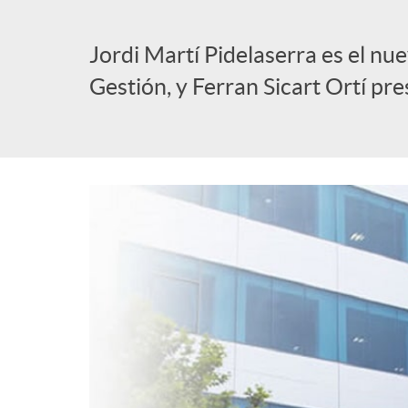
l
Jordi Martí Pidelaserra es el nu
Gestión, y Ferran Sicart Ortí pr
i
c
a
d
o
r