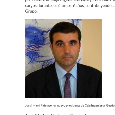
cargos durante los últimos 9 años, contribuyendo a 
n
Grupo.
i
d
o
s
Jordi Martí Pidelaserra, nuevo presidente de Caja Ingenieros Gestió