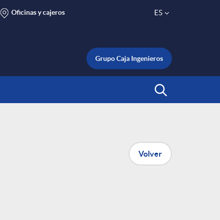
Oficinas y cajeros
ES
S
e
Grupo Caja Ingenieros
l
Abrir Buscar
e
c
Volver
t