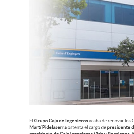
d
e
c
o
n
t
El
Grupo Caja de Ingenieros
acaba de renovar los Con
e
Martí
Pidelaserra
ostenta el cargo de
presidente d
presidente de Caja Ingenieros Vida y Pensiones
. 