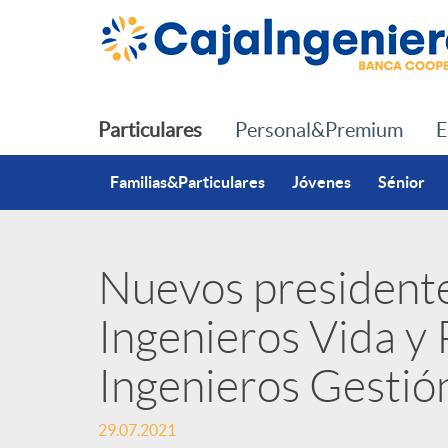
Saltar al contenido principal
Particulares
Personal&Premium
E
Familias&Particulares
Jóvenes
Sénior
Nuevos presidente
P
Ingenieros Vida y 
u
Ingenieros Gestió
b
29.07.2021