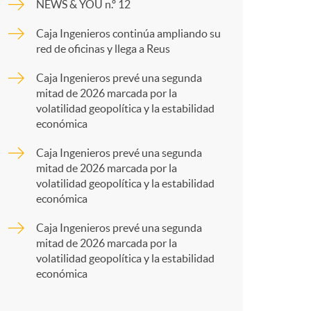
o
NEWS & YOU n.º 12
p
Caja Ingenieros continúa ampliando su
m
red de oficinas y llega a Reus
a
Caja Ingenieros prevé una segunda
a
mitad de 2026 marcada por la
r
volatilidad geopolítica y la estabilidad
económica
t
Caja Ingenieros prevé una segunda
mitad de 2026 marcada por la
volatilidad geopolítica y la estabilidad
económica
Caja Ingenieros prevé una segunda
r
mitad de 2026 marcada por la
volatilidad geopolítica y la estabilidad
económica
e