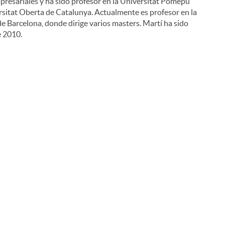
resariales y ha sido profesor en la Universitat Pomepu
iversitat Oberta de Catalunya. Actualmente es profesor en la
e Barcelona, donde dirige varios masters. Martí ha sido
e 2010.
i
l