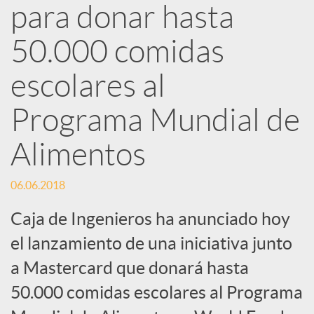
d
para donar hasta
e
50.000 comidas
escolares al
s
Programa Mundial de
S
Alimentos
o
06.06.2018
Caja de Ingenieros ha anunciado hoy
c
el lanzamiento de una iniciativa junto
i
a Mastercard que donará hasta
50.000 comidas escolares al Programa