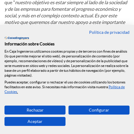
que "
nuestro objetivo es estar siempre al lado de la sociedad
y de las empresas para fomentar el progreso económico y
social, y más en el complejo contexto actual. Es por este
motivo que queremos dar nuestro apoyo a este importante
congreso, punto de encuentro y debate sobre el modelo
Política de privacidad
empresarial y económico de Cataluña"
.
Información sobre Cookies
En Caja Ingenieros utilizamos cookies propias y de terceros con fines de análisis
C
(lo que permite mejorar el sitio web), de personalización de contenido (por
ejemplo, recomendaciones de vídeos) y de personalización de la publicidad que
se te muestra en sitios web y redes sociales. La personalización se realiza sobre la
base de un perfil elaborado a partir de tus hábitos de navegación (por ejemplo,
o
páginas visitadas).
Puedes aceptar, configurar o rechazar el uso de cookies utilizando los botones
Noticias relacionadas
facilitados en este aviso. Si necesitas más información visita nuestra
Política de
Cookies
.
m
Caja Ingenieros refuerza su compromiso con la
Rechazar
Configurar
economía social con su incorporación al Grupo
p
Clade
Aceptar
Caja Ingenieros refuerza su presencia en Madrid