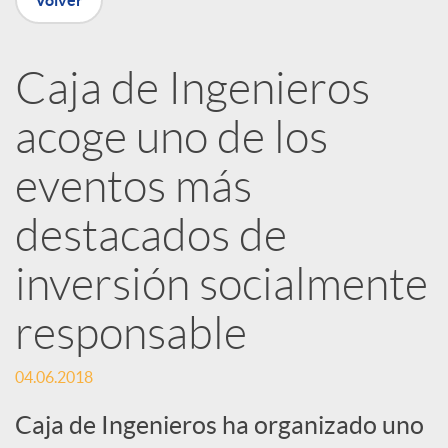
Volver
R
Caja de Ingenieros
e
acoge uno de los
d
eventos más
e
destacados de
inversión socialmente
s
responsable
S
04.06.2018
o
Caja de Ingenieros ha organizado uno