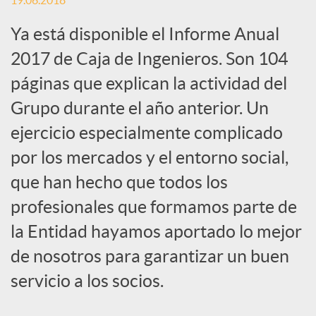
19.06.2018
c
Ya está disponible el Informe Anual
2017 de Caja de Ingenieros. Son 104
a
páginas que explican la actividad del
Grupo durante el año anterior. Un
d
ejercicio especialmente complicado
por los mercados y el entorno social,
o
que han hecho que todos los
profesionales que formamos parte de
r
la Entidad hayamos aportado lo mejor
de nosotros para garantizar un buen
d
servicio a los socios.
e