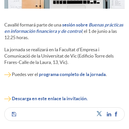
Cavallé formará parte de una
sesión sobre
Buenas prácticas
en información financiera y de control
, el 1 de junio a las
12.25 horas.
La jornada se realizará en la Facultat d'Empresa i
Comunicació de la Universitat de Vic (Edificio Torre dels
Frares-Calle de la Laura, 13, Vic).
Puedes ver el
programa completo de la jornada
.
Descarga en este enlace la invitación.
C