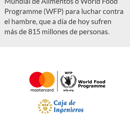
a
Mundial de Alimentos o World Food
Programme (WFP) para luchar contra
l
el hambre, que a día de hoy sufren
más de 815 millones de personas.
e
s