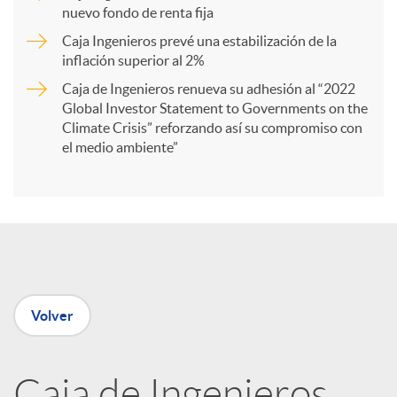
r
nuevo fondo de renta fija
Caja Ingenieros prevé una estabilización de la
t
inflación superior al 2%
Caja de Ingenieros renueva su adhesión al “2022
i
Global Investor Statement to Governments on the
Climate Crisis” reforzando así su compromiso con
el medio ambiente”
r
e
n
Volver
R
Caja de Ingenieros