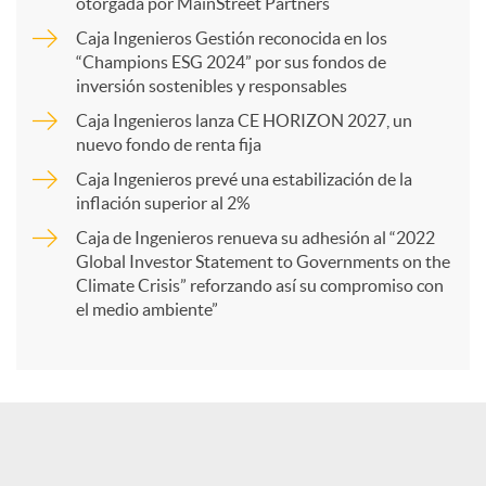
p
otorgada por MainStreet Partners
Caja Ingenieros Gestión reconocida en los
a
“Champions ESG 2024” por sus fondos de
inversión sostenibles y responsables
Caja Ingenieros lanza CE HORIZON 2027, un
r
nuevo fondo de renta fija
Caja Ingenieros prevé una estabilización de la
t
inflación superior al 2%
Caja de Ingenieros renueva su adhesión al “2022
i
Global Investor Statement to Governments on the
Climate Crisis” reforzando así su compromiso con
el medio ambiente”
r
e