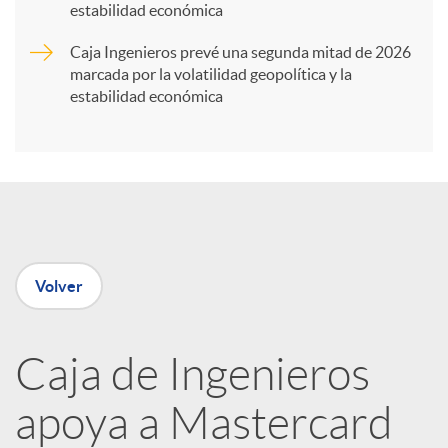
t
estabilidad económica
Caja Ingenieros prevé una segunda mitad de 2026
i
marcada por la volatilidad geopolítica y la
estabilidad económica
r
e
n
Volver
R
Caja de Ingenieros
e
apoya a Mastercard