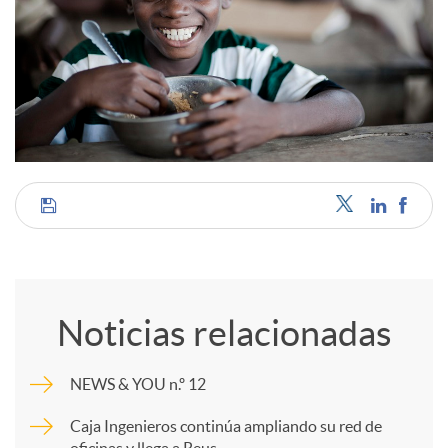
C
o
Noticias relacionadas
m
NEWS & YOU n.º 12
p
Caja Ingenieros continúa ampliando su red de