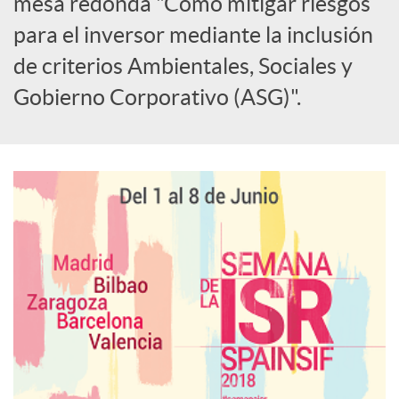
i
mesa redonda "Cómo mitigar riesgos
para el inversor mediante la inclusión
a
de criterios Ambientales, Sociales y
Gobierno Corporativo (ASG)".
l
e
s