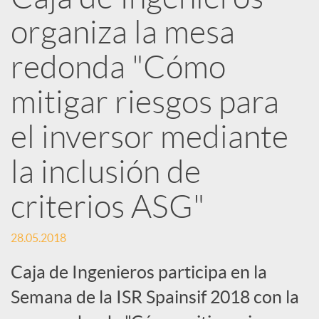
e
organiza la mesa
d
redonda "Cómo
e
mitigar riesgos para
el inversor mediante
s
la inclusión de
S
criterios ASG"
o
28.05.2018
Caja de Ingenieros participa en la
c
Semana de la ISR Spainsif 2018 con la