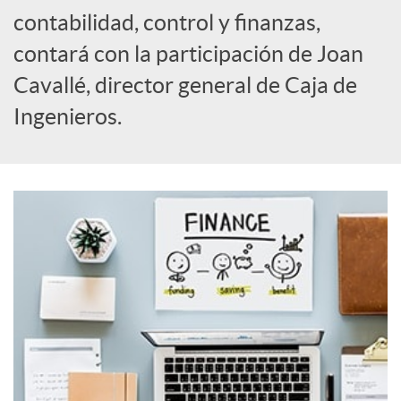
o
contabilidad, control y finanzas,
c
contará con la participación de Joan
Cavallé, director general de Caja de
i
Ingenieros.
a
l
e
s