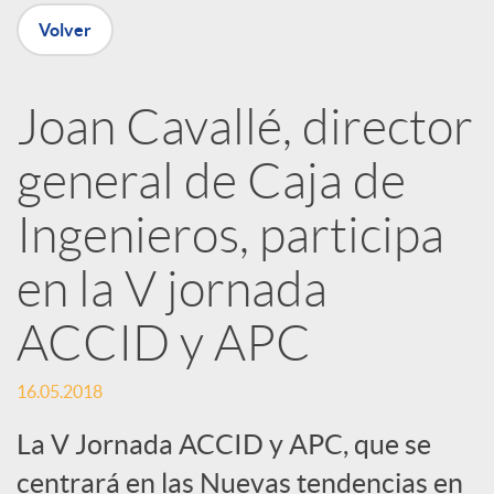
n
Volver
R
Joan Cavallé, director
e
general de Caja de
d
Ingenieros, participa
e
en la V jornada
ACCID y APC
s
16.05.2018
S
La V Jornada ACCID y APC, que se
centrará en las Nuevas tendencias en