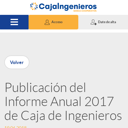
Saltar al contenido principal
Acceso
Date de alta
P
Volver
u
Publicación del
b
Informe Anual 2017
l
de Caja de Ingenieros
i