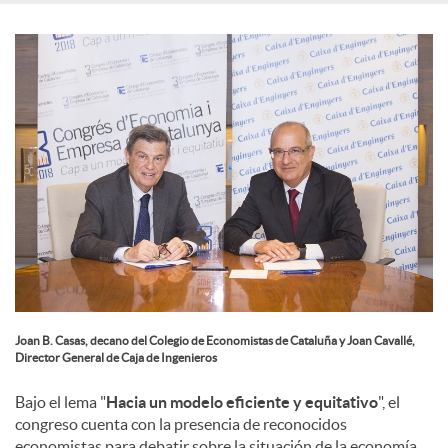
e
s
Joan B. Casas, decano del Colegio de Economistas de Cataluña y Joan Cavallé,
Director General de Caja de Ingenieros
Bajo el lema "
Hacia un modelo eficiente y equitativo
", el
congreso cuenta con la presencia de reconocidos
economistas para debatir sobre la situación de la economía