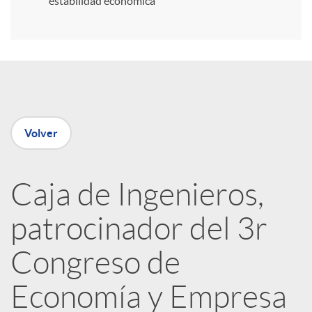
estabilidad económica
r
e
n
Volver
R
Caja de Ingenieros,
e
patrocinador del 3r
d
Congreso de
e
Economía y Empresa