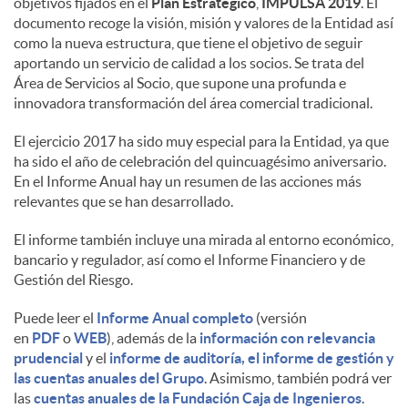
objetivos fijados en el
Plan Estratégico
,
IMPULSA 2019
. El
documento recoge la visión, misión y valores de la Entidad así
d
como la nueva estructura, que tiene el objetivo de seguir
aportando un servicio de calidad a los socios. Se trata del
Área de Servicios al Socio, que supone una profunda e
o
innovadora transformación del área comercial tradicional.
El ejercicio 2017 ha sido muy especial para la Entidad, ya que
s
ha sido el año de celebración del quincuagésimo aniversario.
En el Informe Anual hay un resumen de las acciones más
relevantes que se han desarrollado.
El informe también incluye una mirada al entorno económico,
bancario y regulador, así como el Informe Financiero y de
Gestión del Riesgo.
Puede leer el
Informe Anual completo
(versión
en
PDF
o
WEB
), además de la
información con relevancia
prudencial
y el
informe de auditoría, el informe de gestión y
las cuentas anuales del Grupo
. Asimismo, también podrá ver
las
cuentas anuales de la Fundación Caja de Ingenieros
.