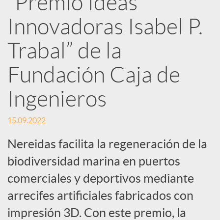
“Premio Ideas
Innovadoras Isabel P.
c
Trabal” de la
a
Fundación Caja de
d
Ingenieros
o
15.09.2022
Nereidas facilita la regeneración de la
r
biodiversidad marina en puertos
comerciales y deportivos mediante
d
arrecifes artificiales fabricados con
e
impresión 3D. Con este premio, la