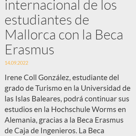
internacional de los
e
estudiantes de
Mallorca con la Beca
s
Erasmus
S
14.09.2022
o
Irene Coll González, estudiante del
grado de Turismo en la Universidad de
c
las Islas Baleares, podrá continuar sus
estudios en la Hochschule Worms en
i
Alemania, gracias a la Beca Erasmus
a
de Caja de Ingenieros. La Beca