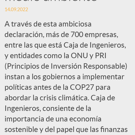
c
14.09.2022
A través de esta ambiciosa
i
declaración, más de 700 empresas,
entre las que está Caja de Ingenieros,
a
y entidades como la ONU y PRI
(Principios de Inversión Responsable)
l
instan a los gobiernos a implementar
e
políticas antes de la COP27 para
abordar la crisis climática. Caja de
s
Ingenieros, consiente de la
importancia de una economía
sostenible y del papel que las finanzas