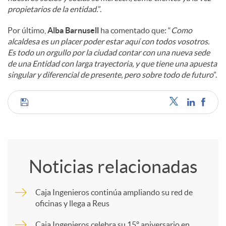
propietarios de la entidad.
”.
Por último,
Alba Barnusell
ha comentado que: “
Como
alcaldesa es un placer poder estar aquí con todos vosotros.
Es todo un orgullo por la ciudad contar con una nueva sede
de una Entidad con larga trayectoria, y que tiene una apuesta
singular y diferencial de presente, pero sobre todo de futuro
”.
C
o
Noticias relacionadas
m
Caja Ingenieros continúa ampliando su red de
oficinas y llega a Reus
p
Caja Ingenieros celebra su 15º aniversario en