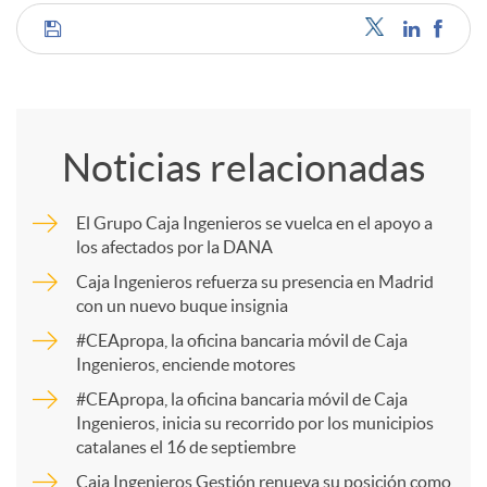
C
o
Noticias relacionadas
m
El Grupo Caja Ingenieros se vuelca en el apoyo a
los afectados por la DANA
p
Caja Ingenieros refuerza su presencia en Madrid
con un nuevo buque insignia
a
#CEApropa, la oficina bancaria móvil de Caja
Ingenieros, enciende motores
r
#CEApropa, la oficina bancaria móvil de Caja
Ingenieros, inicia su recorrido por los municipios
catalanes el 16 de septiembre
t
Caja Ingenieros Gestión renueva su posición como