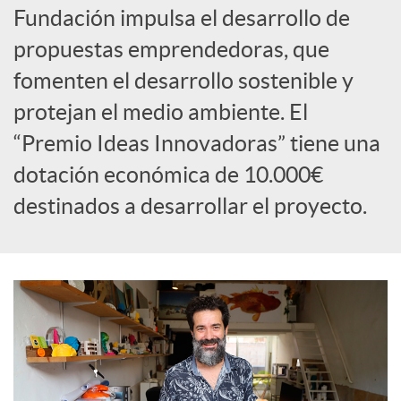
Fundación impulsa el desarrollo de
c
propuestas emprendedoras, que
fomenten el desarrollo sostenible y
o
protejan el medio ambiente. El
“Premio Ideas Innovadoras” tiene una
n
dotación económica de 10.000€
destinados a desarrollar el proyecto.
t
e
n
i