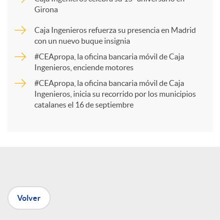
Girona
a
Caja Ingenieros refuerza su presencia en Madrid
con un nuevo buque insignia
r
#CEApropa, la oficina bancaria móvil de Caja
Ingenieros, enciende motores
t
#CEApropa, la oficina bancaria móvil de Caja
Ingenieros, inicia su recorrido por los municipios
catalanes el 16 de septiembre
i
r
e
Volver
n