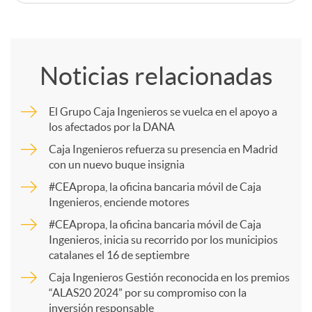
C
o
Noticias relacionadas
m
El Grupo Caja Ingenieros se vuelca en el apoyo a
los afectados por la DANA
p
Caja Ingenieros refuerza su presencia en Madrid
con un nuevo buque insignia
a
#CEApropa, la oficina bancaria móvil de Caja
Ingenieros, enciende motores
r
#CEApropa, la oficina bancaria móvil de Caja
Ingenieros, inicia su recorrido por los municipios
catalanes el 16 de septiembre
t
Caja Ingenieros Gestión reconocida en los premios
“ALAS20 2024” por su compromiso con la
inversión responsable