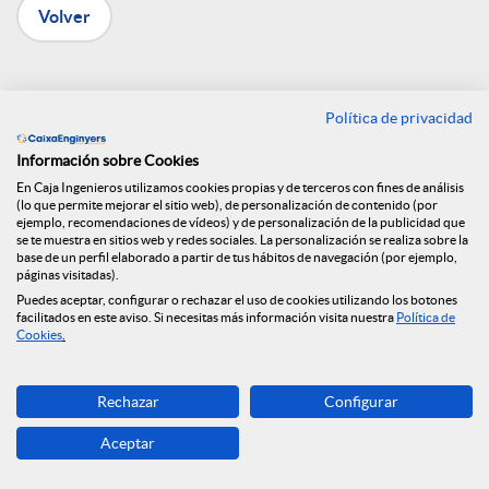
Volver
n
R
Caja de Ingenieros
Política de privacidad
firma un convenio con
e
Información sobre Cookies
En Caja Ingenieros utilizamos cookies propias y de terceros con fines de análisis
el Colegio de
(lo que permite mejorar el sitio web), de personalización de contenido (por
ejemplo, recomendaciones de vídeos) y de personalización de la publicidad que
d
se te muestra en sitios web y redes sociales. La personalización se realiza sobre la
Arquitectura Técnica
base de un perfil elaborado a partir de tus hábitos de navegación (por ejemplo,
páginas visitadas).
e
Puedes aceptar, configurar o rechazar el uso de cookies utilizando los botones
de Barcelona
facilitados en este aviso. Si necesitas más información visita nuestra
Política de
Cookies
.
s
12.09.2022
Rechazar
Configurar
Con este convenio, ligado a las ayudas
S
Aceptar
de los Fondos Next Generation EU ya