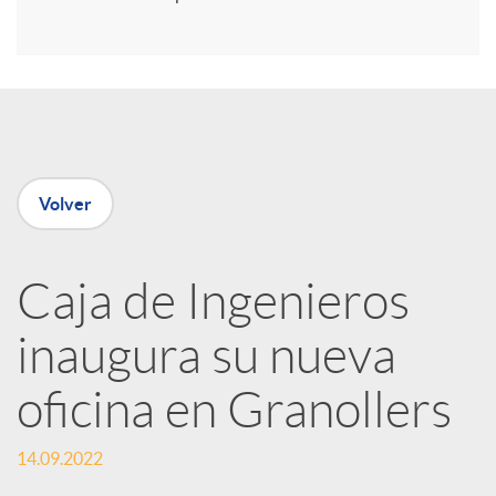
i
r
e
Volver
n
R
Caja de Ingenieros
inaugura su nueva
e
oficina en Granollers
d
14.09.2022