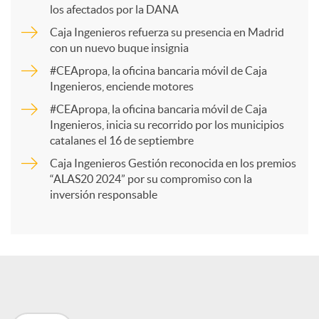
los afectados por la DANA
p
Caja Ingenieros refuerza su presencia en Madrid
con un nuevo buque insignia
a
#CEApropa, la oficina bancaria móvil de Caja
Ingenieros, enciende motores
r
#CEApropa, la oficina bancaria móvil de Caja
Ingenieros, inicia su recorrido por los municipios
catalanes el 16 de septiembre
t
Caja Ingenieros Gestión reconocida en los premios
“ALAS20 2024” por su compromiso con la
i
inversión responsable
r
e