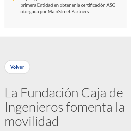
primera Entidad en obtener la certificación ASG
i
otorgada por MainStreet Partners
r
e
Volver
n
R
La Fundación Caja de
Ingenieros fomenta la
e
movilidad
d