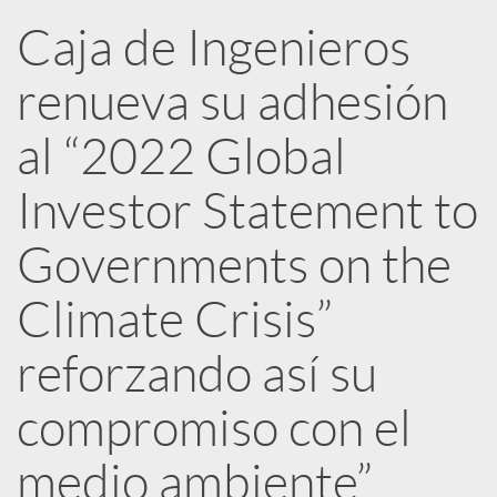
R
Caja de Ingenieros
renueva su adhesión
e
al “2022 Global
d
Investor Statement to
e
Governments on the
Climate Crisis”
s
reforzando así su
S
compromiso con el
o
medio ambiente”