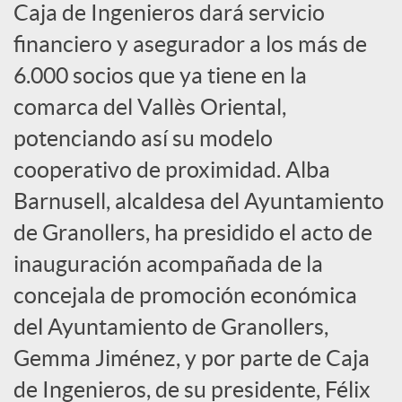
e
Caja de Ingenieros dará servicio
financiero y asegurador a los más de
s
6.000 socios que ya tiene en la
comarca del Vallès Oriental,
S
potenciando así su modelo
cooperativo de proximidad. Alba
o
Barnusell, alcaldesa del Ayuntamiento
c
de Granollers, ha presidido el acto de
inauguración acompañada de la
i
concejala de promoción económica
del Ayuntamiento de Granollers,
a
Gemma Jiménez, y por parte de Caja
de Ingenieros, de su presidente, Félix