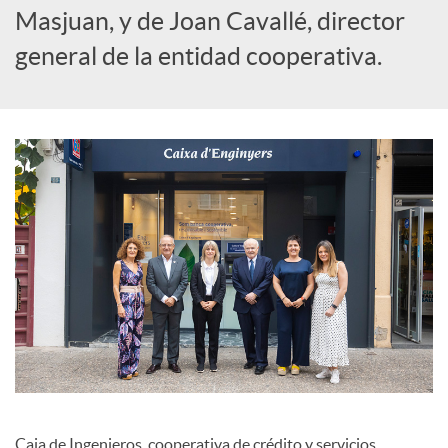
l
Masjuan, y de Joan Cavallé, director
general de la entidad cooperativa.
e
s
Caja de Ingenieros, cooperativa de crédito y servicios