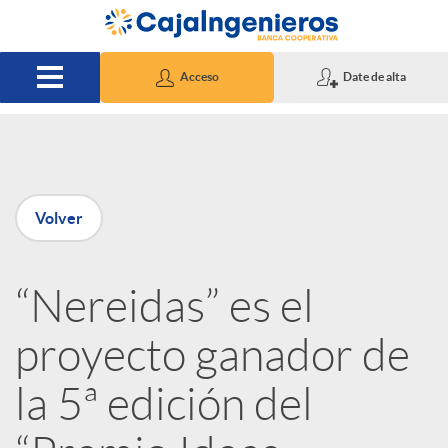
Saltar al contenido principal
Acceso
Date de alta
P
Volver
u
“Nereidas” es el
b
proyecto ganador de
l
la 5ª edición del
i