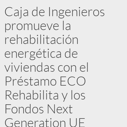
n
Caja de Ingenieros
R
promueve la
e
rehabilitación
energética de
d
viviendas con el
e
Préstamo ECO
s
Rehabilita y los
Fondos Next
S
Generation UE