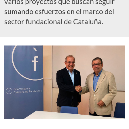
varios proyectos que buscan seguir
sumando esfuerzos en el marco del
i
sector fundacional de Cataluña.
a
l
e
s