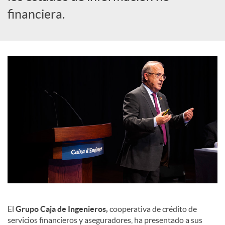
a
financiera.
l
e
s
El
Grupo Caja de Ingenieros,
cooperativa de crédito de
servicios financieros y aseguradores, ha presentado a sus