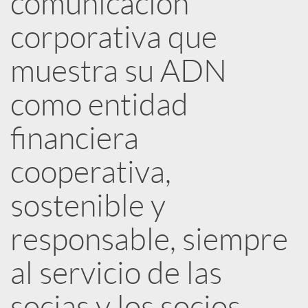
comunicación
corporativa que
c
muestra su ADN
a
como entidad
d
financiera
o
cooperativa,
sostenible y
r
responsable, siempre
d
al servicio de las
e
socias y los socios