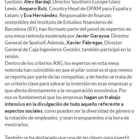
Gestión;
Alex Bardaji
, Director Southern Europe Glass
Lewis;
Amparo Ruiz
, Country Head de DPAM para España y
Latam; y
Eva Hernández
, Responsable de finanzas
sostenibles del Instituto de Estudios financieros de
Barcelona (IEF), han formado parte del panel de expertos en
una mesa redonda moderada por
Javier Garayoa
, Director
General de Spainsif. Además,
Xavier Fàbregas
, Director
General de Caja Ingenieros Gestión, también participó en la
sesión.
Dentro de los criterios ASG, los expertos en esta mesa
redonda han coincidido en que el pilar social es el que menos
se reporta por parte de las compañías, y de hecho se trata de
un criterio clave para valorar la inversión en esas empresas y
que afecta directamente a la recuperación económica. Por
eso es fundamental que las empresas
hagan un trabajo
intensivo en la divulgación de todo aquello referente a
aspectos sociales
, como pueden ser la diversidad de género o
la rotación de empleados, y sean transparentes a la hora de
mostrarlos.
También se ha destacado que una de las claves para invertir