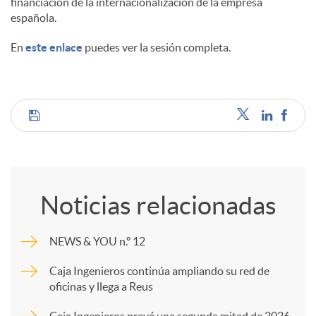
financiación de la internacionalización de la empresa
española.
En
este enlace
puedes ver la sesión completa.
C
o
Noticias relacionadas
m
NEWS & YOU n.º 12
p
Caja Ingenieros continúa ampliando su red de
oficinas y llega a Reus
a
Caja Ingenieros prevé una segunda mitad de 2026