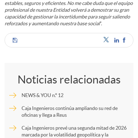
estables, seguros y eficientes. No me cabe duda que el equipo
profesional de nuestra Entidad volverá a demostrar su gran
capacidad de gestionar la incertidumbe para seguir saliendo
reforzados y aumentando nuestra base social
”.
C
o
Noticias relacionadas
m
NEWS & YOU n.º 12
p
Caja Ingenieros continúa ampliando su red de
oficinas y llega a Reus
a
Caja Ingenieros prevé una segunda mitad de 2026
marcada por la volatilidad geopolítica y la