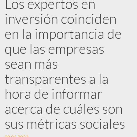
Los expertos en
e
inversión coinciden
d
en la importancia de
e
que las empresas
sean más
s
transparentes a la
S
hora de informar
o
acerca de cuáles son
sus métricas sociales
c