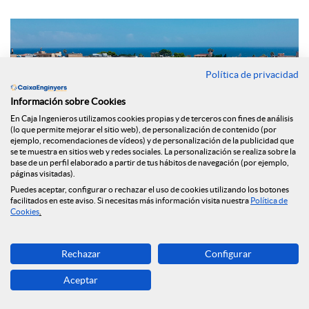
Política de privacidad
Información sobre Cookies
En Caja Ingenieros utilizamos cookies propias y de terceros con fines de análisis
(lo que permite mejorar el sitio web), de personalización de contenido (por
ejemplo, recomendaciones de vídeos) y de personalización de la publicidad que
se te muestra en sitios web y redes sociales. La personalización se realiza sobre la
base de un perfil elaborado a partir de tus hábitos de navegación (por ejemplo,
páginas visitadas).
Puedes aceptar, configurar o rechazar el uso de cookies utilizando los botones
facilitados en este aviso. Si necesitas más información visita nuestra
Política de
Cookies
.
En su apuesta por contribuir en la sostenibilidad y el medio
ambiente, el
Grupo Caja de Ingenieros ha reforzado su
Rechazar
Configurar
cartera de productos con el lanzamiento del nuevo
Préstamo ECO Rehabilita,
que estará disponible para sus
Aceptar
socios y socias, con el objetivo de colaborar en la concesión
de financiación a particulares, empresas y comunidades de