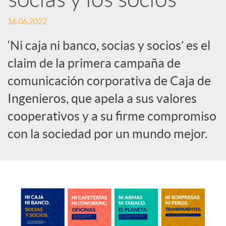
c
16.06.2022
‘Ni caja ni banco, socias y socios’ es el
o
claim de la primera campaña de
comunicación corporativa de Caja de
n
Ingenieros, que apela a sus valores
cooperativos y a su firme compromiso
t
con la sociedad por un mundo mejor.
e
n
i