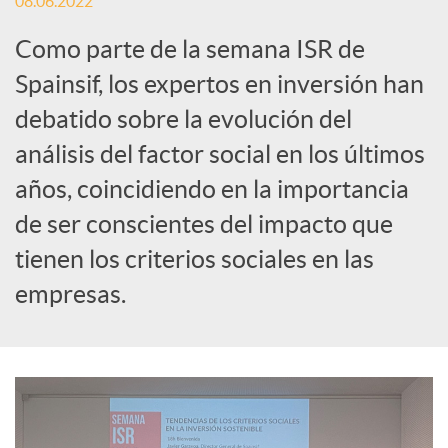
08.06.2022
i
Como parte de la semana ISR de
a
Spainsif, los expertos en inversión han
debatido sobre la evolución del
l
análisis del factor social en los últimos
años, coincidiendo en la importancia
e
de ser conscientes del impacto que
tienen los criterios sociales en las
s
empresas.