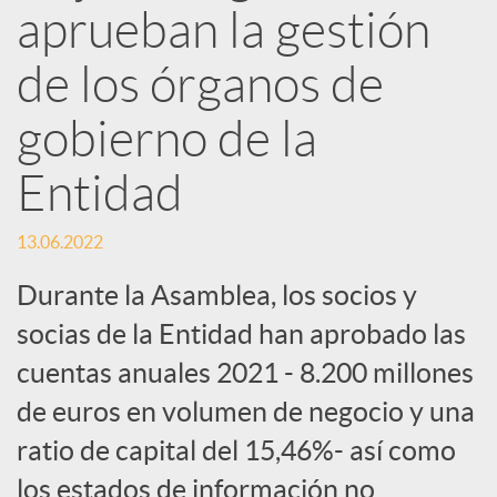
d
aprueban la gestión
e
de los órganos de
gobierno de la
s
Entidad
S
13.06.2022
o
Durante la Asamblea, los socios y
socias de la Entidad han aprobado las
c
cuentas anuales 2021 - 8.200 millones
de euros en volumen de negocio y una
i
ratio de capital del 15,46%- así como
los estados de información no