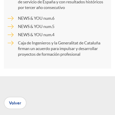
p
de servicio de España y con resultados históricos
por tercer año consecutivo
a
NEWS & YOU num.6
NEWS & YOU num.5
r
NEWS & YOU num.4
Caja de Ingenieros y la Generalitat de Cataluña
t
firman un acuerdo para impulsar y desarrollar
proyectos de formación profesional
i
r
e
Volver