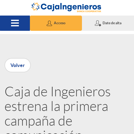
Saltar al contenido principal
Acceso
Date de alta
P
Volver
u
Caja de Ingenieros
b
estrena la primera
l
campaña de
i