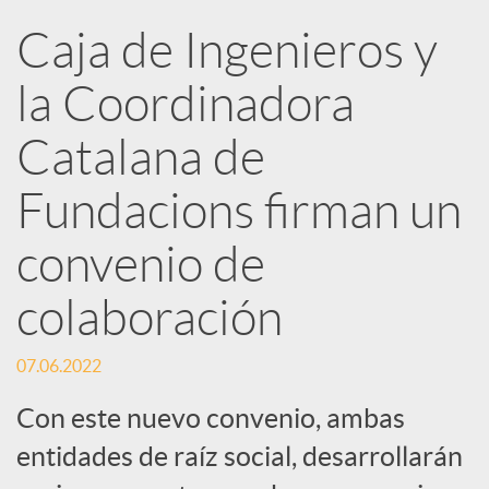
Caja de Ingenieros y
e
la Coordinadora
d
Catalana de
e
Fundacions firman un
convenio de
s
colaboración
S
07.06.2022
o
Con este nuevo convenio, ambas
entidades de raíz social, desarrollarán
c