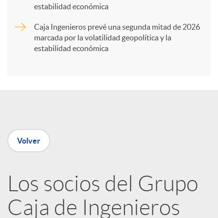
t
estabilidad económica
Caja Ingenieros prevé una segunda mitad de 2026
i
marcada por la volatilidad geopolítica y la
estabilidad económica
r
e
n
Volver
R
Los socios del Grupo
e
Caja de Ingenieros