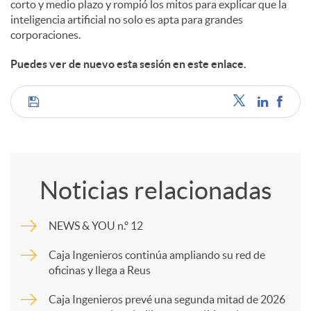
corto y medio plazo y rompió los mitos para explicar que la
inteligencia artificial no solo es apta para grandes
corporaciones.
Puedes ver de nuevo esta sesión en este enlace.
C
o
Noticias relacionadas
m
NEWS & YOU n.º 12
p
Caja Ingenieros continúa ampliando su red de
oficinas y llega a Reus
a
Caja Ingenieros prevé una segunda mitad de 2026