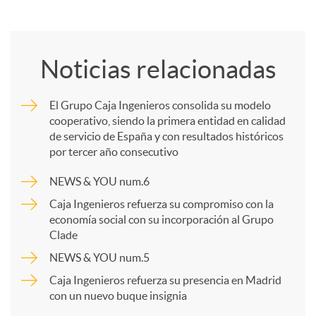
o
Noticias relacionadas
m
El Grupo Caja Ingenieros consolida su modelo
cooperativo, siendo la primera entidad en calidad
p
de servicio de España y con resultados históricos
por tercer año consecutivo
a
NEWS & YOU num.6
Caja Ingenieros refuerza su compromiso con la
r
economía social con su incorporación al Grupo
Clade
NEWS & YOU num.5
t
Caja Ingenieros refuerza su presencia en Madrid
con un nuevo buque insignia
i