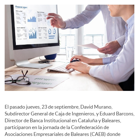
i
a
l
e
s
El pasado jueves, 23 de septiembre, David Murano,
Subdirector General de Caja de Ingenieros, y Eduard Barcons,
Director de Banca Institucional en Cataluña y Baleares,
participaron en la jornada de la Confederación de
Asociaciones Empresariales de Baleares (CAEB) donde