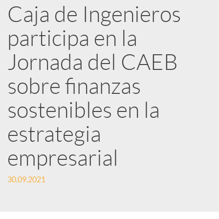
Caja de Ingenieros
e
participa en la
d
Jornada del CAEB
e
sobre finanzas
sostenibles en la
s
estrategia
S
empresarial
o
30.09.2021
c