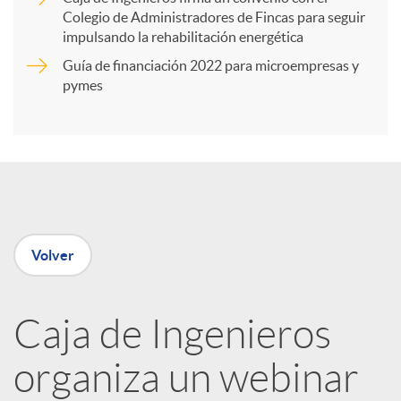
Colegio de Administradores de Fincas para seguir
t
impulsando la rehabilitación energética
Guía de financiación 2022 para microempresas y
i
pymes
r
e
Volver
n
R
Caja de Ingenieros
organiza un webinar
e