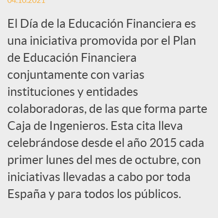
04.10.2021
c
El Día de la Educación Financiera es
una iniciativa promovida por el Plan
a
de Educación Financiera
conjuntamente con varias
d
instituciones y entidades
colaboradoras, de las que forma parte
o
Caja de Ingenieros. Esta cita lleva
celebrándose desde el año 2015 cada
r
primer lunes del mes de octubre, con
iniciativas llevadas a cabo por toda
d
España y para todos los públicos.
e