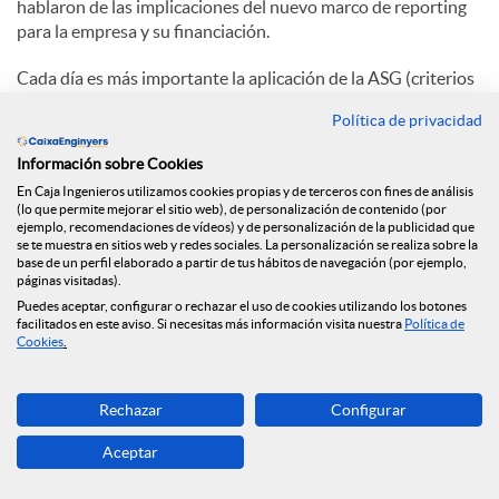
hablaron de las implicaciones del nuevo marco de reporting
para la empresa y su financiación.
Cada día es más importante la aplicación de la ASG (criterios
ambientales, sociales y de gobernanza) en la estrategia de las
Política de privacidad
empresas, y el paquete legislativo sobre financiación
sostenible marca un antes y después en las obligaciones de
Información sobre Cookies
reporting en materia de sostenibilidad.
En Caja Ingenieros utilizamos cookies propias y de terceros con fines de análisis
(lo que permite mejorar el sitio web), de personalización de contenido (por
En la ponencia se explicó el marco regulatorio, el posible
ejemplo, recomendaciones de vídeos) y de personalización de la publicidad que
tratamiento que harán las entidades financieras y las
se te muestra en sitios web y redes sociales. La personalización se realiza sobre la
base de un perfil elaborado a partir de tus hábitos de navegación (por ejemplo,
obligaciones y posibles estrategias que deberían tener en
páginas visitadas).
consideración las empresas.
Puedes aceptar, configurar o rechazar el uso de cookies utilizando los botones
facilitados en este aviso. Si necesitas más información visita nuestra
Política de
Sigue este enlace para volver a ver la sesión:
Cookies
.
https://youtu.be/FZwWJ5nWTgI
Rechazar
Configurar
C
Aceptar