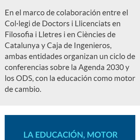
S
En el marco de colaboración entre el
o
Col·legi de Doctors i Llicenciats en
Filosofia i Lletres i en Ciències de
c
Catalunya y Caja de Ingenieros,
ambas entidades organizan un ciclo de
i
conferencias sobre la Agenda 2030 y
los ODS, con la educación como motor
a
de cambio.
l
e