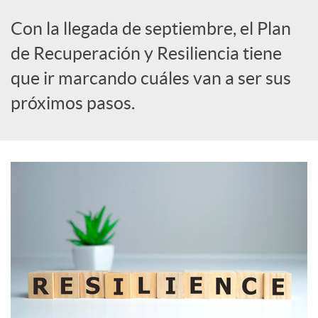
Con la llegada de septiembre, el Plan
s
de Recuperación y Resiliencia tiene
que ir marcando cuáles van a ser sus
S
próximos pasos.
o
c
i
a
l