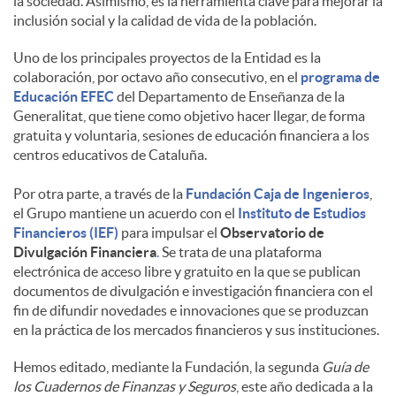
la sociedad. Asimismo, es la herramienta clave para mejorar la
inclusión social y la calidad de vida de la población.
d
Uno de los principales proyectos de la Entidad es la
colaboración, por octavo año consecutivo, en el
programa de
o
Educación EFEC
del Departamento de Enseñanza de la
Generalitat, que tiene como objetivo hacer llegar, de forma
gratuita y voluntaria, sesiones de educación financiera a los
s
centros educativos de Cataluña.
Por otra parte, a través de la
Fundación Caja de Ingenieros
,
el Grupo mantiene un acuerdo con el
Instituto de Estudios
Financieros (IEF)
para impulsar el
Observatorio de
Divulgación Financiera
.
Se trata de una plataforma
electrónica de acceso libre y gratuito en la que se publican
documentos de divulgación e investigación financiera con el
fin de difundir novedades e innovaciones que se produzcan
en la práctica de los mercados financieros y sus instituciones.
Hemos editado, mediante la Fundación, la segunda
Guía de
los Cuadernos de Finanzas y Seguros
, este año dedicada a la