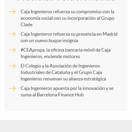
m
Caja Ingenieros refuerza su compromiso con la
economía social con su incorporación al Grupo
p
Clade
Caja Ingenieros refuerza su presencia en Madrid
a
con un nuevo buque insignia
#CEApropa, la oficina bancaria móvil de Caja
Ingenieros, enciende motores
r
El Colegio y la Asociación de Ingenieros
Industriales de Cataluña y el Grupo Caja
t
Ingenieros renuevan su alianza estratégica
Caja Ingenieros apuesta por la innovación y se
i
suma al Barcelona Finance Hub
r