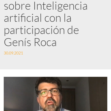
sobre Inteligencia
d
artificial con la
e
participación de
Genís Roca
s
30.09.2021
S
o
c
i