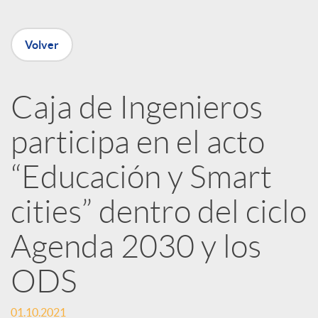
e
Volver
n
R
Caja de Ingenieros
participa en el acto
e
“Educación y Smart
d
cities” dentro del ciclo
e
Agenda 2030 y los
ODS
s
01.10.2021