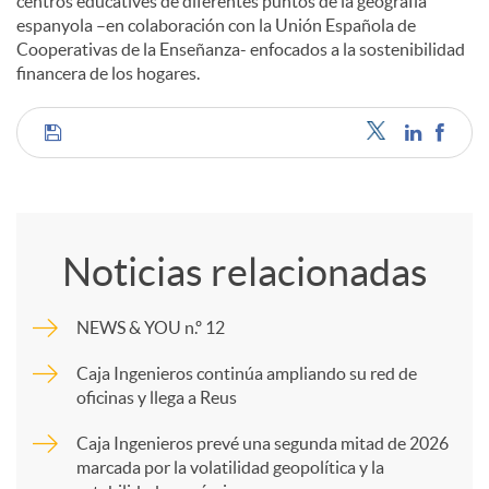
centros educatives de diferentes puntos de la geografía
espanyola –en colaboración con la Unión Española de
Cooperativas de la Enseñanza- enfocados a la sostenibilidad
financera de los hogares.
C
o
Noticias relacionadas
m
NEWS & YOU n.º 12
p
Caja Ingenieros continúa ampliando su red de
oficinas y llega a Reus
a
Caja Ingenieros prevé una segunda mitad de 2026
marcada por la volatilidad geopolítica y la