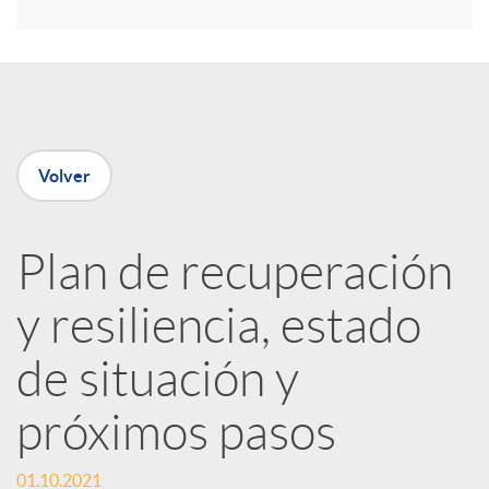
r
e
Volver
n
Plan de recuperación
R
y resiliencia, estado
e
de situación y
d
próximos pasos
e
01.10.2021