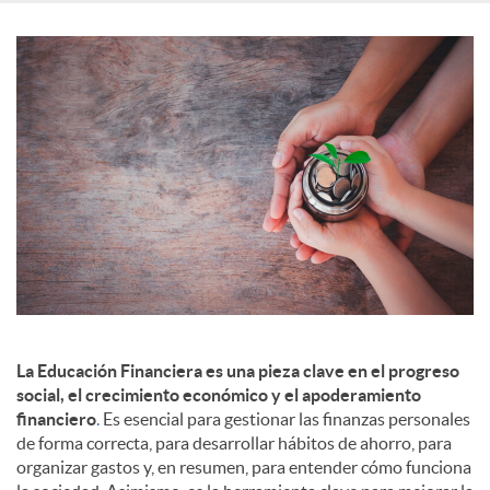
c
o
n
t
e
La Educación Financiera es una pieza clave en el progreso
social, el crecimiento económico y el apoderamiento
n
financiero
.
Es esencial para gestionar las finanzas personales
de forma correcta, para desarrollar hábitos de ahorro, para
i
organizar gastos y, en resumen, para entender cómo funciona