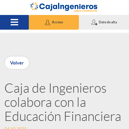
Saltar al contenido principal
Acceso
Date de alta
P
Volver
u
Caja de Ingenieros
b
colabora con la
l
Educación Financiera
i