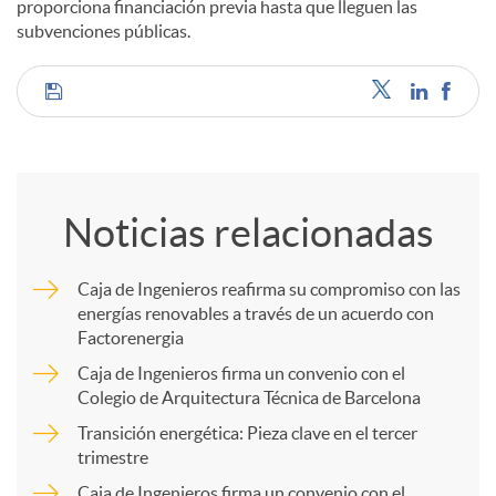
proporciona financiación previa hasta que lleguen las
subvenciones públicas.
C
o
Noticias relacionadas
m
Caja de Ingenieros reafirma su compromiso con las
energías renovables a través de un acuerdo con
p
Factorenergia
Caja de Ingenieros firma un convenio con el
a
Colegio de Arquitectura Técnica de Barcelona
Transición energética: Pieza clave en el tercer
trimestre
r
Caja de Ingenieros firma un convenio con el