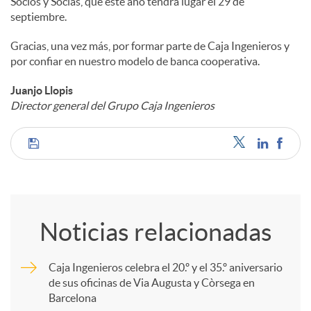
Socios y Socias, que este año tendrá lugar el 29 de
septiembre.
Gracias, una vez más, por formar parte de Caja Ingenieros y
por confiar en nuestro modelo de banca cooperativa.
Juanjo Llopis
Director general del Grupo Caja Ingenieros
C
o
Noticias relacionadas
m
Caja Ingenieros celebra el 20.º y el 35.º aniversario
de sus oficinas de Via Augusta y Còrsega en
p
Barcelona