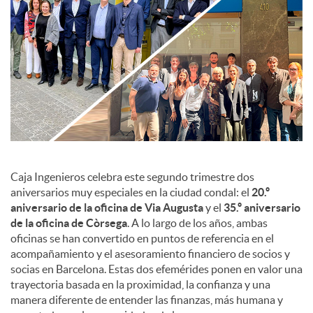
c
o
n
t
Caja Ingenieros celebra este segundo trimestre dos
aniversarios muy especiales en la ciudad condal: el
20.º
aniversario de la oficina de Via Augusta
y el
35.º aniversario
e
de la oficina de Còrsega
. A lo largo de los años, ambas
oficinas se han convertido en puntos de referencia en el
n
acompañamiento y el asesoramiento financiero de socios y
socias en Barcelona. Estas dos efemérides ponen en valor una
trayectoria basada en la proximidad, la confianza y una
i
manera diferente de entender las finanzas, más humana y