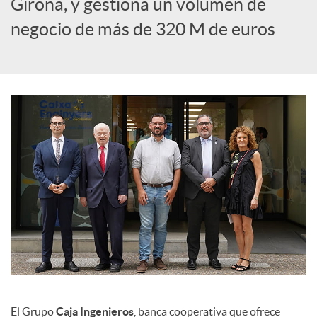
Girona, y gestiona un volumen de
c
negocio de más de 320 M de euros
i
a
l
e
s
El Grupo
Caja Ingenieros
, banca cooperativa que ofrece