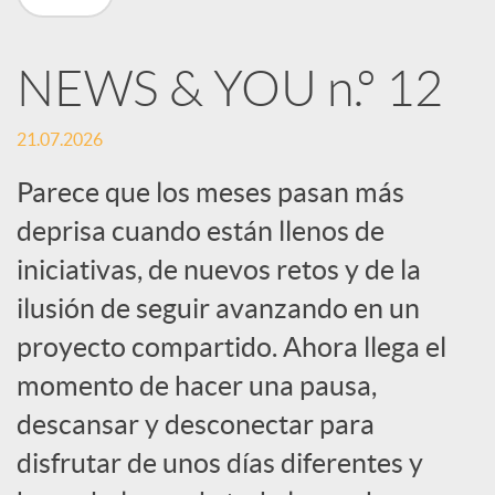
n
NEWS & YOU n.º 12
R
21.07.2026
e
Parece que los meses pasan más
deprisa cuando están llenos de
d
iniciativas, de nuevos retos y de la
e
ilusión de seguir avanzando en un
proyecto compartido. Ahora llega el
s
momento de hacer una pausa,
descansar y desconectar para
S
disfrutar de unos días diferentes y