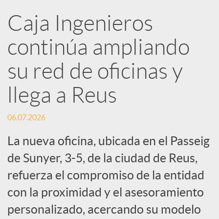
R
Caja Ingenieros
continúa ampliando
e
su red de oficinas y
d
llega a Reus
e
06.07.2026
s
La nueva oficina, ubicada en el Passeig
de Sunyer, 3-5, de la ciudad de Reus,
S
refuerza el compromiso de la entidad
con la proximidad y el asesoramiento
o
personalizado, acercando su modelo