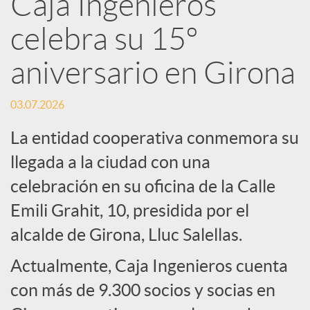
Caja Ingenieros
R
celebra su 15º
e
aniversario en Girona
d
03.07.2026
La entidad cooperativa conmemora su
e
llegada a la ciudad con una
celebración en su oficina de la Calle
s
Emili Grahit, 10, presidida por el
S
alcalde de Girona, Lluc Salellas.
Actualmente, Caja Ingenieros cuenta
o
con más de 9.300 socios y socias en