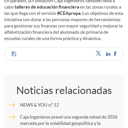
En paralelo, la Fundación Caja Ingenieros también lleva a
cabo
talleres de educación financiera
en las zonas rurales a
las que llega con el servicio
#CEApropa
. Los objetivos de esta
iniciativa son dotar a las personas mayores de herramientas
para gestionar sus finanzas con mayor seguridad y mejorar la
alfabetización financiera del alumnado de primaria de
escuelas rurales de una forma práctica y dinámica.
C
o
Noticias relacionadas
m
NEWS & YOU n.º 12
p
Caja Ingenieros prevé una segunda mitad de 2026
marcada por la volatilidad geopolítica y la