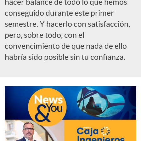
hacer balance de todo lo que hemos
o
conseguido durante este primer
semestre. Y hacerlo con satisfacción,
c
pero, sobre todo, con el
convencimiento de que nada de ello
i
habría sido posible sin tu confianza.
a
l
e
s