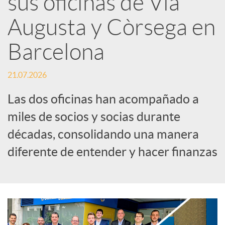
sus oficinas de Via
Augusta y Còrsega en
c
Barcelona
a
21.07.2026
d
Las dos oficinas han acompañado a
miles de socios y socias durante
o
décadas, consolidando una manera
diferente de entender y hacer finanzas
r
d
e