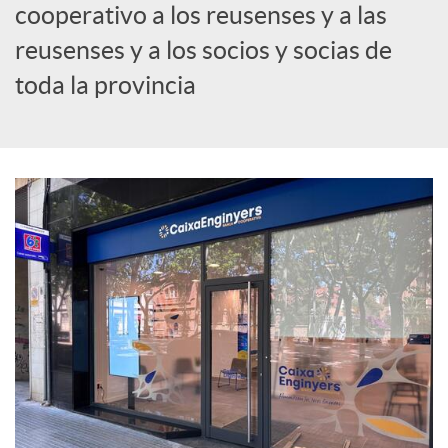
cooperativo a los reusenses y a las
c
reusenses y a los socios y socias de
toda la provincia
i
a
l
e
s