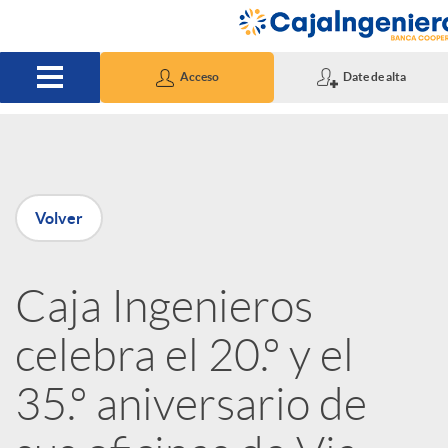
Saltar al contenido principal
Acceso
Date de alta
P
Volver
u
Caja Ingenieros
b
celebra el 20.º y el
l
35.º aniversario de
i