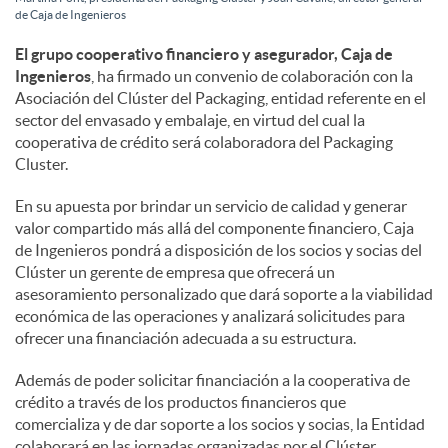
de Caja de Ingenieros
l
El grupo cooperativo financiero y asegurador, Caja de
Ingenieros
, ha firmado un convenio de colaboración con la
e
Asociación del Clúster del Packaging, entidad referente en el
sector del envasado y embalaje, en virtud del cual la
cooperativa de crédito será colaboradora del Packaging
s
Cluster.
En su apuesta por brindar un servicio de calidad y generar
valor compartido más allá del componente financiero, Caja
de Ingenieros pondrá a disposición de los socios y socias del
Clúster un gerente de empresa que ofrecerá un
asesoramiento personalizado que dará soporte a la viabilidad
económica de las operaciones y analizará solicitudes para
ofrecer una financiación adecuada a su estructura.
Además de poder solicitar financiación a la cooperativa de
crédito a través de los productos financieros que
comercializa y de dar soporte a los socios y socias, la Entidad
colaborará en las jornadas organizadas por el Clúster