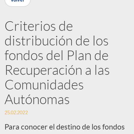
n
Criterios de
R
distribución de los
e
fondos del Plan de
Recuperación a las
d
Comunidades
e
Autónomas
s
25.02.2022
S
Para conocer el destino de los fondos