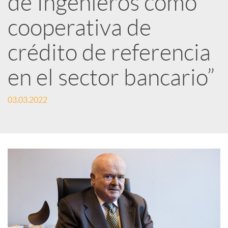
de Ingenieros como
cooperativa de
c
crédito de referencia
a
en el sector bancario”
d
03.03.2022
o
r
d
e