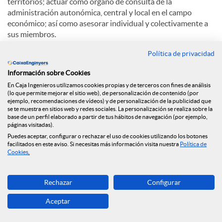
territorios; actuar como órgano de consulta de la
administración autonómica, central y local en el campo
económico; así como asesorar individual y colectivamente a
sus miembros.
Política de privacidad
La Cámara de Comercio de Lleida está integrada por todas
las personas, naturales y jurídicas, que ejerzan su actividad
Información sobre Cookies
mercantil, industrial o de servicios en la demarcación de la
En Caja Ingenieros utilizamos cookies propias y de terceros con fines de análisis
Cámara, que alcanza todo el territorio de las comarcas de
(lo que permite mejorar el sitio web), de personalización de contenido (por
Lleida a excepción de los municipios que dependen
ejemplo, recomendaciones de vídeos) y de personalización de la publicidad que
territorialmente de la Cámara de Comercio y Industria de
se te muestra en sitios web y redes sociales. La personalización se realiza sobre la
base de un perfil elaborado a partir de tus hábitos de navegación (por ejemplo,
Tàrrega. Estos electores tienen derecho a participar a ser
páginas visitadas).
elegidos y a elegir directamente el órgano máximo de
Puedes aceptar, configurar o rechazar el uso de cookies utilizando los botones
presentación de la Corporación, que es el Pleno.
facilitados en este aviso. Si necesitas más información visita nuestra
Política de
Cookies
.
Entre las funciones de la Cámara de Comercio de Lleida
destacan: intervenir como árbitro de equidad en litigios;
Rechazar
Configurar
crear o administrar entidades impulsoras del desarrollo
económico; potenciar la exportación; estimular la
Aceptar
investigación; participar en sociedades de desarrollo;
promover la formación empresarial en todos los ámbitos;