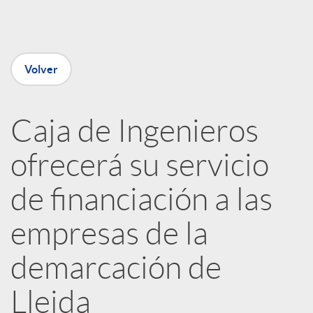
e
n
Volver
R
Caja de Ingenieros
e
ofrecerá su servicio
d
de financiación a las
e
empresas de la
demarcación de
s
Lleida