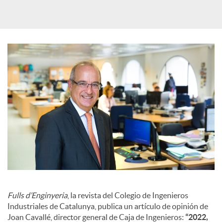
d
e
s
S
o
c
i
Fulls d’Enginyeria
, la revista del Colegio de Ingenieros
Industriales de Catalunya, publica un artículo de opinión de
Joan Cavallé, director general de Caja de Ingenieros:
“2022,