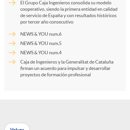
El Grupo Caja Ingenieros consolida su modelo
cooperativo, siendo la primera entidad en calidad
p
de servicio de España y con resultados históricos
por tercer año consecutivo
a
NEWS & YOU num.6
NEWS & YOU num.5
r
NEWS & YOU num.4
Caja de Ingenieros y la Generalitat de Cataluña
t
firman un acuerdo para impulsar y desarrollar
proyectos de formación profesional
i
r
e
Volver