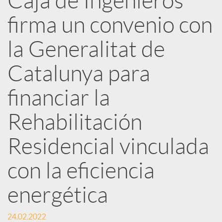
Caja de Ingenieros
e
firma un convenio con
d
la Generalitat de
e
Catalunya para
financiar la
s
Rehabilitación
S
Residencial vinculada
o
con la eficiencia
energética
c
24.02.2022