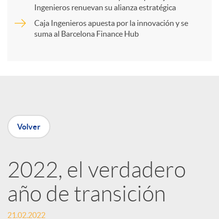
t
Ingenieros renuevan su alianza estratégica
Caja Ingenieros apuesta por la innovación y se
i
suma al Barcelona Finance Hub
r
e
Volver
n
R
2022, el verdadero
año de transición
e
21.02.2022