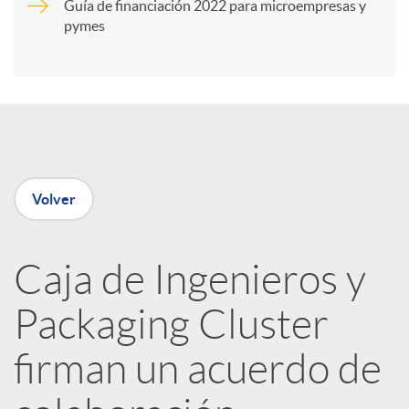
Guía de financiación 2022 para microempresas y
i
pymes
r
e
Volver
n
R
Caja de Ingenieros y
Packaging Cluster
e
firman un acuerdo de
d