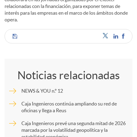
relacionadas con la financiación, para exponer temas de
interés para las empresas en el marco de los ámbitos donde
opera.
C
o
Noticias relacionadas
m
NEWS & YOU n.º 12
p
Caja Ingenieros continúa ampliando su red de
oficinas y llega a Reus
a
Caja Ingenieros prevé una segunda mitad de 2026
marcada por la volatilidad geopolítica y la
estabilidad económica