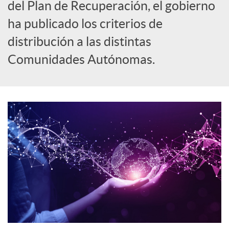
del Plan de Recuperación, el gobierno
o
ha publicado los criterios de
distribución a las distintas
c
Comunidades Autónomas.
i
a
l
e
s