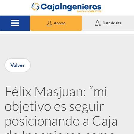
Saltar al contenido principal
Acceso
Date de alta
P
Volver
u
Félix Masjuan: “mi
b
objetivo es seguir
l
posicionando a Caja
i