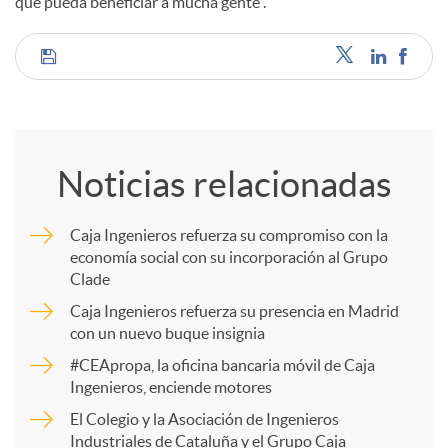
que pueda beneficiar a mucha gente”.
C
o
Noticias relacionadas
m
Caja Ingenieros refuerza su compromiso con la
economía social con su incorporación al Grupo
p
Clade
Caja Ingenieros refuerza su presencia en Madrid
a
con un nuevo buque insignia
#CEApropa, la oficina bancaria móvil de Caja
Ingenieros, enciende motores
r
El Colegio y la Asociación de Ingenieros
Industriales de Cataluña y el Grupo Caja