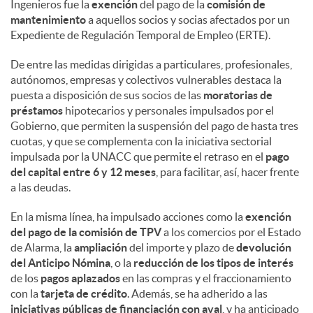
Ingenieros fue la
exención
del pago de la
comisión de
mantenimiento
a aquellos socios y socias afectados por un
Expediente de Regulación Temporal de Empleo (ERTE).
De entre las medidas dirigidas a particulares, profesionales,
autónomos, empresas y colectivos vulnerables destaca la
puesta a disposición de sus socios de las
moratorias de
préstamos
hipotecarios y personales impulsados por el
Gobierno, que permiten la suspensión del pago de hasta tres
cuotas, y que se complementa con la iniciativa sectorial
impulsada por la UNACC que permite el retraso en el
pago
del capital entre 6 y 12 meses
, para facilitar, así, hacer frente
a las deudas.
En la misma línea, ha impulsado acciones como la
exención
del pago de la comisión de TPV
a los comercios por el Estado
de Alarma, la
ampliación
del importe y plazo de
devolución
del Anticipo Nómina
, o la
reducción de los tipos de interés
de los
pagos aplazados
en las compras y el fraccionamiento
con la
tarjeta de crédito
. Además, se ha adherido a las
iniciativas públicas de financiación con aval
, y ha anticipado