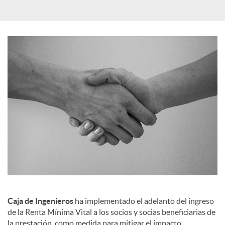
i
a
l
e
s
Caja de Ingenieros
ha implementado el adelanto del ingreso
de la Renta Mínima Vital a los socios y socias beneficiarias de
la prestación, como medida para mitigar el impacto