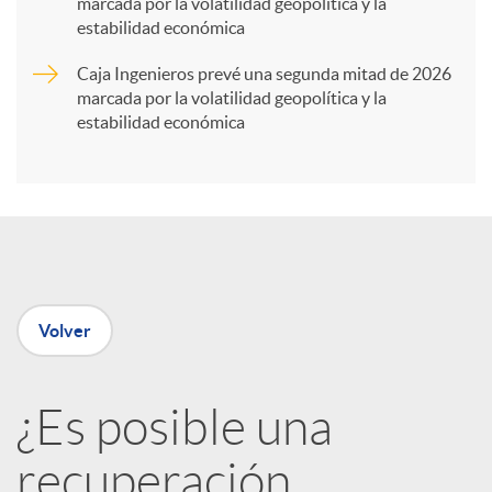
marcada por la volatilidad geopolítica y la
t
estabilidad económica
Caja Ingenieros prevé una segunda mitad de 2026
i
marcada por la volatilidad geopolítica y la
estabilidad económica
r
e
n
Volver
R
¿Es posible una
e
recuperación