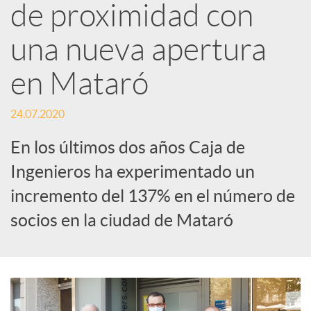
d
de proximidad con
e
una nueva apertura
en Mataró
s
24.07.2020
S
En los últimos dos años Caja de
Ingenieros ha experimentado un
o
incremento del 137% en el número de
c
socios en la ciudad de Mataró
i