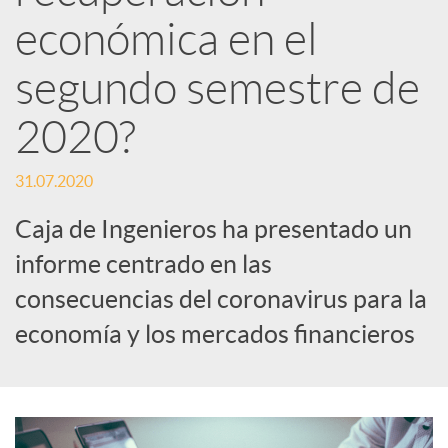
d
económica en el
e
segundo semestre de
2020?
s
31.07.2020
S
Caja de Ingenieros ha presentado un
informe centrado en las
o
consecuencias del coronavirus para la
c
economía y los mercados financieros
i