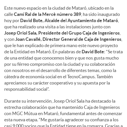
Este nuevo espacio en la ciudad de Mataró, ubicado en la
calle
Camí Ral de la Mercè número 389
, ha sido inaugurado
hoy por
David Bote, Alcalde del Ayuntamiento de Mataró
,
que ha realizado una visita a las instalaciones junto con
Josep Oriol Sala, Presidente del Grupo Caja de Ingenieros
,
y con
Joan Cavallé, Director General de Caja de Ingenieros
,
que le han explicado de primera mano este nuevo proyecto
de la Entidad en Mataró. En palabras de
David Bote
: “Se trata
de una entidad que conocemos bien y que nos gusta mucho
por su férreo compromiso con la ciudad y su colaboración
con nosotros en el desarrollo de diferentes temas, como la
cátedra de economía social en el TecnoCampus. También
apreciamos su carácter cooperativo y su apuesta por la
responsabilidad social”.
Durante su intervención, Josep Oriol Sala ha destacado la
estrecha colaboración que ha mantenido Caja de Ingenieros
con MGC Mútua en Mataró, fundamental antes de comenzar
esta nueva etapa. “Me gustaría agradecer su confianza a los
casi 9.000 socios que la Entidad tiene en la comarca. Gracias a