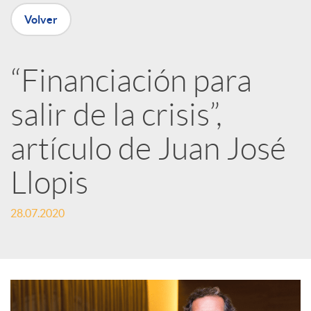
n
Volver
R
“Financiación para
e
salir de la crisis”,
d
artículo de Juan José
e
Llopis
28.07.2020
s
S