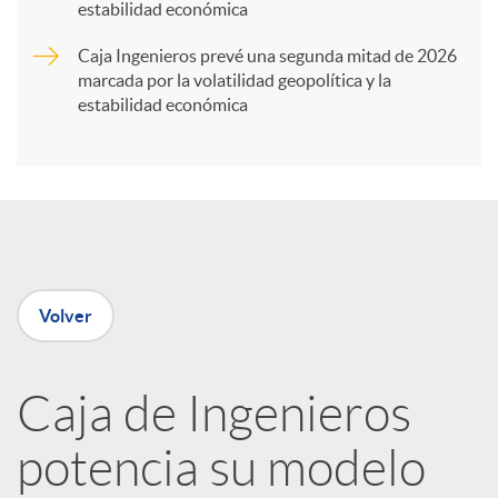
t
estabilidad económica
Caja Ingenieros prevé una segunda mitad de 2026
i
marcada por la volatilidad geopolítica y la
estabilidad económica
r
e
n
Volver
R
Caja de Ingenieros
e
potencia su modelo