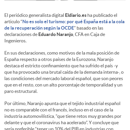
c
El periódico generalista digital
Eldiario.es
ha publicado el
articulo “
No es solo el turismo: por qué España está a la cola
de la recuperación según la OCDE
” basado en las
o
declaraciones de
Eduardo Naranjo
, CFA en Caja de
Ingenieros.
n
En sus declaraciones, como motivos de la mala posición de
España respecto a otros países de la Eurozona, Naranjo
destaca el estricto confinamiento que ha sufrido el país -y
t
que ha provocado una brutal caída de la demanda interna-, o
las condiciones del mercado laboral español, que son peores
que en el resto, con un alto porcentaje de temporalidad y un
e
paro estructural.
Por último, Naranjo apunta que el tejido industrial español
n
no es comparable con el francés, incluso en el caso de la
industria automovilística, “que tiene retos muy grandes por
delante y que el coronavirus ha acelerado”. Y concluye que
i
sería preferible “tener un 10% del PIB en industrias con