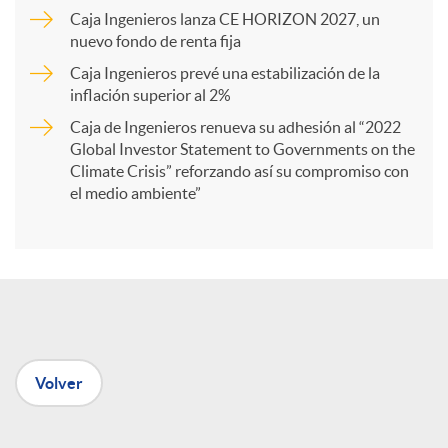
Caja Ingenieros lanza CE HORIZON 2027, un
r
nuevo fondo de renta fija
Caja Ingenieros prevé una estabilización de la
t
inflación superior al 2%
Caja de Ingenieros renueva su adhesión al “2022
i
Global Investor Statement to Governments on the
Climate Crisis” reforzando así su compromiso con
el medio ambiente”
r
e
n
Volver
R