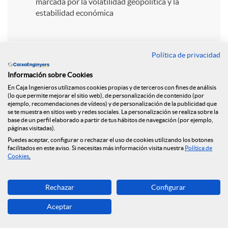
i
marcada por la volatilidad geopolítica y la
estabilidad económica
r
Política de privacidad
e
Información sobre Cookies
En Caja Ingenieros utilizamos cookies propias y de terceros con fines de análisis
n
(lo que permite mejorar el sitio web), de personalización de contenido (por
ejemplo, recomendaciones de vídeos) y de personalización de la publicidad que
Volver
se te muestra en sitios web y redes sociales. La personalización se realiza sobre la
base de un perfil elaborado a partir de tus hábitos de navegación (por ejemplo,
R
páginas visitadas).
Puedes aceptar, configurar o rechazar el uso de cookies utilizando los botones
Los fondos de Caja de
facilitados en este aviso. Si necesitas más información visita nuestra
Política de
e
Cookies
.
Ingenieros se llenan
d
Rechazar
Configurar
de estrellas y
Aceptar