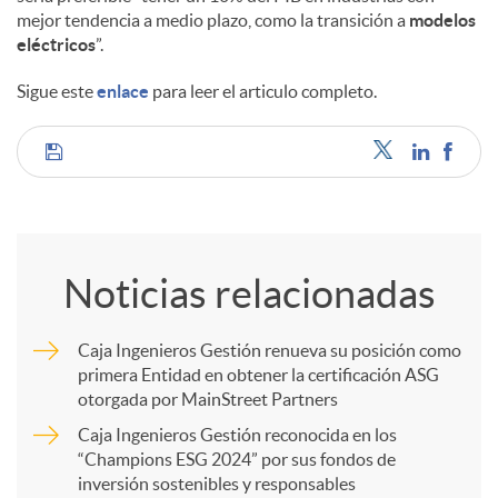
mejor tendencia a medio plazo, como la transición a
modelos
eléctricos
”.
d
Sigue este
enlace
para leer el articulo completo.
o
C
s
o
Noticias relacionadas
m
Caja Ingenieros Gestión renueva su posición como
primera Entidad en obtener la certificación ASG
p
otorgada por MainStreet Partners
Caja Ingenieros Gestión reconocida en los
a
“Champions ESG 2024” por sus fondos de
inversión sostenibles y responsables