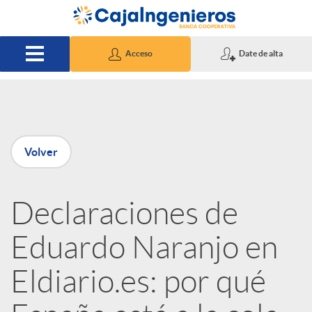
Saltar al contenido principal
Acceso
Date de alta
P
Volver
u
Declaraciones de
b
Eduardo Naranjo en
l
Eldiario.es: por qué
i