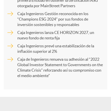
primera Entidad en obtener la certificación ASG
p
otorgada por MainStreet Partners
Caja Ingenieros Gestión reconocida en los
a
“Champions ESG 2024” por sus fondos de
inversión sostenibles y responsables
Caja Ingenieros lanza CE HORIZON 2027, un
r
nuevo fondo de renta fija
Caja Ingenieros prevé una estabilización de la
t
inflación superior al 2%
Caja de Ingenieros renueva su adhesión al “2022
i
Global Investor Statement to Governments on the
Climate Crisis” reforzando así su compromiso con
el medio ambiente”
r
e