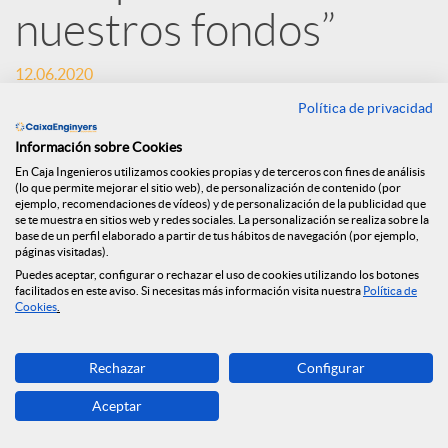
o
nuestros fondos”
c
12.06.2020
Política de privacidad
i
Información sobre Cookies
En Caja Ingenieros utilizamos cookies propias y de terceros con fines de análisis
(lo que permite mejorar el sitio web), de personalización de contenido (por
a
ejemplo, recomendaciones de vídeos) y de personalización de la publicidad que
se te muestra en sitios web y redes sociales. La personalización se realiza sobre la
base de un perfil elaborado a partir de tus hábitos de navegación (por ejemplo,
páginas visitadas).
l
Puedes aceptar, configurar o rechazar el uso de cookies utilizando los botones
facilitados en este aviso. Si necesitas más información visita nuestra
Política de
Cookies
.
e
Rechazar
Configurar
s
Aceptar