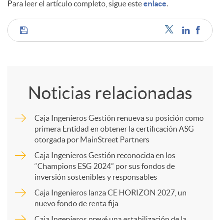
Para leer el artículo completo, sigue este
enlace
.
C
o
Noticias relacionadas
m
Caja Ingenieros Gestión renueva su posición como
primera Entidad en obtener la certificación ASG
p
otorgada por MainStreet Partners
Caja Ingenieros Gestión reconocida en los
a
“Champions ESG 2024” por sus fondos de
inversión sostenibles y responsables
Caja Ingenieros lanza CE HORIZON 2027, un
r
nuevo fondo de renta fija
Caja Ingenieros prevé una estabilización de la