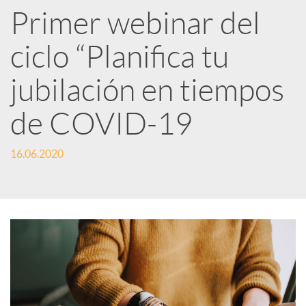
R
Primer webinar del
ciclo “Planifica tu
e
jubilación en tiempos
d
de COVID-19
e
16.06.2020
s
S
o