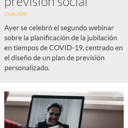
previsión social
c
23.06.2020
Ayer se celebró el segundo webinar
a
sobre la planificación de la jubilación
en tiempos de COVID-19, centrado en
d
el diseño de un plan de previsión
personalizado.
o
r
d
e