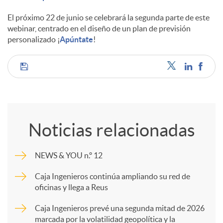
El próximo 22 de junio se celebrará la segunda parte de este
webinar, centrado en el diseño de un plan de previsión
personalizado ¡
Apúntate
!
C
o
Noticias relacionadas
m
NEWS & YOU n.º 12
p
Caja Ingenieros continúa ampliando su red de
oficinas y llega a Reus
a
Caja Ingenieros prevé una segunda mitad de 2026
marcada por la volatilidad geopolítica y la