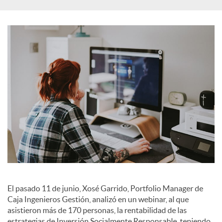
i
a
l
e
s
El pasado 11 de junio, Xosé Garrido, Portfolio Manager de
Caja Ingenieros Gestión, analizó en un webinar, al que
asistieron más de 170 personas, la rentabilidad de las
estrategias de Inversión Socialmente Responsable, teniendo