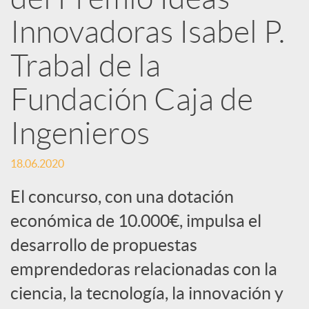
d
Innovadoras Isabel P.
e
Trabal de la
Fundación Caja de
s
Ingenieros
S
18.06.2020
o
El concurso, con una dotación
económica de 10.000€, impulsa el
c
desarrollo de propuestas
emprendedoras relacionadas con la
i
ciencia, la tecnología, la innovación y