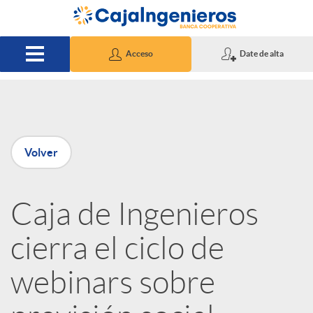
Saltar al contenido principal
Acceso
Date de alta
P
Volver
u
Caja de Ingenieros
b
cierra el ciclo de
l
webinars sobre
i