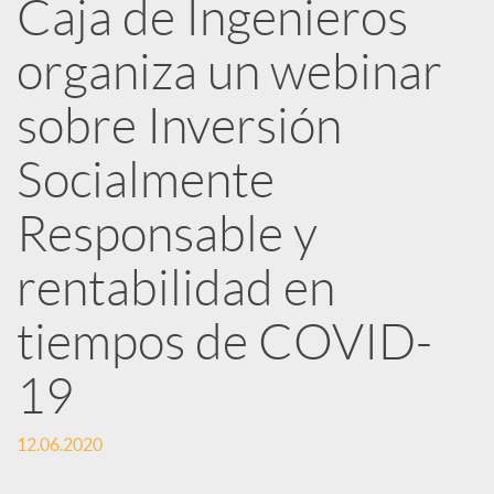
Caja de Ingenieros
e
organiza un webinar
d
sobre Inversión
e
Socialmente
Responsable y
s
rentabilidad en
S
tiempos de COVID-
o
19
c
12.06.2020