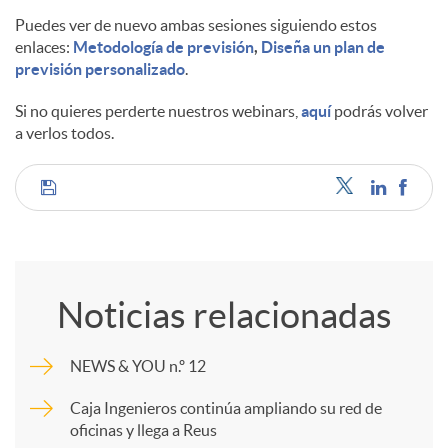
Puedes ver de nuevo ambas sesiones siguiendo estos
d
enlaces:
Metodología de previsión
,
Diseña un plan de
previsión personalizado
.
o
Si no quieres perderte nuestros webinars,
aquí
podrás volver
a verlos todos.
s
C
o
Noticias relacionadas
m
NEWS & YOU n.º 12
p
Caja Ingenieros continúa ampliando su red de
oficinas y llega a Reus