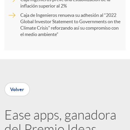
t
inflación superior al 2%
Caja de Ingenieros renueva su adhesión al “2022
i
Global Investor Statement to Governments on the
Climate Crisis” reforzando así su compromiso con
el medio ambiente”
r
e
n
Volver
R
Ease apps, ganadora
e
del Premio Ideas