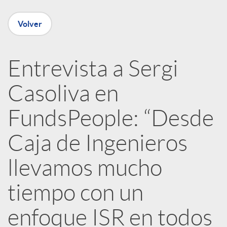
n
Volver
R
Entrevista a Sergi
e
Casoliva en
d
FundsPeople: “Desde
e
Caja de Ingenieros
llevamos mucho
s
tiempo con un
S
enfoque ISR en todos