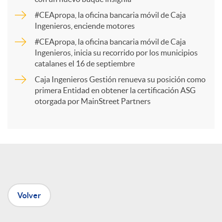
a
#CEApropa, la oficina bancaria móvil de Caja
Ingenieros, enciende motores
r
#CEApropa, la oficina bancaria móvil de Caja
Ingenieros, inicia su recorrido por los municipios
catalanes el 16 de septiembre
t
Caja Ingenieros Gestión renueva su posición como
primera Entidad en obtener la certificación ASG
i
otorgada por MainStreet Partners
r
e
Volver
n