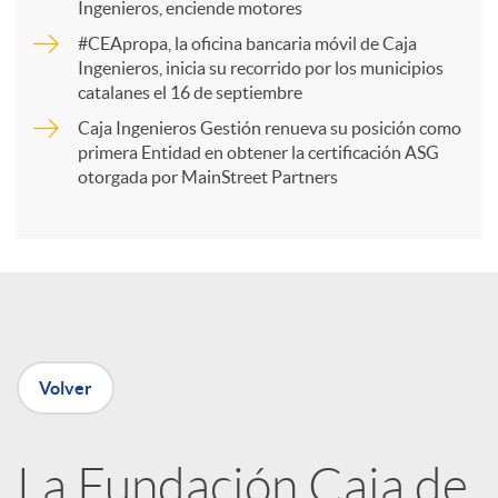
Ingenieros, enciende motores
r
#CEApropa, la oficina bancaria móvil de Caja
Ingenieros, inicia su recorrido por los municipios
catalanes el 16 de septiembre
t
Caja Ingenieros Gestión renueva su posición como
primera Entidad en obtener la certificación ASG
i
otorgada por MainStreet Partners
r
e
Volver
n
R
La Fundación Caja de