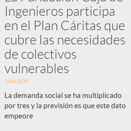
Ingenieros participa
e
en el Plan Cáritas que
d
cubre las necesidades
e
de colectivos
vulnerables
s
16.06.2020
S
La demanda social se ha multiplicado
o
por tres y la previsión es que este dato
empeore
c