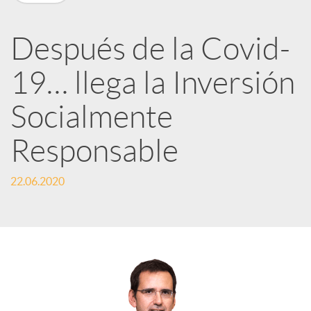
R
Después de la Covid-
e
19… llega la Inversión
d
Socialmente
e
Responsable
22.06.2020
s
S
o