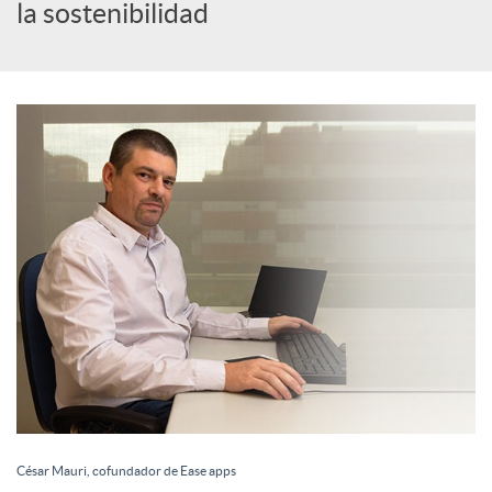
la sostenibilidad
a
l
e
s
César Mauri, cofundador de Ease apps