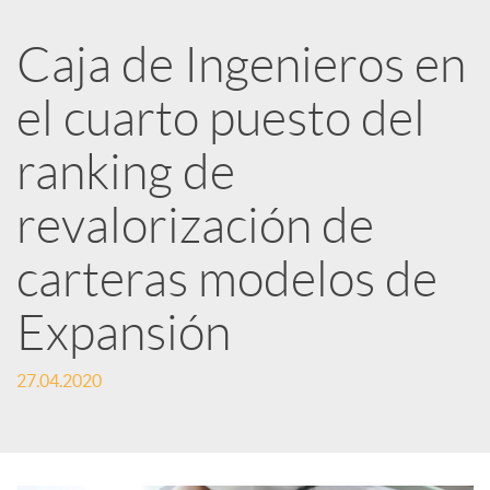
R
Caja de Ingenieros en
e
el cuarto puesto del
d
ranking de
e
revalorización de
carteras modelos de
s
Expansión
S
27.04.2020
o