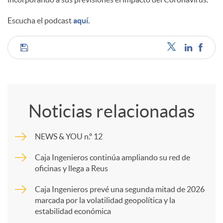
Escucha el podcast
aquí
.
C
o
Noticias relacionadas
m
NEWS & YOU n.º 12
p
Caja Ingenieros continúa ampliando su red de
oficinas y llega a Reus
a
Caja Ingenieros prevé una segunda mitad de 2026
marcada por la volatilidad geopolítica y la
estabilidad económica
r