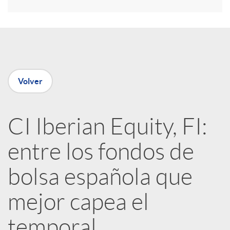
r
e
n
Volver
R
CI Iberian Equity, FI:
e
entre los fondos de
d
bolsa española que
e
mejor capea el
temporal