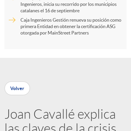
Ingenieros, inicia su recorrido por los municipios
catalanes el 16 de septiembre
t
Caja Ingenieros Gestión renueva su posición como
primera Entidad en obtener la certificación ASG
i
otorgada por MainStreet Partners
r
e
Volver
n
R
Joan Cavallé explica
las claves de la crisis
e