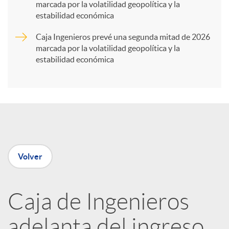
marcada por la volatilidad geopolítica y la
t
estabilidad económica
Caja Ingenieros prevé una segunda mitad de 2026
i
marcada por la volatilidad geopolítica y la
estabilidad económica
r
e
n
Volver
R
Caja de Ingenieros
e
adelanta del ingreso