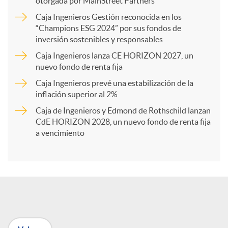
otorgada por MainStreet Partners
Caja Ingenieros Gestión reconocida en los
a
“Champions ESG 2024” por sus fondos de
inversión sostenibles y responsables
Caja Ingenieros lanza CE HORIZON 2027, un
r
nuevo fondo de renta fija
Caja Ingenieros prevé una estabilización de la
t
inflación superior al 2%
Caja de Ingenieros y Edmond de Rothschild lanzan
i
CdE HORIZON 2028, un nuevo fondo de renta fija
a vencimiento
r
e
n