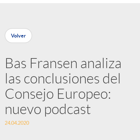
e
n
Volver
R
Bas Fransen analiza
e
las conclusiones del
d
Consejo Europeo:
e
nuevo podcast
24.04.2020
s