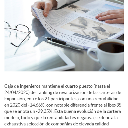
c
i
a
l
e
Caja de Ingenieros mantiene el cuarto puesto (hasta el
s
24/04/2020) del ranking de revalorización de las carteras de
Expansión, entre los 21 participantes, con una rentabilidad
en 2020 del -14,66%, con notable diferencia frente al Ibex35
que se anota un -29,35%. Esta buena evolución de la cartera
modelo, todo y que la rentabilidad es negativa, se debe a la
exhaustiva selección de compañías de elevada calidad