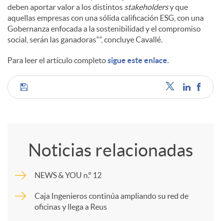
deben aportar valor a los distintos
stakeholders
y que
aquellas empresas con una sólida calificación ESG, con una
Gobernanza enfocada a la sostenibilidad y el compromiso
social, serán las ganadoras””, concluye Cavallé.
Para leer el artículo completo
sigue este enlace
.
C
o
Noticias relacionadas
m
NEWS & YOU n.º 12
p
Caja Ingenieros continúa ampliando su red de
oficinas y llega a Reus