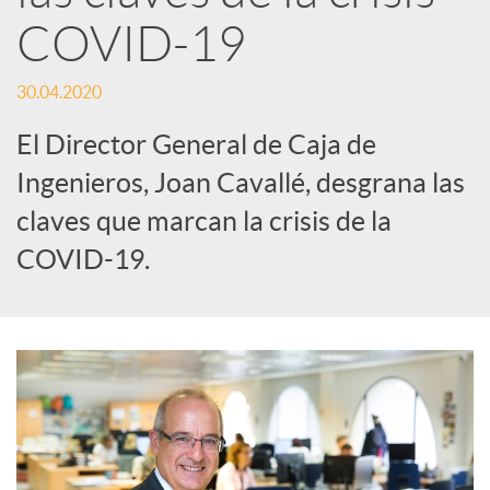
COVID-19
d
30.04.2020
e
El Director General de Caja de
Ingenieros, Joan Cavallé, desgrana las
s
claves que marcan la crisis de la
COVID-19.
S
o
c
i