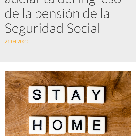
d
de la pensión de la
e
Seguridad Social
21.04.2020
s
S
o
c
i