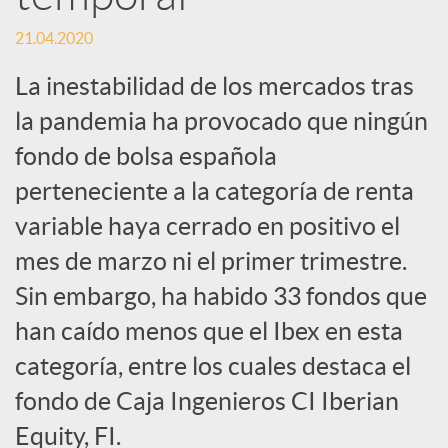
s
21.04.2020
S
La inestabilidad de los mercados tras
la pandemia ha provocado que ningún
o
fondo de bolsa española
c
perteneciente a la categoría de renta
variable haya cerrado en positivo el
i
mes de marzo ni el primer trimestre.
Sin embargo, ha habido 33 fondos que
a
han caído menos que el Ibex en esta
categoría, entre los cuales destaca el
l
fondo de Caja Ingenieros CI Iberian
Equity, FI.