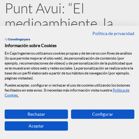
Punt Avui: “El
d
medioambiente, la
e
Política de privacidad
consciencia social y la
Información sobre Cookies
gobernanza contarán
s
En Caja Ingenieros utilizamos cookies propias y de terceros con fines de análisis
(lo que permite mejorar el sitio web), de personalización de contenido (por
ejemplo, recomendaciones de vídeos) y de personalización de la publicidad que
en el rating de los
se te muestra en sitios web y redes sociales. La personalización se realiza sobre la
S
base de un perfil elaborado a partir de tus hábitos de navegación (por ejemplo,
páginas visitadas).
bancos”
Puedes aceptar, configurar o rechazar el uso de cookies utilizando los botones
facilitados en este aviso. Si necesitas más información visita nuestra
Política de
o
Cookies
.
14.04.2020
c
Rechazar
Configurar
Aceptar
i