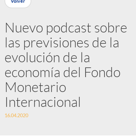
Volver
R
Nuevo podcast sobre
e
las previsiones de la
evolución de la
d
economía del Fondo
e
Monetario
s
Internacional
S
16.04.2020
o