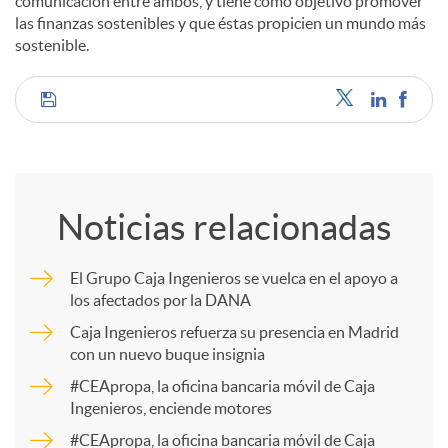
comunicación entre ambos, y tiene como objetivo promover
las finanzas sostenibles y que éstas propicien un mundo más
sostenible.
C
o
Noticias relacionadas
m
El Grupo Caja Ingenieros se vuelca en el apoyo a
los afectados por la DANA
p
Caja Ingenieros refuerza su presencia en Madrid
con un nuevo buque insignia
a
#CEApropa, la oficina bancaria móvil de Caja
Ingenieros, enciende motores
r
#CEApropa, la oficina bancaria móvil de Caja