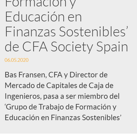
Formación y
Educación en
c
Finanzas Sostenibles’
a
de CFA Society Spain
d
06.05.2020
o
Bas Fransen, CFA y Director de
Mercado de Capitales de Caja de
r
Ingenieros, pasa a ser miembro del
‘Grupo de Trabajo de Formación y
d
Educación en Finanzas Sostenibles’
e