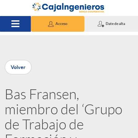
Saltar al contenido principal
Acceso
Date de alta
P
Volver
u
Bas Fransen,
b
miembro del ‘Grupo
l
de Trabajo de
i