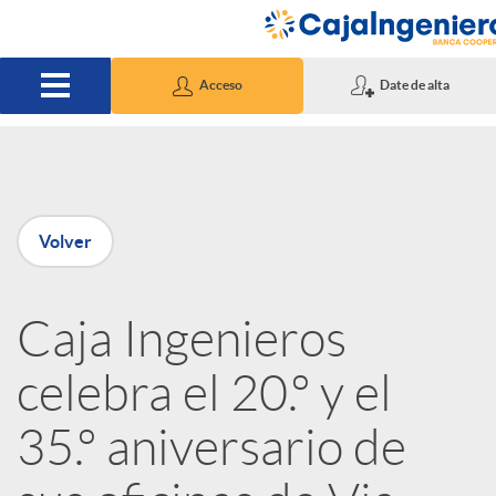
Saltar al contenido principal
Acceso
Date de alta
P
Volver
u
Caja Ingenieros
b
celebra el 20.º y el
l
35.º aniversario de
i