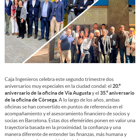
c
o
n
t
Caja Ingenieros celebra este segundo trimestre dos
aniversarios muy especiales en la ciudad condal: el
20.º
aniversario de la oficina de Via Augusta
y el
35.º aniversario
e
de la oficina de Còrsega
. A lo largo de los años, ambas
oficinas se han convertido en puntos de referencia en el
n
acompañamiento y el asesoramiento financiero de socios y
socias en Barcelona. Estas dos efemérides ponen en valor una
trayectoria basada en la proximidad, la confianza y una
i
manera diferente de entender las finanzas, más humana y