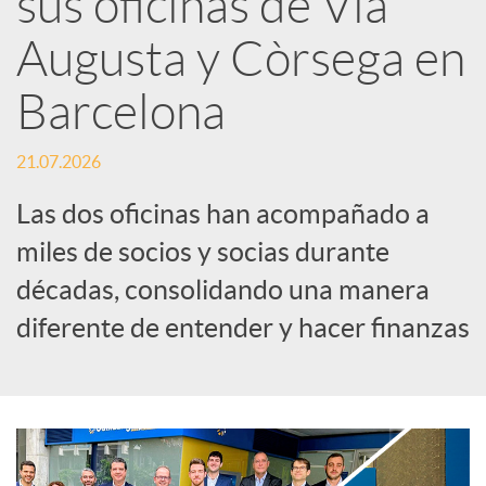
sus oficinas de Via
Augusta y Còrsega en
c
Barcelona
a
21.07.2026
d
Las dos oficinas han acompañado a
miles de socios y socias durante
o
décadas, consolidando una manera
diferente de entender y hacer finanzas
r
d
e