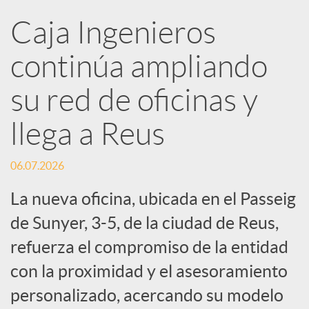
R
Caja Ingenieros
continúa ampliando
e
su red de oficinas y
d
llega a Reus
e
06.07.2026
s
La nueva oficina, ubicada en el Passeig
de Sunyer, 3-5, de la ciudad de Reus,
S
refuerza el compromiso de la entidad
con la proximidad y el asesoramiento
o
personalizado, acercando su modelo