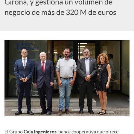
Girona, y gestiona un volumen de
c
negocio de más de 320 M de euros
i
a
l
e
s
El Grupo
Caja Ingenieros
, banca cooperativa que ofrece