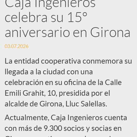
Caja Ingenieros
R
celebra su 15º
e
aniversario en Girona
d
03.07.2026
La entidad cooperativa conmemora su
e
llegada a la ciudad con una
celebración en su oficina de la Calle
s
Emili Grahit, 10, presidida por el
S
alcalde de Girona, Lluc Salellas.
Actualmente, Caja Ingenieros cuenta
o
con más de 9.300 socios y socias en