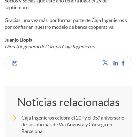
Socios y Socias, que este año tendrá lugar el 29 de
septiembre.
Gracias, una vez más, por formar parte de Caja Ingenieros y
por confiar en nuestro modelo de banca cooperativa.
Juanjo Llopis
Director general del Grupo Caja Ingenieros
C
o
Noticias relacionadas
m
Caja Ingenieros celebra el 20.º y el 35.º aniversario
de sus oficinas de Via Augusta y Còrsega en
p
Barcelona