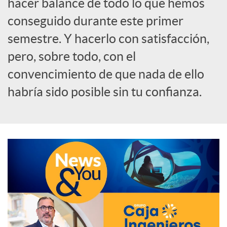
hacer balance de todo lo que hemos
o
conseguido durante este primer
semestre. Y hacerlo con satisfacción,
c
pero, sobre todo, con el
convencimiento de que nada de ello
i
habría sido posible sin tu confianza.
a
l
e
s