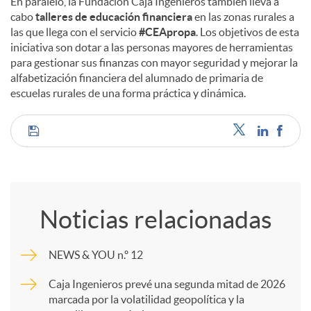
En paralelo, la Fundación Caja Ingenieros también lleva a
cabo
talleres de educación financiera
en las zonas rurales a
las que llega con el servicio
#CEApropa
. Los objetivos de esta
iniciativa son dotar a las personas mayores de herramientas
para gestionar sus finanzas con mayor seguridad y mejorar la
alfabetización financiera del alumnado de primaria de
escuelas rurales de una forma práctica y dinámica.
C
o
Noticias relacionadas
m
NEWS & YOU n.º 12
p
Caja Ingenieros prevé una segunda mitad de 2026
marcada por la volatilidad geopolítica y la