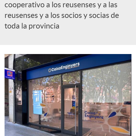
cooperativo a los reusenses y a las
c
reusenses y a los socios y socias de
toda la provincia
i
a
l
e
s