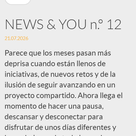
n
NEWS & YOU n.º 12
R
21.07.2026
e
Parece que los meses pasan más
deprisa cuando están llenos de
d
iniciativas, de nuevos retos y de la
e
ilusión de seguir avanzando en un
proyecto compartido. Ahora llega el
s
momento de hacer una pausa,
descansar y desconectar para
S
disfrutar de unos días diferentes y