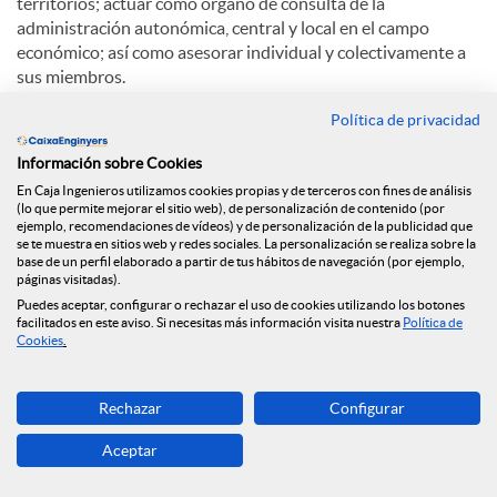
territorios; actuar como órgano de consulta de la
administración autonómica, central y local en el campo
económico; así como asesorar individual y colectivamente a
sus miembros.
Política de privacidad
La Cámara de Comercio de Lleida está integrada por todas
las personas, naturales y jurídicas, que ejerzan su actividad
Información sobre Cookies
mercantil, industrial o de servicios en la demarcación de la
En Caja Ingenieros utilizamos cookies propias y de terceros con fines de análisis
Cámara, que alcanza todo el territorio de las comarcas de
(lo que permite mejorar el sitio web), de personalización de contenido (por
Lleida a excepción de los municipios que dependen
ejemplo, recomendaciones de vídeos) y de personalización de la publicidad que
territorialmente de la Cámara de Comercio y Industria de
se te muestra en sitios web y redes sociales. La personalización se realiza sobre la
base de un perfil elaborado a partir de tus hábitos de navegación (por ejemplo,
Tàrrega. Estos electores tienen derecho a participar a ser
páginas visitadas).
elegidos y a elegir directamente el órgano máximo de
Puedes aceptar, configurar o rechazar el uso de cookies utilizando los botones
presentación de la Corporación, que es el Pleno.
facilitados en este aviso. Si necesitas más información visita nuestra
Política de
Cookies
.
Entre las funciones de la Cámara de Comercio de Lleida
destacan: intervenir como árbitro de equidad en litigios;
Rechazar
Configurar
crear o administrar entidades impulsoras del desarrollo
económico; potenciar la exportación; estimular la
Aceptar
investigación; participar en sociedades de desarrollo;
promover la formación empresarial en todos los ámbitos;