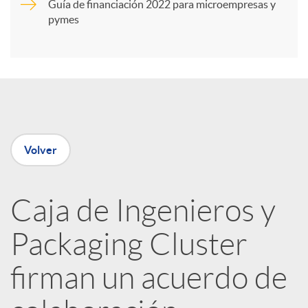
Guía de financiación 2022 para microempresas y
i
pymes
r
e
Volver
n
R
Caja de Ingenieros y
Packaging Cluster
e
firman un acuerdo de
d