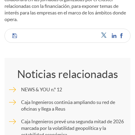
relacionadas con la financiación, para exponer temas de
interés para las empresas en el marco de los ámbitos donde
opera.
C
o
Noticias relacionadas
m
NEWS & YOU n.º 12
p
Caja Ingenieros continúa ampliando su red de
oficinas y llega a Reus
a
Caja Ingenieros prevé una segunda mitad de 2026
marcada por la volatilidad geopolítica y la
estabilidad económica