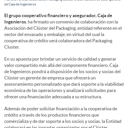
de Caja de Ingenieros
l
El grupo cooperativo financiero y asegurador, Caja de
Ingenieros
, ha firmado un convenio de colaboración con la
e
Asociación del Clúster del Packaging, entidad referente en el
sector del envasado y embalaje, en virtud del cual la
cooperativa de crédito será colaboradora del Packaging
s
Cluster.
En su apuesta por brindar un servicio de calidad y generar
valor compartido más allá del componente financiero, Caja
de Ingenieros pondrá a disposición de los socios y socias del
Clúster un gerente de empresa que ofrecerá un
asesoramiento personalizado que dará soporte a la viabilidad
económica de las operaciones y analizará solicitudes para
ofrecer una financiación adecuada a su estructura.
Además de poder solicitar financiación a la cooperativa de
crédito a través de los productos financieros que
comercializa y de dar soporte a los socios y socias, la Entidad
colaborará en las jornadas organizadas por el Clúster