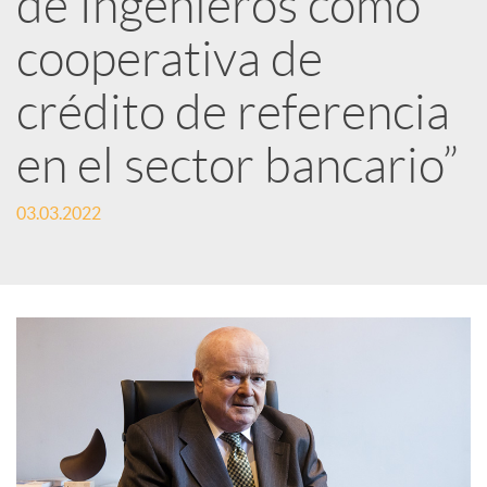
de Ingenieros como
cooperativa de
c
crédito de referencia
a
en el sector bancario”
d
03.03.2022
o
r
d
e