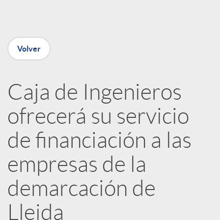
e
n
Volver
R
Caja de Ingenieros
e
ofrecerá su servicio
d
de financiación a las
e
empresas de la
demarcación de
s
Lleida