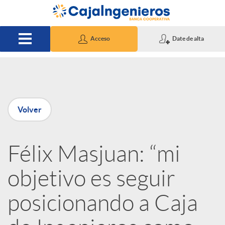
Saltar al contenido principal
Acceso
Date de alta
P
Volver
u
Félix Masjuan: “mi
b
objetivo es seguir
l
posicionando a Caja
i