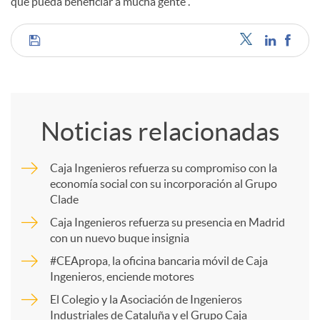
que pueda beneficiar a mucha gente”.
C
o
Noticias relacionadas
m
Caja Ingenieros refuerza su compromiso con la
economía social con su incorporación al Grupo
p
Clade
Caja Ingenieros refuerza su presencia en Madrid
a
con un nuevo buque insignia
#CEApropa, la oficina bancaria móvil de Caja
Ingenieros, enciende motores
r
El Colegio y la Asociación de Ingenieros
Industriales de Cataluña y el Grupo Caja