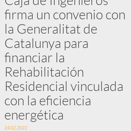
Caja de Ingenieros
e
firma un convenio con
d
la Generalitat de
e
Catalunya para
financiar la
s
Rehabilitación
S
Residencial vinculada
o
con la eficiencia
energética
c
24.02.2022