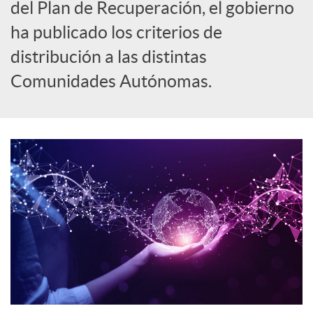
del Plan de Recuperación, el gobierno
o
ha publicado los criterios de
distribución a las distintas
c
Comunidades Autónomas.
i
a
l
e
s