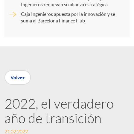
t
Ingenieros renuevan su alianza estratégica
Caja Ingenieros apuesta por la innovación y se
i
suma al Barcelona Finance Hub
r
e
Volver
n
R
2022, el verdadero
año de transición
e
21.02.2022