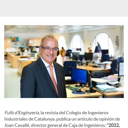
d
e
s
S
o
c
i
Fulls d’Enginyeria
, la revista del Colegio de Ingenieros
Industriales de Catalunya, publica un artículo de opinión de
Joan Cavallé, director general de Caja de Ingenieros:
“2022,