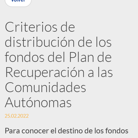
n
Criterios de
R
distribución de los
e
fondos del Plan de
Recuperación a las
d
Comunidades
e
Autónomas
s
25.02.2022
S
Para conocer el destino de los fondos