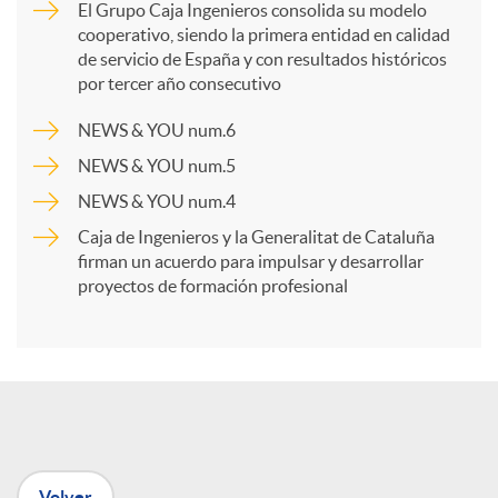
El Grupo Caja Ingenieros consolida su modelo
cooperativo, siendo la primera entidad en calidad
p
de servicio de España y con resultados históricos
por tercer año consecutivo
a
NEWS & YOU num.6
NEWS & YOU num.5
r
NEWS & YOU num.4
Caja de Ingenieros y la Generalitat de Cataluña
t
firman un acuerdo para impulsar y desarrollar
proyectos de formación profesional
i
r
e
Volver