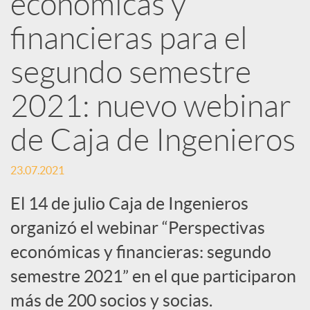
económicas y
d
financieras para el
e
segundo semestre
2021: nuevo webinar
s
de Caja de Ingenieros
S
23.07.2021
o
El 14 de julio Caja de Ingenieros
organizó el webinar “Perspectivas
c
económicas y financieras: segundo
semestre 2021” en el que participaron
i
más de 200 socios y socias.