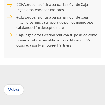
a
#CEApropa, la oficina bancaria móvil de Caja
Ingenieros, enciende motores
r
#CEApropa, la oficina bancaria móvil de Caja
Ingenieros, inicia su recorrido por los municipios
catalanes el 16 de septiembre
t
Caja Ingenieros Gestión renueva su posición como
primera Entidad en obtener la certificación ASG
i
otorgada por MainStreet Partners
r
e
Volver
n