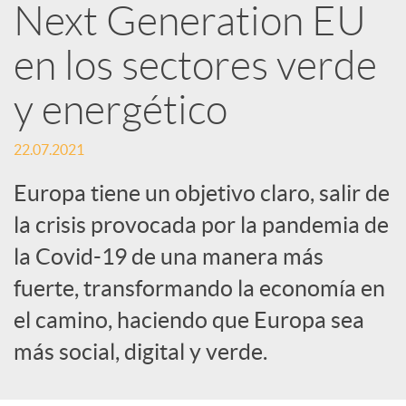
R
Next Generation EU
en los sectores verde
e
y energético
d
22.07.2021
e
Europa tiene un objetivo claro, salir de
la crisis provocada por la pandemia de
s
la Covid-19 de una manera más
fuerte, transformando la economía en
S
el camino, haciendo que Europa sea
más social, digital y verde.
o