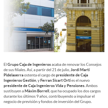
c
o
n
t
El
Grupo Caja de Ingenieros
acaba de renovar los Consejos
de sus filiales. Así, a partir del 21 de julio,
Jordi Martí
e
Pidelaserra
ostenta el cargo de
presidente de Caja
Ingenieros Gestión
, y
Ferran Sicart
Ortí
es el nuevo
presidente de Caja Ingenieros Vida y Pensiones
. Ambos
n
sustituyen a
Màxim Borrell
, que ha ocupado los dos cargos
durante los últimos 9 años, contribuyendo a impulsar el
negocio de previsión y fondos de inversión del Grupo.
i