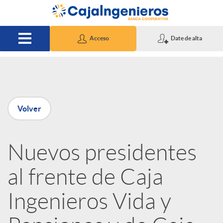
Saltar al contenido principal
Acceso
Date de alta
P
Volver
u
Nuevos presidentes
b
al frente de Caja
l
Ingenieros Vida y
i