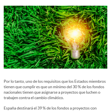
c
i
a
l
e
s
Por lo tanto, uno de los requisitos que los Estados miembros
tienen que cumplir es que un mínimo del 30 % de los fondos
nacionales tienen que asignarse a proyectos que luchen o
trabajen contra el cambio climático.
España destinará el 39 % de los fondos a proyectos con