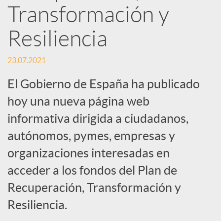
Transformación y
S
Resiliencia
o
23.07.2021
El Gobierno de España ha publicado
c
hoy una nueva página web
i
informativa dirigida a ciudadanos,
autónomos, pymes, empresas y
a
organizaciones interesadas en
acceder a los fondos del Plan de
l
Recuperación, Transformación y
Resiliencia.
e