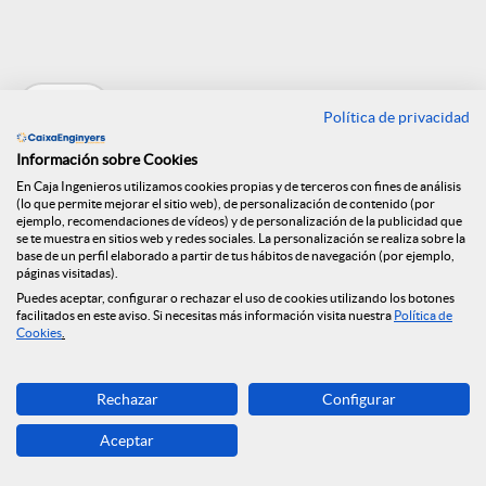
e
Volver
n
Política de privacidad
Información sobre Cookies
R
Entrevista a Félix
En Caja Ingenieros utilizamos cookies propias y de terceros con fines de análisis
(lo que permite mejorar el sitio web), de personalización de contenido (por
ejemplo, recomendaciones de vídeos) y de personalización de la publicidad que
se te muestra en sitios web y redes sociales. La personalización se realiza sobre la
Masjuan en El
e
base de un perfil elaborado a partir de tus hábitos de navegación (por ejemplo,
páginas visitadas).
Economista
Puedes aceptar, configurar o rechazar el uso de cookies utilizando los botones
facilitados en este aviso. Si necesitas más información visita nuestra
Política de
d
Cookies
.
14.07.2021
e
Rechazar
Configurar
Aceptar
s