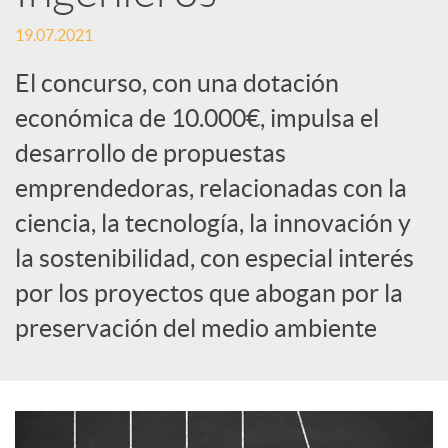
S
19.07.2021
o
El concurso, con una dotación
económica de 10.000€, impulsa el
c
desarrollo de propuestas
emprendedoras, relacionadas con la
i
ciencia, la tecnología, la innovación y
a
la sostenibilidad, con especial interés
por los proyectos que abogan por la
l
preservación del medio ambiente
e