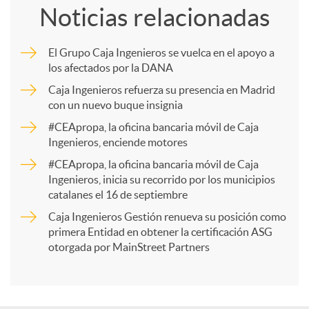
Noticias relacionadas
m
El Grupo Caja Ingenieros se vuelca en el apoyo a
los afectados por la DANA
p
Caja Ingenieros refuerza su presencia en Madrid
con un nuevo buque insignia
a
#CEApropa, la oficina bancaria móvil de Caja
Ingenieros, enciende motores
r
#CEApropa, la oficina bancaria móvil de Caja
Ingenieros, inicia su recorrido por los municipios
catalanes el 16 de septiembre
t
Caja Ingenieros Gestión renueva su posición como
primera Entidad en obtener la certificación ASG
i
otorgada por MainStreet Partners
r