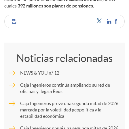
cuales
392 millones son planes de pensiones
.
C
o
Noticias relacionadas
m
NEWS & YOU n.º 12
p
Caja Ingenieros continúa ampliando su red de
oficinas y llega a Reus
a
Caja Ingenieros prevé una segunda mitad de 2026
marcada por la volatilidad geopolítica y la
estabilidad económica
r
Caja Ingenieros prevé una segunda mitad de 2026