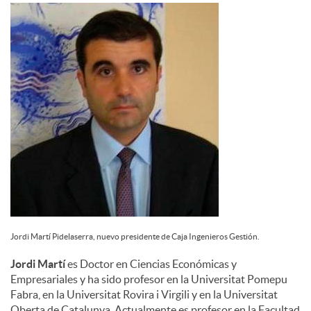
d
o
s
Jordi Martí Pidelaserra, nuevo presidente de Caja Ingenieros Gestión.
Jordi Martí
es Doctor en Ciencias Económicas y
Empresariales y ha sido profesor en la Universitat Pomepu
Fabra, en la Universitat Rovira i Virgili y en la Universitat
Oberta de Catalunya. Actualmente es profesor en la Facultad