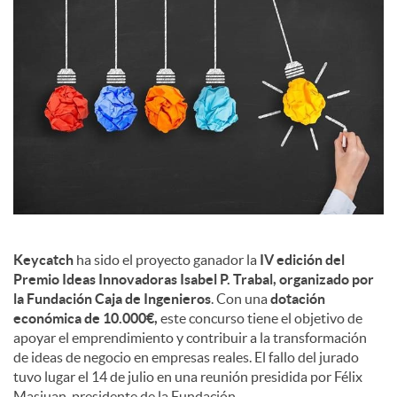
s
Keycatch
ha sido el proyecto ganador la
IV edición del
Premio Ideas Innovadoras Isabel P. Trabal, organizado por
la Fundación Caja de Ingenieros
. Con una
dotación
económica de 10.000€,
este concurso tiene el objetivo de
apoyar el emprendimiento y contribuir a la transformación
de ideas de negocio en empresas reales. El fallo del jurado
tuvo lugar el 14 de julio en una reunión presidida por Félix
Masjuan, presidente de la Fundación.