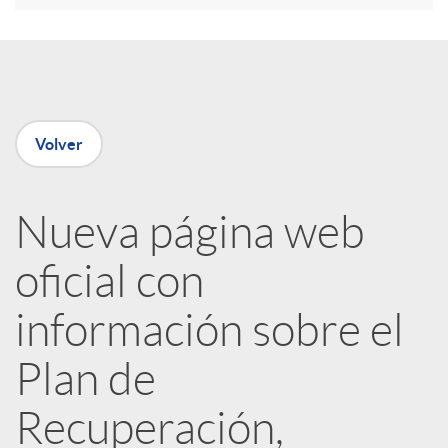
e
n
Volver
R
Nueva página web
e
oficial con
d
información sobre el
e
Plan de
Recuperación,
s