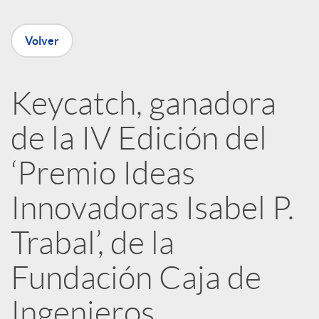
e
Volver
n
R
Keycatch, ganadora
de la IV Edición del
e
‘Premio Ideas
d
Innovadoras Isabel P.
e
Trabal’, de la
Fundación Caja de
s
Ingenieros