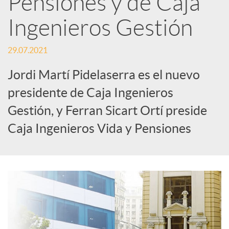
Pensiones y de Caja
Ingenieros Gestión
c
29.07.2021
a
Jordi Martí Pidelaserra es el nuevo
d
presidente de Caja Ingenieros
Gestión, y Ferran Sicart Ortí preside
o
Caja Ingenieros Vida y Pensiones
r
d
e