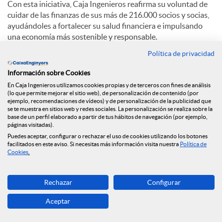
Con esta iniciativa, Caja Ingenieros reafirma su voluntad de
cuidar de las finanzas de sus más de 216.000 socios y socias,
ayudándoles a fortalecer su salud financiera e impulsando
una economía más sostenible y responsable.
Política de privacidad
C
Información sobre Cookies
En Caja Ingenieros utilizamos cookies propias y de terceros con fines de análisis
(lo que permite mejorar el sitio web), de personalización de contenido (por
o
ejemplo, recomendaciones de vídeos) y de personalización de la publicidad que
se te muestra en sitios web y redes sociales. La personalización se realiza sobre la
base de un perfil elaborado a partir de tus hábitos de navegación (por ejemplo,
Noticias relacionadas
páginas visitadas).
m
Puedes aceptar, configurar o rechazar el uso de cookies utilizando los botones
facilitados en este aviso. Si necesitas más información visita nuestra
Política de
NEWS & YOU n.º 12
Cookies
.
p
Caja Ingenieros continúa ampliando su red de
Rechazar
Configurar
oficinas y llega a Reus
a
Aceptar
Caja Ingenieros prevé una segunda mitad de 2026
marcada por la volatilidad geopolítica y la