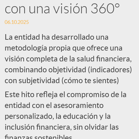
con una visión 360°
S
06.10.2025
o
La entidad ha desarrollado una
metodología propia que ofrece una
c
visión completa de la salud financiera,
combinando objetividad (indicadores)
i
con subjetividad (cómo te sientes)
a
Este hito refleja el compromiso de la
entidad con el asesoramiento
l
personalizado, la educación y la
inclusión financiera, sin olvidar las
e
finanzas sostenibles