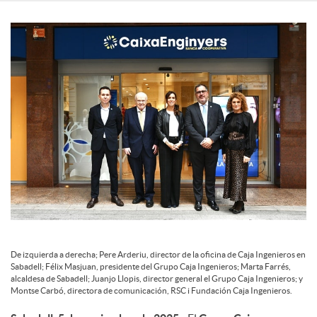
c
o
n
t
e
De izquierda a derecha; Pere Arderiu, director de la oficina de Caja Ingenieros en
n
Sabadell; Félix Masjuan, presidente del Grupo Caja Ingenieros; Marta Farrés,
alcaldesa de Sabadell; Juanjo Llopis, director general el Grupo Caja Ingenieros; y
Montse Carbó, directora de comunicación, RSC i Fundación Caja Ingenieros.
i