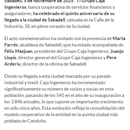
Sabadell, 5 de noviembre de 2025
- El
Grupo Caja
Ingenieros
, banca cooperativa de servicios financieros y
d
aseguradores,
ha celebrado el quinto aniversario de su
llegada a la ciudad de Sabadell
, ubicada en la Calle de la
Industria, 18, en pleno corazón de la ciudad.
o
El acto conmemorativo ha contado con la presencia de
Marta
Farrés
, alcaldesa de Sabadell, que ha estado acompañada de
s
Félix Masjuan
, presidente del Grupo Caja Ingenieros,
Juanjo
Llopis
, director general del Grupo Caja Ingenieros y
Pere
Arderiu
, director de la oficina de Sabadell.
Desde su llegada a esta ciudad marcada por su pasado
industrial y textil, Caja Ingenieros ha incrementado
significativamente su número de socios y socias en esta
población, pasando de los 541 en el año de su inauguración a
los 2.846 actuales, lo que supone un importante crecimiento
en sólo cinco años. Esta evolución refleja la consolidación del
modelo cooperativo de la entidad en la quinta ciudad más
poblada de Cataluña.