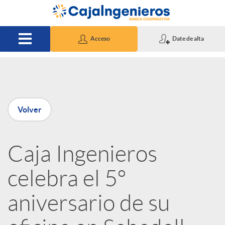
Saltar al contenido principal
Acceso
Date de alta
P
Volver
u
Caja Ingenieros
b
celebra el 5º
l
aniversario de su
i