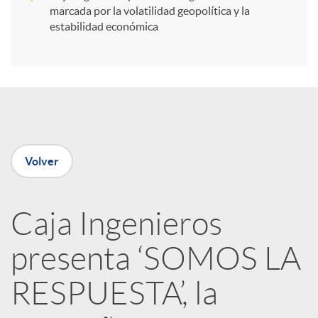
i
marcada por la volatilidad geopolítica y la
estabilidad económica
r
e
n
Volver
R
Caja Ingenieros
e
presenta ‘SOMOS LA
d
RESPUESTA’, la