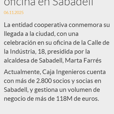
oficina en Sabadell
c
06.11.2025
La entidad cooperativa conmemora su
a
llegada a la ciudad, con una
celebración en su oficina de la Calle de
d
la Indústria, 18, presidida por la
alcaldesa de Sabadell, Marta Farrés
o
Actualmente, Caja Ingenieros cuenta
r
con más de 2.800 socios y socias en
Sabadell, y gestiona un volumen de
d
negocio de más de 118M de euros.
e