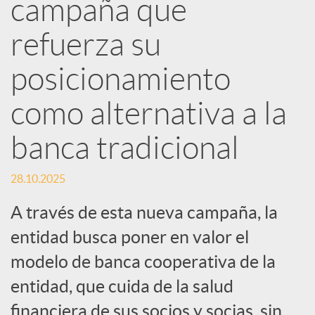
e
campaña que
refuerza su
s
posicionamiento
S
como alternativa a la
o
banca tradicional
c
28.10.2025
A través de esta nueva campaña, la
i
entidad busca poner en valor el
modelo de banca cooperativa de la
a
entidad, que cuida de la salud
financiera de sus socios y socias, sin