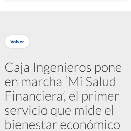
e
n
Volver
R
Caja Ingenieros pone
e
en marcha ‘Mi Salud
d
Financiera’, el primer
e
servicio que mide el
bienestar económico
s