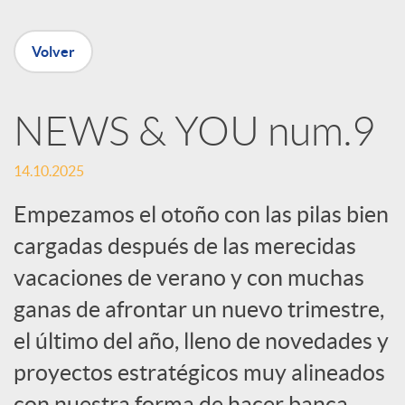
n
Volver
R
NEWS & YOU num.9
e
14.10.2025
d
Empezamos el otoño con las pilas bien
cargadas después de las merecidas
e
vacaciones de verano y con muchas
ganas de afrontar un nuevo trimestre,
s
el último del año, lleno de novedades y
S
proyectos estratégicos muy alineados
con nuestra forma de hacer banca