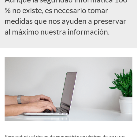
% no existe, es necesario tomar
c
medidas que nos ayuden a preservar
al máximo nuestra información.
a
d
o
r
d
e
Para reducir el riesgo de convertirte en víctima de un virus