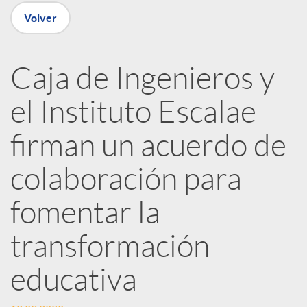
n
Volver
R
Caja de Ingenieros y
e
el Instituto Escalae
d
firman un acuerdo de
e
colaboración para
fomentar la
s
transformación
S
educativa