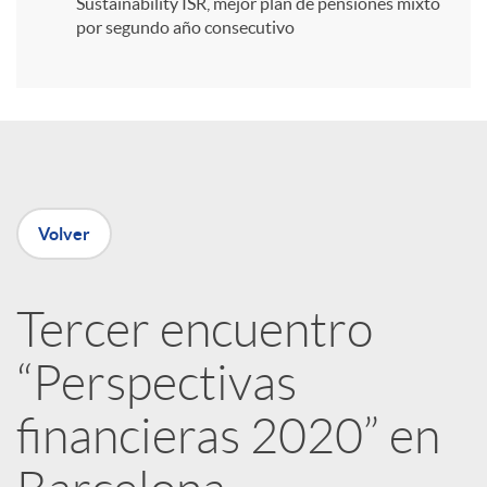
Sustainability ISR, mejor plan de pensiones mixto
por segundo año consecutivo
r
e
n
Volver
R
Tercer encuentro
e
“Perspectivas
d
financieras 2020” en
e