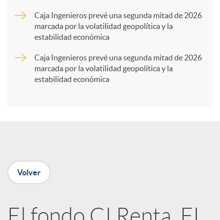
r
Caja Ingenieros prevé una segunda mitad de 2026
marcada por la volatilidad geopolítica y la
t
estabilidad económica
Caja Ingenieros prevé una segunda mitad de 2026
i
marcada por la volatilidad geopolítica y la
estabilidad económica
r
e
n
Volver
R
El fondo CI Renta, FI