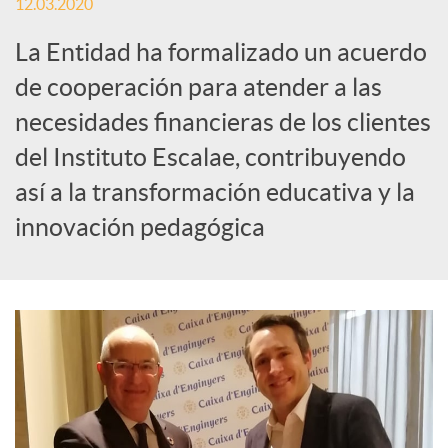
o
12.03.2020
La Entidad ha formalizado un acuerdo
c
de cooperación para atender a las
i
necesidades financieras de los clientes
del Instituto Escalae, contribuyendo
a
así a la transformación educativa y la
innovación pedagógica
l
e
s