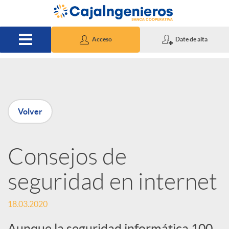
Saltar al contenido principal
Acceso
Date de alta
P
Volver
u
Consejos de
b
seguridad en internet
l
18.03.2020
i
Aunque la seguridad informática 100