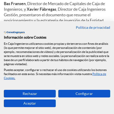
Bas Fransen
, Director de Mercado de Capitales de Caja de
Ingenieros, y
Xavier Fàbregas
, Director de Caja Ingenieros
Gestión, presentaron el documento que resume el
posicionamiento y la estrategia de inversión de la Entidad
para 2020 y analiza los diferentes escenarios financieros y
Política de privacidad
factores de incertidumbre que estarán presentes durante
este año.
Información sobre Cookies
En Caja Ingenieros utilizamos cookies propias y de terceros con fines de análisis
El acto sirvió para dar herramientas financieras a los socios
(lo que permite mejorar el sitio web), de personalización de contenido (por
ejemplo, recomendaciones de vídeos) y de personalización de la publicidad que
para poder tomar las mejores decisiones posibles, y se cerró
se te muestra en sitios web y redes sociales. La personalización se realiza sobre la
con una ronda de preguntas de los asistentes.
base de un perfil elaborado a partir de tus hábitos de navegación (por ejemplo,
páginas visitadas).
Este es el segundo encuentro del ciclo de conferencias que
Puedes aceptar, configurar o rechazar el uso de cookies utilizando los botones
facilitados en este aviso. Si necesitas más información visita nuestra
Política de
empezó el 12 de febrero en Barcelona y se cerrará con una
Cookies
.
sesión el 26 de febrero en el Colegio de Ingenieros
Industriales de Catalunya (Via Laietana, 39 de Barcelona).
Rechazar
Configurar
Aceptar
C