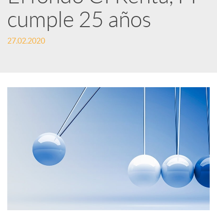
e
cumple 25 años
d
27.02.2020
e
s
S
o
c