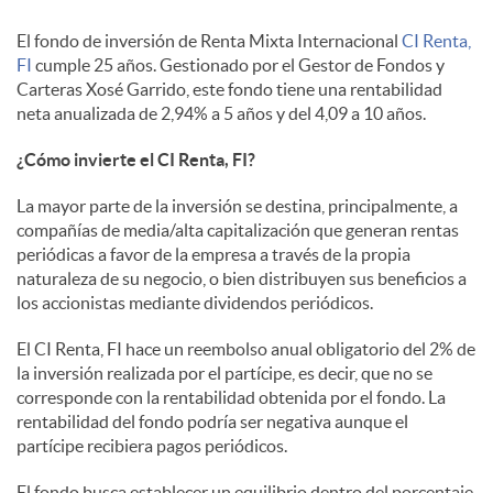
i
El fondo de inversión de Renta Mixta Internacional
CI Renta,
a
FI
cumple 25 años. Gestionado por el Gestor de Fondos y
Carteras Xosé Garrido, este fondo tiene una rentabilidad
neta anualizada de 2,94% a 5 años y del 4,09 a 10 años.
l
¿Cómo invierte el CI Renta, FI?
e
La mayor parte de la inversión se destina, principalmente, a
compañías de media/alta capitalización que generan rentas
periódicas a favor de la empresa a través de la propia
s
naturaleza de su negocio, o bien distribuyen sus beneficios a
los accionistas mediante dividendos periódicos.
El CI Renta, FI hace un reembolso anual obligatorio del 2% de
la inversión realizada por el partícipe, es decir, que no se
corresponde con la rentabilidad obtenida por el fondo. La
rentabilidad del fondo podría ser negativa aunque el
partícipe recibiera pagos periódicos.
El fondo busca establecer un equilibrio dentro del porcentaje