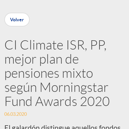
e
Volver
n
R
CI Climate ISR, PP,
mejor plan de
e
pensiones mixto
d
según Morningstar
e
Fund Awards 2020
s
06.03.2020
El galardón distingue aquellos fondos,