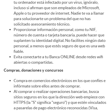
tu ordenador está infectado por un virus, ignóralo,
incluso si afirman que son empleados de Microsoft,
d
Apple o tu proveedor de internet. Nadie te va a llamar
para solucionarte un problema del que no has
solicitado asesoramiento técnico.
o
Proporcionar información personal, como tu NIF,
número de cuenta o tarjeta bancaria, puede hacer que
suplanten tu identidad digital. No facilites ningún dato
s
personal, a menos que estés seguro de que es una web
fiable.
Evita conectarte a tu Banca ONLINE desde redes wifi
abiertas o compartidas.
Compras, donaciones y concursos
Compra en comercios electrónicos en los que confíes e
infórmate sobre ellos antes de comprar.
Al comprar o realizar operaciones bancarias, busca
sitios seguros en los que la dirección web empiece con
HTTPS (la "S" significa "seguro") y que estén vinculados
a pasarelas de pago electrónico reconocidas (Visa,