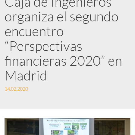
Caja de Ingenieros
e
organiza el segundo
d
encuentro
e
“Perspectivas
financieras 2020” en
s
Madrid
S
14.02.2020
o
c