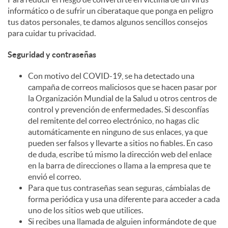
informático o de sufrir un ciberataque que ponga en peligro
c
tus datos personales, te damos algunos sencillos consejos
para cuidar tu privacidad.
o
Seguridad y contraseñas
Con motivo del COVID-19, se ha detectado una
n
campaña de correos maliciosos que se hacen pasar por
la Organización Mundial de la Salud u otros centros de
control y prevención de enfermedades. Si desconfías
t
del remitente del correo electrónico, no hagas clic
automáticamente en ninguno de sus enlaces, ya que
pueden ser falsos y llevarte a sitios no fiables. En caso
e
de duda, escribe tú mismo la dirección web del enlace
en la barra de direcciones o llama a la empresa que te
envió el correo.
n
Para que tus contraseñas sean seguras, cámbialas de
forma periódica y usa una diferente para acceder a cada
uno de los sitios web que utilices.
i
Si recibes una llamada de alguien informándote de que