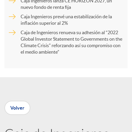
Caja Ingenieros lanza CE HORIZON 2027, un
r
nuevo fondo de renta fija
Caja Ingenieros prevé una estabilización de la
t
inflación superior al 2%
Caja de Ingenieros renueva su adhesión al “2022
i
Global Investor Statement to Governments on the
Climate Crisis” reforzando así su compromiso con
el medio ambiente”
r
e
n
Volver
R