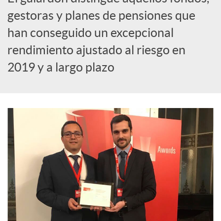
S
gestoras y planes de pensiones que
han conseguido un excepcional
o
rendimiento ajustado al riesgo en
2019 y a largo plazo
c
i
a
l
e