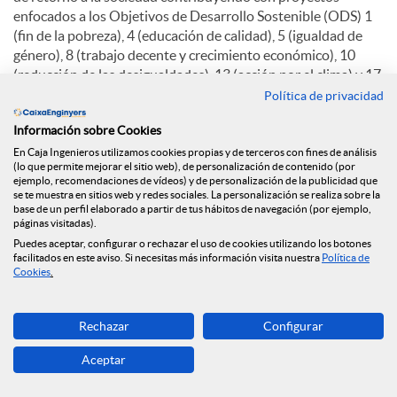
enfocados a los Objetivos de Desarrollo Sostenible (ODS) 1
(fin de la pobreza), 4 (educación de calidad), 5 (igualdad de
género), 8 (trabajo decente y crecimiento económico), 10
(reducción de las desigualdades), 13 (acción por el clima) y 17
(alianzas para lograr los objetivos).
Política de privacidad
La Fundación Caja Ingenieros destinó el año pasado 774.934
Información sobre Cookies
euros a inversión social. A través de la Fundación, el Grupo
En Caja Ingenieros utilizamos cookies propias y de terceros con fines de análisis
(lo que permite mejorar el sitio web), de personalización de contenido (por
Caja Ingenieros también ratifica su compromiso con el
ejemplo, recomendaciones de vídeos) y de personalización de la publicidad que
desarrollo sostenible, la economía social y la acción social, y
se te muestra en sitios web y redes sociales. La personalización se realiza sobre la
por eso un 56% de la inversión social ha ido destinada a
base de un perfil elaborado a partir de tus hábitos de navegación (por ejemplo,
páginas visitadas).
proyectos de este tipo. En 2024, además, los socios y socias
Puedes aceptar, configurar o rechazar el uso de cookies utilizando los botones
de la Entidad mostraron su solidaridad a través de una
facilitados en este aviso. Si necesitas más información visita nuestra
Política de
campaña de crowdfunding de la Fundación que consiguió
Cookies
.
recaudar más de 149.000 euros para colaborar con Cruz Roja
ante la emergencia de la Dana en Valencia.
Rechazar
Configurar
En 2024 la Fundación desarrolló 62 proyectos y alianzas.
Aceptar
6.070 personas se beneficiaron de los programas de inserción
sociolaboral, en tanto que más de 160 personas más