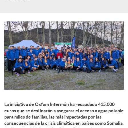
c
o
n
t
e
n
La iniciativa de Oxfam Intermón ha recaudado 415.000
euros que se destinarán a asegurar el acceso a agua potable
para miles de familias, las más impactadas por las
i
consecuencias de la crisis climática en países como Somalia,