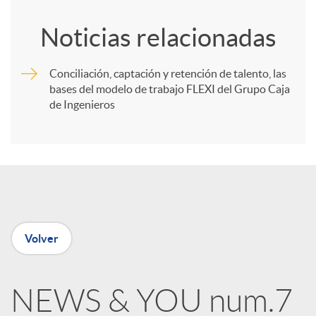
o
Noticias relacionadas
m
Conciliación, captación y retención de talento, las
bases del modelo de trabajo FLEXI del Grupo Caja
p
de Ingenieros
a
r
t
Volver
i
NEWS & YOU num.7