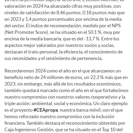
e
valoración en 2024 ha alcanzado cifras muy positivas, con
niveles de satisfacción de 8,46 puntos, 0,18 puntos más que
en 2023 y 1,4 puntos porcentuales por encima de la media
s
del sector. El índice de recomendación, medido por el NPS
(Net Promoter Score), se ha situado en el 50,1 %, muy por
encima de la media bancaria, que es del -13,7 %. Entre los
aspectos mejor valorados por nuestros socios y socias,
destacan el trato personal, la eficiencia, el conocimiento de
sus necesidades y el sentimiento de pertenencia.
Recordaremos 2024 como el año en el que alcanzamos un
beneficio neto de 24 millones de euros, un 22,3 % más que en
2023; sin embargo, más allá de los resultados económicos,
también quedará marcado como el año en el que fortalecimos
nuestro compromiso con nuestros valores cooperativos y la
triple acción: ambiental, social y económica. Un claro ejemplo
es el proyecto
#CEApropa
, nuestra banca móvil, con el que
hemos reforzado nuestro compromiso con la inclusión
financiera. También destaca el reconocimiento obtenido por
Caja Ingenieros Gestión, que se ha situado en el Top 10 del