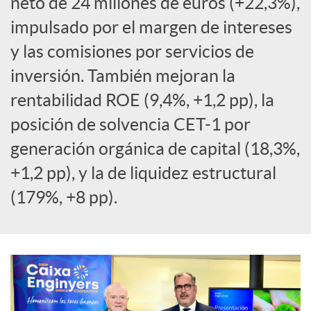
neto de 24 millones de euros (+22,3%),
a
impulsado por el margen de intereses
y las comisiones por servicios de
l
inversión. También mejoran la
rentabilidad ROE (9,4%, +1,2 pp), la
e
posición de solvencia CET-1 por
generación orgánica de capital (18,3%,
s
+1,2 pp), y la de liquidez estructural
(179%, +8 pp).