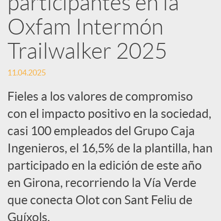
participantes en la
Oxfam Intermón
c
Trailwalker 2025
a
11.04.2025
d
Fieles a los valores de compromiso
con el impacto positivo en la sociedad,
o
casi 100 empleados del Grupo Caja
Ingenieros, el 16,5% de la plantilla, han
r
participado en la edición de este año
d
en Girona, recorriendo la Vía Verde
que conecta Olot con Sant Feliu de
e
Guíxols.