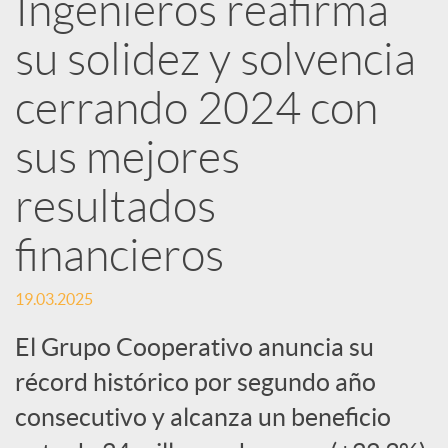
Ingenieros reafirma
d
su solidez y solvencia
e
cerrando 2024 con
sus mejores
s
resultados
S
financieros
o
19.03.2025
El Grupo Cooperativo anuncia su
c
récord histórico por segundo año
i
consecutivo y alcanza un beneficio