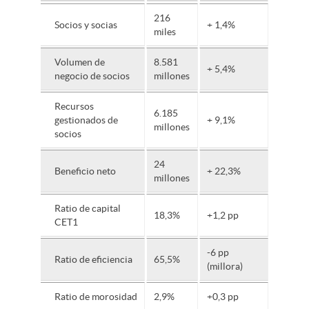
216
Socios y socias
+ 1,4%
miles
Volumen de
8.581
+ 5,4%
negocio de socios
millones
Recursos
6.185
gestionados de
+ 9,1%
millones
socios
24
Beneficio neto
+ 22,3%
millones
Ratio de capital
18,3%
+1,2 pp
CET1
-6 pp
Ratio de eficiencia
65,5%
(millora)
Ratio de morosidad
2,9%
+0,3 pp