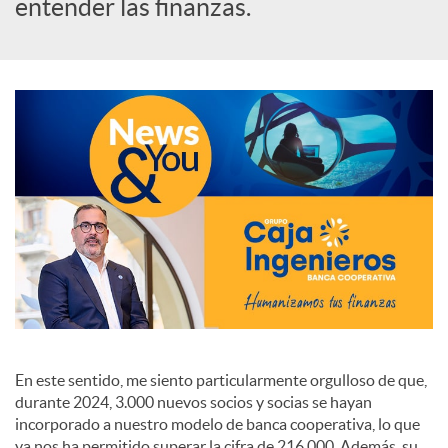
s
entender las finanzas.
S
o
c
i
a
En este sentido, me siento particularmente orgulloso de que,
l
durante 2024, 3.000 nuevos socios y socias se hayan
incorporado a nuestro modelo de banca cooperativa, lo que
ya nos ha permitido superar la cifra de 216.000. Además, su