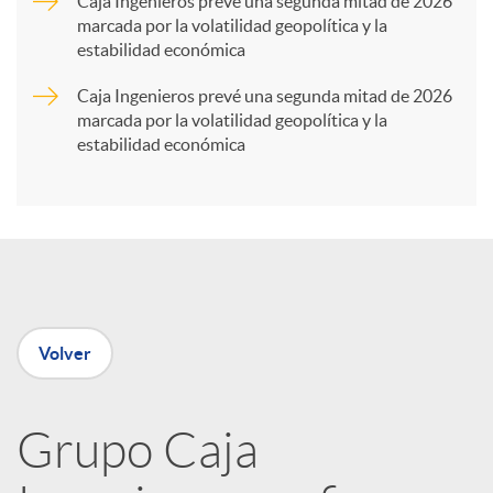
Caja Ingenieros prevé una segunda mitad de 2026
marcada por la volatilidad geopolítica y la
t
estabilidad económica
Caja Ingenieros prevé una segunda mitad de 2026
i
marcada por la volatilidad geopolítica y la
estabilidad económica
r
e
n
Volver
R
Grupo Caja
e