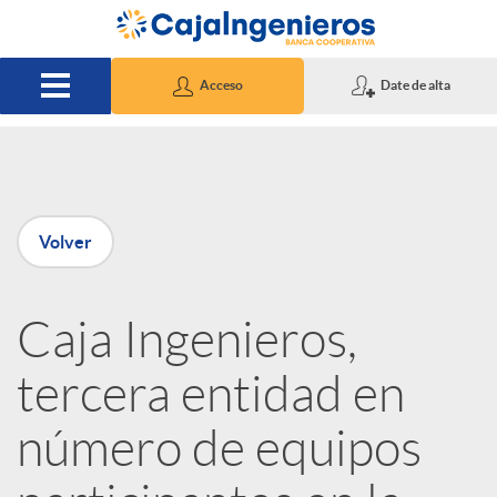
Saltar al contenido principal
Acceso
Date de alta
P
Volver
u
Caja Ingenieros,
b
tercera entidad en
l
número de equipos
i