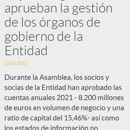
d
aprueban la gestión
e
de los órganos de
gobierno de la
s
Entidad
S
13.06.2022
o
Durante la Asamblea, los socios y
socias de la Entidad han aprobado las
c
cuentas anuales 2021 - 8.200 millones
de euros en volumen de negocio y una
i
ratio de capital del 15,46%- así como
los estados de información no