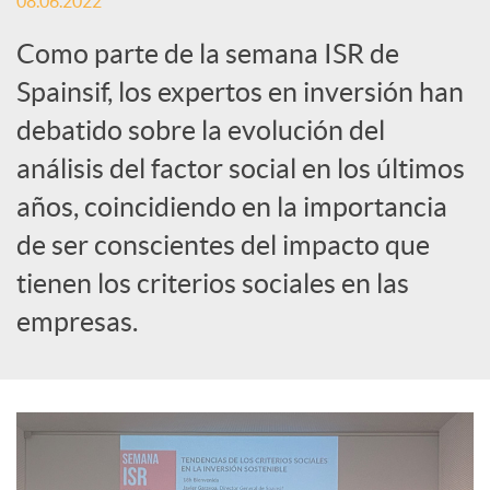
08.06.2022
i
Como parte de la semana ISR de
a
Spainsif, los expertos en inversión han
debatido sobre la evolución del
l
análisis del factor social en los últimos
años, coincidiendo en la importancia
e
de ser conscientes del impacto que
tienen los criterios sociales en las
s
empresas.