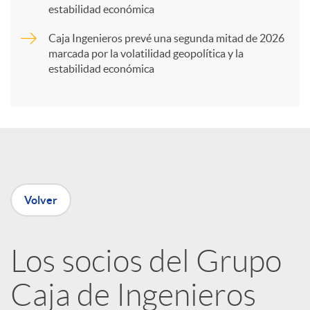
t
estabilidad económica
Caja Ingenieros prevé una segunda mitad de 2026
i
marcada por la volatilidad geopolítica y la
estabilidad económica
r
e
n
Volver
R
Los socios del Grupo
e
Caja de Ingenieros