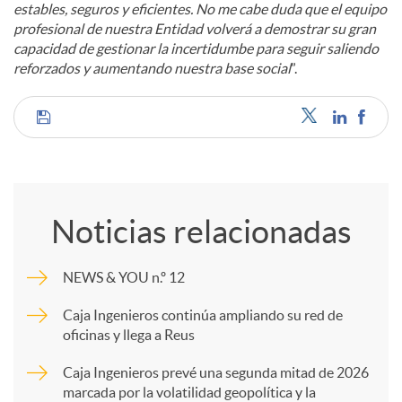
estables, seguros y eficientes. No me cabe duda que el equipo
profesional de nuestra Entidad volverá a demostrar su gran
capacidad de gestionar la incertidumbe para seguir saliendo
reforzados y aumentando nuestra base social
”.
C
o
Noticias relacionadas
m
NEWS & YOU n.º 12
p
Caja Ingenieros continúa ampliando su red de
oficinas y llega a Reus
a
Caja Ingenieros prevé una segunda mitad de 2026
marcada por la volatilidad geopolítica y la