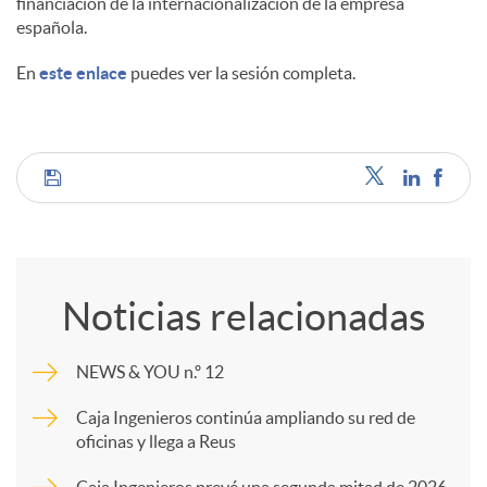
financiación de la internacionalización de la empresa
española.
En
este enlace
puedes ver la sesión completa.
C
o
Noticias relacionadas
m
NEWS & YOU n.º 12
p
Caja Ingenieros continúa ampliando su red de
oficinas y llega a Reus
a
Caja Ingenieros prevé una segunda mitad de 2026