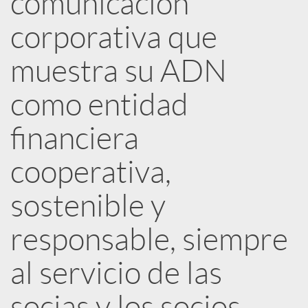
comunicación
corporativa que
c
muestra su ADN
a
como entidad
d
financiera
o
cooperativa,
sostenible y
r
responsable, siempre
d
al servicio de las
e
socias y los socios