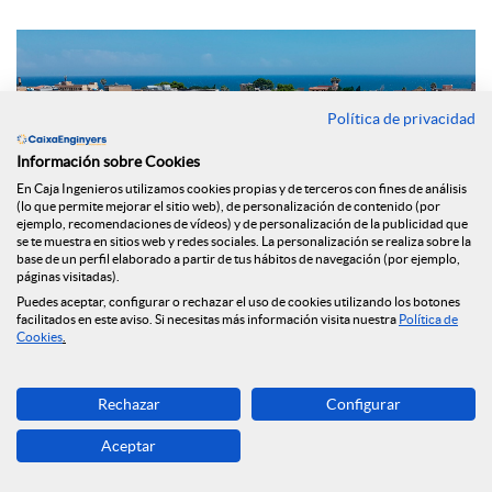
Política de privacidad
Información sobre Cookies
En Caja Ingenieros utilizamos cookies propias y de terceros con fines de análisis
(lo que permite mejorar el sitio web), de personalización de contenido (por
ejemplo, recomendaciones de vídeos) y de personalización de la publicidad que
se te muestra en sitios web y redes sociales. La personalización se realiza sobre la
base de un perfil elaborado a partir de tus hábitos de navegación (por ejemplo,
páginas visitadas).
Puedes aceptar, configurar o rechazar el uso de cookies utilizando los botones
facilitados en este aviso. Si necesitas más información visita nuestra
Política de
Cookies
.
En su apuesta por contribuir en la sostenibilidad y el medio
ambiente, el
Grupo Caja de Ingenieros ha reforzado su
Rechazar
Configurar
cartera de productos con el lanzamiento del nuevo
Préstamo ECO Rehabilita,
que estará disponible para sus
Aceptar
socios y socias, con el objetivo de colaborar en la concesión
de financiación a particulares, empresas y comunidades de