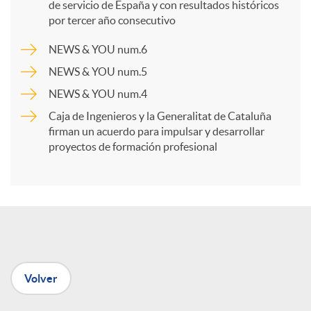
p
de servicio de España y con resultados históricos
por tercer año consecutivo
a
NEWS & YOU num.6
NEWS & YOU num.5
r
NEWS & YOU num.4
Caja de Ingenieros y la Generalitat de Cataluña
t
firman un acuerdo para impulsar y desarrollar
proyectos de formación profesional
i
r
e
Volver