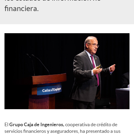
a
financiera.
l
e
s
El
Grupo Caja de Ingenieros,
cooperativa de crédito de
servicios financieros y aseguradores, ha presentado a sus