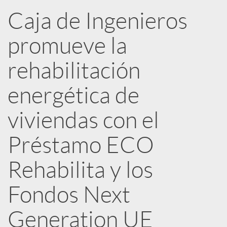
n
Caja de Ingenieros
R
promueve la
e
rehabilitación
energética de
d
viviendas con el
e
Préstamo ECO
s
Rehabilita y los
Fondos Next
S
Generation UE