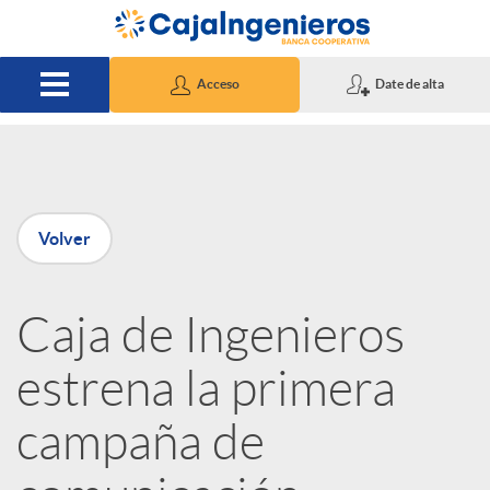
Saltar al contenido principal
Acceso
Date de alta
P
Volver
u
Caja de Ingenieros
b
estrena la primera
l
campaña de
i