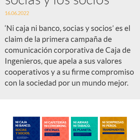
c
16.06.2022
‘Ni caja ni banco, socias y socios’ es el
o
claim de la primera campaña de
comunicación corporativa de Caja de
n
Ingenieros, que apela a sus valores
cooperativos y a su firme compromiso
t
con la sociedad por un mundo mejor.
e
n
i