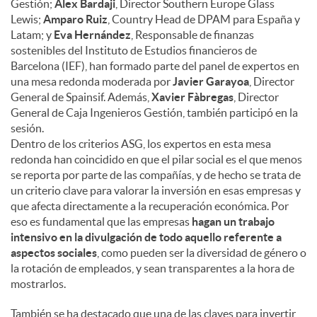
Gestión;
Alex Bardaji
, Director Southern Europe Glass
Lewis;
Amparo Ruiz
, Country Head de DPAM para España y
Latam; y
Eva Hernández
, Responsable de finanzas
sostenibles del Instituto de Estudios financieros de
Barcelona (IEF), han formado parte del panel de expertos en
una mesa redonda moderada por
Javier Garayoa
, Director
General de Spainsif. Además,
Xavier Fàbregas
, Director
General de Caja Ingenieros Gestión, también participó en la
sesión.
Dentro de los criterios ASG, los expertos en esta mesa
redonda han coincidido en que el pilar social es el que menos
se reporta por parte de las compañías, y de hecho se trata de
un criterio clave para valorar la inversión en esas empresas y
que afecta directamente a la recuperación económica. Por
eso es fundamental que las empresas
hagan un trabajo
intensivo en la divulgación de todo aquello referente a
aspectos sociales
, como pueden ser la diversidad de género o
la rotación de empleados, y sean transparentes a la hora de
mostrarlos.
También se ha destacado que una de las claves para invertir