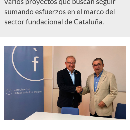
varios proyectos que buscan seguir
sumando esfuerzos en el marco del
i
sector fundacional de Cataluña.
a
l
e
s