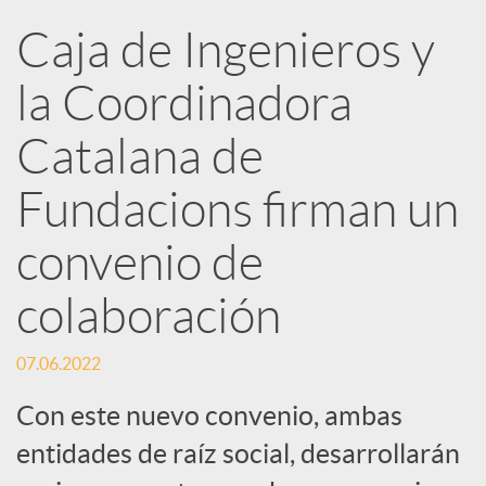
Caja de Ingenieros y
e
la Coordinadora
d
Catalana de
e
Fundacions firman un
convenio de
s
colaboración
S
07.06.2022
o
Con este nuevo convenio, ambas
entidades de raíz social, desarrollarán
c