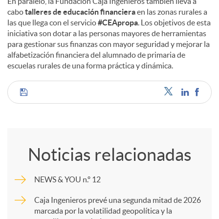
En paralelo, la Fundación Caja Ingenieros también lleva a
cabo
talleres de educación financiera
en las zonas rurales a
las que llega con el servicio
#CEApropa
. Los objetivos de esta
iniciativa son dotar a las personas mayores de herramientas
para gestionar sus finanzas con mayor seguridad y mejorar la
alfabetización financiera del alumnado de primaria de
escuelas rurales de una forma práctica y dinámica.
C
o
Noticias relacionadas
m
NEWS & YOU n.º 12
p
Caja Ingenieros prevé una segunda mitad de 2026
marcada por la volatilidad geopolítica y la