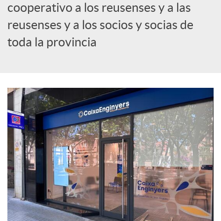
cooperativo a los reusenses y a las
c
reusenses y a los socios y socias de
toda la provincia
i
a
l
e
s