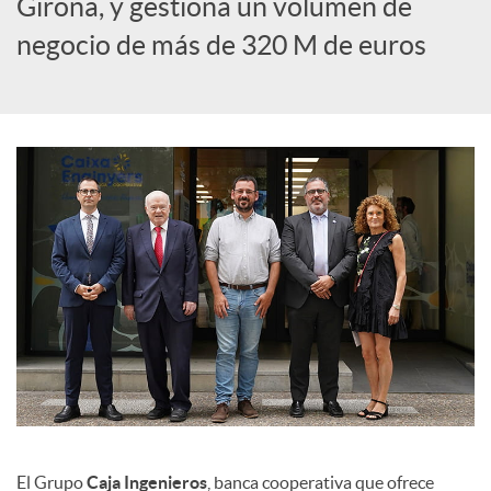
Girona, y gestiona un volumen de
c
negocio de más de 320 M de euros
i
a
l
e
s
El Grupo
Caja Ingenieros
, banca cooperativa que ofrece