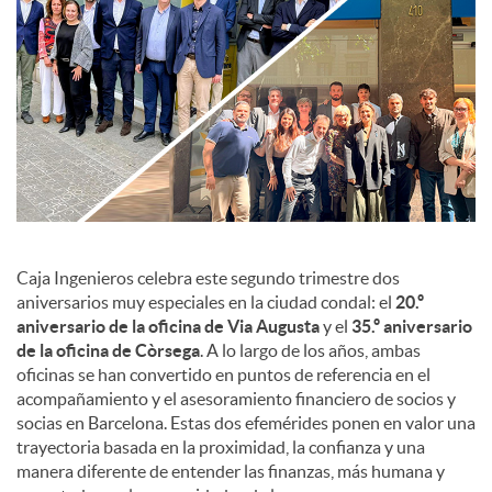
c
o
n
t
Caja Ingenieros celebra este segundo trimestre dos
aniversarios muy especiales en la ciudad condal: el
20.º
aniversario de la oficina de Via Augusta
y el
35.º aniversario
e
de la oficina de Còrsega
. A lo largo de los años, ambas
oficinas se han convertido en puntos de referencia en el
n
acompañamiento y el asesoramiento financiero de socios y
socias en Barcelona. Estas dos efemérides ponen en valor una
trayectoria basada en la proximidad, la confianza y una
i
manera diferente de entender las finanzas, más humana y