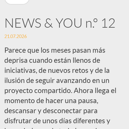
n
NEWS & YOU n.º 12
R
21.07.2026
e
Parece que los meses pasan más
deprisa cuando están llenos de
d
iniciativas, de nuevos retos y de la
e
ilusión de seguir avanzando en un
proyecto compartido. Ahora llega el
s
momento de hacer una pausa,
descansar y desconectar para
S
disfrutar de unos días diferentes y