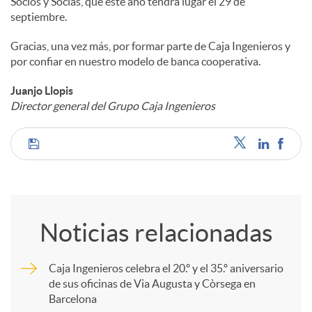
Socios y Socias, que este año tendrá lugar el 29 de
septiembre.
Gracias, una vez más, por formar parte de Caja Ingenieros y
por confiar en nuestro modelo de banca cooperativa.
Juanjo Llopis
Director general del Grupo Caja Ingenieros
C
o
Noticias relacionadas
m
Caja Ingenieros celebra el 20.º y el 35.º aniversario
de sus oficinas de Via Augusta y Còrsega en
p
Barcelona