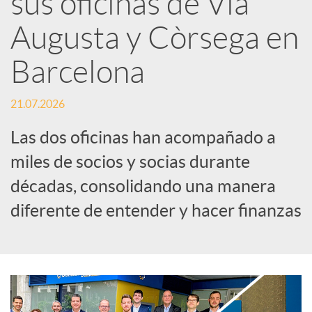
sus oficinas de Via
Augusta y Còrsega en
c
Barcelona
a
21.07.2026
d
Las dos oficinas han acompañado a
miles de socios y socias durante
o
décadas, consolidando una manera
diferente de entender y hacer finanzas
r
d
e