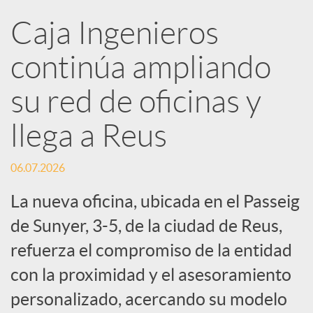
R
Caja Ingenieros
continúa ampliando
e
su red de oficinas y
d
llega a Reus
e
06.07.2026
s
La nueva oficina, ubicada en el Passeig
de Sunyer, 3-5, de la ciudad de Reus,
S
refuerza el compromiso de la entidad
con la proximidad y el asesoramiento
o
personalizado, acercando su modelo