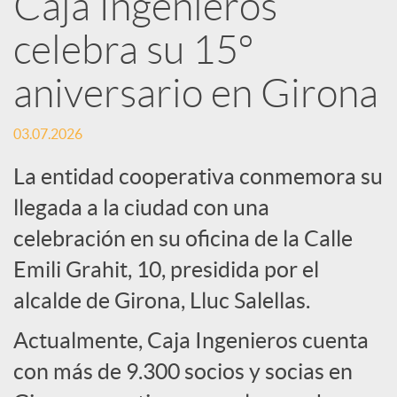
Caja Ingenieros
R
celebra su 15º
e
aniversario en Girona
d
03.07.2026
La entidad cooperativa conmemora su
e
llegada a la ciudad con una
celebración en su oficina de la Calle
s
Emili Grahit, 10, presidida por el
S
alcalde de Girona, Lluc Salellas.
Actualmente, Caja Ingenieros cuenta
o
con más de 9.300 socios y socias en