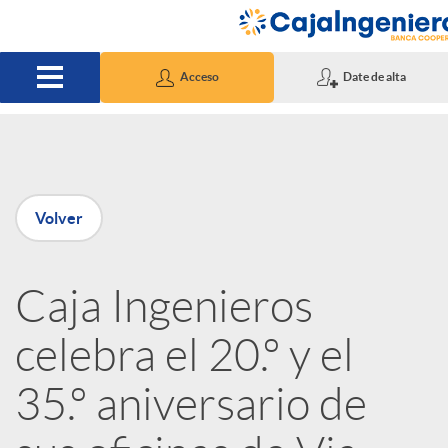
Saltar al contenido principal
Acceso
Date de alta
P
Volver
u
Caja Ingenieros
b
celebra el 20.º y el
l
35.º aniversario de
i