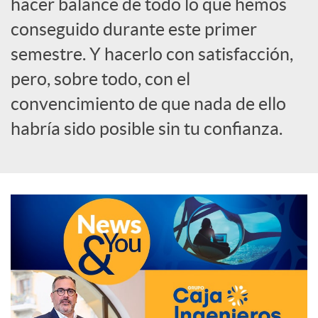
hacer balance de todo lo que hemos
o
conseguido durante este primer
semestre. Y hacerlo con satisfacción,
c
pero, sobre todo, con el
convencimiento de que nada de ello
i
habría sido posible sin tu confianza.
a
l
e
s