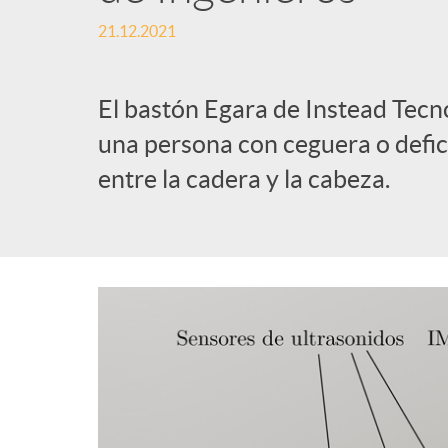
21.12.2021
l
i
El bastón Egara de Instead Tecn
una persona con ceguera o defic
c
entre la cadera y la cabeza.
a
d
o
r