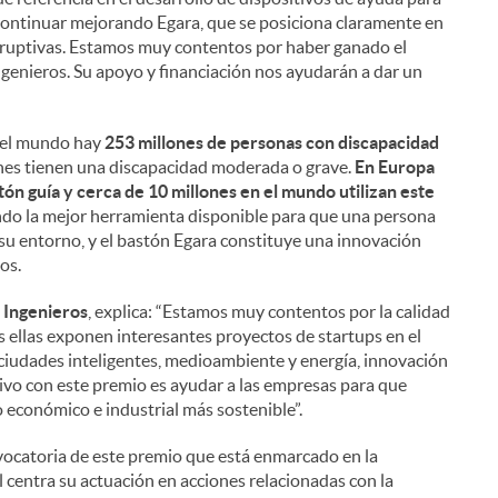
continuar mejorando Egara, que se posiciona claramente en
isruptivas. Estamos muy contentos por haber ganado el
enieros. Su apoyo y financiación nos ayudarán a dar un
n el mundo hay
253 millones de personas con discapacidad
ones tienen una discapacidad moderada o grave.
En Europa
ón guía y cerca de 10 millones en el mundo utilizan este
do la mejor herramienta disponible para que una persona
su entorno, y el bastón Egara constituye una innovación
i
os.
e Ingenieros
, explica: “Estamos muy contentos por la calidad
 ellas exponen interesantes proyectos de startups en el
y ciudades inteligentes, medioambiente y energía, innovación
tivo con este premio es ayudar a las empresas para que
l
 económico e industrial más sostenible”.
vocatoria de este premio que está enmarcado en la
l centra su actuación en acciones relacionadas con la