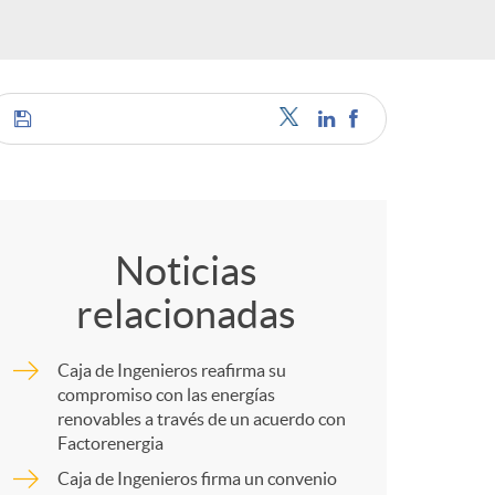
C
o
Noticias
relacionadas
m
Caja de Ingenieros reafirma su
p
compromiso con las energías
renovables a través de un acuerdo con
Factorenergia
a
Caja de Ingenieros firma un convenio