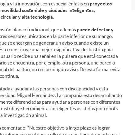
logía y la innovación, con especial énfasis en
proyectos
a movilidad sostenible y ciudades inteligentes,
ircular y alta tecnología.
bastón blanco tradicional, que además
puede detectar y
tres sensores ubicados en la parte inferior de su mango.
al que se encargan de generar un aviso cuando existe un
 Esto constituye una mejora significativa del bastón guía
 usuario recibe una señal en la pulsera que está conectada
rio se encuentra, por ejemplo, otra persona, una pared o
mal del bastón, no recibe ningún aviso. De esta forma, evita
 continua.
ntada a ayudar a las personas con discapacidad y está
iversidad Miguel Hernández. La compañía esta desarrollando
mente diferenciadas para ayudar a personas con diferentes
distribuye herramientas inteligentes asistidas por robots
la investigación animal.
 comentado: “Nuestro objetivo a largo plazo es lograr
e referencia en el desarrollo de dispositivos de ayuda para