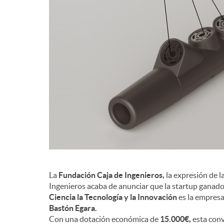
d
e
c
o
n
La
Fundación Caja de Ingenieros,
la expresión de l
t
Ingenieros acaba de anunciar que la startup ganador
Ciencia la Tecnología y la Innovación
es la empres
Bastón Egara.
e
Con una dotación económica de
15.000€,
esta conv