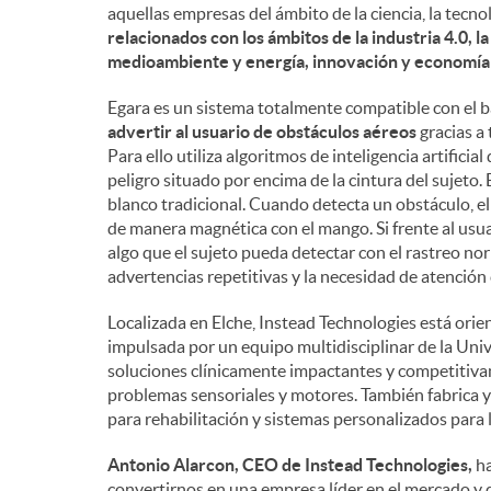
aquellas empresas del ámbito de la ciencia, la tecno
n
relacionados con los ámbitos de la industria 4.0, l
medioambiente y energía, innovación y economía c
i
Egara es un sistema totalmente compatible con el 
advertir al usuario de obstáculos aéreos
gracias a 
Para ello utiliza algoritmos de inteligencia artifici
d
peligro situado por encima de la cintura del sujeto.
blanco tradicional. Cuando detecta un obstáculo, el
de manera magnética con el mango. Si frente al usua
o
algo que el sujeto pueda detectar con el rastreo nor
advertencias repetitivas y la necesidad de atención
s
Localizada en Elche, Instead Technologies está orie
impulsada por un equipo multidisciplinar de la Un
soluciones clínicamente impactantes y competitiva
problemas sensoriales y motores. También fabrica y 
para rehabilitación y sistemas personalizados para 
Antonio Alarcon, CEO de Instead Technologies,
ha
convertirnos en una empresa líder en el mercado y d