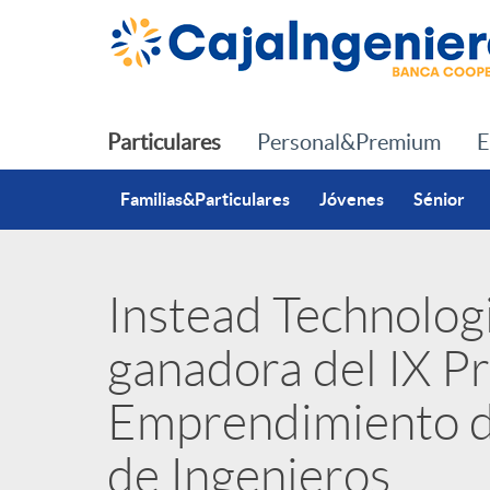
Saltar al contenido principal
Particulares
Personal&Premium
E
Familias&Particulares
Jóvenes
Sénior
Instead Technologi
P
ganadora del IX P
u
Emprendimiento d
b
de Ingenieros