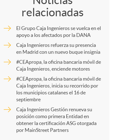
o
Noticias
relacionadas
m
m
El Grupo Caja Ingenieros se vuelca en el
p
apoyo a los afectados por la DANA
a
Caja Ingenieros refuerza su presencia
en Madrid con un nuevo buque insignia
a
#CEApropa, la oficina bancaria móvil de
Caja Ingenieros, enciende motores
r
#CEApropa, la oficina bancaria móvil de
Caja Ingenieros, inicia su recorrido por
los municipios catalanes el 16 de
t
septiembre
Caja Ingenieros Gestión renueva su
posición como primera Entidad en
obtener la certificación ASG otorgada
por MainStreet Partners
r